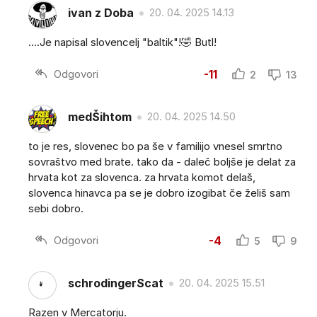
ivan z Doba
20. 04. 2025 14.13
....Je napisal slovencelj "baltik"!🤣 Butl!
Odgovori
-11
2
13
medŠihtom
20. 04. 2025 14.50
to je res, slovenec bo pa še v familijo vnesel smrtno
sovraštvo med brate. tako da - daleč boljše je delat za
hrvata kot za slovenca. za hrvata komot delaš,
slovenca hinavca pa se je dobro izogibat če želiš sam
sebi dobro.
Odgovori
-4
5
9
schrodingerScat
20. 04. 2025 15.51
Razen v Mercatorju.