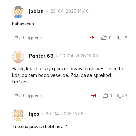
jablan
20. 04. 2025 14.40
hahahahah
Odgovori
-6
0
6
Panter 63
20. 04. 2025 15.08
Baltik, kdaj bo tvoja parizer drzava prisla v EU in ce bo
kdaj po tem bodo veselice. Zdaj pa se sprehodi,
trofazni.
Odgovori
-6
1
7
Iqos
20. 04. 2025 16.05
Ti temu praviš drobtince ?