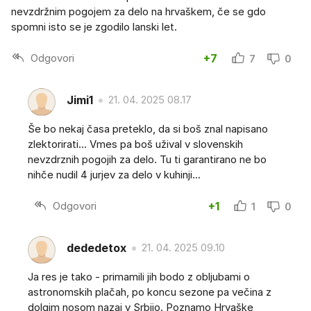
nevzdržnim pogojem za delo na hrvaškem, če se gdo
spomni isto se je zgodilo lanski let.
Odgovori
+7
7
0
Jimi1
21. 04. 2025 08.17
Še bo nekaj časa preteklo, da si boš znal napisano
zlektorirati... Vmes pa boš užival v slovenskih
nevzdrznih pogojih za delo. Tu ti garantirano ne bo
nihče nudil 4 jurjev za delo v kuhinji...
Odgovori
+1
1
0
dededetox
21. 04. 2025 09.10
Ja res je tako - primamili jih bodo z obljubami o
astronomskih plačah, po koncu sezone pa večina z
dolgim nosom nazaj v Srbijo. Poznamo Hrvaške