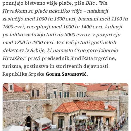
ponujajo bistveno višje plače, piše
Blic
.
"Na
Hrvaškem so plače nekoliko višje – natakarji
zaslužijo med 1000 in 1500 evri, barmani med 1100 in
1600 evri, receptorji med 1000 in 1400 evri, kuharji
pa lahko zaslužijo tudi do 3000 evrov, v povprečju
med 1800 in 2500 evri. Vse več je tudi gostinskih
delavcev iz Srbije, ki namesto Črne gore izberejo
Hrvaško,"
pravi predsednik Sindikata trgovine,
turizma, gostinstva in storitvenih dejavnosti
Republike Srpske
Goran Savanović
.