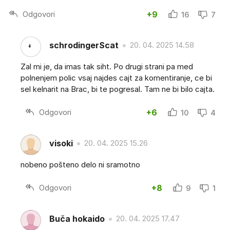
Odgovori
+9
16
7
schrodingerScat
20. 04. 2025 14.58
Zal mi je, da imas tak siht. Po drugi strani pa med
polnenjem polic vsaj najdes cajt za komentiranje, ce bi
sel kelnarit na Brac, bi te pogresal. Tam ne bi bilo cajta.
Odgovori
+6
10
4
visoki
20. 04. 2025 15.26
nobeno pošteno delo ni sramotno
Odgovori
+8
9
1
Buča hokaido
20. 04. 2025 17.47