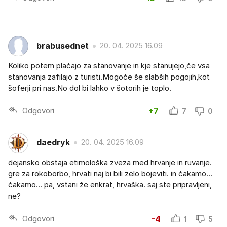
brabusednet
20. 04. 2025 16.09
Koliko potem plačajo za stanovanje in kje stanujejo,če vsa
stanovanja zafilajo z turisti.Mogoče še slabših pogojih,kot
šoferji pri nas.No dol bi lahko v šotorih je toplo.
Odgovori
+7
7
0
daedryk
20. 04. 2025 16.09
dejansko obstaja etimološka zveza med hrvanje in ruvanje.
gre za rokoborbo, hrvati naj bi bili zelo bojeviti. in čakamo...
čakamo... pa, vstani že enkrat, hrvaška. saj ste pripravljeni,
ne?
Odgovori
-4
1
5