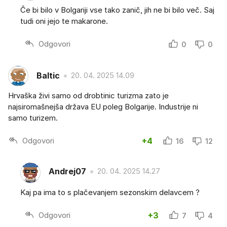
Če bi bilo v Bolgariji vse tako zanič, jih ne bi bilo več. Saj
tudi oni jejo te makarone.
Odgovori
0
0
Baltic
20. 04. 2025 14.09
Hrvaška živi samo od drobtinic turizma zato je
najsiromašnejša država EU poleg Bolgarije. Industrije ni
samo turizem.
Odgovori
+4
16
12
Andrej07
20. 04. 2025 14.27
Kaj pa ima to s plačevanjem sezonskim delavcem ?
Odgovori
+3
7
4