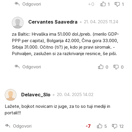
Odgovori
+0
1
1
Cervantes Saavedra
21. 04. 2025 11.24
za Baltic: Hrvaška ima 51.000 dol./preb. (merilo GDP-
PPP per capita), Bolgarija 42.000, Črna gora 33.000,
Srbija 31.000. Očitno (ti?) je, kdo je pravi siromak. -
Pohvaljen, zaslužen si za razkrivanje resnice, še piši.
Odgovori
0
0
Delavec_Slo
20. 04. 2025 14.02
Lažete, bojkot novicam iz juge, za to so tuji mediji in
portali!!!
Odgovori
-7
5
12