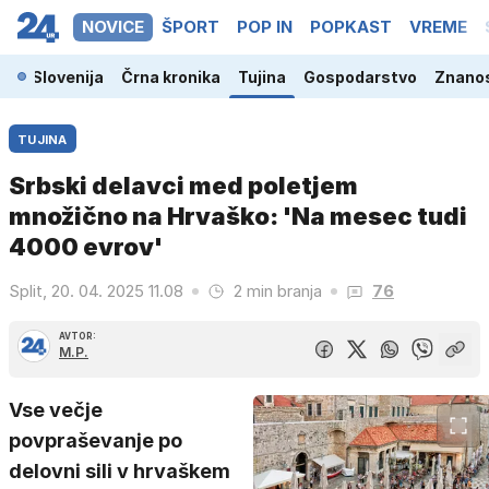
NOVICE
ŠPORT
POP IN
POPKAST
VREME
Slovenija
Črna kronika
Tujina
Gospodarstvo
Znanos
TUJINA
Srbski delavci med poletjem
množično na Hrvaško: 'Na mesec tudi
4000 evrov'
Split, 20. 04. 2025 11.08
2 min branja
76
AVTOR:
M.P.
Vse večje
povpraševanje po
delovni sili v hrvaškem