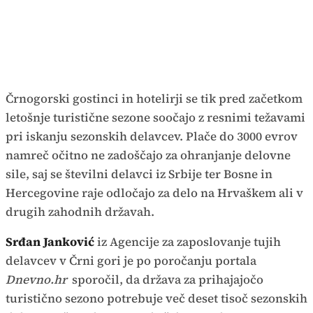
Črnogorski gostinci in hotelirji se tik pred začetkom
letošnje turistične sezone soočajo z resnimi težavami
pri iskanju sezonskih delavcev. Plače do 3000 evrov
namreč očitno ne zadoščajo za ohranjanje delovne
sile, saj se številni delavci iz Srbije ter Bosne in
Hercegovine raje odločajo za delo na Hrvaškem ali v
drugih zahodnih državah.
Srđan Janković
iz Agencije za zaposlovanje tujih
delavcev v Črni gori je po poročanju portala
Dnevno.hr
sporočil, da država za prihajajočo
turistično sezono potrebuje več deset tisoč sezonskih