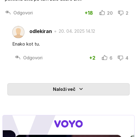
Odgovori
+18
20
2
odlekiran
20. 04. 2025 14.12
Enako kot tu.
Odgovori
+2
6
4
Naloži več