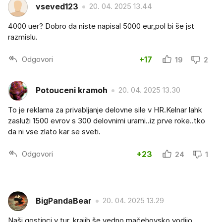
vseved123
20. 04. 2025 13.44
4000 uer? Dobro da niste napisal 5000 eur,pol bi še jst
razmislu.
Odgovori
+17
19
2
Potouceni kramoh
20. 04. 2025 13.30
To je reklama za privabljanje delovne sile v HR.Kelnar lahk
zasluži 1500 evrov s 300 delovnimi urami..iz prve roke..tko
da ni vse zlato kar se sveti.
Odgovori
+23
24
1
BigPandaBear
20. 04. 2025 13.29
Naši gostinci v tur. krajih še vedno mačehovsko vodijo