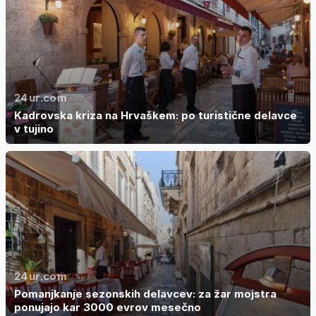
24ur.com
Kadrovska kriza na Hrvaškem: po turistične delavce
v tujino
24ur.com
Pomanjkanje sezonskih delavcev: za žar mojstra
ponujajo kar 3000 evrov mesečno