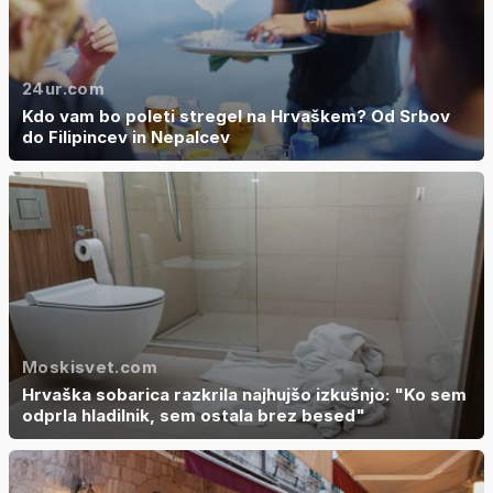
24ur.com
Kdo vam bo poleti stregel na Hrvaškem? Od Srbov
do Filipincev in Nepalcev
Moskisvet.com
Hrvaška sobarica razkrila najhujšo izkušnjo: "Ko sem
odprla hladilnik, sem ostala brez besed"