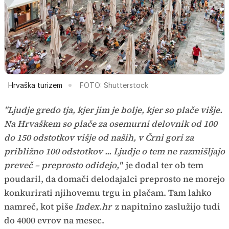
Hrvaška turizem
FOTO: Shutterstock
"Ljudje gredo tja, kjer jim je bolje, kjer so plače višje.
Na Hrvaškem so plače za osemurni delovnik od 100
do 150 odstotkov višje od naših, v Črni gori za
približno 100 odstotkov ... Ljudje o tem ne razmišljajo
preveč – preprosto odidejo,"
je dodal ter ob tem
poudaril, da domači delodajalci preprosto ne morejo
konkurirati njihovemu trgu in plačam. Tam lahko
namreč, kot piše
Index.hr
z napitnino zaslužijo tudi
do 4000 evrov na mesec.