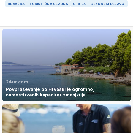
HRVAŠKA
TURISTIČNA SEZONA
SRBIJA
SEZONSKI DELAVCI
24ur.com
Povpraševanje po Hrvaški je ogromno,
namestitvenih kapacitet zmanjkuje