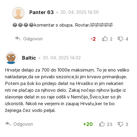
Panter 63
20. 04. 2025 14.56
😂😂😂😂komentar s obupa. Rovtar.🤣🤣🤣🤣🤣
Odgovori
-2
2
4
Baltic
20. 04. 2025 14.02
Hrvatje delajo za 700 do 1000e maksimum. To je eno veliko
nakladanje,da se privabi sezonce,ki jim krvavo primanjkuje.
Potem pa šok ko pridejo delat na Hrvaško in jim nekateri
niti ne plačajo za njihovo delo. Zakaj nočejo njihovi ljudje iz
slavonije delat in so raje odšli v Nemčijo,Švico,ker so jih
izkoristili. Nikoli ne verjemi in zaupaj Hrvatu,ker te bo
žejnega čez vodo peljal.
Odgovori
+20
23
3