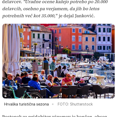
delavcev.
"Uradne ocene kažejo potrebo po 20.000
delavcih, osebno pa verjamem, da jih bo letos
potrebnih več kot 35.000,"
je dejal Janković.
Hrvaška turistična sezona
FOTO: Shutterstock
Postopek za pridobitev vizumov je končan, obseg