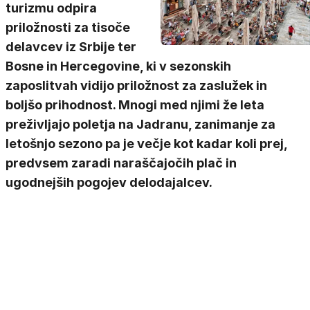
turizmu odpira
priložnosti za tisoče
delavcev iz Srbije ter
Bosne in Hercegovine, ki v sezonskih
zaposlitvah vidijo priložnost za zaslužek in
boljšo prihodnost. Mnogi med njimi že leta
preživljajo poletja na Jadranu, zanimanje za
letošnjo sezono pa je večje kot kadar koli prej,
predvsem zaradi naraščajočih plač in
ugodnejših pogojev delodajalcev.