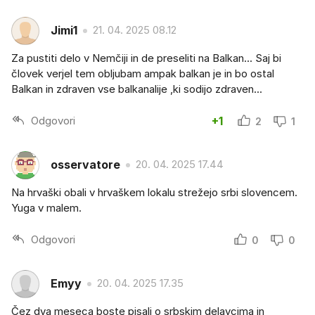
Jimi1
21. 04. 2025 08.12
Za pustiti delo v Nemčiji in de preseliti na Balkan... Saj bi
človek verjel tem obljubam ampak balkan je in bo ostal
Balkan in zdraven vse balkanalije ,ki sodijo zdraven...
Odgovori
+1
2
1
osservatore
20. 04. 2025 17.44
Na hrvaški obali v hrvaškem lokalu strežejo srbi slovencem.
Yuga v malem.
Odgovori
0
0
Emyy
20. 04. 2025 17.35
Čez dva meseca boste pisali o srbskim delavcima in