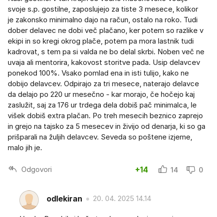
svoje s.p. gostilne, zaposlujejo za tiste 3 mesece, kolikor
je zakonsko minimalno dajo na račun, ostalo na roko. Tudi
dober delavec ne dobi več plačano, ker potem so razlike v
ekipi in so kregi okrog plače, potem pa mora lastnik tudi
kadrovat, s tem pa si valda ne bo delal skrbi. Noben več ne
uvaja ali mentorira, kakovost storitve pada. Usip delavcev
ponekod 100%. Vsako pomlad ena in isti tulijo, kako ne
dobijo delavcev. Odpirajo za tri mesece, naterajo delavce
da delajo po 220 ur mesečno - kar morajo, če hočejo kaj
zaslužit, saj za 176 ur trdega dela dobiš pač minimalca, le
višek dobiš extra plačan. Po treh mesecih beznico zaprejo
in grejo na tajsko za 5 mesecev in živijo od denarja, ki so ga
prišparali na žuljih delavcev. Seveda so poštene izjeme,
malo jih je.
Odgovori
+14
14
0
odlekiran
20. 04. 2025 14.14