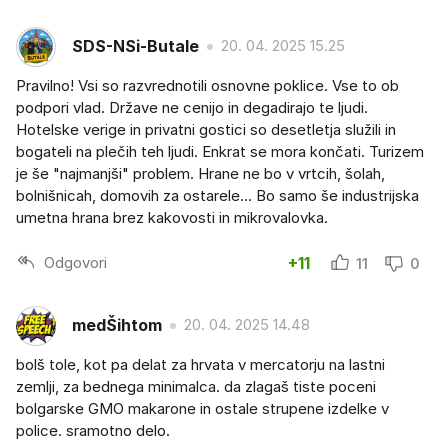
SDS-NSi-Butale
20. 04. 2025 15.25
Pravilno! Vsi so razvrednotili osnovne poklice. Vse to ob
podpori vlad. Države ne cenijo in degadirajo te ljudi.
Hotelske verige in privatni gostici so desetletja služili in
bogateli na plečih teh ljudi. Enkrat se mora končati. Turizem
je še "najmanjši" problem. Hrane ne bo v vrtcih, šolah,
bolnišnicah, domovih za ostarele... Bo samo še industrijska
umetna hrana brez kakovosti in mikrovalovka.
Odgovori
+11
11
0
medŠihtom
20. 04. 2025 14.48
bolš tole, kot pa delat za hrvata v mercatorju na lastni
zemlji, za bednega minimalca. da zlagaš tiste poceni
bolgarske GMO makarone in ostale strupene izdelke v
police. sramotno delo.