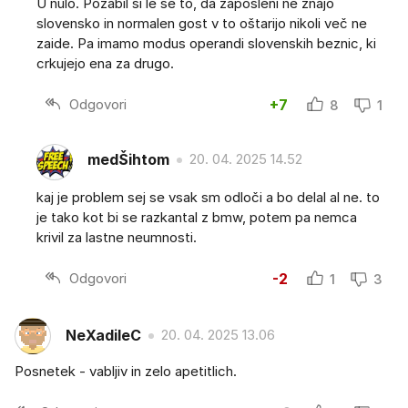
U nulo. Pozabil si le še to, da zaposleni ne znajo
slovensko in normalen gost v to oštarijo nikoli več ne
zaide. Pa imamo modus operandi slovenskih beznic, ki
crkujejo ena za drugo.
Odgovori
+7
8
1
medŠihtom
20. 04. 2025 14.52
kaj je problem sej se vsak sm odloči a bo delal al ne. to
je tako kot bi se razkantal z bmw, potem pa nemca
krivil za lastne neumnosti.
Odgovori
-2
1
3
NeXadileC
20. 04. 2025 13.06
Posnetek - vabljiv in zelo apetitlich.