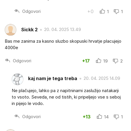
Odgovori
+0
1
1
Sickk 2
20. 04. 2025 13.49
Bas me zanima za kasno sluzbo skopuski hrvatje placujejo
4000e
Odgovori
+17
19
2
kaj nam je tega treba
20. 04. 2025 14.09
Ne plačujejo, lahko pa z napitninami zaslužijo natakarji
to vsoto. Seveda, ne od tistih, ki pripeljejo vse s seboj
in pijejo le vodo.
Odgovori
+13
14
1