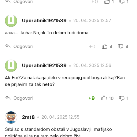
Odgovori
+0
1
1
Uporabnik1921539
20. 04. 2025 12.57
aaaa.....kuhar.No,ok.To delam tudi doma.
Odgovori
+0
4
4
Uporabnik1921539
20. 04. 2025 12.56
4k Eur?Za natakarja,delo v recepciji,pool boya ali kaj?Kan
se prijavim za tak neto?
Odgovori
+9
10
1
2mt8
20. 04. 2025 12.55
Srbi so s standardom obstali v Jugoslaviji, mafijsko
politična elita pa tam zelo dobro živi.