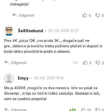
managerje!
Odgovori
0
0
Še89sekund
20. 04. 2025 17.27
Pivo 4€ ,pizza 13€ ,cocacola 3€....drugače pač ne
gre...delavce je končno treba pošteno plačati in dopust si
bodo lahko privoščili le pridni in delavni.
Odgovori
+0
2
2
Emyy
20. 04. 2025 16.14
Ma ja 4000€ ,mogoče za dva meseca. Isto so pisali za
Slovenijo , in kje so tisti ki toliko zaslužijo. Bedarije in laži,
sem se osebno prepričal
Odgovori
+13
13
0