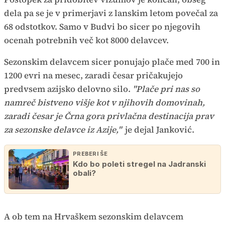
dela pa se je v primerjavi z lanskim letom povečal za
68 odstotkov. Samo v Budvi bo sicer po njegovih
ocenah potrebnih več kot 8000 delavcev.
Sezonskim delavcem sicer ponujajo plače med 700 in
1200 evri na mesec, zaradi česar pričakujejo
predvsem azijsko delovno silo.
"Plače pri nas so
namreč bistveno višje kot v njihovih domovinah,
zaradi česar je Črna gora privlačna destinacija prav
za sezonske delavce iz Azije,"
je dejal Janković.
PREBERI ŠE
Kdo bo poleti stregel na Jadranski
obali?
A ob tem na Hrvaškem sezonskim delavcem