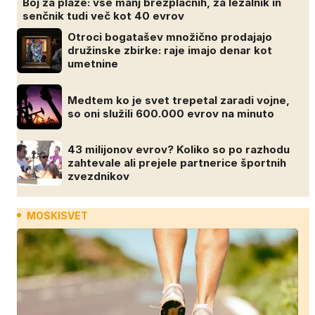
Boj za plaže: vse manj brezplačnih, za ležalnik in
senčnik tudi več kot 40 evrov
Otroci bogatašev množično prodajajo
družinske zbirke: raje imajo denar kot
umetnine
Medtem ko je svet trepetal zaradi vojne,
so oni služili 600.000 evrov na minuto
43 milijonov evrov? Koliko so po razhodu
zahtevale ali prejele partnerice športnih
zvezdnikov
MOSKISVET