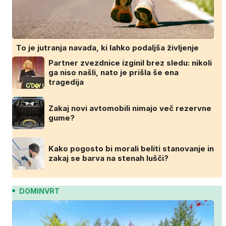
To je jutranja navada, ki lahko podaljša življenje
Partner zvezdnice izginil brez sledu: nikoli
ga niso našli, nato je prišla še ena
tragedija
Zakaj novi avtomobili nimajo več rezervne
gume?
Kako pogosto bi morali beliti stanovanje in
zakaj se barva na stenah lušči?
DOMINVRT