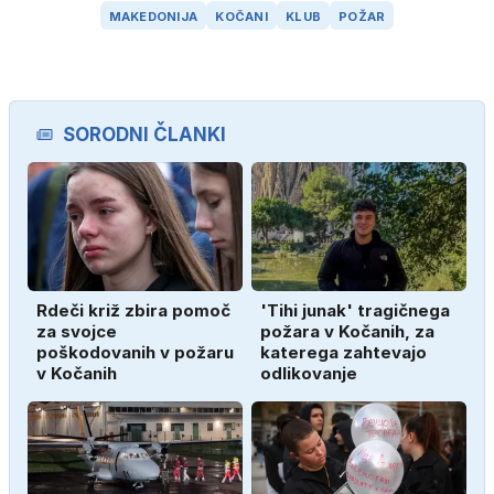
MAKEDONIJA
KOČANI
KLUB
POŽAR
SORODNI ČLANKI
Rdeči križ zbira pomoč
'Tihi junak' tragičnega
za svojce
požara v Kočanih, za
poškodovanih v požaru
katerega zahtevajo
v Kočanih
odlikovanje