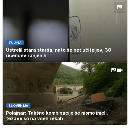
TUJINA
Ustrelil stara starša, nato še pet učiteljev, 30
učencev ranjenih
SLOVENIJA
Polajnar: Takšne kombinacije še nismo imeli,
težave so na vseh rekah