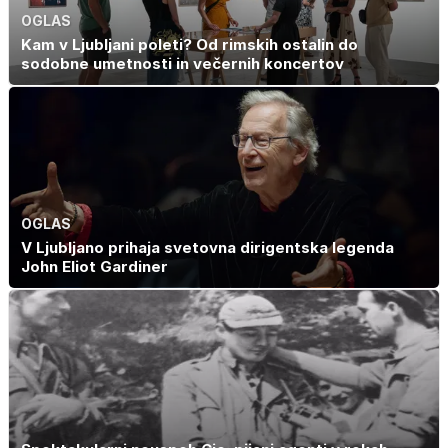
OGLAS
Kam v Ljubljani poleti? Od rimskih ostalin do
sodobne umetnosti in večernih koncertov
OGLAS
V Ljubljano prihaja svetovna dirigentska legenda
John Eliot Gardiner