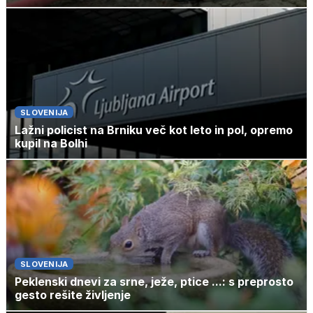
SLOVENIJA
Lažni policist na Brniku več kot leto in pol, opremo
kupil na Bolhi
SLOVENIJA
Peklenski dnevi za srne, ježe, ptice ...: s preprosto
gesto rešite življenje