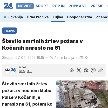
NOVICE
ŠPORT
POP IN
POPKAST
VREME
Slovenija
Črna kronika
Tujina
Gospodarstvo
Znanos
TUJINA
Število smrtnih žrtev požara v
Kočanih naraslo na 61
Skopje, 07. 04. 2025 18.15
1 min branja
0
AVTOR:
STA
D.L.
Število smrtnih žrtev
požara v nočnem klubu
Pulse v Kočanih je
naraslo na 61, potem ko