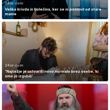
24ur.com
Velika krivda in bolečina, ker se ni poslovil od stare
mame
24ur.com
'Najtežje je ustvariti novo normalo brez osebe, ki
smo jo izgubili'