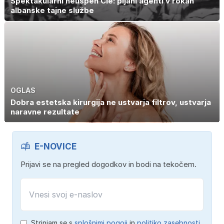
Spektakularni neuspeh Cie: pijani agenti v rokah
albanske tajne službe
OGLAS
Dobra estetska kirurgija ne ustvarja filtrov, ustvarja
naravne rezultate
E-NOVICE
Prijavi se na pregled dogodkov in bodi na tekočem.
Strinjam se s
splošnimi pogoji
in
politiko zasebnosti
.