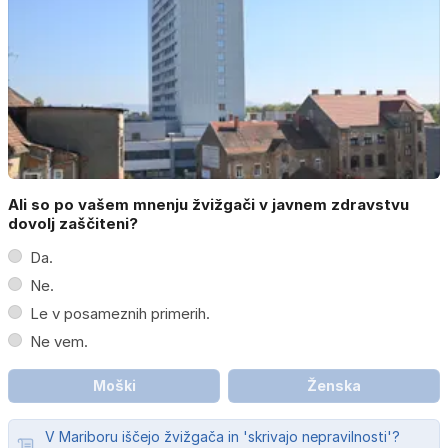
Ali so po vašem mnenju žvižgači v javnem zdravstvu
dovolj zaščiteni?
Da.
Ne.
Le v posameznih primerih.
Ne vem.
Moški
Ženska
V Mariboru iščejo žvižgača in 'skrivajo nepravilnosti'?