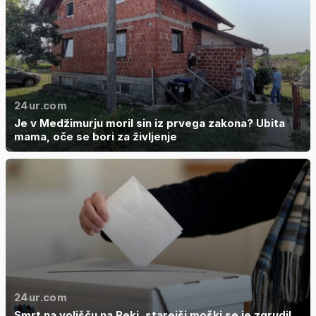
24ur.com
Je v Medžimurju moril sin iz prvega zakona? Ubita
mama, oče se bori za življenje
24ur.com
Smrt na volišču na Reki, starejši moški se je zgrudil