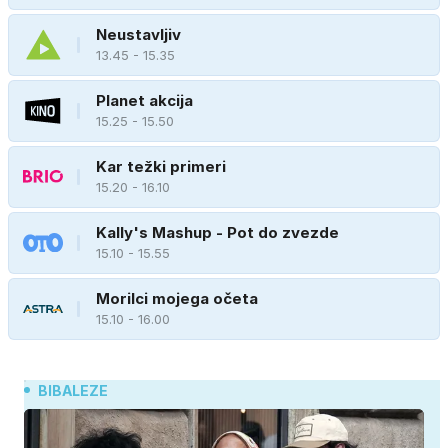
Neustavljiv
13.45 - 15.35
Planet akcija
15.25 - 15.50
Kar težki primeri
15.20 - 16.10
Kally's Mashup - Pot do zvezde
15.10 - 15.55
Morilci mojega očeta
15.10 - 16.00
BIBALEZE