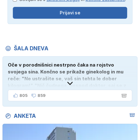
Prijavi se
ŠALA DNEVA
Oče v porodnišnici nestrpno čaka na rojstvo
svojega sina. Končno se prikaže ginekolog in mu
reče: "Ne ustrašite se, vaš sin tehta le dober
kilogram!" "Nič čudnega, gospod doktor, saj se z
ženo poznava šele tri mesece."
805
859
ANKETA