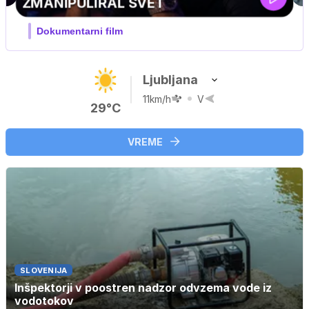
Ljubljana
11km/h
V
29°C
VREME
SLOVENIJA
Inšpektorji v poostren nadzor odvzema vode iz
vodotokov