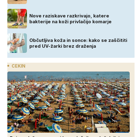
Nove raziskave razkrivajo, katere
bakterije na koži privlačijo komarje
Občutljiva koža in sonce: kako se zaščititi
pred UV-žarki brez draženja
CEKIN