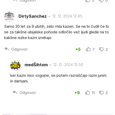
Odgovori
0
0
DirtySanchez
12. 12. 2024 12.45
Samo 20 let za 9 ubitih, zelo mila kazen. Se ne bi čudil če bi
se za takšne ubijalske pohode odločilo več ljudi glede na to
kakšne nizke kazni izrekajo
Odgovori
+5
7
2
medŠihtom
12. 12. 2024 12.50
ker kazni niso vzgojne, se potem razraščajo razni jureti
in damjani.
Odgovori
+9
11
2