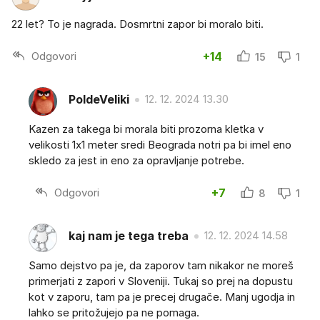
22 let? To je nagrada. Dosmrtni zapor bi moralo biti.
Odgovori
+14
15
1
PoldeVeliki
12. 12. 2024 13.30
Kazen za takega bi morala biti prozorna kletka v
velikosti 1x1 meter sredi Beograda notri pa bi imel eno
skledo za jest in eno za opravljanje potrebe.
Odgovori
+7
8
1
kaj nam je tega treba
12. 12. 2024 14.58
Samo dejstvo pa je, da zaporov tam nikakor ne moreš
primerjati z zapori v Sloveniji. Tukaj so prej na dopustu
kot v zaporu, tam pa je precej drugače. Manj ugodja in
lahko se pritožujejo pa ne pomaga.