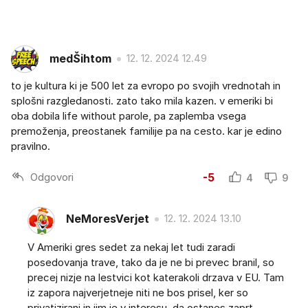
medŠihtom
12. 12. 2024 12.49
to je kultura ki je 500 let za evropo po svojih vrednotah in
splošni razgledanosti. zato tako mila kazen. v emeriki bi
oba dobila life without parole, pa zaplemba vsega
premoženja, preostanek familije pa na cesto. kar je edino
pravilno.
Odgovori
-5
4
9
NeMoresVerjet
12. 12. 2024 13.10
V Ameriki gres sedet za nekaj let tudi zaradi
posedovanja trave, tako da je ne bi prevec branil, so
precej nizje na lestvici kot katerakoli drzava v EU. Tam
iz zapora najverjetneje niti ne bos prisel, ker so
privatizirani in jim je v interesu, da ostanes zaprt.