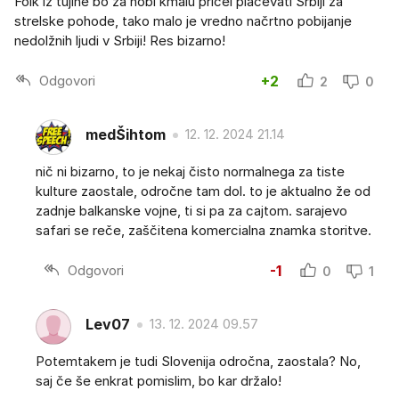
Folk iz tujine bo za hobi kmalu pričel plačevati Srbiji za
strelske pohode, tako malo je vredno načrtno pobijanje
nedolžnih ljudi v Srbiji! Res bizarno!
Odgovori
+2
2
0
medŠihtom
12. 12. 2024 21.14
nič ni bizarno, to je nekaj čisto normalnega za tiste
kulture zaostale, odročne tam dol. to je aktualno že od
zadnje balkanske vojne, ti si pa za cajtom. sarajevo
safari se reče, zaščitena komercialna znamka storitve.
Odgovori
-1
0
1
Lev07
13. 12. 2024 09.57
Potemtakem je tudi Slovenija odročna, zaostala? No,
saj če še enkrat pomislim, bo kar držalo!