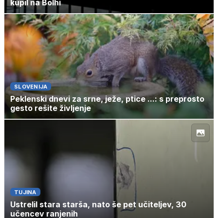
kupil na Bolhi
SLOVENIJA
Peklenski dnevi za srne, ježe, ptice ...: s preprosto
gesto rešite življenje
TUJINA
Ustrelil stara starša, nato še pet učiteljev, 30
učencev ranjenih