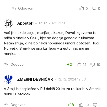
Odgovori
0
0
Apostol1
12. 12. 2024 12.58
Več jih nekdo ubije , manjša je kazen, Dovolj zgovorno to
priča situacija v Gazi , kjer se dogaja genocid z ukazom
Netanjahuja, ki ne bo nikoli nobenega umora obtožen. Tudi
Norveški Breivik se ima kar lepo v arestu , nič mu ne
manjka.
Odgovori
+2
12
10
ZMERNI DESNIČAR
12. 12. 2024 12.53
V Srbiji in nasplošno v EU dobiš 20 let za to, kar bi v Ameriki
dobil EL.stolček
Odgovori
+18
19
1