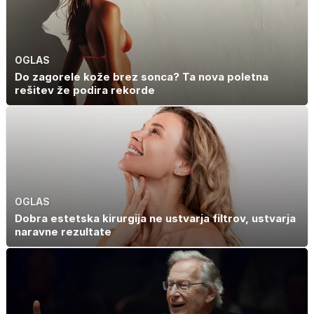
OGLAS
Do zagorele kože brez sonca? Ta nova poletna
rešitev že podira rekorde
OGLAS
Dobra estetska kirurgija ne ustvarja filtrov, ustvarja
naravne rezultate