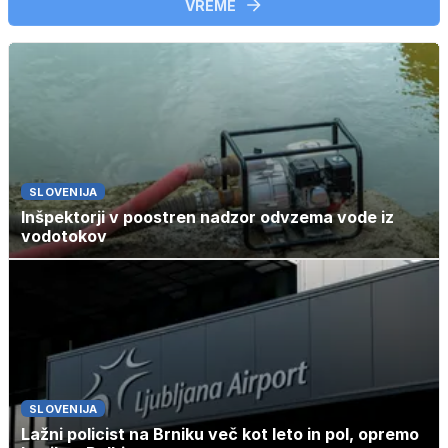
VREME
SLOVENIJA
Inšpektorji v poostren nadzor odvzema vode iz
vodotokov
SLOVENIJA
Lažni policist na Brniku več kot leto in pol, opremo