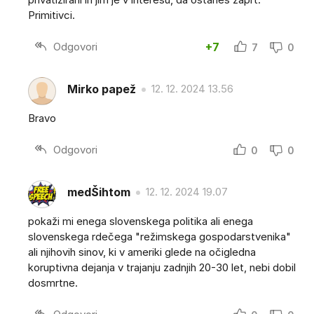
Primitivci.
Odgovori
+7
7
0
Mirko papež
12. 12. 2024 13.56
Bravo
Odgovori
0
0
medŠihtom
12. 12. 2024 19.07
pokaži mi enega slovenskega politika ali enega
slovenskega rdečega "režimskega gospodarstvenika"
ali njihovih sinov, ki v ameriki glede na očigledna
koruptivna dejanja v trajanju zadnjih 20-30 let, nebi dobil
dosmrtne.