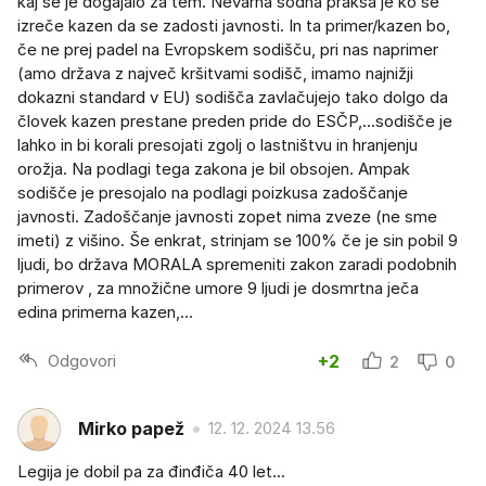
kaj se je dogajalo za tem. Nevarna sodna praksa je ko se
izreče kazen da se zadosti javnosti. In ta primer/kazen bo,
če ne prej padel na Evropskem sodišču, pri nas naprimer
(amo država z največ kršitvami sodišč, imamo najnižji
dokazni standard v EU) sodišča zavlačujejo tako dolgo da
človek kazen prestane preden pride do ESČP,...sodišče je
lahko in bi korali presojati zgolj o lastništvu in hranjenju
orožja. Na podlagi tega zakona je bil obsojen. Ampak
sodišče je presojalo na podlagi poizkusa zadoščanje
javnosti. Zadoščanje javnosti zopet nima zveze (ne sme
imeti) z višino. Še enkrat, strinjam se 100% če je sin pobil 9
ljudi, bo država MORALA spremeniti zakon zaradi podobnih
primerov , za množične umore 9 ljudi je dosmrtna ječa
edina primerna kazen,...
Odgovori
+2
2
0
Mirko papež
12. 12. 2024 13.56
Legija je dobil pa za đinđiča 40 let...