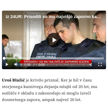
Iz 24UR: Prisodili so mu najvišjo zaporno kazen
Predvajaj
Loaded
:
0%
Current
0:00
/
Duration
0:00
Predvajaj
Tiho
Celoz
način
Time
Uroš Blažić
je krivdo priznal. Ker je bil v času
storjenega kaznivega dejanja mlajši od 20 let, mu
sodišče v skladu z zakonodajo ni moglo izreči
dosmrtnega zapora, ampak največ 20 let.