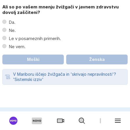
Ali so po vašem mnenju žvižgači v javnem zdravstvu
dovolj zaščiteni?
Da.
Ne.
Le v posameznih primerih.
Ne vem.
Moški
Ženska
V Mariboru iščejo žvižgača in 'skrivajo nepravilnosti'?
'Sistemski izziv'