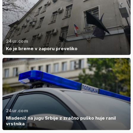
24ur.com
Ko je breme v zaporu preveliko
24ur.com
Mladenič na jugu Srbije z zračno puško huje ranil
vrstnika