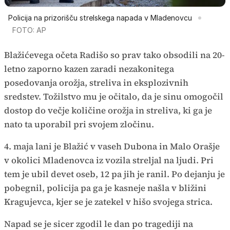
Policija na prizorišču strelskega napada v Mladenovcu
FOTO: AP
Blažićevega očeta Radišo so prav tako obsodili na 20-
letno zaporno kazen zaradi nezakonitega
posedovanja orožja, streliva in eksplozivnih
sredstev. Tožilstvo mu je očitalo, da je sinu omogočil
dostop do večje količine orožja in streliva, ki ga je
nato ta uporabil pri svojem zločinu.
4. maja lani je Blažić v vaseh Dubona in Malo Orašje
v okolici Mladenovca iz vozila streljal na ljudi. Pri
tem je ubil devet oseb, 12 pa jih je ranil. Po dejanju je
pobegnil, policija pa ga je kasneje našla v bližini
Kragujevca, kjer se je zatekel v hišo svojega strica.
Napad se je sicer zgodil le dan po tragediji na