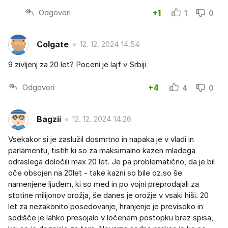
Odgovori
+1
1
0
Colgate
12. 12. 2024 14.54
9 zivljenj za 20 let? Poceni je lajf v Srbiji
Odgovori
+4
4
0
Bagzii
12. 12. 2024 14.26
Vsekakor si je zaslužil dosmrtno in napaka je v vladi in
parlamentu, tistih ki so za maksimalno kazen mladega
odraslega določili max 20 let. Je pa problematično, da je bil
oče obsojen na 20let - take kazni so bile oz.so še
namenjene ljudem, ki so med in po vojni preprodajali za
stotine milijonov orožja, še danes je orožje v vsaki hiši. 20
let za nezakonito posedovanje, hranjenje je previsoko in
sodišče je lahko presojalo v ločenem postopku brez spisa,