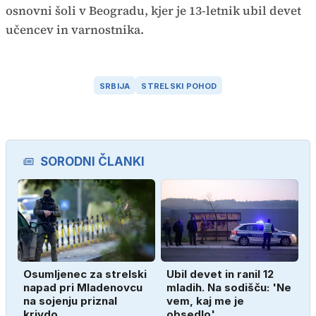
osnovni šoli v Beogradu, kjer je 13-letnik ubil devet
učencev in varnostnika.
SRBIJA
STRELSKI POHOD
SORODNI ČLANKI
Osumljenec za strelski
Ubil devet in ranil 12
napad pri Mladenovcu
mladih. Na sodišču: 'Ne
na sojenju priznal
vem, kaj me je
krivdo
obsedlo'