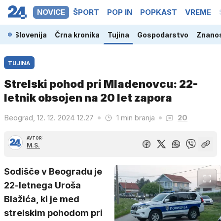
NOVICE
ŠPORT
POP IN
POPKAST
VREME
Slovenija
Črna kronika
Tujina
Gospodarstvo
Znanos
TUJINA
Strelski pohod pri Mladenovcu: 22-
letnik obsojen na 20 let zapora
Beograd, 12. 12. 2024 12.27
1 min branja
20
AVTOR:
M.S.
Sodišče v Beogradu je
22-letnega Uroša
Blažića, ki je med
strelskim pohodom pri