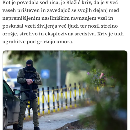
Kot je povedala sodnica, je Blažić kriv, da je v več
vaseh prišteven in zavedajoč se svojih dejanj med
nepremišljenim nasilniškim ravnanjem vzel in
poskušal vzeti življenja več ljudi ter nosil strelno
orožje, strelivo in eksplozivna sredstva. Kriv je tudi
ugrabitve pod grožnjo umora.