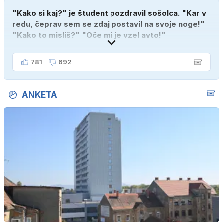
"Kako si kaj?" je študent pozdravil sošolca. "Kar v
redu, čeprav sem se zdaj postavil na svoje noge!"
"Kako to misliš?" "Oče mi je vzel avto!"
781
692
ANKETA