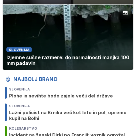
SLOVENIJA
Izjemne sušne razmere: do normalnosti manjka 100
mm padavin
NAJBOLJ BRANO
SLOVENIJA
Plohe in nevihte bodo zajele večji del države
SLOVENIJA
Lažni policist na Brniku več kot leto in pol, opremo
kupil na Bolhi
KOLESARSTVO
Incident na ženski Dirki po Franciji: voznik ogrožal