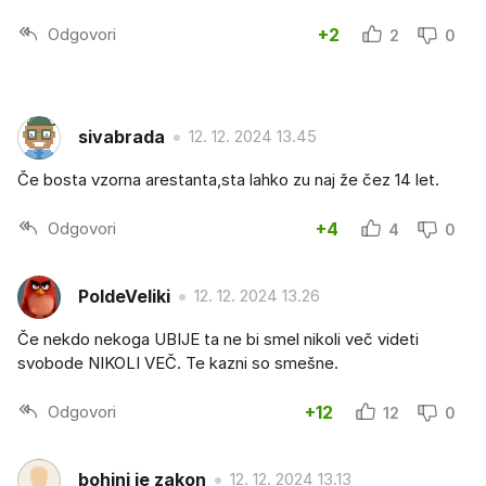
Odgovori
+2
2
0
sivabrada
12. 12. 2024 13.45
Če bosta vzorna arestanta,sta lahko zu naj že čez 14 let.
Odgovori
+4
4
0
PoldeVeliki
12. 12. 2024 13.26
Če nekdo nekoga UBIJE ta ne bi smel nikoli več videti
svobode NIKOLI VEČ. Te kazni so smešne.
Odgovori
+12
12
0
bohinj je zakon
12. 12. 2024 13.13