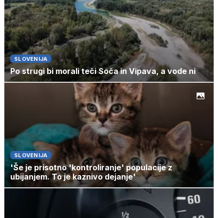
SLOVENIJA
Po strugi bi morali teči Soča in Vipava, a vode ni
SLOVENIJA
'Še je prisotno 'kontroliranje' populacije z
ubijanjem. To je kaznivo dejanje'