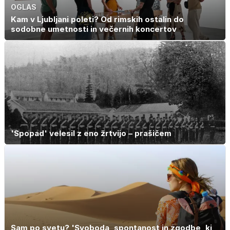
OGLAS
Kam v Ljubljani poleti? Od rimskih ostalin do
sodobne umetnosti in večernih koncertov
'Spopad' velesil z eno žrtvijo – prašičem
Sam po svetu? 'Svoboda, spontanost in zgodbe, ki