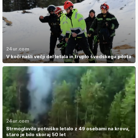
24ur.com
V koči našli večji del letala in truplo švedskega pilota
24ur.com
Strmoglavilo potniško letalo z 49 osebami na krovu,
staro je bilo skoraj 50 let