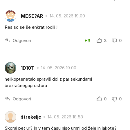
MESE?AR
14. 05. 2026 19.00
Res so se še enkrat rodili !
Odgovori
+3
3
0
1D10T
14. 05. 2026 19.00
helikopterletalo spraviš dol z par sekundami
brezračnegaprostora
Odgovori
0
0
štrekeljc
14. 05. 2026 18.58
Skoraj pet ur? In v tem času niso umrli od žeje in lakote?