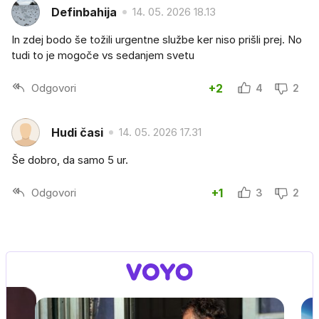
Definbahija
14. 05. 2026 18.13
In zdej bodo še tožili urgentne službe ker niso prišli prej. No
tudi to je mogoče vs sedanjem svetu
Odgovori
+2
4
2
Hudi časi
14. 05. 2026 17.31
Še dobro, da samo 5 ur.
Odgovori
+1
3
2