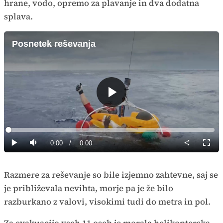
hrane, vodo, opremo za plavanje in dva dodatna
splava.
Posnetek reševanja
Predvajaj
Loaded
:
0%
Current
0:00
/
Duration
0:00
Predvajaj
Tiho
Celoz
način
Time
Razmere za reševanje so bile izjemno zahtevne, saj se
je približevala nevihta, morje pa je že bilo
razburkano z valovi, visokimi tudi do metra in pol.