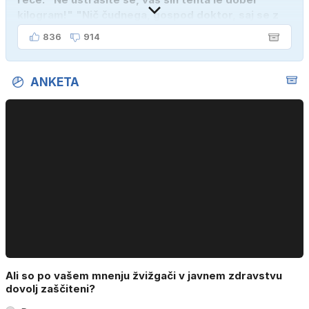
kilogram!" "Nič čudnega, gospod doktor, saj se z
ženo poznava šele tri mesece."
836
914
ANKETA
Ali so po vašem mnenju žvižgači v javnem zdravstvu
dovolj zaščiteni?