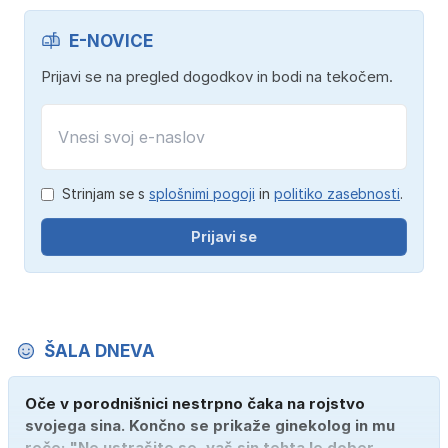
E-NOVICE
Prijavi se na pregled dogodkov in bodi na tekočem.
Strinjam se s
splošnimi pogoji
in
politiko zasebnosti
.
Prijavi se
ŠALA DNEVA
Oče v porodnišnici nestrpno čaka na rojstvo
svojega sina. Končno se prikaže ginekolog in mu
reče: "Ne ustrašite se, vaš sin tehta le dober