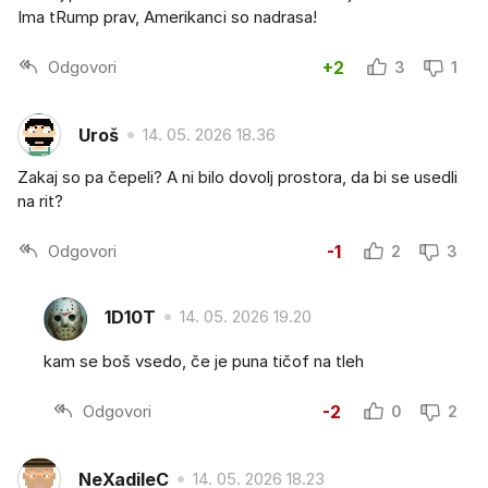
Ima tRump prav, Amerikanci so nadrasa!
Odgovori
+2
3
1
Uroš
14. 05. 2026 18.36
Zakaj so pa čepeli? A ni bilo dovolj prostora, da bi se usedli
na rit?
Odgovori
-1
2
3
1D10T
14. 05. 2026 19.20
kam se boš vsedo, če je puna tičof na tleh
Odgovori
-2
0
2
NeXadileC
14. 05. 2026 18.23