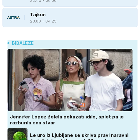
22.40 - 06.00
Tajkun
23.00 - 04.25
BIBALEZE
Jennifer Lopez želela pokazati idilo, splet pa je
razburila ena stvar
Le uro iz Ljubljane se skriva pravi naravni