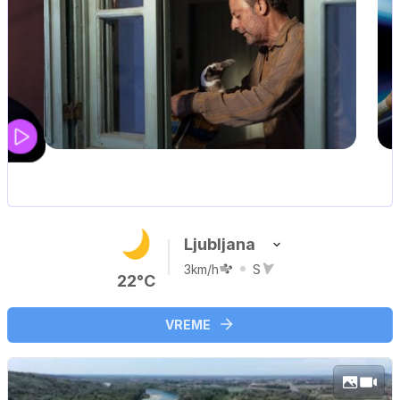
UEFA SUPERPOKAL
V živo na VOYO: sreda ob 20.30
Ljubljana
3km/h
S
22°C
VREME