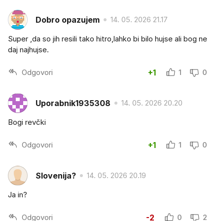
Dobro opazujem
14. 05. 2026 21.17
Super ,da so jih resili tako hitro,lahko bi bilo hujse ali bog ne
daj najhujse.
Odgovori
+1
1
0
Uporabnik1935308
14. 05. 2026 20.20
Bogi revčki
Odgovori
+1
1
0
Slovenija?
14. 05. 2026 20.19
Ja in?
Odgovori
-2
0
2