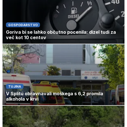
GOSPODARSTVO
Goriva bi se lahko občutno pocenila: dizel tudi za
več kot 10 centov
TUJINA
V Splitu obravnavali moškega s 6,2 promila
alkohola v krvi