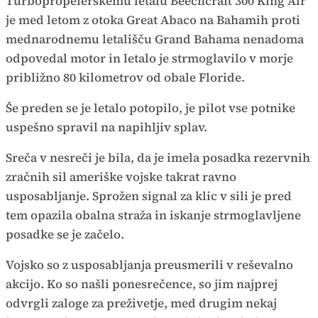
Turbopropelerskemu letalu Beechcraft 300 King Air
je med letom z otoka Great Abaco na Bahamih proti
mednarodnemu letališču Grand Bahama nenadoma
odpovedal motor in letalo je strmoglavilo v morje
približno 80 kilometrov od obale Floride.
Še preden se je letalo potopilo, je pilot vse potnike
uspešno spravil na napihljiv splav.
Sreča v nesreči je bila, da je imela posadka rezervnih
zračnih sil ameriške vojske takrat ravno
usposabljanje. Sprožen signal za klic v sili je pred
tem opazila obalna straža in iskanje strmoglavljene
posadke se je začelo.
Vojsko so z usposabljanja preusmerili v reševalno
akcijo. Ko so našli ponesrečence, so jim najprej
odvrgli zaloge za preživetje, med drugim nekaj