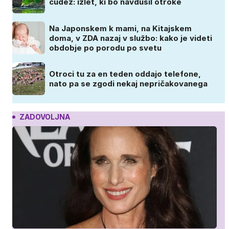
čudež: izlet, ki bo navdušil otroke
Na Japonskem k mami, na Kitajskem
doma, v ZDA nazaj v službo: kako je videti
obdobje po porodu po svetu
Otroci tu za en teden oddajo telefone,
nato pa se zgodi nekaj nepričakovanega
ZADOVOLJNA