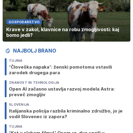
GOSPODARSTVO
Krave v zakol, klavnice na robu zmogljivosti: kaj
bomo jedli?
NAJBOLJ BRANO
TUJINA
'Človeška napaka': ženski pomotoma vstavili
zarodek drugega para
ZNANOST IN TEHNOLOGIJA
Open AI začasno ustavlja razvoj modela Astra:
preveč zmogljiv
SLOVENIJA
Italijanska policija razbila kriminalno združbo, jo je
vodil Slovenec iz zapora?
TUJINA
'Kot v slabem filmu!' Osem ur, dve vozili v