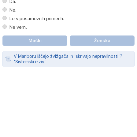
Da.
Ne.
Le v posameznih primerih.
Ne vem.
Moški
Ženska
V Mariboru iščejo žvižgača in 'skrivajo nepravilnosti'?
'Sistemski izziv'