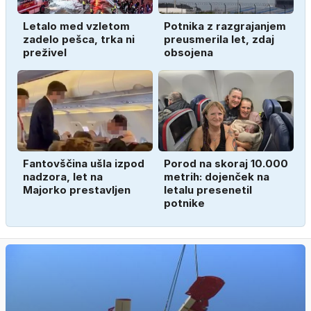
Letalo med vzletom
Potnika z razgrajanjem
zadelo pešca, trka ni
preusmerila let, zdaj
preživel
obsojena
Fantovščina ušla izpod
Porod na skoraj 10.000
nadzora, let na
metrih: dojenček na
Majorko prestavljen
letalu presenetil
potnike