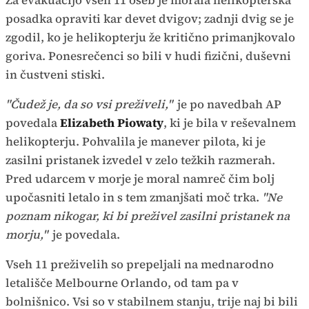
Za evakuacijo vseh 11 oseb je morala helikopterska
posadka opraviti kar devet dvigov; zadnji dvig se je
zgodil, ko je helikopterju že kritično primanjkovalo
goriva. Ponesrečenci so bili v hudi fizični, duševni
in čustveni stiski.
"Čudež je, da so vsi preživeli,"
je po navedbah AP
povedala
Elizabeth Piowaty
, ki je bila v reševalnem
helikopterju. Pohvalila je manever pilota, ki je
zasilni pristanek izvedel v zelo težkih razmerah.
Pred udarcem v morje je moral namreč čim bolj
upočasniti letalo in s tem zmanjšati moč trka.
"Ne
poznam nikogar, ki bi preživel zasilni pristanek na
morju,"
je povedala.
Vseh 11 preživelih so prepeljali na mednarodno
letališče Melbourne Orlando, od tam pa v
bolnišnico. Vsi so v stabilnem stanju, trije naj bi bili