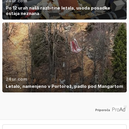
24ur.com
Po 12 urah našli razbitine letala, usoda posadke
ostaja neznana
24ur.com
Letalo, namenjeno v Portorož, padlo pod Mangartom
Priporoča