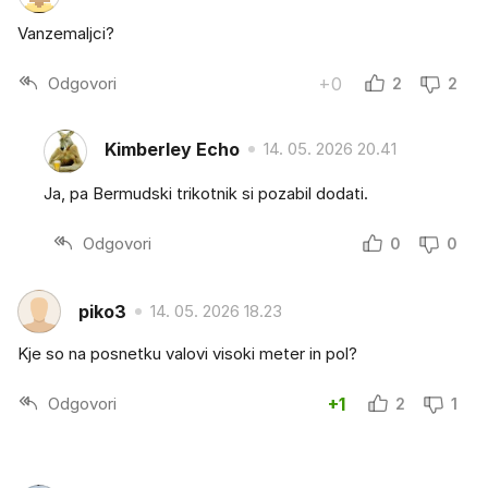
Vanzemaljci?
Odgovori
+0
2
2
Kimberley Echo
14. 05. 2026 20.41
Ja, pa Bermudski trikotnik si pozabil dodati.
Odgovori
0
0
piko3
14. 05. 2026 18.23
Kje so na posnetku valovi visoki meter in pol?
Odgovori
+1
2
1