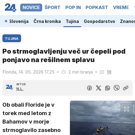
NOVICE
ŠPORT
POP IN
POPKAST
VREME
Slovenija
Črna kronika
Tujina
Gospodarstvo
Znanos
TUJINA
Po strmoglavljenju več ur čepeli pod
ponjavo na rešilnem splavu
Florida, 14. 05. 2026 17.25
2 min branja
18
AVTOR:
N.L.
Ob obali Floride je v
torek med letom z
Bahamov v morje
strmoglavilo zasebno