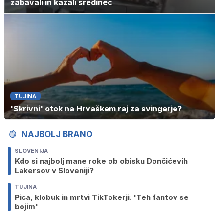
zabavali in kazali sredinec
TUJINA
'Skrivni' otok na Hrvaškem raj za svingerje?
NAJBOLJ BRANO
SLOVENIJA
Kdo si najbolj mane roke ob obisku Dončićevih
Lakersov v Sloveniji?
TUJINA
Pica, klobuk in mrtvi TikTokerji: 'Teh fantov se
bojim'