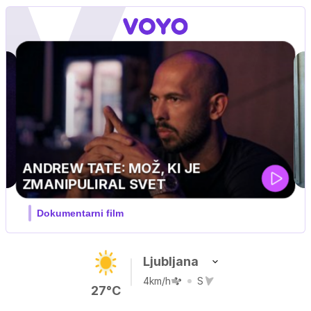
MOJ PRIJATELJ PINGVIN
Film meseca / družinski, pustolovski
Ljubljana
4km/h
S
27°C