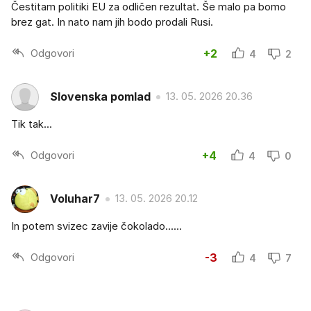
Čestitam politiki EU za odličen rezultat. Še malo pa bomo
brez gat. In nato nam jih bodo prodali Rusi.
Odgovori
+2
4
2
Slovenska pomlad
13. 05. 2026 20.36
Tik tak...
Odgovori
+4
4
0
Voluhar7
13. 05. 2026 20.12
In potem svizec zavije čokolado......
Odgovori
-3
4
7