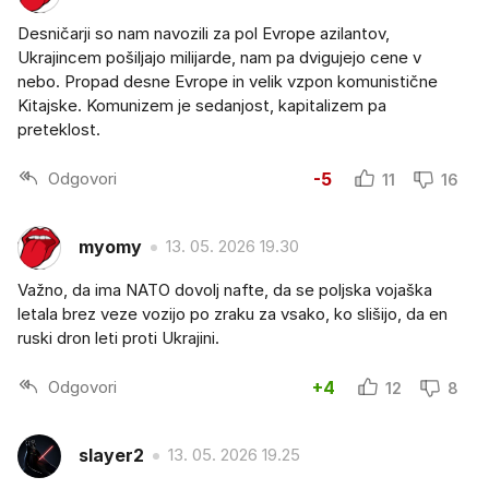
Desničarji so nam navozili za pol Evrope azilantov,
Ukrajincem pošiljajo milijarde, nam pa dvigujejo cene v
nebo. Propad desne Evrope in velik vzpon komunistične
Kitajske. Komunizem je sedanjost, kapitalizem pa
preteklost.
Odgovori
-5
11
16
myomy
13. 05. 2026 19.30
Važno, da ima NATO dovolj nafte, da se poljska vojaška
letala brez veze vozijo po zraku za vsako, ko slišijo, da en
ruski dron leti proti Ukrajini.
Odgovori
+4
12
8
slayer2
13. 05. 2026 19.25