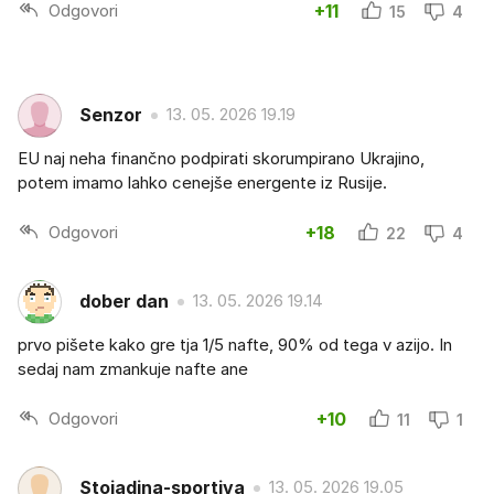
Odgovori
+11
15
4
Senzor
13. 05. 2026 19.19
EU naj neha finančno podpirati skorumpirano Ukrajino,
potem imamo lahko cenejše energente iz Rusije.
Odgovori
+18
22
4
dober dan
13. 05. 2026 19.14
prvo pišete kako gre tja 1/5 nafte, 90% od tega v azijo. In
sedaj nam zmankuje nafte ane
Odgovori
+10
11
1
Stojadina-sportiva
13. 05. 2026 19.05