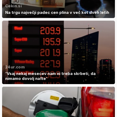
Cekin.si
Na trgu največji padec cen plina v več kot dveh letih
24ur.com
'Vsaj nekaj mesecev nam ni treba skrbeti, da
nimamo dovolj nafte'