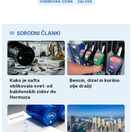
HORMUŠKA OŽINA
ZALOGE
SORODNI ČLANKI
Kako je nafta
Bencin, dizel in kurilno
oblikovala svet: od
olje dražji
babilonskih zidov do
Hormuza