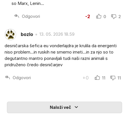
so Marx, Lenin...
Odgovori
-2
0
2
bozlo
13. 05. 2026 18.59
desničarska šefica eu vonderlajdra je krulila da energenti
niso problem...in ruskih ne smemo imeti...in za njo so to
degutantno mantro ponavljali tudi naši razni animali s
pridruženo čredo desničarjev
Odgovori
+0
11
11
Naloži več