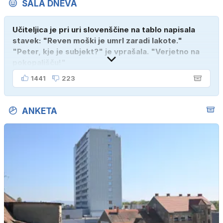
ŠALA DNEVA
Učiteljica je pri uri slovenščine na tablo napisala
stavek: "Reven moški je umrl zaradi lakote."
"Peter, kje je subjekt?" je vprašala. "Verjetno na
pokopališču!"
1441
223
ANKETA