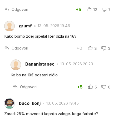
Odgovori
+5
12
7
grumf
13. 05. 2026 19.46
Kako bomo zdej prpelal liter dizla na 1€?
Odgovori
+0
3
3
Bananistanec
13. 05. 2026 20.23
Ko bo na 10€ odstani ničlo
Odgovori
+5
5
0
buco_konj
13. 05. 2026 19.45
Zaradi 25% moznosti kopnijo zaloge. koga farbate?