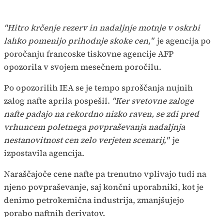
"Hitro krčenje rezerv in nadaljnje motnje v oskrbi
lahko pomenijo prihodnje skoke cen,"
je agencija po
poročanju francoske tiskovne agencije AFP
opozorila v svojem mesečnem poročilu.
Po opozorilih IEA se je tempo sproščanja nujnih
zalog nafte aprila pospešil.
"Ker svetovne zaloge
nafte padajo na rekordno nizko raven, se zdi pred
vrhuncem poletnega povpraševanja nadaljnja
nestanovitnost cen zelo verjeten scenarij,"
je
izpostavila agencija.
Naraščajoče cene nafte pa trenutno vplivajo tudi na
njeno povpraševanje, saj končni uporabniki, kot je
denimo petrokemična industrija, zmanjšujejo
porabo naftnih derivatov.