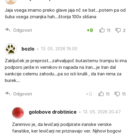
Jaja vsega imamo preko glave jaja nč se bat...potem pa od
šuba vsega zmanjka hah...štorija 100x slišana
Odgovori
+9
11
2
bozlo
13. 05. 2026 19.00
Zaključek je preprost...zahvaljujoč butastemu trumpu ki ima
podporo janše in vernikov in napada na Iran...je Iran dal
sankcije celemu zahodu...pa so isti krulili , da Iran nima za
burek...
Odgovori
+0
11
11
golobove drobtinice
13. 05. 2026 20.47
Zanimivo je, da levičarji podpirate iranske verske
fanatike, ker levičarji ne priznavajo ver. Njihovi bogovi