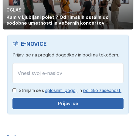
OGLAS
Kam v Ljubljani poleti? Od rimskih ostalin do
sodobne umetnosti in večernih koncertov
E-NOVICE
Prijavi se na pregled dogodkov in bodi na tekočem.
Strinjam se s
splošnimi pogoji
in
politiko zasebnosti
.
Prijavi se