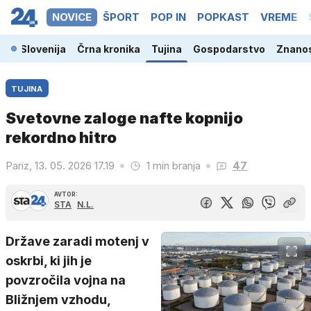
NOVICE
ŠPORT
POP IN
POPKAST
VREME
Slovenija
Črna kronika
Tujina
Gospodarstvo
Znanos
TUJINA
Svetovne zaloge nafte kopnijo
rekordno hitro
Pariz, 13. 05. 2026 17.19
1 min branja
47
AVTOR:
STA
N.L.
Države zaradi motenj v
oskrbi, ki jih je
povzročila vojna na
Bližnjem vzhodu,