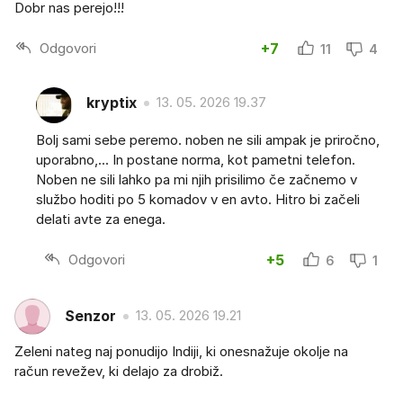
Dobr nas perejo!!!
Odgovori
+7
11
4
kryptix
13. 05. 2026 19.37
Bolj sami sebe peremo. noben ne sili ampak je priročno,
uporabno,... In postane norma, kot pametni telefon.
Noben ne sili lahko pa mi njih prisilimo če začnemo v
službo hoditi po 5 komadov v en avto. Hitro bi začeli
delati avte za enega.
Odgovori
+5
6
1
Senzor
13. 05. 2026 19.21
Zeleni nateg naj ponudijo Indiji, ki onesnažuje okolje na
račun revežev, ki delajo za drobiž.