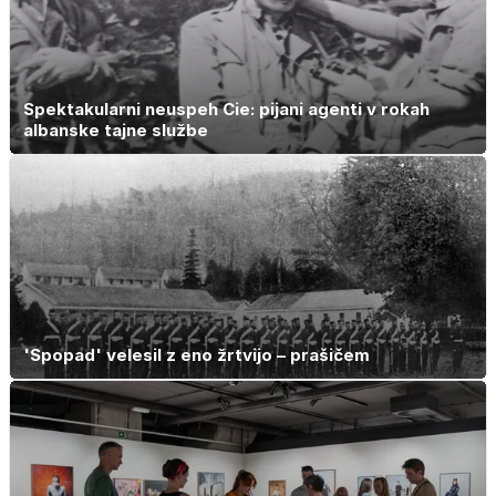
Spektakularni neuspeh Cie: pijani agenti v rokah
albanske tajne službe
'Spopad' velesil z eno žrtvijo – prašičem