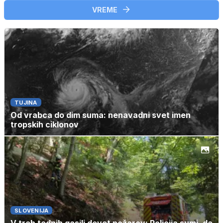
VREME
TUJINA
Od vrabca do dim suma: nenavadni svet imen
tropskih ciklonov
SLOVENIJA
V treh tednih gasili devet požarov: Policija sumi, da