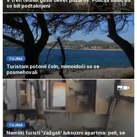
so bili podtaknjeni
TUJINA
Turistom potonil čoln, mimoidoči so se
posmehovali
TUJINA
Nemški turisti 'zažgali' luksuzni apartma: peli, se