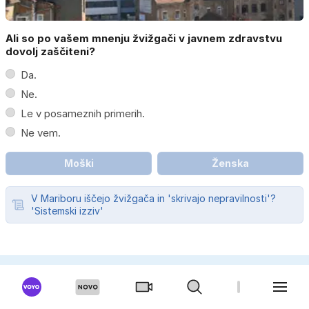
Ali so po vašem mnenju žvižgači v javnem zdravstvu
dovolj zaščiteni?
Da.
Ne.
Le v posameznih primerih.
Ne vem.
Moški
Ženska
V Mariboru iščejo žvižgača in 'skrivajo nepravilnosti'?
'Sistemski izziv'