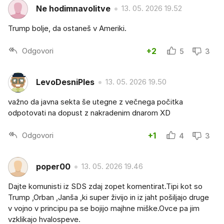
Ne hodimnavolitve
13. 05. 2026 19.52
Trump bolje, da ostaneš v Ameriki.
Odgovori
+2
5
3
LevoDesniPles
13. 05. 2026 19.50
važno da javna sekta še utegne z večnega počitka
odpotovati na dopust z nakradenim dnarom XD
Odgovori
+1
4
3
poper00
13. 05. 2026 19.46
Dajte komunisti iz SDS zdaj zopet komentirat.Tipi kot so
Trump ,Orban ,Janša ,ki super živijo in iz jaht pošiljajo druge
v vojno v principu pa se bojijo majhne miške.Ovce pa jim
vzklikajo hvalospeve.