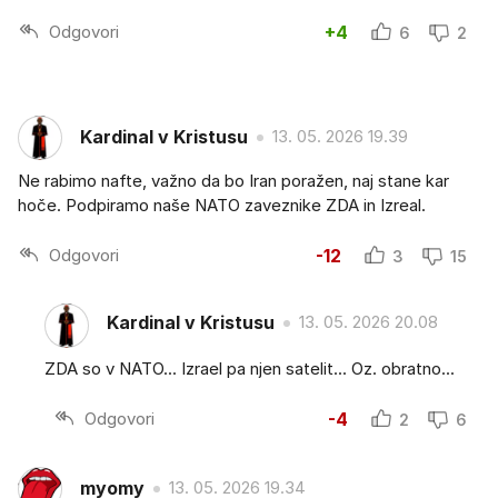
Odgovori
+4
6
2
Kardinal v Kristusu
13. 05. 2026 19.39
Ne rabimo nafte, važno da bo Iran poražen, naj stane kar
hoče. Podpiramo naše NATO zaveznike ZDA in Izreal.
Odgovori
-12
3
15
Kardinal v Kristusu
13. 05. 2026 20.08
ZDA so v NATO... Izrael pa njen satelit... Oz. obratno...
Odgovori
-4
2
6
myomy
13. 05. 2026 19.34