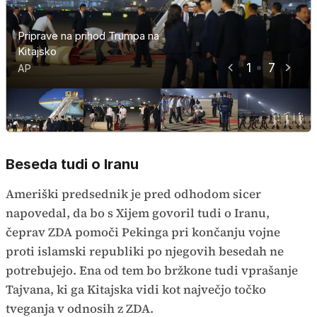
Priprave na prihod Trumpa na
Priprave na prihod Trumpa na
Priprave na prihod Trumpa na
Priprave na prihod Trumpa na
Priprave na prihod Trumpa na
Priprave na prihod Trumpa na
Priprave na prihod Trumpa na
Kitajsko
Kitajsko
Kitajsko
Kitajsko
Kitajsko
Kitajsko
Kitajsko
1
7
AP
AP
AP
AP
AP
AP
AP
Beseda tudi o Iranu
Ameriški predsednik je pred odhodom sicer
napovedal, da bo s Xijem govoril tudi o Iranu,
čeprav ZDA pomoči Pekinga pri končanju vojne
proti islamski republiki po njegovih besedah ne
potrebujejo. Ena od tem bo bržkone tudi vprašanje
Tajvana, ki ga Kitajska vidi kot največjo točko
tveganja v odnosih z ZDA.