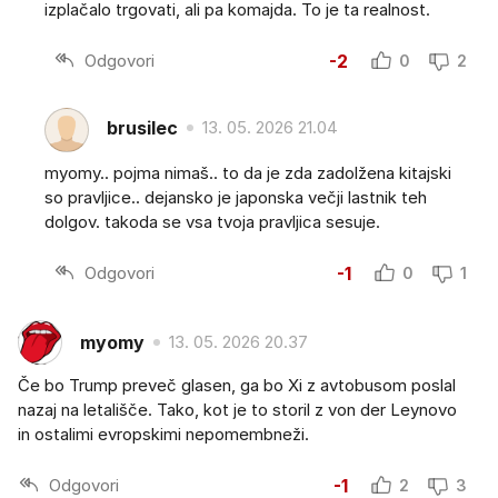
izplačalo trgovati, ali pa komajda. To je ta realnost.
Odgovori
-2
0
2
brusilec
13. 05. 2026 21.04
myomy.. pojma nimaš.. to da je zda zadolžena kitajski
so pravljice.. dejansko je japonska večji lastnik teh
dolgov. takoda se vsa tvoja pravljica sesuje.
Odgovori
-1
0
1
myomy
13. 05. 2026 20.37
Če bo Trump preveč glasen, ga bo Xi z avtobusom poslal
nazaj na letališče. Tako, kot je to storil z von der Leynovo
in ostalimi evropskimi nepomembneži.
Odgovori
-1
2
3