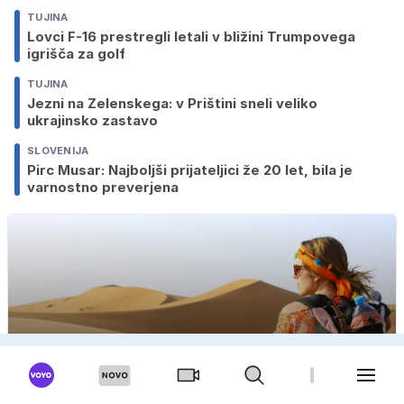
TUJINA
Lovci F-16 prestregli letali v bližini Trumpovega
igrišča za golf
TUJINA
Jezni na Zelenskega: v Prištini sneli veliko
ukrajinsko zastavo
SLOVENIJA
Pirc Musar: Najboljši prijateljici že 20 let, bila je
varnostno preverjena
Sam po svetu? 'Svoboda, spontanost in zgodbe, ki
jih ne zmanjka'