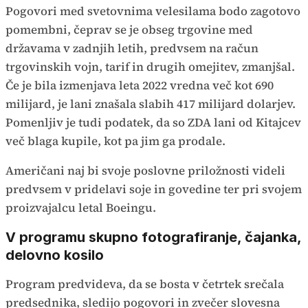
Pogovori med svetovnima velesilama bodo zagotovo
pomembni, čeprav se je obseg trgovine med
državama v zadnjih letih, predvsem na račun
trgovinskih vojn, tarif in drugih omejitev, zmanjšal.
Če je bila izmenjava leta 2022 vredna več kot 690
milijard, je lani znašala slabih 417 milijard dolarjev.
Pomenljiv je tudi podatek, da so ZDA lani od Kitajcev
več blaga kupile, kot pa jim ga prodale.
Američani naj bi svoje poslovne priložnosti videli
predvsem v pridelavi soje in govedine ter pri svojem
proizvajalcu letal Boeingu.
V programu skupno fotografiranje, čajanka,
delovno kosilo
Program predvideva, da se bosta v četrtek srečala
predsednika, sledijo pogovori in zvečer slovesna