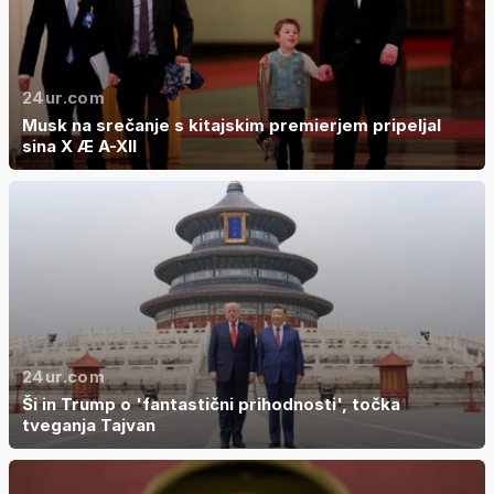
24ur.com
Musk na srečanje s kitajskim premierjem pripeljal
sina X Æ A-XII
24ur.com
Ši in Trump o 'fantastični prihodnosti', točka
tveganja Tajvan