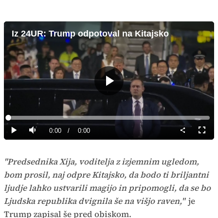
Iz 24UR: Trump odpotoval na Kitajsko
Predvajaj
Loaded
:
0%
Current
0:00
/
Duration
0:00
Predvajaj
Tiho
Celoz
način
Time
"Predsednika Xija, voditelja z izjemnim ugledom,
bom prosil, naj odpre Kitajsko, da bodo ti briljantni
ljudje lahko ustvarili magijo in pripomogli, da se bo
Ljudska republika dvignila še na višjo raven,"
je
Trump zapisal še pred obiskom.