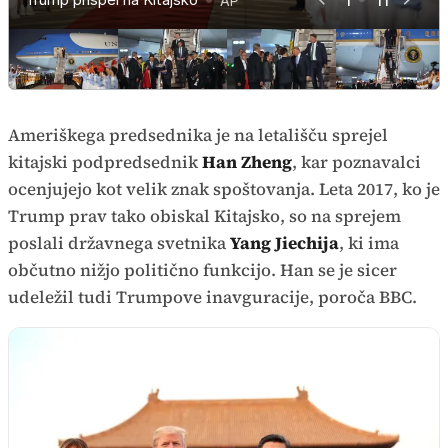
AP
AP
AP
AP
AP
AP
AP
AP
AP
AP
AP
Ameriškega predsednika je na letališču sprejel
kitajski podpredsednik
Han Zheng
, kar poznavalci
ocenjujejo kot velik znak spoštovanja. Leta 2017, ko je
Trump prav tako obiskal Kitajsko, so na sprejem
poslali državnega svetnika
Yang Jiechija
, ki ima
občutno nižjo politično funkcijo. Han se je sicer
udeležil tudi Trumpove inavguracije, poroča BBC.