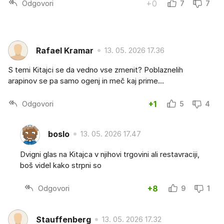
Odgovori
+0
7
7
Rafael Kramar
13. 05. 2026 17.36
S temi Kitajci se da vedno vse zmenit? Poblaznelih
arapinov se pa samo ogenj in meč kaj prime...
Odgovori
+1
5
4
boslo
13. 05. 2026 17.47
Dvigni glas na Kitajca v njihovi trgovini ali restavraciji,
boš videl kako strpni so
Odgovori
+8
9
1
Stauffenberg
13. 05. 2026 17.32