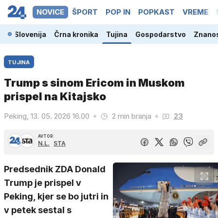
NOVICE
ŠPORT
POP IN
POPKAST
VREME
Slovenija
Črna kronika
Tujina
Gospodarstvo
Znanos
TUJINA
Trump s sinom Ericom in Muskom
prispel na Kitajsko
Peking, 13. 05. 2026 16.00
2 min branja
23
AVTOR:
N.L.
STA
Predsednik ZDA Donald
Trump je prispel v
Peking, kjer se bo jutri in
v petek sestal s