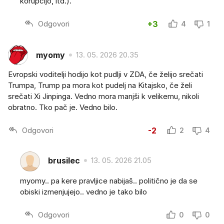
korupcijo, itd.).
Odgovori
+3
4
1
myomy
13. 05. 2026 20.35
Evropski voditelji hodijo kot pudlji v ZDA, če želijo srečati
Trumpa, Trump pa mora kot pudelj na Kitajsko, če želi
srečati Xi Jinpinga. Vedno mora manjši k velikemu, nikoli
obratno. Tko pač je. Vedno bilo.
Odgovori
-2
2
4
brusilec
13. 05. 2026 21.05
myomy.. pa kere pravljice nabijaš.. politično je da se
obiski izmenjujejo.. vedno je tako bilo
Odgovori
0
0