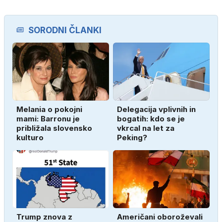
SORODNI ČLANKI
Melania o pokojni
Delegacija vplivnih in
mami: Barronu je
bogatih: kdo se je
približala slovensko
vkrcal na let za
kulturo
Peking?
Trump znova z
Američani oboroževali