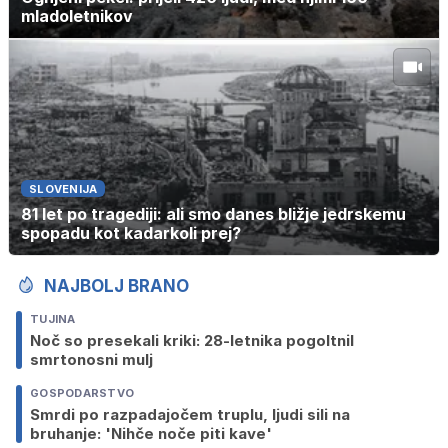
mladoletnikov
SLOVENIJA
81 let po tragediji: ali smo danes bližje jedrskemu
spopadu kot kadarkoli prej?
NAJBOLJ BRANO
TUJINA
Noč so presekali kriki: 28-letnika pogoltnil
smrtonosni mulj
GOSPODARSTVO
Smrdi po razpadajočem truplu, ljudi sili na
bruhanje: 'Nihče noče piti kave'