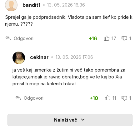
bandit1
13. 05. 2026 16.36
Sprejel ga je podpredsednik. Vladota pa sam šef ko pride k
njemu. ?????
Odgovori
+16
17
1
cekinar
13. 05. 2026 17.06
ja veš kaj ,amerika z žutim ni več tako pomembna za
kitajce,ampak je ravno obratno,bog ve le kaj bo Xia
prosil tumep na kolenih tokrat.
Odgovori
+10
11
1
Naloži več