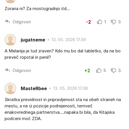
Zorana ni? Za mostogradnjo itd...
Odgovori
-2
1
3
jugatneme
13. 05. 2026 17.09
A Melanija je tud zraven? Kdo mu bo dal tabletko, da ne bo
preveč ropotal in penil?
Odgovori
+2
5
3
MasteRbee
13. 05. 2026 17.08
Skratka previdnost in pripravljenost sta na obeh straneh na
mestu, a ne iz pozicije podrejenosti, temveč
enakovrednega partnerstva....napaka bi bila, da Kitajska
podceni moč ZDA.