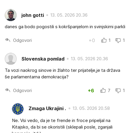
john gotti
13. 05. 2026 20.36
danes ga bodo pogostili s kokršpanjelom in svinjskimi parkli
Odgovori
+0
1
1
Slovenska pomlad
13. 05. 2026 20.36
Ta vozi naokrog sinove in žlahto ter prijatelje,je ta država
še parlamentarna demokracija?
Odgovori
+6
7
1
Zmaga Ukrajini .
13. 05. 2026 20.58
Ne. Vsi vedo, da je te frende in froce pripeljal na
Kitajsko, da bi se okoristili (sklepali posle, zganjali