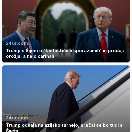
24ur.com
Trump s Šijem o 'fantastičnih sporazumih' in prodaji
orožja, a ne o carinah
24ur.com
Trump odhaja na azijsko turnejo, srečal se bo tudi s
Šijem