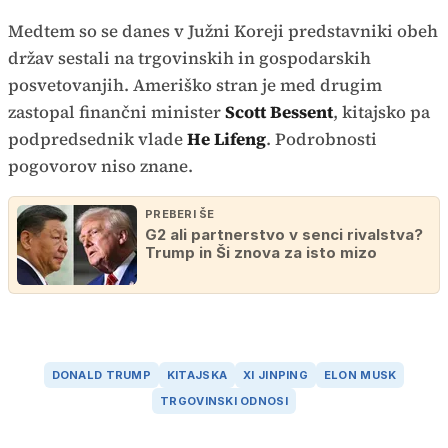
Medtem so se danes v Južni Koreji predstavniki obeh
držav sestali na trgovinskih in gospodarskih
posvetovanjih. Ameriško stran je med drugim
zastopal finančni minister
Scott Bessent
, kitajsko pa
podpredsednik vlade
He Lifeng
. Podrobnosti
pogovorov niso znane.
PREBERI ŠE
G2 ali partnerstvo v senci rivalstva?
Trump in Ši znova za isto mizo
DONALD TRUMP
KITAJSKA
XI JINPING
ELON MUSK
TRGOVINSKI ODNOSI