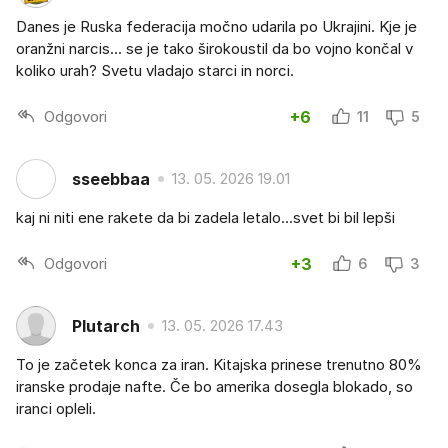
Danes je Ruska federacija močno udarila po Ukrajini. Kje je
oranžni narcis... se je tako širokoustil da bo vojno končal v
koliko urah? Svetu vladajo starci in norci.
Odgovori
+6
11
5
sseebbaa
13. 05. 2026 19.01
kaj ni niti ene rakete da bi zadela letalo...svet bi bil lepši
Odgovori
+3
6
3
Plutarch
13. 05. 2026 17.43
To je začetek konca za iran. Kitajska prinese trenutno 80%
iranske prodaje nafte. Če bo amerika dosegla blokado, so
iranci opleli.