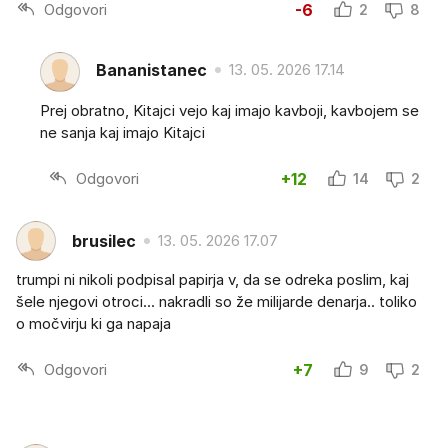
Odgovori
-6
2
8
Bananistanec
13. 05. 2026 17.14
Prej obratno, Kitajci vejo kaj imajo kavboji, kavbojem se
ne sanja kaj imajo Kitajci
Odgovori
+12
14
2
brusilec
13. 05. 2026 17.07
trumpi ni nikoli podpisal papirja v, da se odreka poslim, kaj
šele njegovi otroci... nakradli so že milijarde denarja.. toliko
o močvirju ki ga napaja
Odgovori
+7
9
2