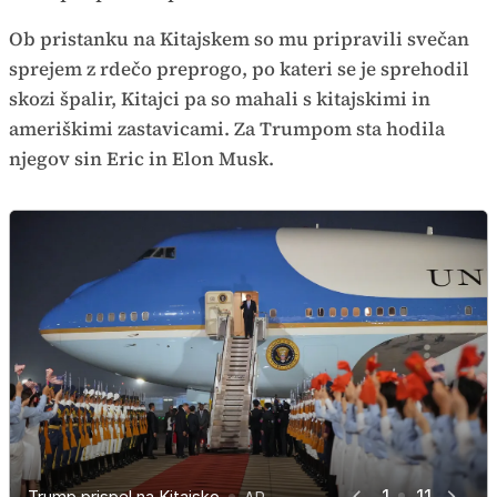
Ob pristanku na Kitajskem so mu pripravili svečan
sprejem z rdečo preprogo, po kateri se je sprehodil
skozi špalir, Kitajci pa so mahali s kitajskimi in
ameriškimi zastavicami. Za Trumpom sta hodila
njegov sin Eric in Elon Musk.
1
11
Trump prispel na Kitajsko
Trump prispel na Kitajsko
Trump prispel na Kitajsko
Trump prispel na Kitajsko
Trump prispel na Kitajsko
Trump prispel na Kitajsko
Trump prispel na Kitajsko
Trump prispel na Kitajsko
Trump prispel na Kitajsko
Trump prispel na Kitajsko
Trump prispel na Kitajsko