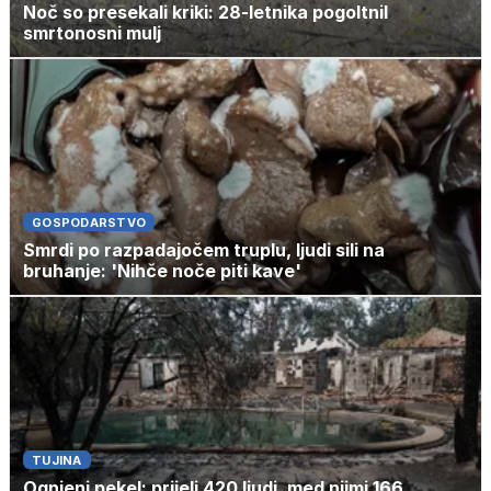
Noč so presekali kriki: 28-letnika pogoltnil
smrtonosni mulj
GOSPODARSTVO
Smrdi po razpadajočem truplu, ljudi sili na
bruhanje: 'Nihče noče piti kave'
TUJINA
Ognjeni pekel: prijeli 420 ljudi, med njimi 166