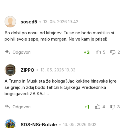
sosed5
13. 05. 2026 19.42
Bo dobil po nosu. od kitajcev. Tu se ne bodo mastili in si
polnili svoje zepe, malo morgen. Ne ve kam je prisel!
Odgovori
+3
5
2
ZIPPO
13. 05. 2026 19.33
A Trump in Musk sta že kolega?Jao kakšne hinavske igre
se grejo,in zdaj bodo fehtali kitajskega Predsednika
bogsigavedi ZA KAJ....
Odgovori
+1
4
3
SDS-NSi-Butale
13. 05. 2026 19.12