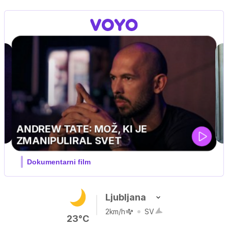
MOJ PRIJATELJ PINGVIN
Film meseca / družinski, pustolovski
Ljubljana
2km/h
SV
23°C