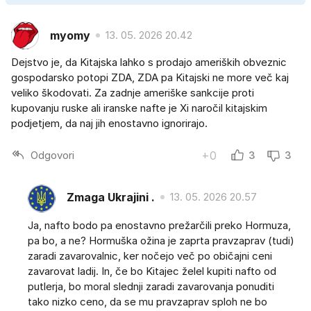
myomy
13. 05. 2026 20.42
Dejstvo je, da Kitajska lahko s prodajo ameriških obveznic
gospodarsko potopi ZDA, ZDA pa Kitajski ne more več kaj
veliko škodovati. Za zadnje ameriške sankcije proti
kupovanju ruske ali iranske nafte je Xi naročil kitajskim
podjetjem, da naj jih enostavno ignorirajo.
Odgovori
+0
3
3
Zmaga Ukrajini .
13. 05. 2026 20.57
Ja, nafto bodo pa enostavno prežarčili preko Hormuza,
pa bo, a ne? Hormuška ožina je zaprta pravzaprav (tudi)
zaradi zavarovalnic, ker nočejo več po običajni ceni
zavarovat ladij. In, če bo Kitajec želel kupiti nafto od
putlerja, bo moral slednji zaradi zavarovanja ponuditi
tako nizko ceno, da se mu pravzaprav sploh ne bo