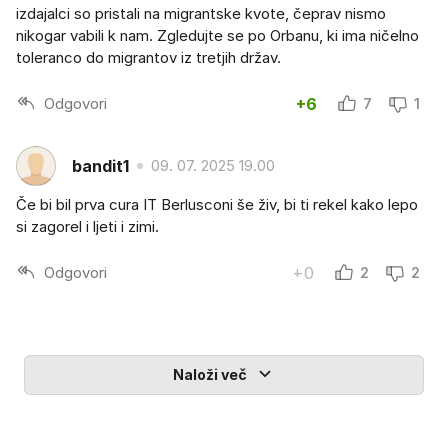
izdajalci so pristali na migrantske kvote, čeprav nismo
nikogar vabili k nam. Zgledujte se po Orbanu, ki ima ničelno
toleranco do migrantov iz tretjih držav.
Odgovori
+6
7
1
bandit1
09. 07. 2025 19.00
Če bi bil prva cura IT Berlusconi še živ, bi ti rekel kako lepo
si zagorel i ljeti i zimi.
Odgovori
+0
2
2
Naloži več