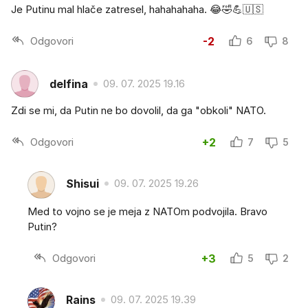
Je Putinu mal hlače zatresel, hahahahaha. 😂🤣💪🇺🇸
Odgovori
-2
6
8
delfina
09. 07. 2025 19.16
Zdi se mi, da Putin ne bo dovolil, da ga "obkoli" NATO.
Odgovori
+2
7
5
Shisui
09. 07. 2025 19.26
Med to vojno se je meja z NATOm podvojila. Bravo
Putin?
Odgovori
+3
5
2
Rains
09. 07. 2025 19.39