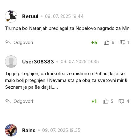
Betuul
09. 07. 2025 19.44
Trumpa bo Natanjah predlagal za Nobelovo nagrado za Mir
Odgovori
+5
6
1
User308383
09. 07. 2025 19.35
Tip je prtegnjen, pa karkoli si že mislimo o Putinu, ki je še
malo bolj prtegnjen ! Nevarna sta pa oba za svetovni mir !!
Seznam je pa še daljši.....
Odgovori
+1
5
4
Rains
09. 07. 2025 19.35