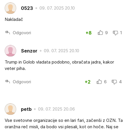
0523
09. 07. 2025 20.10
Nakladač
Odgovori
+8
9
1
Senzor
09. 07. 2025 20.10
Trump in Golob vladata podobno, obračata jadra, kakor
veter piha.
Odgovori
+2
6
4
petb
09. 07. 2025 20.06
Vse svetovne organizacije so en lari fari, začenši z OZN. Ta
oranžna reč misli, da bodo vsi plesali, kot on hoče. Naj se