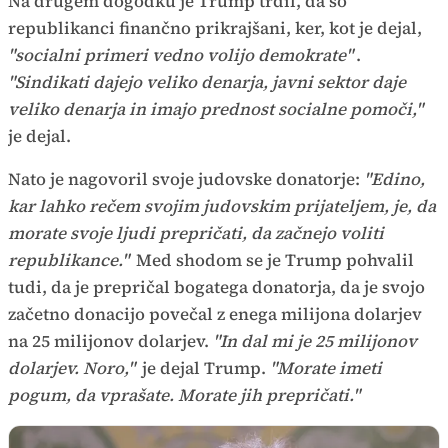
Na drugem dogodku je Trump trdil, da so
republikanci finančno prikrajšani, ker, kot je dejal,
"socialni primeri vedno volijo demokrate"
.
"Sindikati dajejo veliko denarja, javni sektor daje
veliko denarja in imajo prednost socialne pomoči,"
je dejal.
Nato je nagovoril svoje judovske donatorje:
"Edino,
kar lahko rečem svojim judovskim prijateljem, je, da
morate svoje ljudi prepričati, da začnejo voliti
republikance."
Med shodom se je Trump pohvalil
tudi, da je prepričal bogatega donatorja, da je svojo
začetno donacijo povečal z enega milijona dolarjev
na 25 milijonov dolarjev.
"In dal mi je 25 milijonov
dolarjev. Noro,"
je dejal Trump.
"Morate imeti
pogum, da vprašate. Morate jih prepričati."