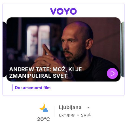
MOJ PRIJATELJ PINGVIN
Film meseca / družinski, pustolovski
Ljubljana
6km/h
SV
20°C