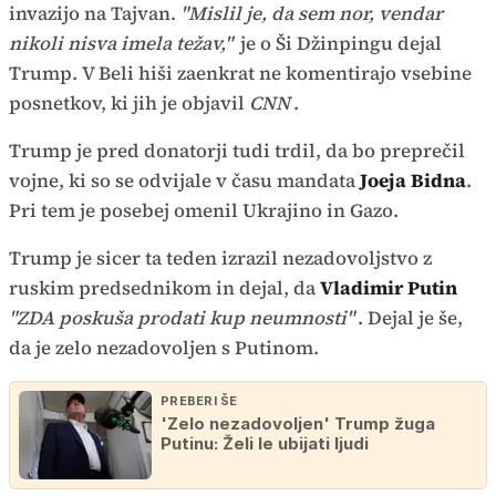
invazijo na Tajvan.
"Mislil je, da sem nor, vendar
nikoli nisva imela težav,"
je o Ši Džinpingu dejal
Trump. V Beli hiši zaenkrat ne komentirajo vsebine
posnetkov, ki jih je objavil
CNN
.
Trump je pred donatorji tudi trdil, da bo preprečil
vojne, ki so se odvijale v času mandata
Joeja Bidna
.
Pri tem je posebej omenil Ukrajino in Gazo.
Trump je sicer ta teden izrazil nezadovoljstvo z
ruskim predsednikom in dejal, da
Vladimir Putin
"ZDA poskuša prodati kup neumnosti"
. Dejal je še,
da je zelo nezadovoljen s Putinom.
PREBERI ŠE
'Zelo nezadovoljen' Trump žuga
Putinu: Želi le ubijati ljudi