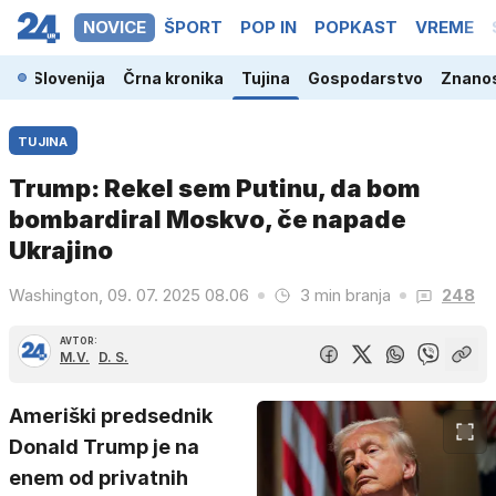
NOVICE
ŠPORT
POP IN
POPKAST
VREME
Slovenija
Črna kronika
Tujina
Gospodarstvo
Znanos
TUJINA
Trump: Rekel sem Putinu, da bom
bombardiral Moskvo, če napade
Ukrajino
Washington, 09. 07. 2025 08.06
3 min branja
248
AVTOR:
M.V.
D. S.
Ameriški predsednik
Donald Trump je na
enem od privatnih