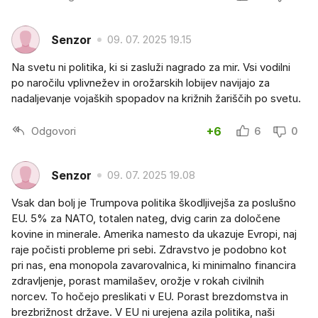
Senzor
09. 07. 2025 19.15
Na svetu ni politika, ki si zasluži nagrado za mir. Vsi vodilni
po naročilu vplivnežev in orožarskih lobijev navijajo za
nadaljevanje vojaških spopadov na križnih žariščih po svetu.
Odgovori
+6
6
0
Senzor
09. 07. 2025 19.08
Vsak dan bolj je Trumpova politika škodljivejša za poslušno
EU. 5% za NATO, totalen nateg, dvig carin za določene
kovine in minerale. Amerika namesto da ukazuje Evropi, naj
raje počisti probleme pri sebi. Zdravstvo je podobno kot
pri nas, ena monopola zavarovalnica, ki minimalno financira
zdravljenje, porast mamilašev, orožje v rokah civilnih
norcev. To hočejo preslikati v EU. Porast brezdomstva in
brezbrižnost države. V EU ni urejena azila politika, naši