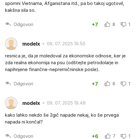
spomni Vietnama, Afganistana itd., pa bo takoj ugotovil,
kakšna sila so.
Odgovori
+7
8
1
modelx
09. 07. 2025 19.50
resnica je, da je moledoval za ekonomske odnose, ker je
zda realna ekonomija na psu (odštejte petrodolarje in
napihnjene finančne-nepremičninske posle).
Odgovori
+7
8
1
modelx
09. 07. 2025 19.48
kako lahko nekdo še 2gič napade nekaj, ko še prvega
napada ni končal?
Odgovori
+6
7
1