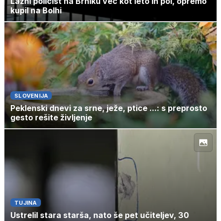
Lažni policist na Brniku več kot leto in pol, opremo
kupil na Bolhi
SLOVENIJA
Peklenski dnevi za srne, ježe, ptice ...: s preprosto
gesto rešite življenje
TUJINA
Ustrelil stara starša, nato še pet učiteljev, 30