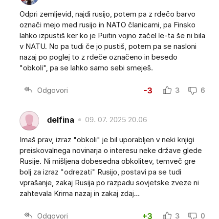
Odpri zemljevid, najdi rusijo, potem pa z rdečo barvo
označi mejo med rusijo in NATO članicami, pa Finsko
lahko izpustiš ker ko je Puitin vojno začel le-ta še ni bila
v NATU. No pa tudi če jo pustiš, potem pa se nasloni
nazaj po poglej to z rdeče označeno in besedo
"obkoli", pa se lahko samo sebi smeješ.
Odgovori
-3
3
6
delfina
09. 07. 2025 20.06
Imaš prav, izraz "obkoli" je bil uporabljen v neki knjigi
preiskovalnega novinarja o interesu neke države glede
Rusije. Ni mišljena dobesedna obkolitev, temveč gre
bolj za izraz "odrezati" Rusijo, postavi pa se tudi
vprašanje, zakaj Rusija po razpadu sovjetske zveze ni
zahtevala Krima nazaj in zakaj zdaj...
Odgovori
+3
3
0