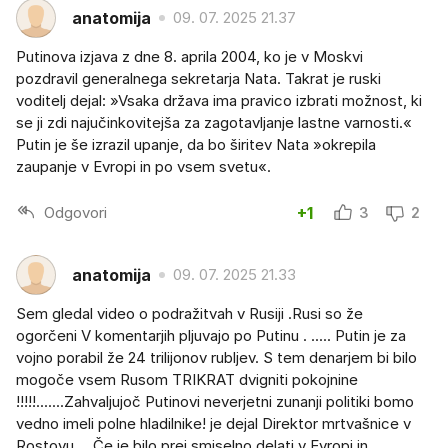
anatomija
09. 07. 2025 21.37
Putinova izjava z dne 8. aprila 2004, ko je v Moskvi
pozdravil generalnega sekretarja Nata. Takrat je ruski
voditelj dejal: »Vsaka država ima pravico izbrati možnost, ki
se ji zdi najučinkovitejša za zagotavljanje lastne varnosti.«
Putin je še izrazil upanje, da bo širitev Nata »okrepila
zaupanje v Evropi in po vsem svetu«.
Odgovori
+1
3
2
anatomija
09. 07. 2025 21.33
Sem gledal video o podražitvah v Rusiji .Rusi so že
ogorčeni V komentarjih pljuvajo po Putinu . ..... Putin je za
vojno porabil že 24 trilijonov rubljev. S tem denarjem bi bilo
mogoče vsem Rusom TRIKRAT dvigniti pokojnine
!!!!!.......Zahvaljujoč Putinovi neverjetni zunanji politiki bomo
vedno imeli polne hladilnike! je dejal Direktor mrtvašnice v
Rostovu ....Če je bilo prej smiselno delati v Evropi in