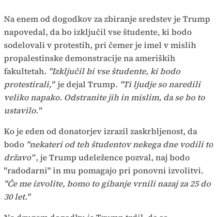
Na enem od dogodkov za zbiranje sredstev je Trump
napovedal, da bo izključil vse študente, ki bodo
sodelovali v protestih, pri čemer je imel v mislih
propalestinske demonstracije na ameriških
fakultetah.
"Izključil bi vse študente, ki bodo
protestirali,"
je dejal Trump.
"Ti ljudje so naredili
veliko napako. Odstranite jih in mislim, da se bo to
ustavilo."
Ko je eden od donatorjev izrazil zaskrbljenost, da
bodo
"nekateri od teh študentov nekega dne vodili to
državo"
, je Trump udeležence pozval, naj bodo
"radodarni" in mu pomagajo pri ponovni izvolitvi.
"Če me izvolite, bomo to gibanje vrnili nazaj za 25 do
30 let."