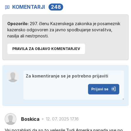
KOMENTARJI
248
Opozorilo:
297. členu Kazenskega zakonika je posameznik
kazensko odgovoren za javno spodbujanje sovraštva,
nasilja ali nestrpnosti.
PRAVILA ZA OBJAVO KOMENTARJEV
Prijavi se
Boskica
12. 07. 2025 17.16
Vsi pozabljati da so to velesile.Tudi Amerika napada vse po