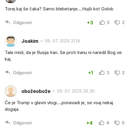
Torej kaj še čaka? Samo blebetanje....Hujši kot Golob
Odgovori
+3
5
2
Joakim
09. 07. 2025 21.14
Tale misli, da je Rusija Iran. Se proti Iranu ni naredil Bog ve
kaj.
Odgovori
+1
3
2
obožeobože
09. 07. 2025 20.30
Če je Trump v glavni vlogi....ponavadi je, se vsaj nekaj
dogaja.
Odgovori
+4
4
0