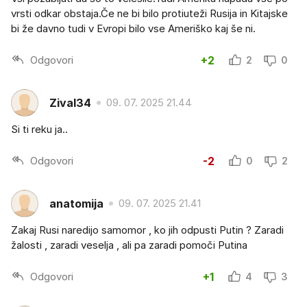
vrsti odkar obstaja.Če ne bi bilo protiuteži Rusija in Kitajske
bi že davno tudi v Evropi bilo vse Ameriško kaj še ni.
Odgovori
+2
2
0
Zival34
09. 07. 2025 21.44
Si ti reku ja..
Odgovori
-2
0
2
anatomija
09. 07. 2025 21.41
Zakaj Rusi naredijo samomor , ko jih odpusti Putin ? Zaradi
žalosti , zaradi veselja , ali pa zaradi pomoči Putina
Odgovori
+1
4
3