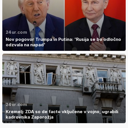
24ur.com
Nov pogovor Trumpa in Putina: 'Rusija se bo odločno
odzvala na napad'
24ur.com
Kremelj: ZDA so de facto vključene v vojno, ugrabili
kadrovnika Zaporožja