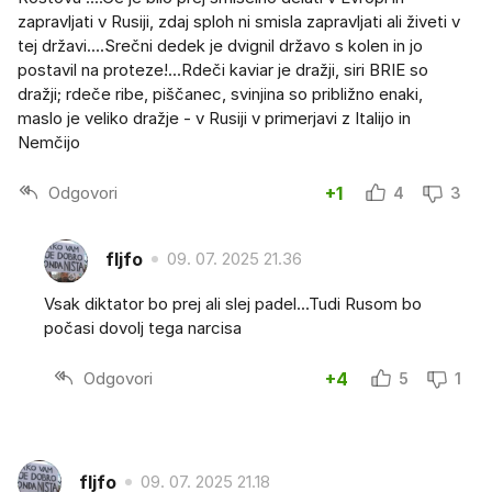
zapravljati v Rusiji, zdaj sploh ni smisla zapravljati ali živeti v
tej državi....Srečni dedek je dvignil državo s kolen in jo
postavil na proteze!...Rdeči kaviar je dražji, siri BRIE so
dražji; rdeče ribe, piščanec, svinjina so približno enaki,
maslo je veliko dražje - v Rusiji v primerjavi z Italijo in
Nemčijo
Odgovori
+1
4
3
fljfo
09. 07. 2025 21.36
Vsak diktator bo prej ali slej padel...Tudi Rusom bo
počasi dovolj tega narcisa
Odgovori
+4
5
1
fljfo
09. 07. 2025 21.18