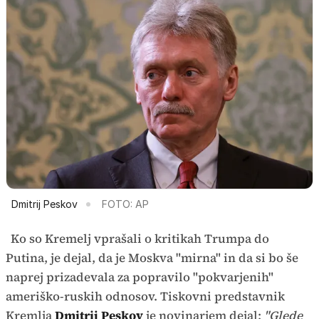
Dmitrij Peskov
FOTO: AP
Ko so Kremelj vprašali o kritikah Trumpa do
Putina, je dejal, da je Moskva "mirna" in da si bo še
naprej prizadevala za popravilo "pokvarjenih"
ameriško-ruskih odnosov. Tiskovni predstavnik
Kremlja
Dmitrij Peskov
je novinarjem dejal:
"Glede