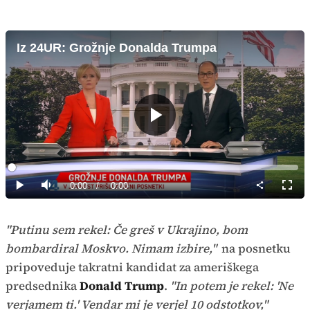
Iz 24UR: Grožnje Donalda Trumpa
Predvajaj
Loaded
:
0%
Current
0:00
/
Duration
0:00
Predvajaj
Tiho
Celoz
način
Time
"Putinu sem rekel: Če greš v Ukrajino, bom
bombardiral Moskvo. Nimam izbire,"
na posnetku
pripoveduje takratni kandidat za ameriškega
predsednika
Donald Trump
.
"In potem je rekel: 'Ne
verjamem ti.' Vendar mi je verjel 10 odstotkov,"