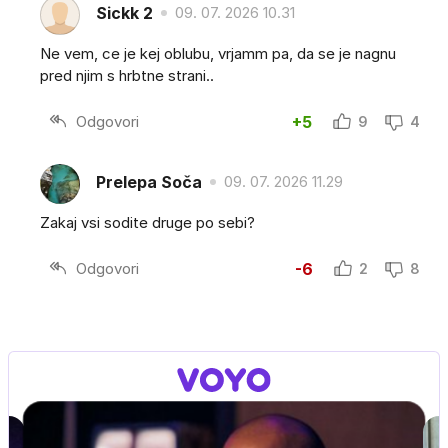
Sickk 2
09. 07. 2026 10.31
Ne vem, ce je kej oblubu, vrjamm pa, da se je nagnu
pred njim s hrbtne strani..
Odgovori
+5
9
4
Prelepa Soča
09. 07. 2026 11.29
Zakaj vsi sodite druge po sebi?
Odgovori
-6
2
8