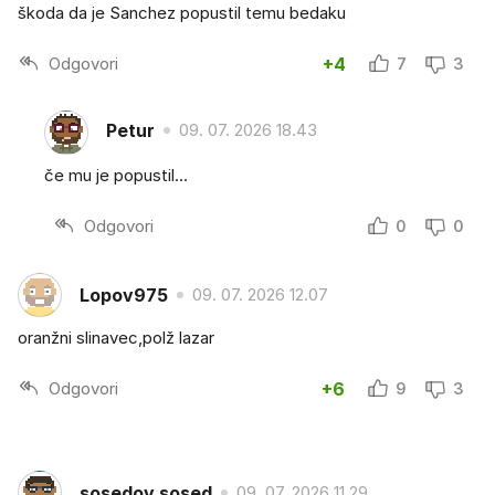
škoda da je Sanchez popustil temu bedaku
Odgovori
+4
7
3
Petur
09. 07. 2026 18.43
če mu je popustil...
Odgovori
0
0
Lopov975
09. 07. 2026 12.07
oranžni slinavec,polž lazar
Odgovori
+6
9
3
sosedov sosed
09. 07. 2026 11.29