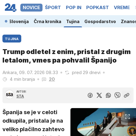
NOVICE
ŠPORT
POP IN
POPKAST
VREME
Slovenija
Črna kronika
Tujina
Gospodarstvo
Znanos
TUJINA
Trump odletel z enim, pristal z drugim
letalom, vmes pa pohvalil Španijo
Ankara, 09. 07. 2026 08.33
pred 29 dnevi
4 min branja
20
AVTOR:
STA
Španija se je v celoti
odkupila, pristala je na
veliko plačilno zahtevo