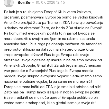
BoriSe
10. 07. 2026 12.45
Pa kak je s to zblojemo Evropo! Kljub vsem žalitvam,
grožnjam, posmehovanji Evropi pa bomo se vedno kupovali
Ameriško orožje! Zato pa Trumo in ZDA forsirajo povečanje
izdatkov za obrambo! Zato, da bodo ZDA sluzile na Evropi!
Pa komu med evropskimi politiki to ni jasno! Evropa se
mora oboroziti s svojim orožjem in ne rabimo zastarelo
amerisko šaro! Plus tega pa obstaja možnost da Američani
preprosto izklopijo na daljavo marsikatero orožje ki ga
imajo evropske države! Plus tega Evropa rabi svoje
strežnike, svoje digitalne aplikacije in ne da smo odvisni od
Ameriskih ..Google, Gmail itdl! Zaradi tega imajo,Amerićani
vse podatke o Evropejcih! Plus tega bi Evropa morala
narediti svojo skupno evropsko vojsko! Sedaj imamo samo
nacionalne butične vojske, ki pa same ne morejo nič!
Evropa se mora ločiti od ZDA in je sme biti odvisna od njih!
Zato nas pa Trumpl lahko izsiljuje in noben evropski politik
(razen redkih!) se mu noče upreti! Evropski politiki so bili
vedno samo strahopetci, ki so gledali samo ja svojo rit!