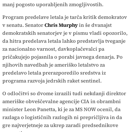
manj pogosto uporabljenih zmogljivostih.
Program predelave letala je tarča kritik demokratov
v senatu. Senator
Chris Murphy
in še dvanajst
demokratskih senatorjev je v pismu vladi opozorilo,
da hitra predelava letala lahko predstavlja tveganje
za nacionalno varnost, davkoplačevalci pa
pričakujejo pojasnila o porabi javnega denarja. Po
njihovih navedbah je ameriško letalstvo za
predelavo letala prerazporedilo sredstva iz
programa razvoja jedrskih raket sentinel.
O odločitvi so dvome izrazili tudi nekdanji direktor
ameriške obveščevalne agencije CIA in obrambni
minister Leon Panetta, ki je za MS NOW ocenil, da
razlaga o logističnih razlogih ni prepričljiva in da
gre najverjetneje za ukrep zaradi predsednikove