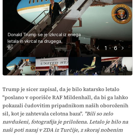
Donald Trump se je izkrcal iz enega
Donald Trump se je izkrcal iz enega
Donald Trump se je izkrcal iz enega
Donald Trump se je izkrcal iz enega
Donald Trump se je izkrcal iz enega
Donald Trump se je izkrcal iz enega
letala in vkrcal na drugega.
letala in vkrcal na drugega.
letala in vkrcal na drugega.
letala in vkrcal na drugega.
letala in vkrcal na drugega.
letala in vkrcal na drugega.
1
6
AP
AP
AP
AP
AP
AP
Trump je sicer zapisal, da je bilo katarsko letalo
"poslano v oporišče RAF Mildenhall, da bi ga lahko
pokazali čudovitim pripadnikom naših oboroženih
sil, kot je zahtevala celotna baza".
"Bili so zelo
navdušeni, fotografija je priložena. Letalo je bilo na
naši poti nazaj v ZDA iz Turčije, z skoraj nobenim