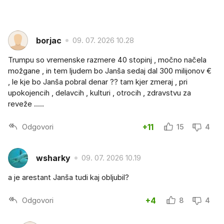
borjac
09. 07. 2026 10.28
Trumpu so vremenske razmere 40 stopinj , močno načela
možgane , in tem ljudem bo Janša sedaj dal 300 milijonov €
, le kje bo Janša pobral denar ?? tam kjer zmeraj , pri
upokojencih , delavcih , kulturi , otrocih , zdravstvu za
reveže .....
Odgovori
+11
15
4
wsharky
09. 07. 2026 10.19
a je arestant Janša tudi kaj obljubil?
Odgovori
+4
8
4