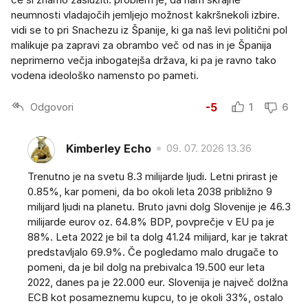
neumnosti vladajočih jemljejo možnost kakršnekoli izbire.
vidi se to pri Snachezu iz Španije, ki ga naš levi politični pol
malikuje pa zapravi za obrambo več od nas in je Španija
neprimerno večja inbogatejša država, ki pa je ravno tako
vodena ideološko namensto po pameti.
Odgovori
-5
1
6
Kimberley Echo
09. 07. 2026 13.36
Trenutno je na svetu 8.3 milijarde ljudi. Letni prirast je
0.85%, kar pomeni, da bo okoli leta 2038 približno 9
milijard ljudi na planetu. Bruto javni dolg Slovenije je 46.3
milijarde eurov oz. 64.8% BDP, povprečje v EU pa je
88%. Leta 2022 je bil ta dolg 41.24 milijard, kar je takrat
predstavljalo 69.9%. Če pogledamo malo drugače to
pomeni, da je bil dolg na prebivalca 19.500 eur leta
2022, danes pa je 22.000 eur. Slovenija je največ dolžna
ECB kot posameznemu kupcu, to je okoli 33%, ostalo