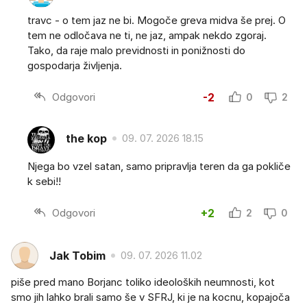
travc - o tem jaz ne bi. Mogoče greva midva še prej. O
tem ne odločava ne ti, ne jaz, ampak nekdo zgoraj.
Tako, da raje malo previdnosti in ponižnosti do
gospodarja življenja.
Odgovori
-2
0
2
the kop
09. 07. 2026 18.15
Njega bo vzel satan, samo pripravlja teren da ga pokliče
k sebi!!
Odgovori
+2
2
0
Jak Tobim
09. 07. 2026 11.02
piše pred mano Borjanc toliko ideoloških neumnosti, kot
smo jih lahko brali samo še v SFRJ, ki je na kocnu, kopajoča