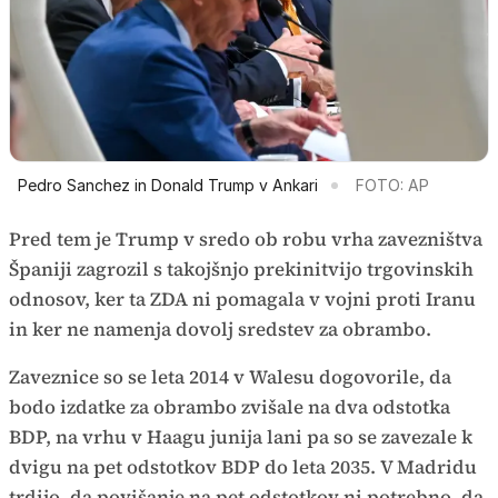
Pedro Sanchez in Donald Trump v Ankari
FOTO: AP
Pred tem je Trump v sredo ob robu vrha zavezništva
Španiji zagrozil s takojšnjo prekinitvijo trgovinskih
odnosov, ker ta ZDA ni pomagala v vojni proti Iranu
in ker ne namenja dovolj sredstev za obrambo.
Zaveznice so se leta 2014 v Walesu dogovorile, da
bodo izdatke za obrambo zvišale na dva odstotka
BDP, na vrhu v Haagu junija lani pa so se zavezale k
dvigu na pet odstotkov BDP do leta 2035. V Madridu
trdijo, da povišanje na pet odstotkov ni potrebno, da