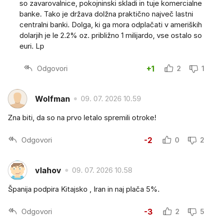
so zavarovalnice, pokojninski skladi in tuje komercialne
banke. Tako je država dolžna praktično največ lastni
centralni banki. Dolga, ki ga mora odplačati v ameriških
dolarjih je le 2.2% oz. približno 1 milijardo, vse ostalo so
euri. Lp
Odgovori
+1
2
1
Wolfman
09. 07. 2026 10.59
Zna biti, da so na prvo letalo spremili otroke!
Odgovori
-2
0
2
vlahov
09. 07. 2026 10.58
Španija podpira Kitajsko , Iran in naj plača 5%.
Odgovori
-3
2
5