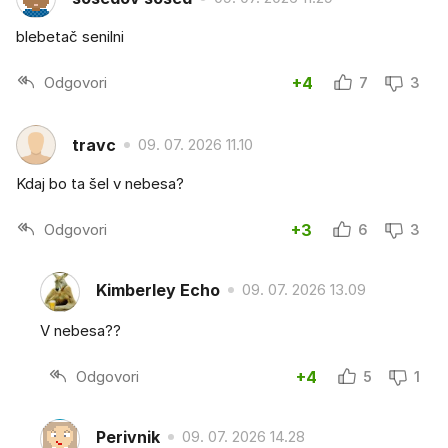
blebetač senilni
Odgovori
+4
7
3
travc
09. 07. 2026 11.10
Kdaj bo ta šel v nebesa?
Odgovori
+3
6
3
Kimberley Echo
09. 07. 2026 13.09
V nebesa??
Odgovori
+4
5
1
Perivnik
09. 07. 2026 14.28