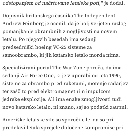
odstopanjem od načrtovane letalske poti,"
je dodal.
Dopisnik britanskega časnika The Independent
Andrew Feinberg je ocenil, da je bolj verjeten razlog
pomanjkanje obrambnih zmogljivosti na novem
letalu. Po njegovih besedah ima sedanji
predsedniški boeing VC-25 sisteme za
samoobrambo, ki jih katarsko letalo morda nima.
Specializirani portal The War Zone poroča, da ima
sedanji Air Force One, ki je v uporabi od leta 1990,
sisteme za obrambo pred raketami, motenje radarjev
ter zaščito pred elektromagnetnim impulzom
jedrske eksplozije. Ali ima enake zmogljivosti tudi
novo katarsko letalo, ni znano, saj so podatki zaupni.
Ameriške letalske sile so sporočile le, da so pri
predelavi letala sprejele določene kompromise pri