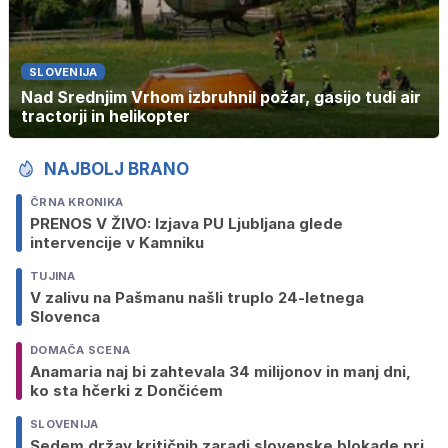
SLOVENIJA
Nad Srednjim Vrhom izbruhnil požar, gasijo tudi air
tractorji in helikopter
NAJBOLJ BRANO
ČRNA KRONIKA
PRENOS V ŽIVO: Izjava PU Ljubljana glede
intervencije v Kamniku
TUJINA
V zalivu na Pašmanu našli truplo 24-letnega
Slovenca
DOMAČA SCENA
Anamaria naj bi zahtevala 34 milijonov in manj dni,
ko sta hčerki z Dončićem
SLOVENIJA
Sedem držav kritičnih zaradi slovenske blokade pri