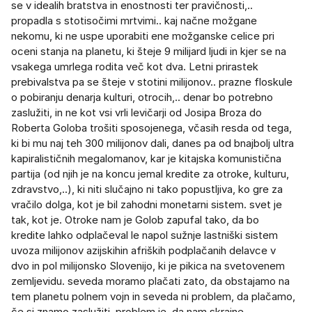
se v idealih bratstva in enostnosti ter pravičnosti,..
propadla s stotisočimi mrtvimi.. kaj načne možgane
nekomu, ki ne uspe uporabiti ene možganske celice pri
oceni stanja na planetu, ki šteje 9 milijard ljudi in kjer se na
vsakega umrlega rodita več kot dva. Letni prirastek
prebivalstva pa se šteje v stotini milijonov.. prazne floskule
o pobiranju denarja kulturi, otrocih,.. denar bo potrebno
zaslužiti, in ne kot vsi vrli levičarji od Josipa Broza do
Roberta Goloba trošiti sposojenega, včasih resda od tega,
ki bi mu naj teh 300 milijonov dali, danes pa od bnajbolj ultra
kapiralističnih megalomanov, kar je kitajska komunistična
partija (od njih je na koncu jemal kredite za otroke, kulturu,
zdravstvo,..), ki niti slučajno ni tako popustljiva, ko gre za
vračilo dolga, kot je bil zahodni monetarni sistem. svet je
tak, kot je. Otroke nam je Golob zapufal tako, da bo
kredite lahko odplačeval le napol sužnje lastniški sistem
uvoza milijonov azijskihin afriških podplačanih delavce v
dvo in pol milijonsko Slovenijo, ki je pikica na svetovenem
zemljevidu. seveda moramo plačati zato, da obstajamo na
tem planetu polnem vojn in seveda ni problem, da plačamo,
če si znamo zaslužiti. problem je, da nam skrajne