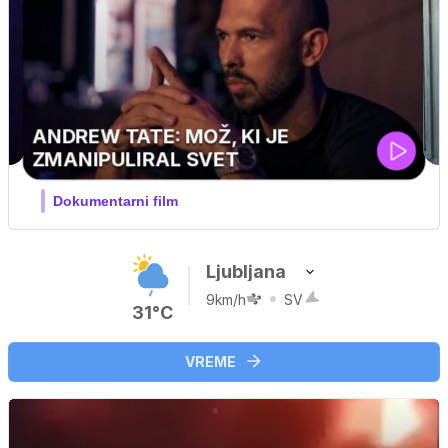
MOJ PRIJATELJ PINGVIN
Film meseca / družinski, pustolovski
Ljubljana
9km/h
SV
31°C
VREME