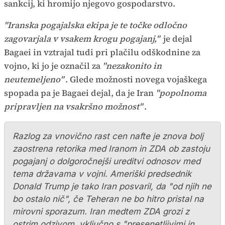
sankcij, ki hromijo njegovo gospodarstvo.
"Iranska pogajalska ekipa je te točke odločno
zagovarjala v vsakem krogu pogajanj,"
je dejal
Bagaei in vztrajal tudi pri plačilu odškodnine za
vojno, ki jo je označil za
"nezakonito in
neutemeljeno"
. Glede možnosti novega vojaškega
spopada pa je Bagaei dejal, da je Iran
"popolnoma
pripravljen na vsakršno možnost"
.
Razlog za vnovično rast cen nafte je znova bolj
zaostrena retorika med Iranom in ZDA ob zastoju
pogajanj o dolgoročnejši ureditvi odnosov med
tema državama v vojni. Ameriški predsednik
Donald Trump je tako Iran posvaril, da "od njih ne
bo ostalo nič", če Teheran ne bo hitro pristal na
mirovni sporazum. Iran medtem ZDA grozi z
ostrim odzivom, vključno s "presenetljivimi in