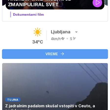
Ljubljana
4km/h
S
34°C
VREME
TUJINA
Z jadralnim padalom skušal vstopiti v Ceuto, a