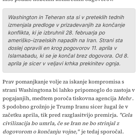
Washington in Teheran sta si v preteklih tednih
izmenjala predloge v prizadevanjih za končanje
konflikta, ki je izbruhnil 28. februarja po
ameriško-izraelskih napadih na Iran. Strani sta
doslej opravili en krog pogovorov 11. aprila v
Islamabadu, ki se je končal brez dogovora. Od 8.
aprila je sicer v veljavi krhka prekinitev ognja.
Prav pomanjkanje volje za iskanje kompromisa s
strani Washingtona bi lahko pripomoglo do zastoja v
pogajanjih, medtem poroča tiskovna agencija
Mehr
.
S podobno grožnjo je Trump Iranu sicer žugal že v
začetku aprila, tik pred razglasitvijo premirja.
"Cela
civilizacija bo umrla, če se Iran ne bo strinjal z
dogovorom o končanju vojne,"
je tedaj sporočal.