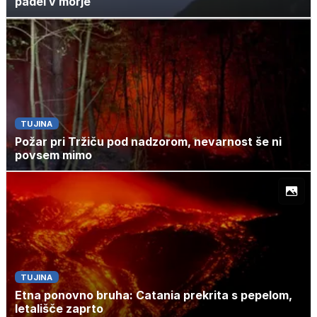
padel v morje
TUJINA
Požar pri Tržiču pod nadzorom, nevarnost še ni
povsem mimo
TUJINA
Etna ponovno bruha: Catania prekrita s pepelom,
letališče zaprto