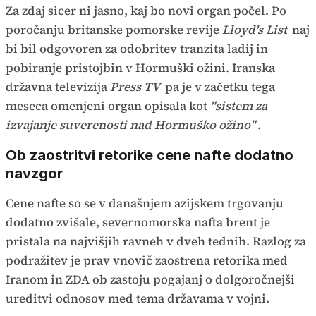
Za zdaj sicer ni jasno, kaj bo novi organ počel. Po
poročanju britanske pomorske revije
Lloyd's List
naj
bi bil odgovoren za odobritev tranzita ladij in
pobiranje pristojbin v Hormuški ožini. Iranska
državna televizija
Press TV
pa je v začetku tega
meseca omenjeni organ opisala kot
"sistem za
izvajanje suverenosti nad Hormuško ožino"
.
Ob zaostritvi retorike cene nafte dodatno
navzgor
Cene nafte so se v današnjem azijskem trgovanju
dodatno zvišale, severnomorska nafta brent je
pristala na najvišjih ravneh v dveh tednih. Razlog za
podražitev je prav vnovič zaostrena retorika med
Iranom in ZDA ob zastoju pogajanj o dolgoročnejši
ureditvi odnosov med tema državama v vojni.