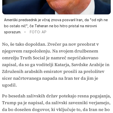
Ameriški predsednik je včraj znova posvaril Iran, da "od njih ne
bo ostalo nič", če Teheran ne bo hitro pristal na mirovni
sporazum.
FOTO: AP
No, še tako dopoldan. Zvečer pa nov preobrat v
njegovem razpoloženju. Na svojem družbenem
omrežju Truth Social je namreč nepričakovano
zapisal, da so ga voditelji Katarja, Savdske Arabije in
Združenih arabskih emiratov prosili za preložitev
sicer načrtovanega napada na Iran ter da jim je
ugodil.
Po besedah zalivskih držav potekajo resna pogajanja,
Trump pa je napisal, da zalivski zavezniki verjamejo,
da bo dosežen dogovor, ki vključuje to, da Iran ne bo