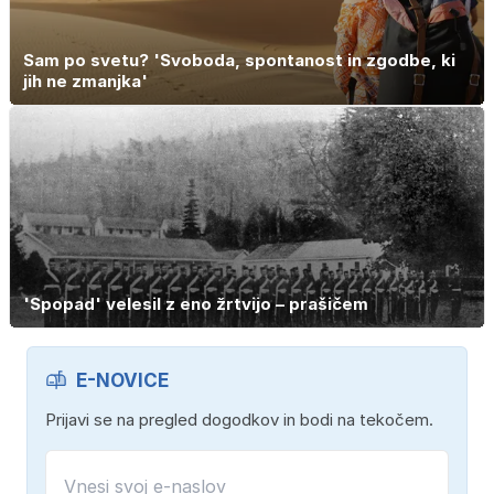
Sam po svetu? 'Svoboda, spontanost in zgodbe, ki
jih ne zmanjka'
'Spopad' velesil z eno žrtvijo – prašičem
E-NOVICE
Prijavi se na pregled dogodkov in bodi na tekočem.