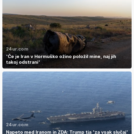
24ur.com
'Če je Iran v Hormuško ožino položil mine, naj jih
takoj odstrani'
24ur.com
Napeto med Iranom in ZDA: Trump tja 'za vsak slučaj'