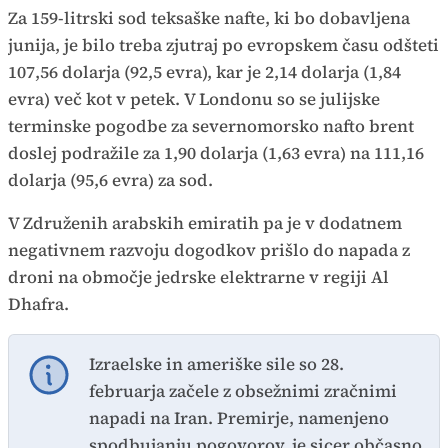
Za 159-litrski sod teksaške nafte, ki bo dobavljena
junija, je bilo treba zjutraj po evropskem času odšteti
107,56 dolarja (92,5 evra), kar je 2,14 dolarja (1,84
evra) več kot v petek. V Londonu so se julijske
terminske pogodbe za severnomorsko nafto brent
doslej podražile za 1,90 dolarja (1,63 evra) na 111,16
dolarja (95,6 evra) za sod.
V Združenih arabskih emiratih pa je v dodatnem
negativnem razvoju dogodkov prišlo do napada z
droni na območje jedrske elektrarne v regiji Al
Dhafra.
Izraelske in ameriške sile so 28.
februarja začele z obsežnimi zračnimi
napadi na Iran. Premirje, namenjeno
spodbujanju pogovorov, je sicer občasno