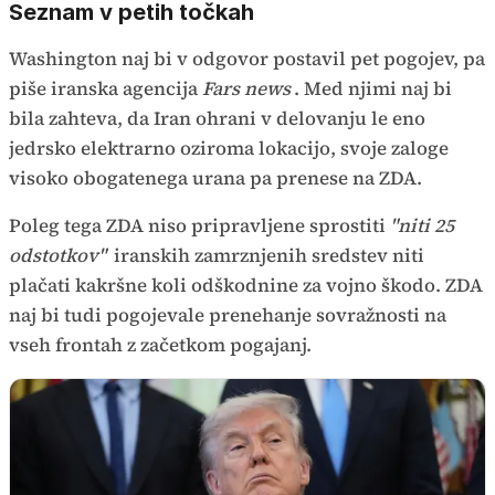
Seznam v petih točkah
Washington naj bi v odgovor postavil pet pogojev, pa
piše iranska agencija
Fars news
. Med njimi naj bi
bila zahteva, da Iran ohrani v delovanju le eno
jedrsko elektrarno oziroma lokacijo, svoje zaloge
visoko obogatenega urana pa prenese na ZDA.
Poleg tega ZDA niso pripravljene sprostiti
"niti 25
odstotkov"
iranskih zamrznjenih sredstev niti
plačati kakršne koli odškodnine za vojno škodo. ZDA
naj bi tudi pogojevale prenehanje sovražnosti na
vseh frontah z začetkom pogajanj.