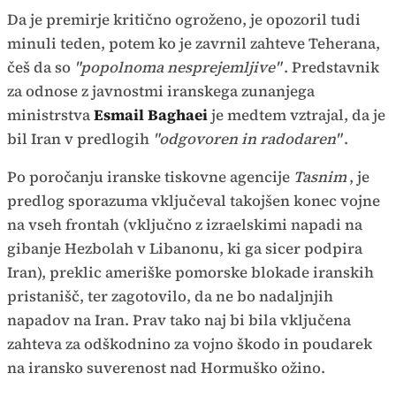
Da je premirje kritično ogroženo, je opozoril tudi
minuli teden, potem ko je zavrnil zahteve Teherana,
češ da so
"popolnoma nesprejemljive"
. Predstavnik
za odnose z javnostmi iranskega zunanjega
ministrstva
Esmail Baghaei
je medtem vztrajal, da je
bil Iran v predlogih
"odgovoren in radodaren"
.
Po poročanju iranske tiskovne agencije
Tasnim
, je
predlog sporazuma vključeval takojšen konec vojne
na vseh frontah (vključno z izraelskimi napadi na
gibanje Hezbolah v Libanonu, ki ga sicer podpira
Iran), preklic ameriške pomorske blokade iranskih
pristanišč, ter zagotovilo, da ne bo nadaljnjih
napadov na Iran. Prav tako naj bi bila vključena
zahteva za odškodnino za vojno škodo in poudarek
na iransko suverenost nad Hormuško ožino.