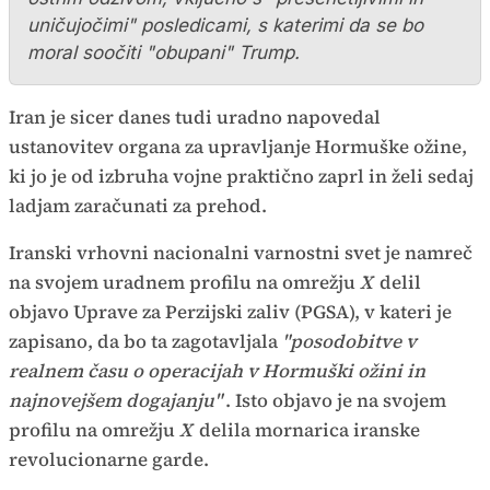
uničujočimi" posledicami, s katerimi da se bo
moral soočiti "obupani" Trump.
Iran je sicer danes tudi uradno napovedal
ustanovitev organa za upravljanje Hormuške ožine,
ki jo je od izbruha vojne praktično zaprl in želi sedaj
ladjam zaračunati za prehod.
Iranski vrhovni nacionalni varnostni svet je namreč
na svojem uradnem profilu na omrežju
X
delil
objavo Uprave za Perzijski zaliv (PGSA), v kateri je
zapisano, da bo ta zagotavljala
"posodobitve v
realnem času o operacijah v Hormuški ožini in
najnovejšem dogajanju"
. Isto objavo je na svojem
profilu na omrežju
X
delila mornarica iranske
revolucionarne garde.