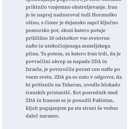
prikinilo vzajemno obstreljevanje. Iran
je še naprej nadzoroval tudi Hormuško
ožino, s čimer je dejansko zaprl ključno
pomorsko pot, skozi katero potuje
približno 20 odstotkov vse svetovne
nafte in utekočinjenega zemeljskega
plina. Ta poteza, za katero Iran trdi, da je
povračilni ukrep za napade ZDA in
Izraela, je povzročila porast cen nafte po
vsem svetu. ZDA pa so nato v odgovor, da
bi pritisnile na Teheran, uvedle blokado
iranskih pristanišč. Kot posrednik med
ZDA in Iranom se je ponudil Pakistan,
kljub pogajanjem pa sta strani še vedno
daleč narazen.