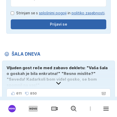
Strinjam se s
splošnimi pogoji
in
politiko zasebnosti
.
Prijavi se
ŠALA DNEVA
Vljuden gost reče med zabavo dekletu: "Vaša šala
o goskah je bila enkratna!" "Resno mislite?"
"Seveda! Kadarkoli bom videl gosko, se bom
spomnil na vas!"
611
850
ANKETA