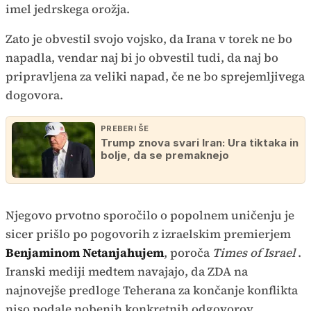
imel jedrskega orožja.
Zato je obvestil svojo vojsko, da Irana v torek ne bo
napadla, vendar naj bi jo obvestil tudi, da naj bo
pripravljena za veliki napad, če ne bo sprejemljivega
dogovora.
PREBERI ŠE
Trump znova svari Iran: Ura tiktaka in
bolje, da se premaknejo
Njegovo prvotno sporočilo o popolnem uničenju je
sicer prišlo po pogovorih z izraelskim premierjem
Benjaminom Netanjahujem
, poroča
Times of Israel
.
Iranski mediji medtem navajajo, da ZDA na
najnovejše predloge Teherana za končanje konflikta
niso podale nobenih konkretnih odgovorov.