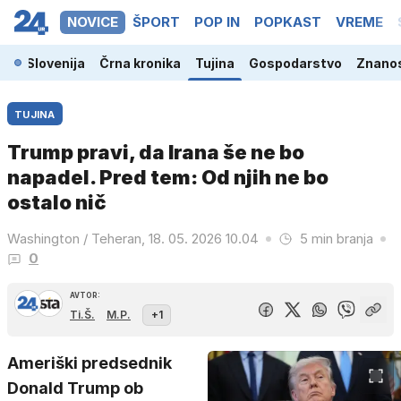
NOVICE
ŠPORT
POP IN
POPKAST
VREME
Slovenija
Črna kronika
Tujina
Gospodarstvo
Znanos
TUJINA
Trump pravi, da Irana še ne bo
napadel. Pred tem: Od njih ne bo
ostalo nič
Washington / Teheran, 18. 05. 2026 10.04
5 min branja
0
AVTOR:
Ti.Š.
M.P.
+1
Ameriški predsednik
Donald Trump ob