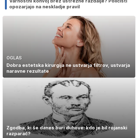
Varnostni konvoj brez ustrezne razdalje? Policisti
opozarjajo na neskladje pravil
OGLAS
Dobra estetska kirurgija ne ustvarja filtrov, ustvarja
naravne rezultate
Zgodba, ki še danes buri duhove: kdo je bil rojanski
razparač?