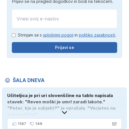
Prijavi se na pregled dogodkov in bodi na tekočem.
Strinjam se s
splošnimi pogoji
in
politiko zasebnosti
.
Prijavi se
ŠALA DNEVA
Učiteljica je pri uri slovenščine na tablo napisala
stavek: "Reven moški je umrl zaradi lakote."
"Peter, kje je subjekt?" je vprašala. "Verjetno na
pokopališču!"
1187
149