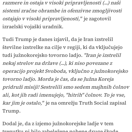
razmere in ostaja v visoki pripravljenosti (...) naši
sistemi zračne obrambe in ofenzivne zmogljivosti
ostajajo v visoki pripravljenosti,"
je zagotovil
izraelski vojaški uradnik.
Tudi Trump je danes izjavil, da je Iran izstrelil
številne izstrelke na cilje v regiji, ki da vključujejo
tudi južnokorejsko tovorno ladjo.
"Iran je izstrelil
nekaj strelov na države (...), ki niso povezane z
operacijo projekt Svoboda, vključno z južnokorejsko
tovorno ladjo. Morda je čas, da se Južna Koreja
pridruži misiji! Sestrelili smo sedem majhnih čolnov
ali, kot jih radi imenujejo, "hitrih" čolnov. To je vse,
kar jim je ostalo,"
je na omrežju Truth Social zapisal
Trump.
Dodal je, da z izjemo južnokorejske ladje v tem
trenutku ni bilo zabeležene nobene druge škode.