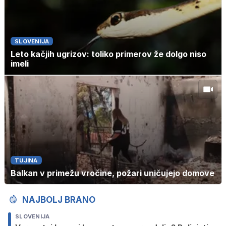
SLOVENIJA
Leto kačjih ugrizov: toliko primerov že dolgo niso
imeli
TUJINA
Balkan v primežu vročine, požari uničujejo domove
NAJBOLJ BRANO
SLOVENIJA