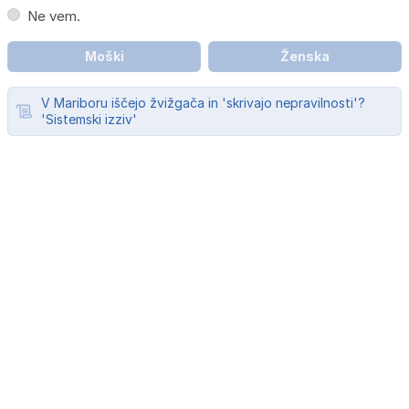
Ne vem.
Moški
Ženska
V Mariboru iščejo žvižgača in 'skrivajo nepravilnosti'?
'Sistemski izziv'