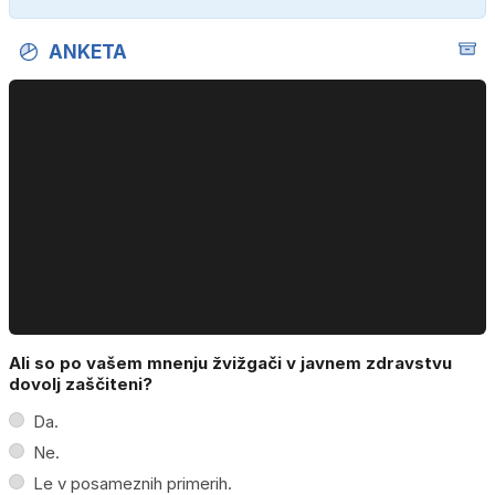
ANKETA
Ali so po vašem mnenju žvižgači v javnem zdravstvu
dovolj zaščiteni?
Da.
Ne.
Le v posameznih primerih.