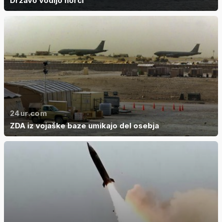
Državo vodijo norci
24ur.com
ZDA iz vojaške baze umikajo del osebja