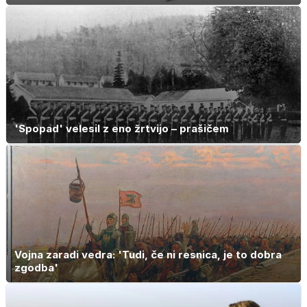
'Spopad' velesil z eno žrtvijo – prašičem
Vojna zaradi vedra: 'Tudi, če ni resnica, je to dobra
zgodba'