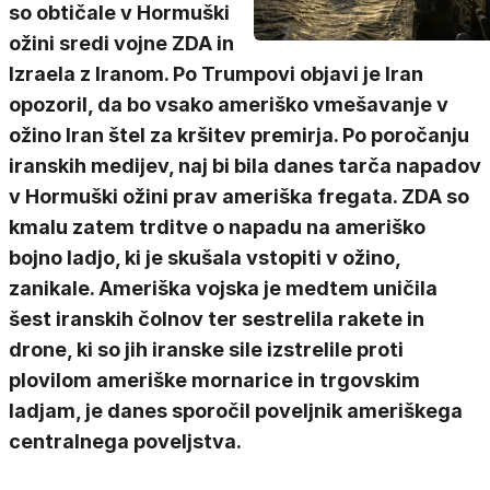
so obtičale v Hormuški
ožini sredi vojne ZDA in
Izraela z Iranom. Po Trumpovi objavi je Iran
opozoril, da bo vsako ameriško vmešavanje v
ožino Iran štel za kršitev premirja. Po poročanju
iranskih medijev, naj bi bila danes tarča napadov
v Hormuški ožini prav ameriška fregata. ZDA so
kmalu zatem trditve o napadu na ameriško
bojno ladjo, ki je skušala vstopiti v ožino,
zanikale. Ameriška vojska je medtem uničila
šest iranskih čolnov ter sestrelila rakete in
drone, ki so jih iranske sile izstrelile proti
plovilom ameriške mornarice in trgovskim
ladjam, je danes sporočil poveljnik ameriškega
centralnega poveljstva.