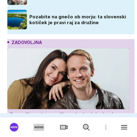
Pozabite na gnečo ob morju: ta slovenski
kotiček je pravi raj za družine
ZADOVOLJNA
Znana Slovenka potrdila razhod z dolgoletnim
partnerjem
Hči slavnih staršev ukradla vso pozornost,