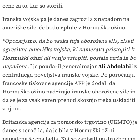
cene za to, kar so storili.
Iranska vojska pa je danes zagrozila z napadom na
ameriške sile, če bodo vplule v Hormuško ožino.
"Opozarjamo, da bo vsaka tuja oborožena sila, zlasti
agresivna ameriška vojska, ki namerava pristopiti k
Hormuški ožini ali vanjo vstopiti, postala tarča in bo
napadena,"
je poudaril generalmajor
Ali Abdolahi
iz
centralnega poveljstva iranske vojske. Po poročanju
francoske tiskovne agencije AFP je dodal, da
Hormuško ožino nadzirajo iranske oborožene sile in
da se je za vsak varen prehod skoznjo treba uskladiti
z njimi.
Britanska agencija za pomorsko trgovino (UKMTO) je
danes sporočila, da je bila v Hormuški ožini
napadena še ena ladja. Kot so zapisali na družbenem