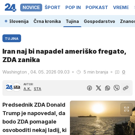
NOVICE
ŠPORT
POP IN
POPKAST
VREME
Slovenija
Črna kronika
Tujina
Gospodarstvo
Znanos
TUJINA
Iran naj bi napadel ameriško fregato,
ZDA zanika
Washington , 04. 05. 2026 09.03
5 min branja
0
AVTOR:
A.K.
STA
Predsednik ZDA Donald
Trump je napovedal, da
bodo ZDA pomagale
osvoboditi nekaj ladij, ki