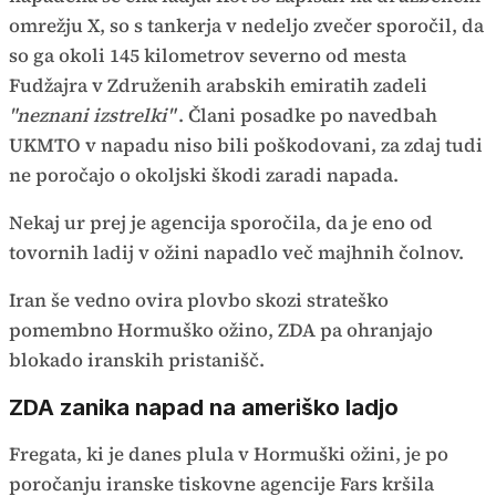
omrežju X, so s tankerja v nedeljo zvečer sporočil, da
so ga okoli 145 kilometrov severno od mesta
Fudžajra v Združenih arabskih emiratih zadeli
"neznani izstrelki"
. Člani posadke po navedbah
UKMTO v napadu niso bili poškodovani, za zdaj tudi
ne poročajo o okoljski škodi zaradi napada.
Nekaj ur prej je agencija sporočila, da je eno od
tovornih ladij v ožini napadlo več majhnih čolnov.
Iran še vedno ovira plovbo skozi strateško
pomembno Hormuško ožino, ZDA pa ohranjajo
blokado iranskih pristanišč.
ZDA zanika napad na ameriško ladjo
Fregata, ki je danes plula v Hormuški ožini, je po
poročanju iranske tiskovne agencije Fars kršila