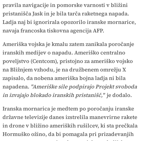
pravila navigacije in pomorske varnosti v bližini
pristanišča Jask in je bila tarča raketnega napada.
Ladja naj bi ignorirala opozorilo iranske mornarice,
navaja francoska tiskovna agencija AFP.
Ameriška vojska je kmalu zatem zanikala poročanje
iranskih medijev o napadu. Ameriško centralno
poveljstvo (Centcom), pristojno za ameriško vojsko
na Bližnjem vzhodu, je na družbenem omrežju X
zapisalo, da nobena ameriška bojna ladja ni bila
napadena.
"Ameriške sile podpirajo Projekt svoboda
in izvajajo blokado iranskih pristanišč,"
je dodalo.
Iranska mornarica je medtem po poročanju iranske
državne televizije danes izstrelila manevrirne rakete
in drone v bližino ameriških rušilcev, ki sta prečkala
Hormuško ožino, da bi pomagala pri prizadevanjih