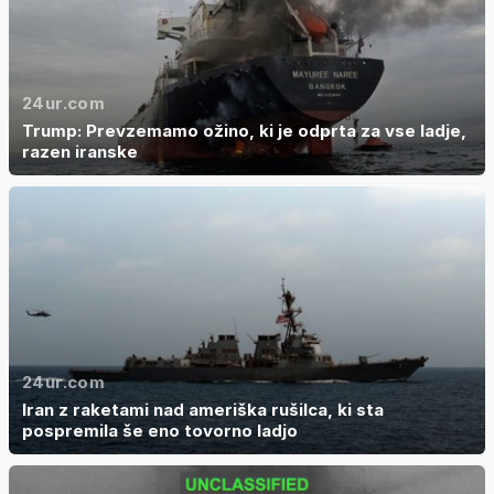
24ur.com
Trump: Prevzemamo ožino, ki je odprta za vse ladje,
razen iranske
24ur.com
Iran z raketami nad ameriška rušilca, ki sta
pospremila še eno tovorno ladjo