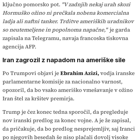
ključno pomorsko pot.
"V zadnjih nekaj urah skozi
Hormuško ožino ni prečkala nobena komercialna
ladja ali naftni tanker. Trditve ameriških uradnikov
so neutemeljene in popolnoma napačne,"
je garda
zapisala na Telegramu, navaja francoska tiskovna
agencija AFP.
Iran zagrozil z napadom na ameriške sile
Po Trumpovi objavi je
Ebrahim Azizi,
vodja iranske
parlamentarne komisije za nacionalno varnost,
opozoril, da bo vsako ameriško vmešavanje v ožino
Iran štel za kršitev premirja.
Trump je čez konec tedna sporočil, da pregleduje
nov iranski predlog za konec vojne. A je že zapisal,
da pričakuje, da bo predlog nesprejemljiv, saj Iranci
po njegovih besedah še niso plačali dovolj visoke