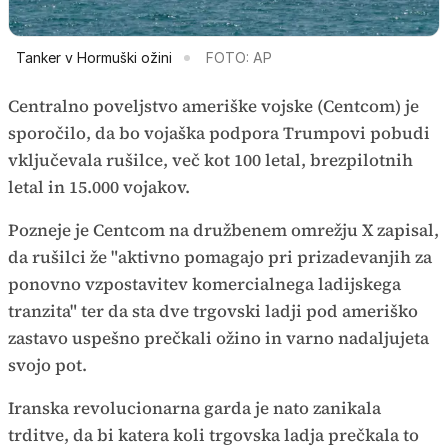
Tanker v Hormuški ožini
FOTO: AP
Centralno poveljstvo ameriške vojske (Centcom) je
sporočilo, da bo vojaška podpora Trumpovi pobudi
vključevala rušilce, več kot 100 letal, brezpilotnih
letal in 15.000 vojakov.
Pozneje je Centcom na družbenem omrežju X zapisal,
da rušilci že "aktivno pomagajo pri prizadevanjih za
ponovno vzpostavitev komercialnega ladijskega
tranzita" ter da sta dve trgovski ladji pod ameriško
zastavo uspešno prečkali ožino in varno nadaljujeta
svojo pot.
Iranska revolucionarna garda je nato zanikala
trditve, da bi katera koli trgovska ladja prečkala to