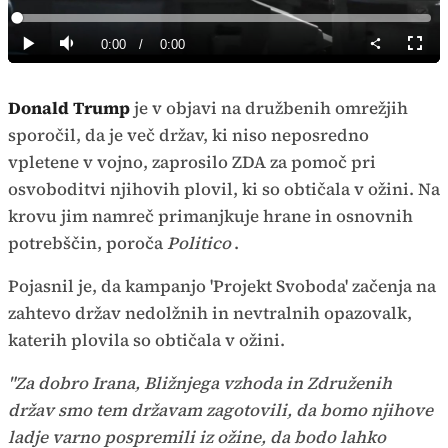
Predvajaj
Loaded
:
0%
Current
0:00
/
Duration
0:00
Predvajaj
Tiho
Celoz
način
Time
Donald Trump
je v objavi na družbenih omrežjih
sporočil, da je več držav, ki niso neposredno
vpletene v vojno, zaprosilo ZDA za pomoč pri
osvoboditvi njihovih plovil, ki so obtičala v ožini. Na
krovu jim namreč primanjkuje hrane in osnovnih
potrebščin, poroča
Politico
.
Pojasnil je, da kampanjo 'Projekt Svoboda' začenja na
zahtevo držav nedolžnih in nevtralnih opazovalk,
katerih plovila so obtičala v ožini.
"Za dobro Irana, Bližnjega vzhoda in Združenih
držav smo tem državam zagotovili, da bomo njihove
ladje varno pospremili iz ožine, da bodo lahko