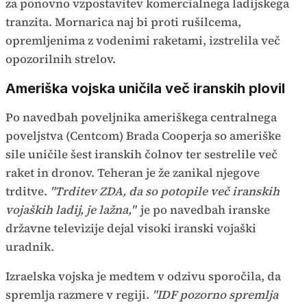
za ponovno vzpostavitev komercialnega ladijskega
tranzita. Mornarica naj bi proti rušilcema,
opremljenima z vodenimi raketami, izstrelila več
opozorilnih strelov.
Ameriška vojska uničila več iranskih plovil
Po navedbah poveljnika ameriškega centralnega
poveljstva (Centcom) Brada Cooperja so ameriške
sile uničile šest iranskih čolnov ter sestrelile več
raket in dronov. Teheran je že zanikal njegove
trditve.
"Trditev ZDA, da so potopile več iranskih
vojaških ladij, je lažna,"
je po navedbah iranske
državne televizije dejal visoki iranski vojaški
uradnik.
Izraelska vojska je medtem v odzivu sporočila, da
spremlja razmere v regiji.
"IDF pozorno spremlja