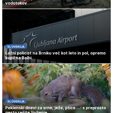
vodotokov
SLOVENIJA
Lažni policist na Brniku več kot leto in pol, opremo
kupil na Bolhi
SLOVENIJA
Peklenski dnevi za srne, ježe, ptice ...: s preprosto
gesto rešite življenje