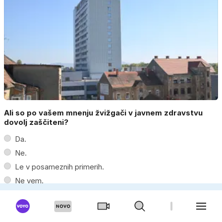
Ali so po vašem mnenju žvižgači v javnem zdravstvu
dovolj zaščiteni?
Da.
Ne.
Le v posameznih primerih.
Ne vem.
Moški
Ženska