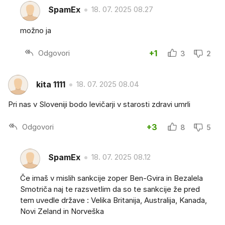
SpamEx
18. 07. 2025 08.27
možno ja
Odgovori
+1
3
2
kita 1111
18. 07. 2025 08.04
Pri nas v Sloveniji bodo levičarji v starosti zdravi umrli
Odgovori
+3
8
5
SpamEx
18. 07. 2025 08.12
Če imaš v mislih sankcije zoper Ben-Gvira in Bezalela
Smotriča naj te razsvetlim da so te sankcije že pred
tem uvedle države : Velika Britanija, Australija, Kanada,
Novi Zeland in Norveška