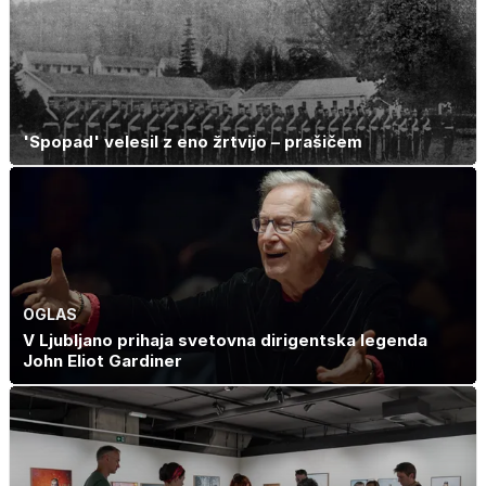
'Spopad' velesil z eno žrtvijo – prašičem
OGLAS
V Ljubljano prihaja svetovna dirigentska legenda
John Eliot Gardiner