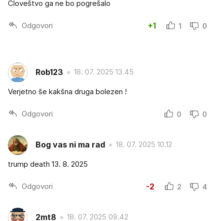
Človeštvo ga ne bo pogrešalo
Odgovori
+1
1
0
Rob123
18. 07. 2025 13.45
Verjetno še kakšna druga bolezen !
Odgovori
0
0
Bog vas ni ma rad
18. 07. 2025 10.12
trump death 13. 8. 2025
Odgovori
-2
2
4
2mt8
18. 07. 2025 09.42