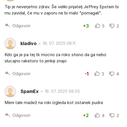
Tip je neverjetno zdrav. Še veliki prijatelj Jeffrey Epstein bi
mu zavidal, če mu v zaporu ne bi malo "pomagali".
Odgovori
+3
5
2
kladivo
18. 07. 2025 08.11
Kdo ga je pa tej tk mocno za roko stisno da ga nebo
slucajno raketoro to jenkiji znajo
Odgovori
-1
3
4
SpamEx
18. 07. 2025 08.05
Meni tale madež na roki izgleda kot ostanek pudra
Odgovori
+2
4
2