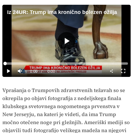
Iz 24UR: Trump ima kronično bolezen ožilja
Predvajaj
Loaded
:
0%
Current
0:00
/
Duration
0:00
Predvajaj
Tiho
Celoz
način
Time
Vprašanja o Trumpovih zdravstvenih težavah so se
okrepila po objavi fotografija z nedeljskega finala
klubskega svetovnega nogometnega prvenstva v
New Jerseyju, na kateri je videti, da ima Trump
močno otečene noge pri gležnjih. Ameriški mediji so
objavili tudi fotografijo velikega madeža na njegovi