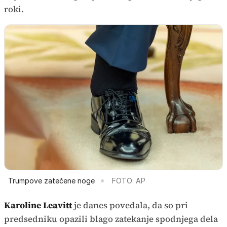
roki.
Trumpove zatečene noge
FOTO: AP
Karoline Leavitt
je danes povedala, da so pri
predsedniku opazili blago zatekanje spodnjega dela