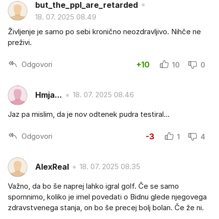
but_the_ppl_are_retarded
18. 07. 2025 08.49
Življenje je samo po sebi kronično neozdravljivo. Nihče ne
preživi.
Odgovori
+10
10
0
Hmja...
18. 07. 2025 08.46
Jaz pa mislim, da je nov odtenek pudra testiral...
Odgovori
-3
1
4
AlexReal
18. 07. 2025 08.35
Važno, da bo še naprej lahko igral golf. Če se samo
spomnimo, koliko je imel povedati o Bidnu glede njegovega
zdravstvenega stanja, on bo še precej bolj bolan. Če že ni.