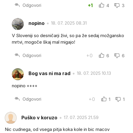
Odgovori
+1
4
3
nopino
18. 07. 2025 08.31
V Sloveniji so desničarji živi, so pa že sedaj možgansko
mrtvi, mogoče škaj mal migajo!
Odgovori
+0
6
6
Bog vas ni ma rad
18. 07. 2025 10.13
nopino ++++
Odgovori
+0
1
1
Puško v koruzo
17. 07. 2025 21.59
Nic cudnega, od vsega pitja koka kole in bic macov