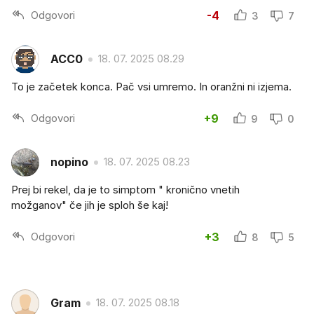
Odgovori
-4
3
7
ACC0
18. 07. 2025 08.29
To je začetek konca. Pač vsi umremo. In oranžni ni izjema.
Odgovori
+9
9
0
nopino
18. 07. 2025 08.23
Prej bi rekel, da je to simptom " kronično vnetih
možganov" če jih je sploh še kaj!
Odgovori
+3
8
5
Gram
18. 07. 2025 08.18