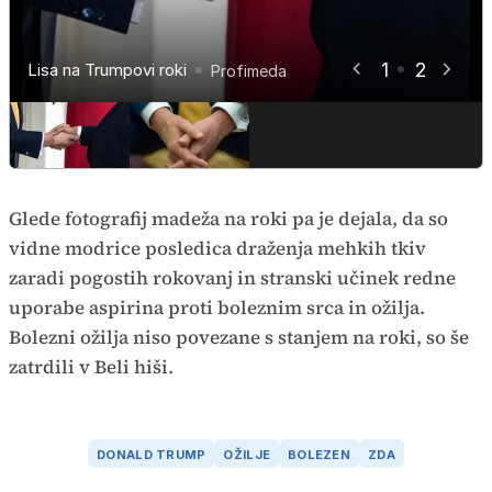
1
2
Lisa na Trumpovi roki
Donald Trump
AP
Profimeda
Glede fotografij madeža na roki pa je dejala, da so
vidne modrice posledica draženja mehkih tkiv
zaradi pogostih rokovanj in stranski učinek redne
uporabe aspirina proti boleznim srca in ožilja.
Bolezni ožilja niso povezane s stanjem na roki, so še
zatrdili v Beli hiši.
DONALD TRUMP
OŽILJE
BOLEZEN
ZDA