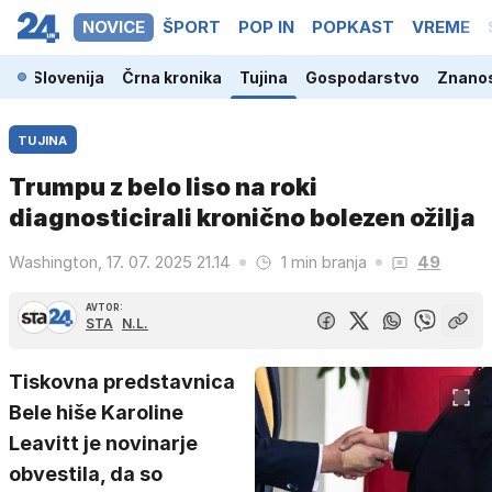
NOVICE
ŠPORT
POP IN
POPKAST
VREME
Slovenija
Črna kronika
Tujina
Gospodarstvo
Znanos
TUJINA
Trumpu z belo liso na roki
diagnosticirali kronično bolezen ožilja
Washington, 17. 07. 2025 21.14
1 min branja
49
AVTOR:
STA
N.L.
Tiskovna predstavnica
Bele hiše Karoline
Leavitt je novinarje
obvestila, da so