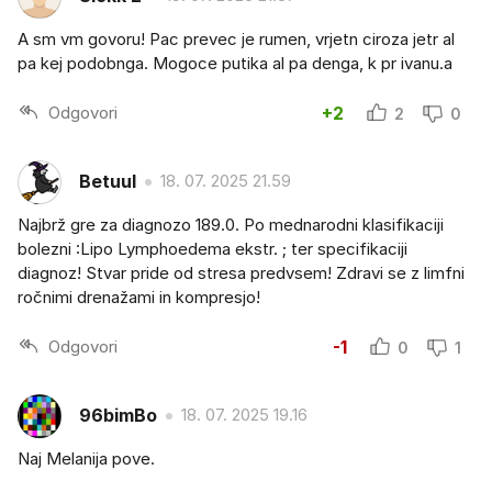
A sm vm govoru! Pac prevec je rumen, vrjetn ciroza jetr al
pa kej podobnga. Mogoce putika al pa denga, k pr ivanu.a
Odgovori
+2
2
0
Betuul
18. 07. 2025 21.59
Najbrž gre za diagnozo 189.0. Po mednarodni klasifikaciji
bolezni :Lipo Lymphoedema ekstr. ; ter specifikaciji
diagnoz! Stvar pride od stresa predvsem! Zdravi se z limfni
ročnimi drenažami in kompresjo!
Odgovori
-1
0
1
96bimBo
18. 07. 2025 19.16
Naj Melanija pove.