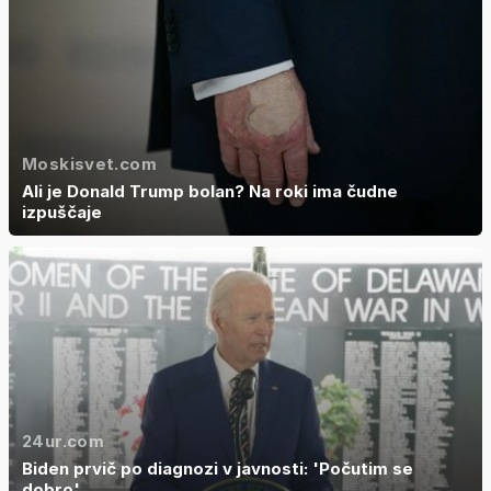
Moskisvet.com
Ali je Donald Trump bolan? Na roki ima čudne
izpuščaje
24ur.com
Biden prvič po diagnozi v javnosti: 'Počutim se
dobro'