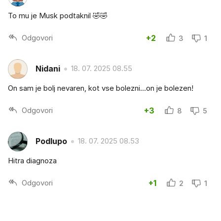
To mu je Musk podtaknil 🤣🤣
Odgovori
+2
3
1
Nidani
18. 07. 2025 08.55
On sam je bolj nevaren, kot vse bolezni...on je bolezen!
Odgovori
+3
8
5
Podlupo
18. 07. 2025 08.53
Hitra diagnoza
Odgovori
+1
2
1