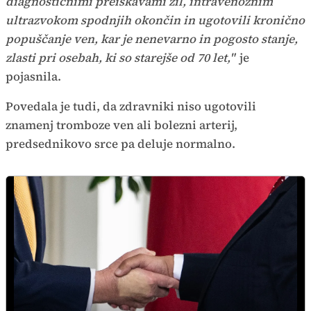
diagnostičnimi preiskavami žil, intravenoznim
ultrazvokom spodnjih okončin in ugotovili kronično
popuščanje ven, kar je nenevarno in pogosto stanje,
zlasti pri osebah, ki so starejše od 70 let,"
je
pojasnila.
Povedala je tudi, da zdravniki niso ugotovili
znamenj tromboze ven ali bolezni arterij,
predsednikovo srce pa deluje normalno.