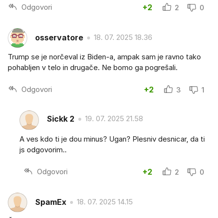
Odgovori
+2
2
0
osservatore
18. 07. 2025 18.36
Trump se je norčeval iz Biden-a, ampak sam je ravno tako
pohabljen v telo in drugače. Ne bomo ga pogrešali.
Odgovori
+2
3
1
Sickk 2
19. 07. 2025 21.58
A ves kdo ti je dou minus? Ugan? Plesniv desnicar, da ti
js odgovorim..
Odgovori
+2
2
0
SpamEx
18. 07. 2025 14.15