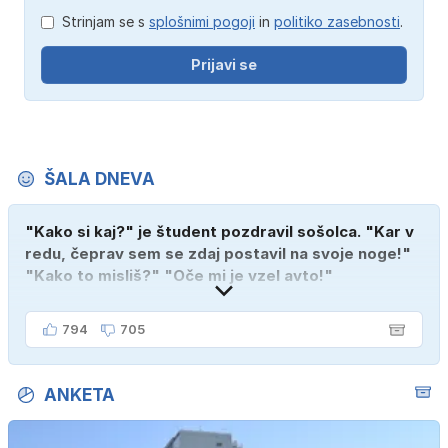
Strinjam se s
splošnimi pogoji
in
politiko zasebnosti
.
Prijavi se
ŠALA DNEVA
"Kako si kaj?" je študent pozdravil sošolca. "Kar v
redu, čeprav sem se zdaj postavil na svoje noge!"
"Kako to misliš?" "Oče mi je vzel avto!"
794
705
ANKETA