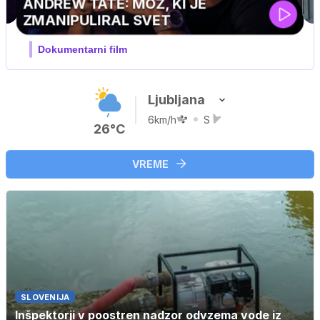
Ljubljana
6km/h
S
26°C
VREME
SLOVENIJA
Inšpektorji v poostren nadzor odvzema vode iz