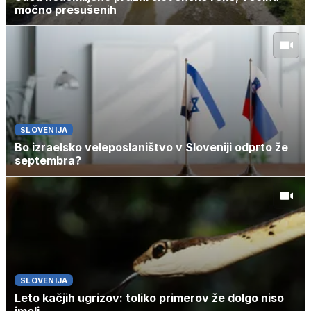
močno presušenih
SLOVENIJA
Bo izraelsko veleposlaništvo v Sloveniji odprto že
septembra?
SLOVENIJA
Leto kačjih ugrizov: toliko primerov že dolgo niso