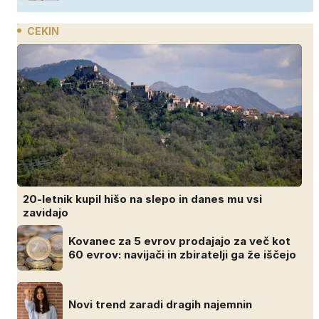
CEKIN
20-letnik kupil hišo na slepo in danes mu vsi
zavidajo
Kovanec za 5 evrov prodajajo za več kot
60 evrov: navijači in zbiratelji ga že iščejo
Novi trend zaradi dragih najemnin