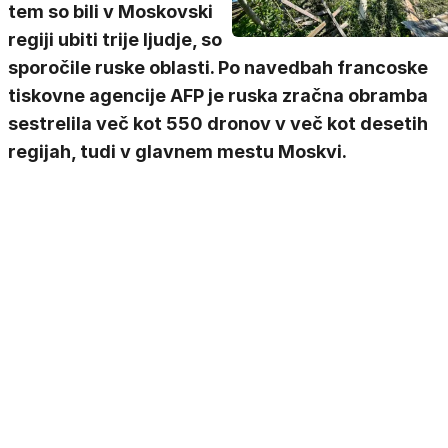
tem so bili v Moskovski
regiji ubiti trije ljudje, so
sporočile ruske oblasti. Po navedbah francoske
tiskovne agencije AFP je ruska zračna obramba
sestrelila več kot 550 dronov v več kot desetih
regijah, tudi v glavnem mestu Moskvi.