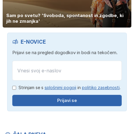
Sam po svetu? 'Svoboda, spontanost in zgodbe, ki
jih ne zmanjka'
E-NOVICE
Prijavi se na pregled dogodkov in bodi na tekočem.
Strinjam se s
splošnimi pogoji
in
politiko zasebnosti
.
Prijavi se