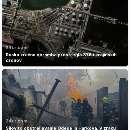
24ur.com
Ruska zračna obramba prestregla 376 ukrajinskih
dronov
24ur.com
Silovito obstreljevanje Odese in Harkova, v zraku