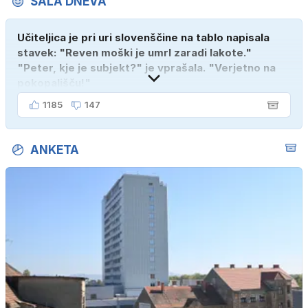
ŠALA DNEVA
Učiteljica je pri uri slovenščine na tablo napisala
stavek: "Reven moški je umrl zaradi lakote."
"Peter, kje je subjekt?" je vprašala. "Verjetno na
pokopališču!"
1185
147
ANKETA