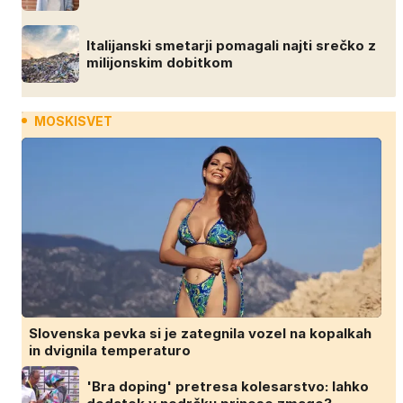
Italijanski smetarji pomagali najti srečko z
milijonskim dobitkom
MOSKISVET
Slovenska pevka si je zategnila vozel na kopalkah
in dvignila temperaturo
'Bra doping' pretresa kolesarstvo: lahko