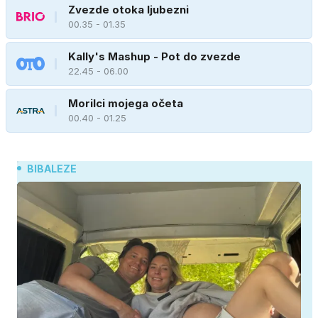
Zvezde otoka ljubezni
00.35 - 01.35
Kally's Mashup - Pot do zvezde
22.45 - 06.00
Morilci mojega očeta
00.40 - 01.25
BIBALEZE