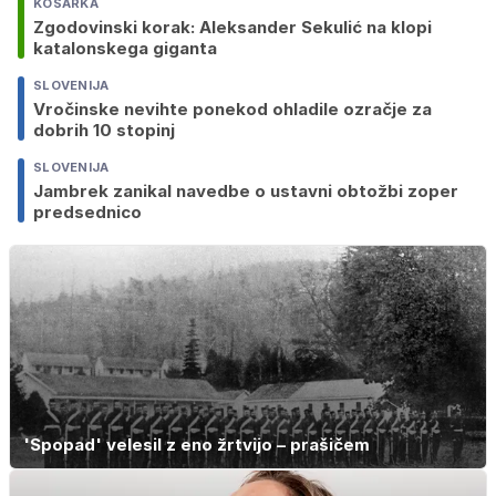
KOŠARKA
Zgodovinski korak: Aleksander Sekulić na klopi
katalonskega giganta
SLOVENIJA
Vročinske nevihte ponekod ohladile ozračje za
dobrih 10 stopinj
SLOVENIJA
Jambrek zanikal navedbe o ustavni obtožbi zoper
predsednico
'Spopad' velesil z eno žrtvijo – prašičem