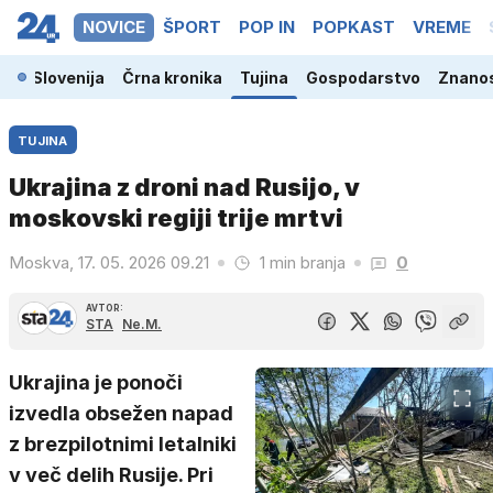
NOVICE
ŠPORT
POP IN
POPKAST
VREME
Slovenija
Črna kronika
Tujina
Gospodarstvo
Znanos
TUJINA
Ukrajina z droni nad Rusijo, v
moskovski regiji trije mrtvi
Moskva, 17. 05. 2026 09.21
1 min branja
0
AVTOR:
STA
Ne.M.
Ukrajina je ponoči
izvedla obsežen napad
z brezpilotnimi letalniki
v več delih Rusije. Pri