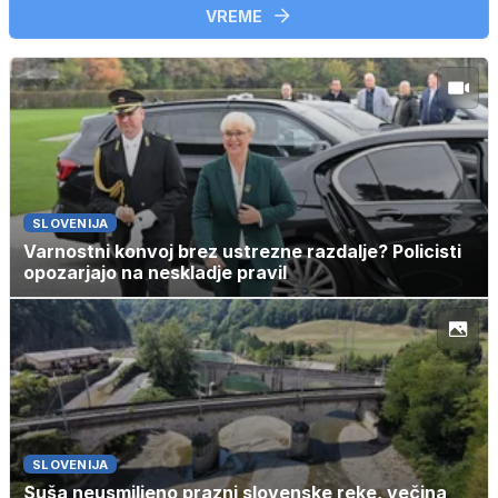
VREME
SLOVENIJA
Varnostni konvoj brez ustrezne razdalje? Policisti
opozarjajo na neskladje pravil
SLOVENIJA
Suša neusmiljeno prazni slovenske reke, večina