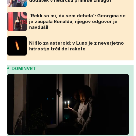
dodatek v nedrčku prinese zmago?
'Rekli so mi, da sem debela': Georgina se
je zaupala Ronaldu, njegov odgovor je
navdušil
Ni šlo za asteroid: v Luno je z neverjetno
hitrostjo trčil del rakete
DOMINVRT