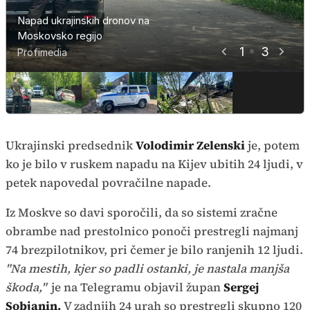
Napad ukrajinskih dronov na
Napad ukrajinskih dronov na
Napad ukrajinskih dronov na
Moskovsko regijo
Moskovsko regijo
Moskovsko regijo
1
3
Profimedia
Profimedia
Profimedia
Ukrajinski predsednik
Volodimir Zelenski
je, potem
ko je bilo v ruskem napadu na Kijev ubitih 24 ljudi, v
petek napovedal povračilne napade.
Iz Moskve so davi sporočili, da so sistemi zračne
obrambe nad prestolnico ponoči prestregli najmanj
74 brezpilotnikov, pri čemer je bilo ranjenih 12 ljudi.
"Na mestih, kjer so padli ostanki, je nastala manjša
škoda,"
je na Telegramu objavil župan
Sergej
Sobjanin.
V zadnjih 24 urah so prestregli skupno 120