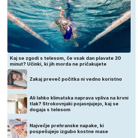
Kaj se zgodi s telesom, če vsak dan plavate 20
minut? Učinki, ki jih morda ne pričakujete
Zakaj preveč počitka ni vedno koristno
Ali lahko klimatska naprava vpliva na krvni
tlak? Strokovnjaki pojasnjujejo, kaj se
dogaja s telesom
Največje prehranske napake, ki
pospešujejo izgubo kostne mase