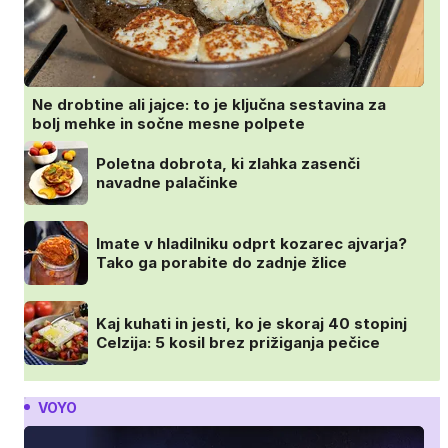
Ne drobtine ali jajce: to je ključna sestavina za
bolj mehke in sočne mesne polpete
Poletna dobrota, ki zlahka zasenči
navadne palačinke
Imate v hladilniku odprt kozarec ajvarja?
Tako ga porabite do zadnje žlice
Kaj kuhati in jesti, ko je skoraj 40 stopinj
Celzija: 5 kosil brez prižiganja pečice
VOYO