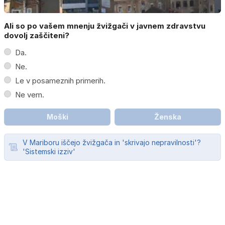
Ali so po vašem mnenju žvižgači v javnem zdravstvu
dovolj zaščiteni?
Da.
Ne.
Le v posameznih primerih.
Ne vem.
Moški
Ženska
V Mariboru iščejo žvižgača in 'skrivajo nepravilnosti'?
'Sistemski izziv'