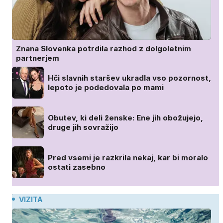
Znana Slovenka potrdila razhod z dolgoletnim
partnerjem
Hči slavnih staršev ukradla vso pozornost,
lepoto je podedovala po mami
Obutev, ki deli ženske: Ene jih obožujejo,
druge jih sovražijo
Pred vsemi je razkrila nekaj, kar bi moralo
ostati zasebno
VIZITA