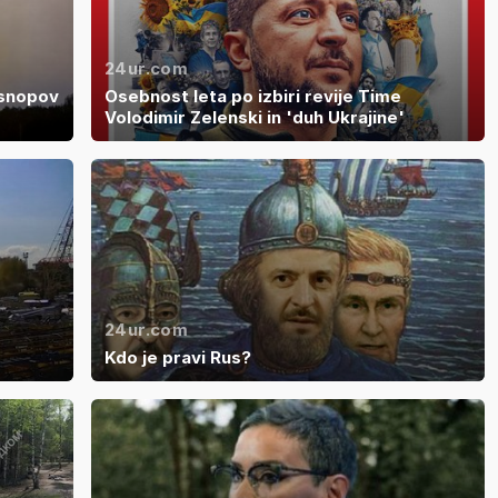
24ur.com
 snopov
Osebnost leta po izbiri revije Time
Volodimir Zelenski in 'duh Ukrajine'
24ur.com
Kdo je pravi Rus?