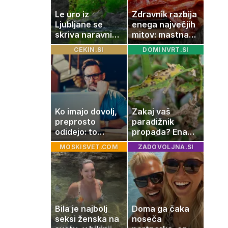
Le uro iz
Zdravnik razbija
Ljubljane se
enega največjih
skriva naravni
mitov: mastna
čudež, ki je kot
jetra ne
CEKIN.SI
DOMINVRT.SI
ustvarjen za
nastanejo
družinski izlet
zaradi slanine,
temveč zaradi
živila, ki ga
imamo vsi radi
Ko imajo dovolj,
Zakaj vaš
preprosto
paradižnik
odidejo: to
propada? Ena
znamenje
napaka lahko
MOSKISVET.COM
ZADOVOLJNA.SI
najpogosteje da
uniči rastline –
odpoved
tako jih rešite
Bila je najbolj
Doma ga čaka
seksi ženska na
noseča