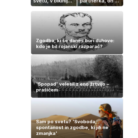
svetu, v bikiniju
partnerka, on pa
znova navdušila
dopustuje z
drugo
Zgodba, ki še danes buri duhove:
kdo je bil rojanski razparač?
'Spopad' velesil z eno žrtvijo –
prašičem
Sam po svetu? 'Svoboda,
spontanost in zgodbe, ki jih ne
zmanjka'