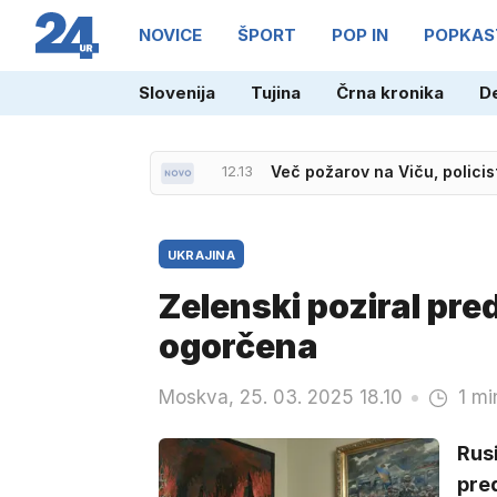
NOVICE
ŠPORT
POP IN
POPKAS
Slovenija
Tujina
Črna kronika
D
12.13
Več požarov na Viču, policis
UKRAJINA
Zelenski poziral pr
ogorčena
Moskva, 25. 03. 2025 18.10
1 mi
Rusi
pre