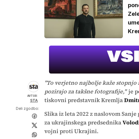
pone
Zele
ume
Kre
"To verjetno najbolje kaže stopnjo i
pozirajo za takšne fotografije,"
je p
AVTOR:
tiskovni predstavnik Kremlja
Dmitr
STA
Deli zgodbo:
Slika iz leta 2022 z naslovom Sanj
za ukrajinskega predsednika
Volod
vojni proti Ukrajini.