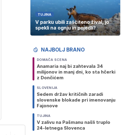
TUJINA
V parku ubili zaščiteno žival, jo
spekli na ognju in pojedli?
NAJBOLJ BRANO
DOMAČA SCENA
Anamaria naj bi zahtevala 34
milijonov in manj dni, ko sta hčerki
z Dončićem
SLOVENIJA
Sedem držav kritičnih zaradi
slovenske blokade pri imenovanju
Fajonove
TUJINA
V zalivu na Pašmanu našli truplo
24-letnega Slovenca