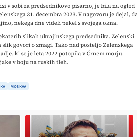
isi v sobi za predsednikovo pisarno, je bila na ogled
enskega 31. decembra 2023. V nagovoru je dejal, d
ajino, nekega dne videli pekel s svojega okna.
ekaterih slikah ukrajinskega predsednika. Zelenski
eh slik govori o zmagi. Tako nad posteljo Zelenskega
ladje, ki se je leta 2022 potopila v Črnem morju.
jake v boju na ruskih tleh.
IKA
MOSKVA