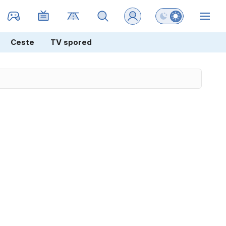
Preklopi barvni na
ZIN
Ceste
TV spored