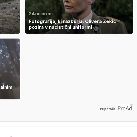
24ur.com
Fotografija, ki razburja: Olivera Zekić
pozira v nacistični uniformi
galnim
Priporoča