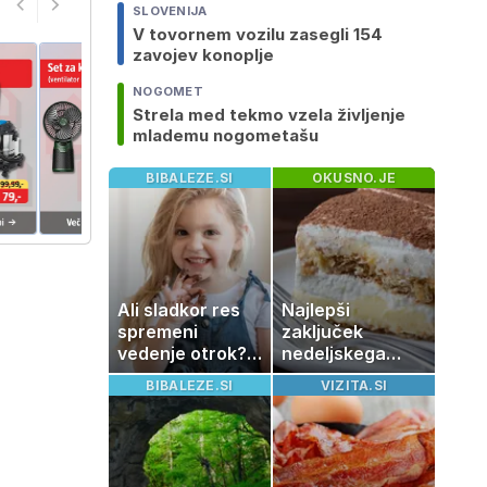
SLOVENIJA
V tovornem vozilu zasegli 154
zavojev konoplje
NOGOMET
Strela med tekmo vzela življenje
mlademu nogometašu
BIBALEZE.SI
OKUSNO.JE
Ali sladkor res
Najlepši
spremeni
zaključek
vedenje otrok?
nedeljskega
Znanost ponuja
kosila: 8 sladic
BIBALEZE.SI
VIZITA.SI
presenetljiv
brez peke, ki se
odgovor
jih vsi veselijo