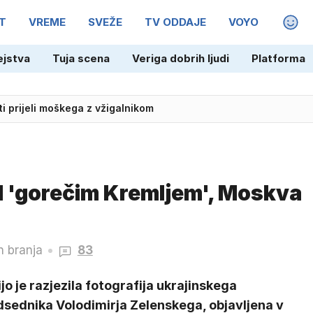
T
VREME
SVEŽE
TV ODDAJE
VOYO
MAGA
ejstva
Tuja scena
Veriga dobrih ljudi
Platforma
ti prijeli moškega z vžigalnikom
ed 'gorečim Kremljem', Moskva
n branja
83
jo je razjezila fotografija ukrajinskega
dsednika Volodimirja Zelenskega, objavljena v