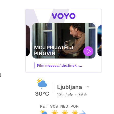
UEFA
TELJ
SUPERPOKAL
 družinski,
V živo na VOYO: sreda ob 20.30
l
Ljubljana
30°C
10km/h
SV
PET
SOB
NED
PON