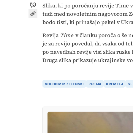
Slika, ki po poročanju revije Time v
tudi med novoletnim nagovorom Zel
bodo tisti, ki prinašajo pekel v Ukr
Revija
Time
v članku poroča o še n
je za revijo povedal, da vsaka od t
po navedbah revije visi slika ruske 
Druga slika prikazuje ukrajinske vo
VOLODIMIR ZELENSKI
RUSIJA
KREMELJ
SL