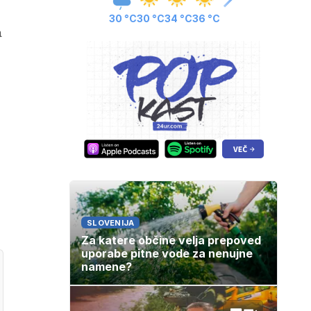
30 °C
30 °C
34 °C
36 °C
a
SLOVENIJA
Za katere občine velja prepoved
uporabe pitne vode za nenujne
namene?