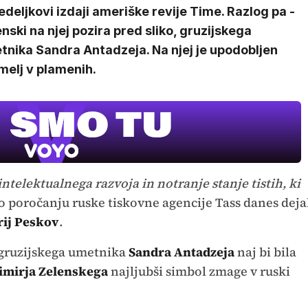
deljkovi izdaji ameriške revije Time. Razlog pa -
nski na njej pozira pred sliko, gruzijskega
tnika Sandra Antadzeja. Na njej je upodobljen
melj v plamenih.
MOJ PRIJA
PINGVIN
Film meseca /
ntelektualnega razvoja in notranje stanje tistih, ki
pustolovski
o poročanju ruske tiskovne agencije Tass danes deja
ij Peskov
.
e gruzijskega umetnika
Sandra Antadzeja
naj bi bila
imirja Zelenskega
najljubši simbol zmage v ruski