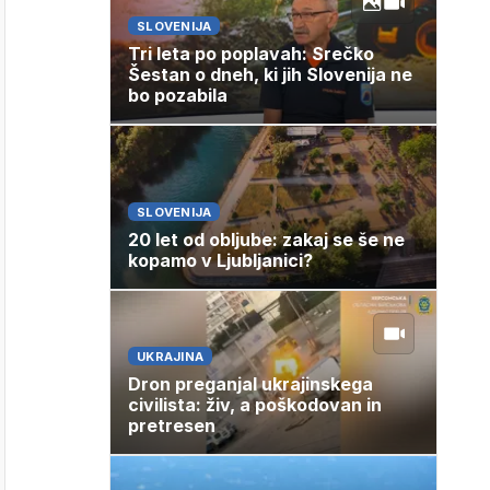
SLOVENIJA
Tri leta po poplavah: Srečko
Šestan o dneh, ki jih Slovenija ne
bo pozabila
SLOVENIJA
20 let od obljube: zakaj se še ne
kopamo v Ljubljanici?
UKRAJINA
Dron preganjal ukrajinskega
civilista: živ, a poškodovan in
pretresen