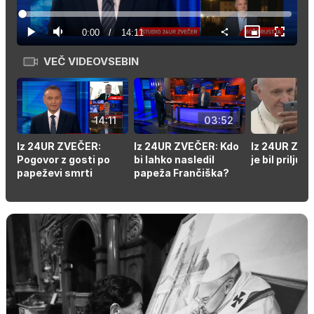
Predvajaj
Loaded
:
1.17%
Current
0:00
/
Duration
14:11
Predvajaj
Tiho
Slika
Celozas
v
način
sliki
VEČ VIDEOVSEBIN
Time
14:11
03:52
Iz 24UR ZVEČER:
Iz 24UR ZVEČER: Kdo
Iz 24UR ZVE
Pogovor z gosti po
bi lahko nasledil
je bil priljub
papeževi smrti
papeža Frančiška?