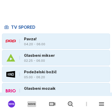
TV SPORED
Pavza!
04.20 - 06.00
Glasbeni mikser
02.25 - 06.00
Podeželski božič
05.00 - 06.20
Glasbeni mozaik
02.05 - 07.10
Kally's Mashup - Pot do zvezde
22.45 - 06.00