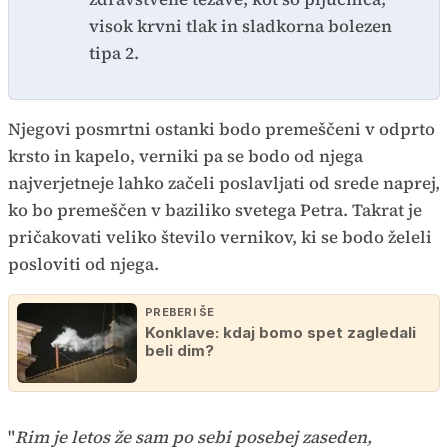
visok krvni tlak in sladkorna bolezen
tipa 2.
Njegovi posmrtni ostanki bodo premeščeni v odprto
krsto in kapelo, verniki pa se bodo od njega
najverjetneje lahko začeli poslavljati od srede naprej,
ko bo premeščen v baziliko svetega Petra. Takrat je
pričakovati veliko število vernikov, ki se bodo želeli
posloviti od njega.
PREBERI ŠE
Konklave: kdaj bomo spet zagledali
beli dim?
"
Rim je letos že sam po sebi posebej zaseden,