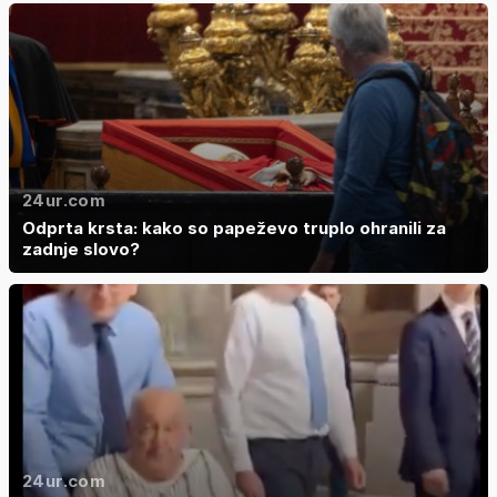
24ur.com
Odprta krsta: kako so papeževo truplo ohranili za
zadnje slovo?
24ur.com