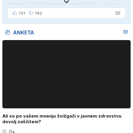
kilogram!" "Nič čudnega, gospod doktor, saj se z
ženo poznava šele tri mesece."
721
742
ANKETA
Ali so po vašem mnenju žvižgači v javnem zdravstvu
dovolj zaščiteni?
Da.