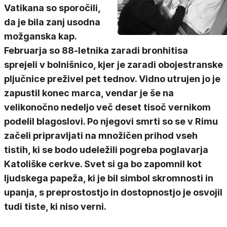
Vatikana so sporočili,
da je bila zanj usodna
možganska kap.
Februarja so 88-letnika zaradi bronhitisa
sprejeli v bolnišnico, kjer je zaradi obojestranske
pljučnice preživel pet tednov. Vidno utrujen jo je
zapustil konec marca, vendar je še na
velikonočno nedeljo več deset tisoč vernikom
podelil blagoslovi. Po njegovi smrti so se v Rimu
začeli pripravljati na množičen prihod vseh
tistih, ki se bodo udeležili pogreba poglavarja
Katoliške cerkve. Svet si ga bo zapomnil kot
ljudskega papeža, ki je bil simbol skromnosti in
upanja, s preprostostjo in dostopnostjo je osvojil
tudi tiste, ki niso verni.