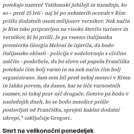
potekajo namreč Vatikanski jubileji in nazadnje, ko
so – pred 25 leti - naj bi po nekaterih ocenah v Rim
prišlo dodatnih osem milijonov vernikov. Nek način
je Rim tako pripravljen na visoko število turistov in
vernikov, ki bi prišli. Je pa vseeno italijanska
premierka Giorgia Meloni že izjavila, da bodo
italijanske oblasti - policija v sodelovanju s civilno
zaščito - poskrbele, da bo slovo od papeža Frančiška
potekalo čim bolj varno in na nek način čim bolj
organizirano. Sam sem bil pred nekaj meseci v Rimu
in lahko povem, da danes, kar se tiče varnostnih
razmer, ni tukaj prav nič drugače. Gotovo pa bodo v
naslednjih dneh, ko se bodo množice prišle
poslavljati od Frančiška, sprejeti kakšni dodatni
ukrepi,
" zaključuje Gregorc.
Smrt na velikonočni ponedeljek