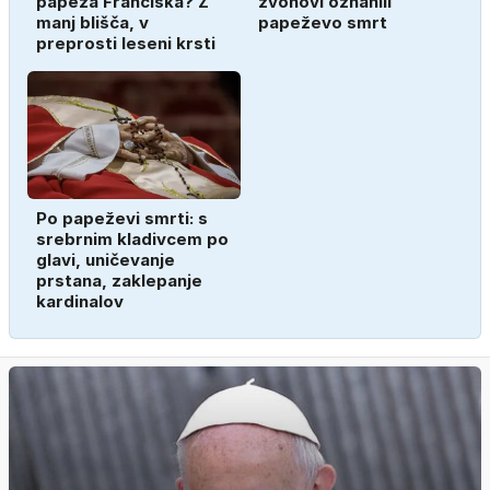
papeža Frančiška? Z
zvonovi oznanili
manj blišča, v
papeževo smrt
preprosti leseni krsti
Po papeževi smrti: s
srebrnim kladivcem po
glavi, uničevanje
prstana, zaklepanje
kardinalov