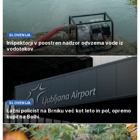
SLOVENIJA
Inšpektorji v poostren nadzor odvzema vode iz
vodotokov
SLOVENIJA
Lažni policist na Brniku več kot leto in pol, opremo
kupil na Bolhi