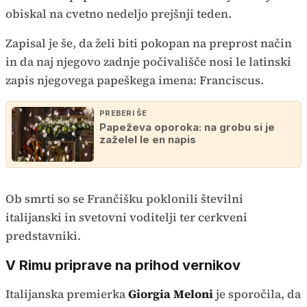
obiskal na cvetno nedeljo prejšnji teden.
Zapisal je še, da želi biti pokopan na preprost način
in da naj njegovo zadnje počivališče nosi le latinski
zapis njegovega papeškega imena: Franciscus.
PREBERI ŠE
Papeževa oporoka: na grobu si je
zaželel le en napis
Ob smrti so se Frančišku poklonili številni
italijanski in svetovni voditelji ter cerkveni
predstavniki.
V Rimu priprave na prihod vernikov
Italijanska premierka
Giorgia Meloni
je sporočila, da