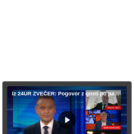
Iz 24UR ZVEČER: Pogovor z gosti po papeževi smrti