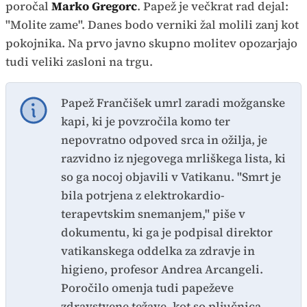
poročal
Marko Gregorc
. Papež je večkrat rad dejal:
"Molite zame". Danes bodo verniki žal molili zanj kot
pokojnika. Na prvo javno skupno molitev opozarjajo
tudi veliki zasloni na trgu.
Papež Frančišek umrl zaradi možganske
kapi, ki je povzročila komo ter
nepovratno odpoved srca in ožilja, je
razvidno iz njegovega mrliškega lista, ki
so ga nocoj objavili v Vatikanu. "Smrt je
bila potrjena z elektrokardio-
terapevtskim snemanjem," piše v
dokumentu, ki ga je podpisal direktor
vatikanskega oddelka za zdravje in
higieno, profesor Andrea Arcangeli.
Poročilo omenja tudi papeževe
zdravstvene težave, kot so pljučnica,