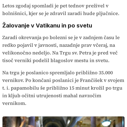
Letos zgodaj spomladi je pet tednov preživel v
bolnišnici, kjer se je zdravil zaradi hude pljučnice.
Žalovanje v Vatikanu in po svetu
Zaradi okrevanja po bolezni se je v zadnjem času le
redko pojavil v javnosti, nazadnje prav včeraj, na
velikonočno nedeljo. Na Trgu sv. Petra je pred več
tisoč verniki podelil blagoslov mestu in svetu.
Na trgu je poslanico spremljalo približno 35.000
vernikov. Po končani poslanici je Frančišek v svojem
t. i. papamobilu še približno 15 minut krožil po trgu
in kljub očitni utrujenosti mahal navzočim
vernikom.