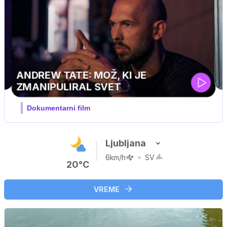
MOJ PRIJATELJ PINGVIN
Film meseca / družinski, pustolovski
Ljubljana
6km/h
SV
20°C
VREME