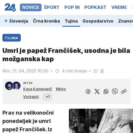
NOVICE
ŠPORT
POP IN
POPKAST
VREME
Slovenija
Črna kronika
Tujina
Gospodarstvo
Znanos
TUJINA
Umrl je papež Frančišek, usodna je bila
možganska kap
Rim, 21. 04. 2025 10.00
4 min branja
0
AVTOR:
Kaya Kamenarič
Mirko
Vorkapić
+1
Prav na velikonočni
ponedeljek je umrl
papež Frančišek. Iz