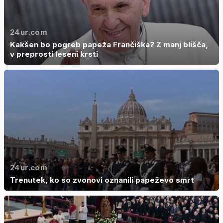
24ur.com
Kakšen bo pogreb papeža Frančiška? Z manj blišča,
v preprosti leseni krsti
24ur.com
Trenutek, ko so zvonovi oznanili papeževo smrt