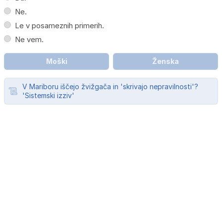
Ne.
Le v posameznih primerih.
Ne vem.
Moški
Ženska
V Mariboru iščejo žvižgača in 'skrivajo nepravilnosti'?
'Sistemski izziv'