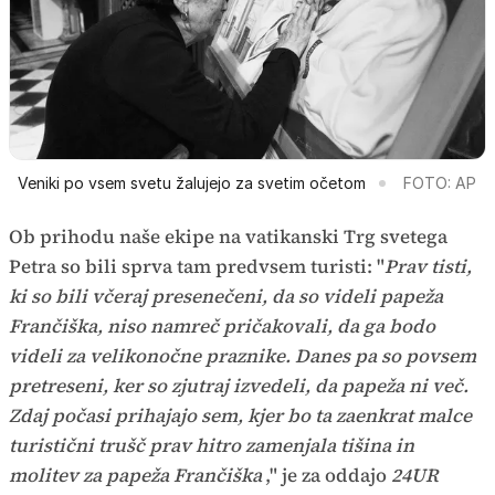
Veniki po vsem svetu žalujejo za svetim očetom
FOTO: AP
Ob prihodu naše ekipe na vatikanski Trg svetega
Petra so bili sprva tam predvsem turisti: "
Prav tisti,
ki so bili včeraj presenečeni, da so videli papeža
Frančiška, niso namreč pričakovali, da ga bodo
videli za velikonočne praznike. Danes pa so povsem
pretreseni, ker so zjutraj izvedeli, da papeža ni več.
Zdaj počasi prihajajo sem, kjer bo ta zaenkrat malce
turistični trušč prav hitro zamenjala tišina in
molitev za papeža Frančiška
," je za oddajo
24UR