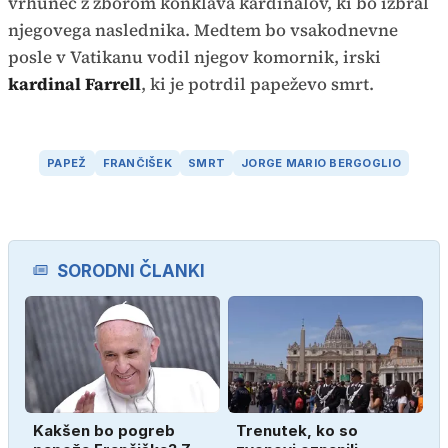
vrhunec z zborom konklava kardinalov, ki bo izbral
njegovega naslednika. Medtem bo vsakodnevne
posle v Vatikanu vodil njegov komornik, irski
kardinal Farrell
, ki je potrdil papeževo smrt.
PAPEŽ
FRANČIŠEK
SMRT
JORGE MARIO BERGOGLIO
SORODNI ČLANKI
Kakšen bo pogreb
Trenutek, ko so