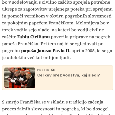
bo v sodelovanju s civilno zaščito sprejela potrebne
ukrepe za zagotovitev urejenega poteka pri sprejemu
in pomoči vernikom v okviru pogrebnih slovesnosti
za pokojnim papežem Frančiškom. Melonijeva bo v
torek vodila sejo vlade, na kateri bo vodji civilne
zaščite
Fabiu Cicilianu
poverila priprave na pogreb
papeža Frančiška. Pri tem naj bi se zgledovali po
pogrebu
papeža Janeza Pavla II.
aprila 2005, ki se ga
je udeležilo več kot milijon ljudi.
PREBERI ŠE
Cerkev brez vodstva, kaj sledi?
S smrtjo Frančiška se v skladu s tradicijo začenja
proces žalnih slovesnosti in pogreba, ki bo dosegel