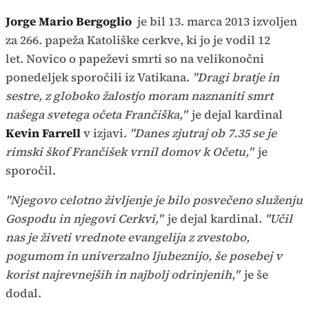
Jorge Mario Bergoglio
je bil 13. marca 2013 izvoljen
za 266. papeža Katoliške cerkve, ki jo je vodil 12
let. Novico o papeževi smrti so na velikonočni
ponedeljek sporočili iz Vatikana.
"Dragi bratje in
sestre, z globoko žalostjo moram naznaniti smrt
našega svetega očeta Frančiška,"
je dejal kardinal
Kevin Farrell
v izjavi.
"Danes zjutraj ob 7.35 se je
rimski škof Frančišek vrnil domov k Očetu,"
je
sporočil.
"Njegovo celotno življenje je bilo posvečeno služenju
Gospodu in njegovi Cerkvi,"
je dejal kardinal.
"Učil
nas je živeti vrednote evangelija z zvestobo,
pogumom in univerzalno ljubeznijo, še posebej v
korist najrevnejših in najbolj odrinjenih,"
je še
dodal.