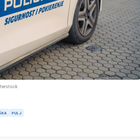
terstock
ŠKA
PULJ