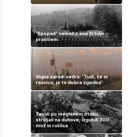
'Spopad' velesil z eno žrtvijo –
prašičem
Vojna zaradi vedra: 'Tudi, če ni
resnica, je to dobra zgodba'
Tavali po meglenem otoku,
streljali na duhove, izgubili 300
mož in rušilca