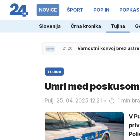
NOVICE
ŠPORT
POP IN
POPKAS
Slovenija
Črna kronika
Tujina
G
21.23
Državna srebrnina pod eno 
21.20
Varnostni konvoj brez ustrez
TUJINA
Umrl med poskusom
Pulj, 25. 04. 2025 12.21
1 min bra
V Pu
priv
Poli