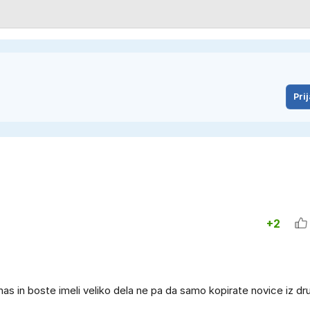
Prij
+2
nas in boste imeli veliko dela ne pa da samo kopirate novice iz dr