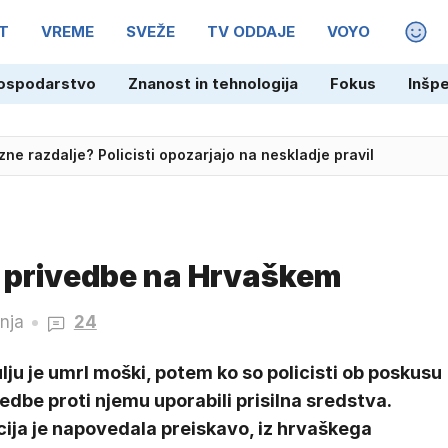
T
VREME
SVEŽE
TV ODDAJE
VOYO
MAGA
ospodarstvo
Znanost in tehnologija
Fokus
Inšp
streho?
ne razdalje? Policisti opozarjajo na neskladje pravil
 privedbe na Hrvaškem
nja
24
lju je umrl moški, potem ko so policisti ob poskusu
edbe proti njemu uporabili prisilna sredstva.
cija je napovedala preiskavo, iz hrvaškega