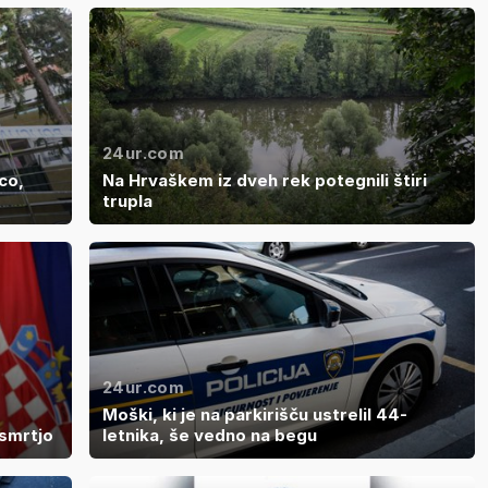
24ur.com
co,
Na Hrvaškem iz dveh rek potegnili štiri
trupla
24ur.com
Moški, ki je na parkirišču ustrelil 44-
 smrtjo
letnika, še vedno na begu