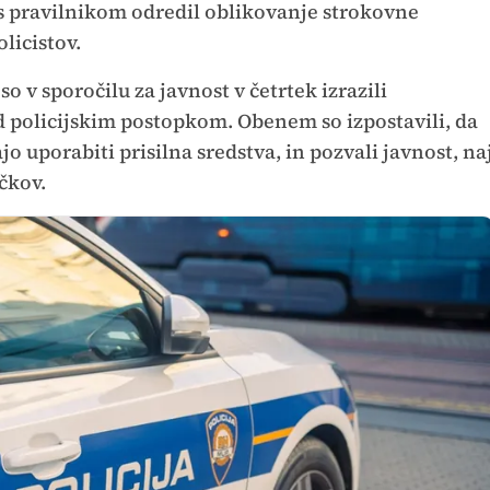
u s pravilnikom odredil oblikovanje strokovne
licistov.
o v sporočilu za javnost v četrtek izrazili
 policijskim postopkom. Obenem so izpostavili, da
o uporabiti prisilna sredstva, in pozvali javnost, na
čkov.