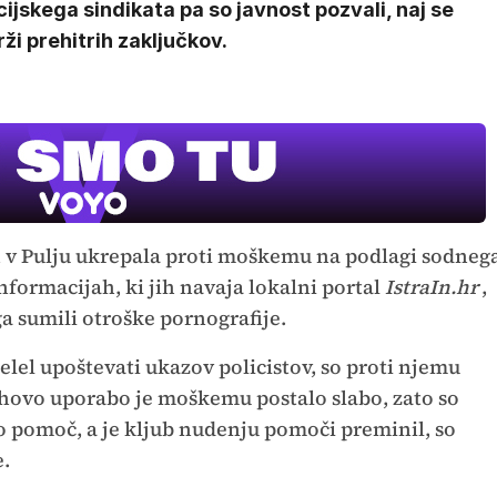
cijskega sindikata pa so javnost pozvali, naj se
ži prehitrih zaključkov.
rah v Pulju ukrepala proti moškemu na podlagi sodneg
formacijah, ki jih navaja lokalni portal
IstraIn.hr
,
ga sumili otroške pornografije.
lel upoštevati ukazov policistov, so proti njemu
jihovo uporabo je moškemu postalo slabo, zato so
ko pomoč, a je kljub nudenju pomoči preminil, so
e.