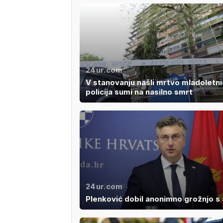
24ur.com
V stanovanju našli mrtvo mladoletni
policija sumi na nasilno smrt
24ur.com
Plenković dobil anonimno grožnjo s