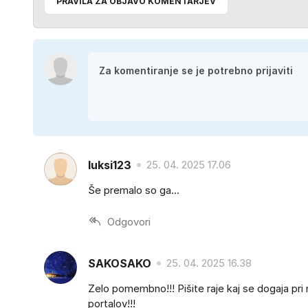
PRAVILA ZA OBJAVO KOMENTARJEV
luksi123
25. 04. 2025 17.06
Še premalo so ga...
Odgovori
SAKOSAKO
25. 04. 2025 16.38
Zelo pomembno!!! Pišite raje kaj se dogaja pri 
portalov!!!