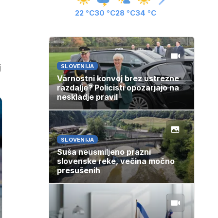
22 °C
30 °C
28 °C
34 °C
j
SLOVENIJA
Varnostni konvoj brez ustrezne
razdalje? Policisti opozarjajo na
neskladje pravil
SLOVENIJA
Suša neusmiljeno prazni
slovenske reke, večina močno
presušenih