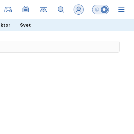
Preklopi barvni na
ZIN
ektor
Svet