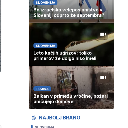
SLOVENIJA
Bo izraelsko veleposlaništvo v
Sloveniji odprto že septembra?
SLOVENIJA
Leto kačjih ugrizov: toliko
primerov že dolgo niso imeli
TUJINA
Balkan v primežu vročine, požari
uničujejo domove
NAJBOLJ BRANO
SLOVENIJA