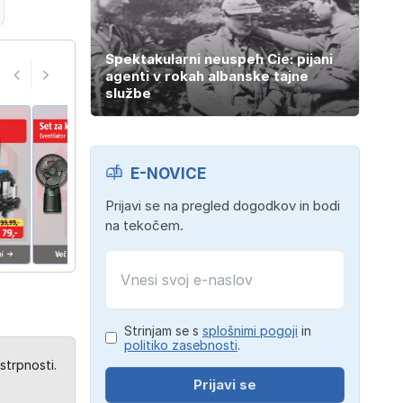
Spektakularni neuspeh Cie: pijani
agenti v rokah albanske tajne
službe
E-NOVICE
Prijavi se na pregled dogodkov in bodi
na tekočem.
Strinjam se s
splošnimi pogoji
in
politiko zasebnosti
.
strpnosti.
Prijavi se