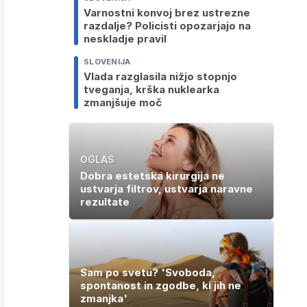
Varnostni konvoj brez ustrezne
razdalje? Policisti opozarjajo na
neskladje pravil
SLOVENIJA
Vlada razglasila nižjo stopnjo
tveganja, krška nuklearka
zmanjšuje moč
OGLAS
Dobra estetska kirurgija ne
ustvarja filtrov, ustvarja naravne
rezultate
Sam po svetu? 'Svoboda,
spontanost in zgodbe, ki jih ne
zmanjka'