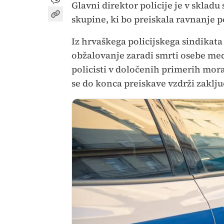
Glavni direktor policije je v sklad
skupine, ki bo preiskala ravnanje po
Iz hrvaškega policijskega sindikata s
obžalovanje zaradi smrti osebe med
policisti v določenih primerih moraj
se do konca preiskave vzdrži zaklju