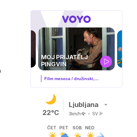
IQ 160
a
Nova hrvaška serija
Ljubljana
22°C
3km/h
SV
ČET
PET
SOB
NED