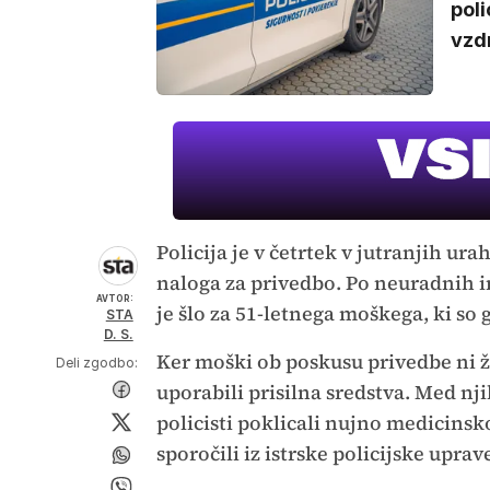
poli
vzdr
Policija je v četrtek v jutranjih u
naloga za privedbo. Po neuradnih in
AVTOR:
je šlo za 51-letnega moškega, ki so 
STA
D. S.
Ker moški ob poskusu privedbe ni že
Deli zgodbo:
uporabili prisilna sredstva. Med n
policisti poklicali nujno medicins
sporočili iz istrske policijske uprav