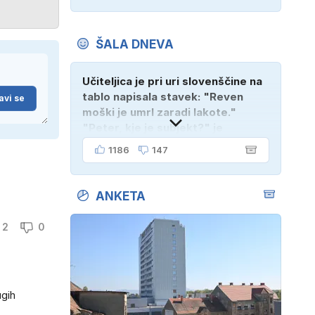
ŠALA DNEVA
Učiteljica je pri uri slovenščine na
tablo napisala stavek: "Reven
avi se
moški je umrl zaradi lakote."
"Peter, kje je subjekt?" je
vprašala. "Verjetno na
1186
147
pokopališču!"
ANKETA
2
0
ugih