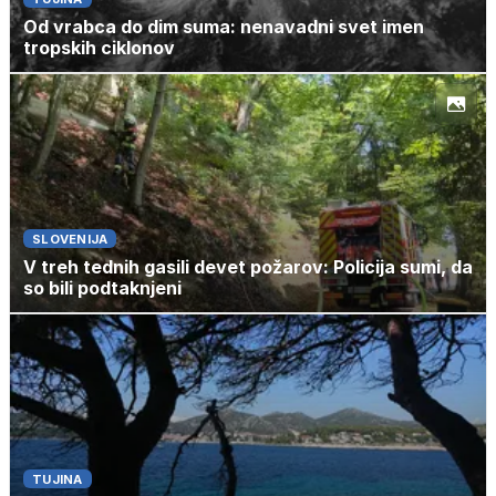
Od vrabca do dim suma: nenavadni svet imen
tropskih ciklonov
SLOVENIJA
V treh tednih gasili devet požarov: Policija sumi, da
so bili podtaknjeni
TUJINA