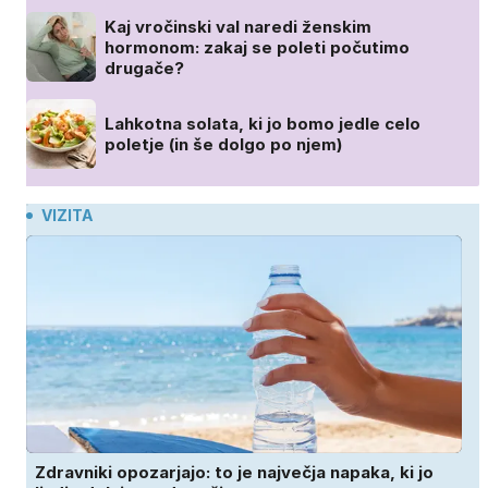
Kaj vročinski val naredi ženskim
hormonom: zakaj se poleti počutimo
drugače?
Lahkotna solata, ki jo bomo jedle celo
poletje (in še dolgo po njem)
VIZITA
Zdravniki opozarjajo: to je največja napaka, ki jo