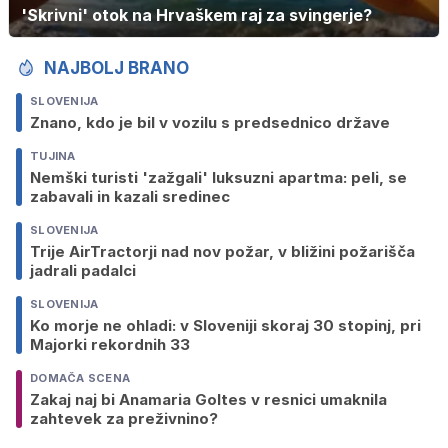
'Skrivni' otok na Hrvaškem raj za svingerje?
NAJBOLJ BRANO
SLOVENIJA
Znano, kdo je bil v vozilu s predsednico države
TUJINA
Nemški turisti 'zažgali' luksuzni apartma: peli, se
zabavali in kazali sredinec
SLOVENIJA
Trije AirTractorji nad nov požar, v bližini požarišča
jadrali padalci
SLOVENIJA
Ko morje ne ohladi: v Sloveniji skoraj 30 stopinj, pri
Majorki rekordnih 33
DOMAČA SCENA
Zakaj naj bi Anamaria Goltes v resnici umaknila
zahtevek za preživnino?