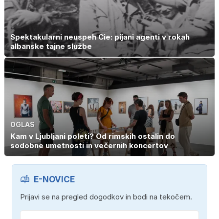
Spektakularni neuspeh Cie: pijani agenti v rokah
albanske tajne službe
OGLAS
Kam v Ljubljani poleti? Od rimskih ostalin do
sodobne umetnosti in večernih koncertov
E-NOVICE
Prijavi se na pregled dogodkov in bodi na tekočem.