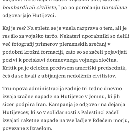
bombardirali civiliste,"
pa po poročanju
Guradiana
odgovarjajo Hutijevci.
Kaj je res? Na spletu se je vnela razprava o tem, ali je
res šlo za vojaško tarčo. Nekateri uporabniki so delili
več fotografij primerov plemenskih srečanj v
podobni krožni formaciji, zato so se začeli pojavljati
pozivi k preiskavi domnevnega vojnega zločina.
Kritik pa je deležen predvsem ameriški predsednik,
češ da se hvali z ubijanjem nedolžnih civilistov.
Trumpova administracija zadnje tri tedne dnevno
izvaja zračne napade na Hutijevce v Jemnu, ki jih
sicer podpira Iran. Kampanja je odgovor na dejanja
Hutijevcev, ki so v solidarnosti s Palestinci začeli
izvajati raketne napade na vse ladje v Rdečem morju,
povezane z Izraelom.