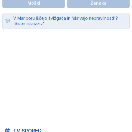
Moški
Ženska
V Mariboru iščejo žvižgača in 'skrivajo nepravilnosti'?
'Sistemski izziv'
TV SPORED