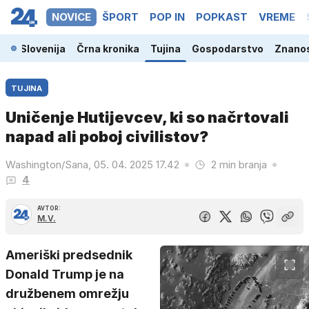
NOVICE
ŠPORT
POP IN
POPKAST
VREME
Slovenija
Črna kronika
Tujina
Gospodarstvo
Znanos
TUJINA
Uničenje Hutijevcev, ki so načrtovali
napad ali poboj civilistov?
Washington/Sana, 05. 04. 2025 17.42
2 min branja
4
AVTOR:
M.V.
Ameriški predsednik
Donald Trump je na
družbenem omrežju