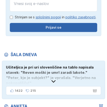
Strinjam se s
splošnimi pogoji
in
politiko zasebnosti
.
Prijavi se
ŠALA DNEVA
Učiteljica je pri uri slovenščine na tablo napisala
stavek: "Reven moški je umrl zaradi lakote."
"Peter, kje je subjekt?" je vprašala. "Verjetno na
pokopališču!"
1422
215
ANKETA