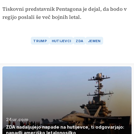
Tiskovni predstavnik Pentagona je dejal, da bodo v
regijo poslali še več bojnih letal.
TRUMP
HUTIJEVCI
ZDA
JEMEN
24ur.com
ZDA nadaljujejo napade na hutijevce, ti odgovarjajo:
napadli ameriško letalonosilko