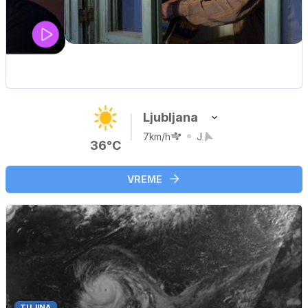
UEFA SUPERPOKAL
V živo na VOYO: sreda ob 20.30
…
Ljubljana
7km/h
J
36°C
VREME
TUJINA