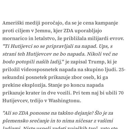
Ameriški mediji poročajo, da se je cena kampanje
proti ciljem v Jemnu, kjer ZDA uporabljajo
mornarico in letalstvo, že približala milijardi evrov.
"Ti Hutijevci so se pripravljali na napad. Ups, s
strani teh Hutijevcev ne bo napada. Nikoli več ne
bodo potopili naših ladij,"
je zapisal Trump, ki je
priložil videosposnetek napada na skupino ljudi. 25-
sekundni posnetek prikazuje zbor oseb, ki ga
prekine eksplozija. Stanje po koncu napada
prikazuje krater in dve vozili. Pri tem naj bi ubili 70
Hutijevcev, trdijo v Washingtonu.
"Ali so ZDA ponosne na takšno dejanje? Šlo je za
plemensko srečanje in to nima ničesar z vašimi
ladjami. Niste uspeli zadeti vojaških tarč, zato ste