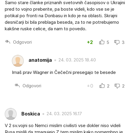
Samo stare članke priznanih svetovnih časopisov o Ukrajini
pred to vojno preberite, pa boste videli, kdo vse se je
potikal po fronti na Donbasu in kdo je na oblasti. Skrajni
desničarji bi bila preblaga beseda, za to ne potrebujemo
kakšne ruske celice, da nam to povedo.
Odgovori
+2
5
3
anatomija
24. 03. 2025 18.40
Imaš prav Wagner in Čečečni presegajo te besede
Odgovori
+0
2
2
Boskica
24. 03. 2025 16.17
V 2 sv.vojni so Nemci mislim civilisti vse dokler niso videli
Rusa mislili da zmagujejo.Z tem mislim kako pomembno je