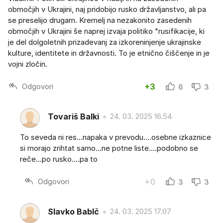
območjih v Ukrajini, naj pridobijo rusko državljanstvo, ali pa
se preselijo drugam. Kremelj na nezakonito zasedenih
območjih v Ukrajini še naprej izvaja politiko "rusifikacije, ki
je del dolgoletnih prizadevanj za izkoreninjenje ukrajinske
kulture, identitete in državnosti. To je etnično čiščenje in je
vojni zločin.
Odgovori
+3
6
3
Tovariš Balki
24. 03. 2025 16.54
To seveda ni res...napaka v prevodu....osebne izkaznice
si morajo zrihtat samo...ne potne liste....podobno se
reče...po rusko....pa to
Odgovori
+0
3
3
Slavko BabIč
24. 03. 2025 17.07