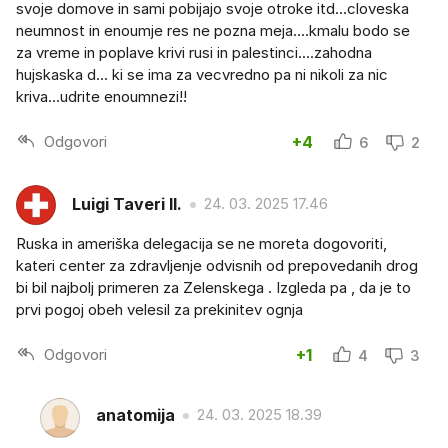
svoje domove in sami pobijajo svoje otroke itd...cloveska
neumnost in enoumje res ne pozna meja....kmalu bodo se
za vreme in poplave krivi rusi in palestinci....zahodna
hujskaska d... ki se ima za vecvredno pa ni nikoli za nic
kriva...udrite enoumnezi!!
Odgovori
+4
6
2
Luigi Taveri II.
24. 03. 2025 17.46
Ruska in ameriška delegacija se ne moreta dogovoriti,
kateri center za zdravljenje odvisnih od prepovedanih drog
bi bil najbolj primeren za Zelenskega . Izgleda pa , da je to
prvi pogoj obeh velesil za prekinitev ognja
Odgovori
+1
4
3
anatomija
24. 03. 2025 18.39