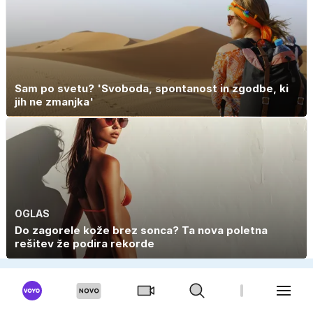
Sam po svetu? 'Svoboda, spontanost in zgodbe, ki
jih ne zmanjka'
OGLAS
Do zagorele kože brez sonca? Ta nova poletna
rešitev že podira rekorde