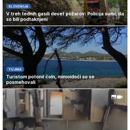
SLOVENIJA
V treh tednih gasili devet požarov: Policija sumi, da
so bili podtaknjeni
TUJINA
Turistom potonil čoln, mimoidoči so se
posmehovali