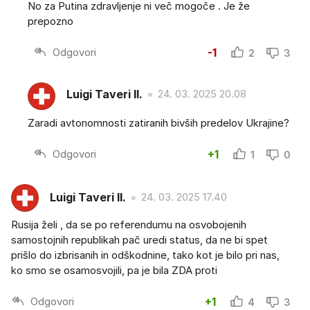
No za Putina zdravljenje ni več mogoče . Je že
prepozno
Odgovori
-1
2
3
Luigi Taveri II.
24. 03. 2025 20.08
Zaradi avtonomnosti zatiranih bivših predelov Ukrajine?
Odgovori
+1
1
0
Luigi Taveri II.
24. 03. 2025 17.40
Rusija želi , da se po referendumu na osvobojenih
samostojnih republikah pač uredi status, da ne bi spet
prišlo do izbrisanih in odškodnine, tako kot je bilo pri nas,
ko smo se osamosvojili, pa je bila ZDA proti
Odgovori
+1
4
3