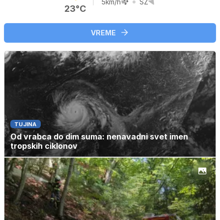
5km/h
SZ
23°C
VREME
TUJINA
Od vrabca do dim suma: nenavadni svet imen
tropskih ciklonov