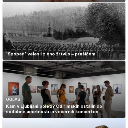
'Spopad' velesil z eno žrtvijo – prašičem
OGLAS
Kam v Ljubljani poleti? Od rimskih ostalin do
sodobne umetnosti in večernih koncertov