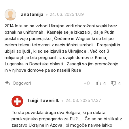
anatomija
24. 03. 2025 17.19
2014 leta so na vzhod Ukrajine vdrli oboroženi vojaki brez
oznak na uniformah . Kasneje se je izkazalo , da je Putin
poslal svojo paravojsko , Čečene in Wagner ki so bili po
celem telesu tetovirani z nacističnimi simboli . Preganjali in
ubijali so ljudi , ki so se izjavili za Ukrajince . Več kot 3
milijone jih je bilo pregnanih iz svojih domov iz Krima,
Luganska in Donetske oblasti . Zasegli so jim premoženje
in v njihove domove pa so naselili Ruse
Odgovori
+0
4
4
Luigi Taveri II.
24. 03. 2025 17.37
To sta povedala druga dva Bolgara, ki pa delata
proukrajinsko propagando za EU?..... Če se ne bi slikali z
zastavo Ukrajine in Azova , bi mogoče naivne lahko