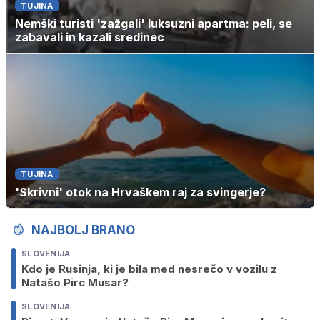
TUJINA
Nemški turisti 'zažgali' luksuzni apartma: peli, se
zabavali in kazali sredinec
TUJINA
'Skrivni' otok na Hrvaškem raj za svingerje?
NAJBOLJ BRANO
SLOVENIJA
Kdo je Rusinja, ki je bila med nesrečo v vozilu z
Natašo Pirc Musar?
SLOVENIJA