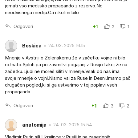
jemati vso medijsko propagando z rezervo.No
neodvisnega medija.Ga nikoli ni bilo
Odgovori
+1
2
1
Boskica
24. 03. 2025 16.15
Mnenje v Avstriji o Zelenskemu že v začetku vojne ni bilo
rožnato.Sploh pa po zavrnitvi pogajanj z Rusijo takoj že na
začetku.Ljudi ne moreš siliti v mnenje.Vsak od nas ima
svoje mnenje o vojni.Nismo vsi za Ruse in Desni.Imamo pač
drugačen pogled,ki si ga ustvarimo v tej poplavi vseh
propaganda.
Odgovori
+1
3
2
anatomija
24. 03. 2025 15.54
Vladimir Putin sili Ukrajince v Rusiji in na zasedenih