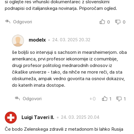
si oglejte res vrhunski dokumentarec z slovenskimi
podnapisi od italijanskega novinarja. Priporočam ogled.
Odgovori
0
0
modelx
24. 03. 2025 20.32
še boljši so intervjuji s sachsom in mearsheimerjom. oba
amerikanca, prvi profesor iekonomije iz comumbije,
drugi profesor politolog mednarodnih odnosov iz
čikaške univerze - tako, da nihče ne more reči, da sta
obskurneža, ampak vedno govorita na osnovi dokazov,
do katerih imata dostope.
Odgovori
+0
1
1
Luigi Taveri II.
24. 03. 2025 20.04
Če bodo Zelenskega zdravili z metadonom bi lahko Rusija