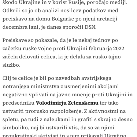
škodo Ukrajine in v korist Rusije, poročajo mediji.
Odkrili so jo ob analizi nosilcev podatkov med
preiskavo na domu Bolgarke po njeni aretaciji
decembra lani, je danes sporočil DSN.
Preiskave so pokazale, da je le nekaj tednov po
začetku ruske vojne proti Ukrajini februarja 2022
začela delovati celica, ki je delala za rusko tajno
službo.
Cilj te celice je bil po navedbah avstrijskega
notranjega ministrstva z usmerjenimi akcijami
negativno vplivati na javno mnenje proti Ukrajini in
predsedniku
Volodimirju Zelenskemu
ter tako
ustvariti prorusko razpoloženje. Z aktivnostmi na
spletu, pa tudi z nalepkami in grafiti s skrajno desno
simboliko, naj bi ustvarili vtis, da so za njimi
proukrajinski aktivisti in s tem prikazali Ukrajino