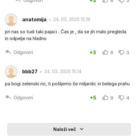
Odgovori
+3
6
3
anatomija
24. 03. 2025 15.19
pri nas so tudi taki pajaci . Čas je , da se jih malo pregleda
in odpelje na hladno
Odgovori
+3
6
3
bbb27
24. 03. 2025 15.14
pa bogi zelenski no, ti pošljemo še miljardic in belega prahu
Odgovori
+5
9
4
Naloži več