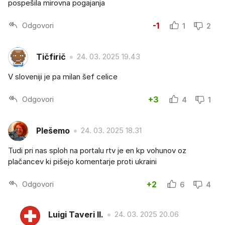
pospešila mirovna pogajanja
Odgovori
-1
1
2
Tičfirič
24. 03. 2025 19.43
V sloveniji je pa milan šef celice
Odgovori
+3
4
1
Plešemo
24. 03. 2025 18.31
Tudi pri nas sploh na portalu rtv je en kp vohunov oz
plačancev ki pišejo komentarje proti ukraini
Odgovori
+2
6
4
Luigi Taveri II.
24. 03. 2025 20.06