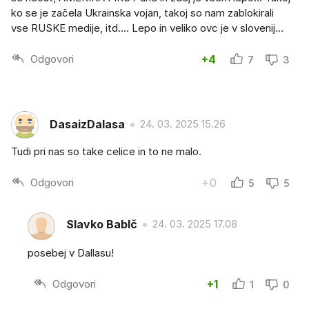
ko se je začela Ukrainska vojan, takoj so nam zablokirali
vse RUSKE medije, itd.... Lepo in veliko ovc je v slovenij...
Odgovori
+4
7
3
DasaizDalasa
24. 03. 2025 15.26
Tudi pri nas so take celice in to ne malo.
Odgovori
+0
5
5
Slavko BabIč
24. 03. 2025 17.08
posebej v Dallasu!
Odgovori
+1
1
0