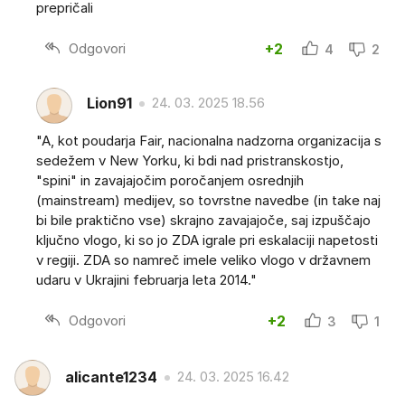
prepričali
Odgovori
+2
4
2
Lion91
24. 03. 2025 18.56
"A, kot poudarja Fair, nacionalna nadzorna organizacija s
sedežem v New Yorku, ki bdi nad pristranskostjo,
"spini" in zavajajočim poročanjem osrednjih
(mainstream) medijev, so tovrstne navedbe (in take naj
bi bile praktično vse) skrajno zavajajoče, saj izpuščajo
ključno vlogo, ki so jo ZDA igrale pri eskalaciji napetosti
v regiji. ZDA so namreč imele veliko vlogo v državnem
udaru v Ukrajini februarja leta 2014."
Odgovori
+2
3
1
alicante1234
24. 03. 2025 16.42