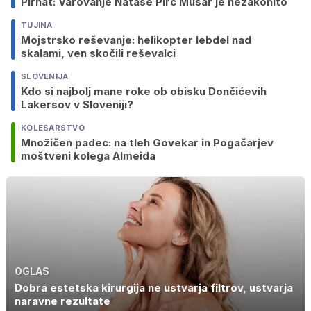
Pirnat: Varovanje Nataše Pirc Musar je nezakonito
TUJINA
Mojstrsko reševanje: helikopter lebdel nad
skalami, ven skočili reševalci
SLOVENIJA
Kdo si najbolj mane roke ob obisku Dončićevih
Lakersov v Sloveniji?
KOLESARSTVO
Množičen padec: na tleh Govekar in Pogačarjev
moštveni kolega Almeida
OGLAS
Dobra estetska kirurgija ne ustvarja filtrov, ustvarja
naravne rezultate