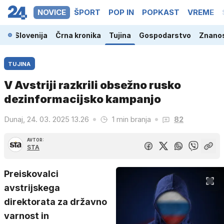
NOVICE
ŠPORT
POP IN
POPKAST
VREME
Slovenija
Črna kronika
Tujina
Gospodarstvo
Znanos
TUJINA
V Avstriji razkrili obsežno rusko
dezinformacijsko kampanjo
Dunaj, 24. 03. 2025 13.26
1 min branja
82
AVTOR:
STA
Preiskovalci
avstrijskega
direktorata za državno
varnost in