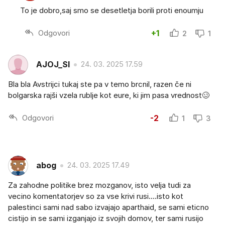
To je dobro,saj smo se desetletja borili proti enoumju
Odgovori
+1
2
1
AJOJ_SI
24. 03. 2025 17.59
Bla bla Avstrijci tukaj ste pa v temo brcnil, razen če ni
bolgarska rajši vzela rublje kot eure, ki jim pasa vrednost🥴
Odgovori
-2
1
3
abog
24. 03. 2025 17.49
Za zahodne politike brez mozganov, isto velja tudi za
vecino komentatorjev so za vse krivi rusi....isto kot
palestinci sami nad sabo izvajajo aparthaid, se sami eticno
cistijo in se sami izganjajo iz svojih domov, ter sami rusijo