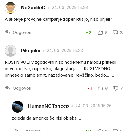
NeXadileC
24. 03. 2025 15.26
A akterje provojne kampanje zoper Rusijo, niso prijeli?
Odgovori
+2
5
3
Pikopiko
24. 03. 2025 15.23
RUSI NIKOLI v zgodovini niso nobenemu narodu prinesli
osvoboditve, napredka, blagostanja......RUSI VEDNO
prinesejo samo smrt, nazadovanje, revščino, bedo.......
Odgovori
-1
6
7
HumanNOTsheep
24. 03. 2025 15.26
zgleda da amerike še nisi obiskal ..