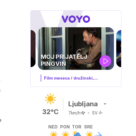
UEFA
SUPERPOKAL
V živo na VOYO: sreda ob 20.30
m
Ljubljana
32°C
7km/h
SV
o
NED
PON
TOR
SRE