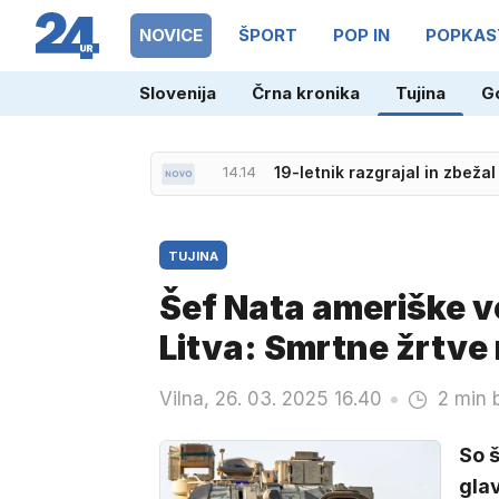
NOVICE
ŠPORT
POP IN
POPKAS
Slovenija
Črna kronika
Tujina
G
14.14
19-letnik razgrajal in zbežal 
TUJINA
Šef Nata ameriške vo
Litva: Smrtne žrtve 
Vilna, 26. 03. 2025 16.40
2 min 
So š
gla