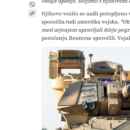
ostaja upanje. Stojimo z njihovimi dr
Njihovo vozilo so našli potopljeno v
sporočila tudi ameriška vojska.
"Ok
med urjenjem upravljali štirje pogre
poročanju
Reutersa
sporočili. Voja