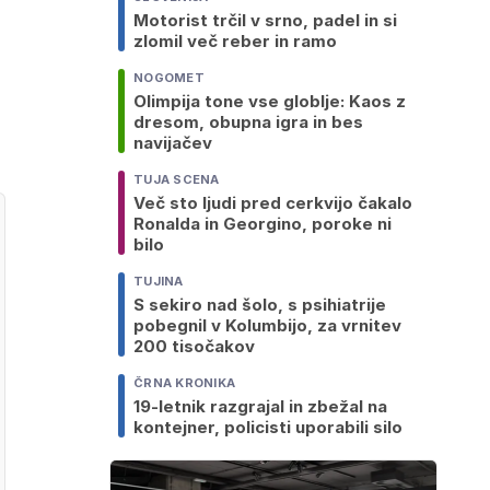
Motorist trčil v srno, padel in si
zlomil več reber in ramo
NOGOMET
Olimpija tone vse globlje: Kaos z
dresom, obupna igra in bes
navijačev
TUJA SCENA
Več sto ljudi pred cerkvijo čakalo
Ronalda in Georgino, poroke ni
bilo
TUJINA
S sekiro nad šolo, s psihiatrije
pobegnil v Kolumbijo, za vrnitev
200 tisočakov
ČRNA KRONIKA
19-letnik razgrajal in zbežal na
kontejner, policisti uporabili silo