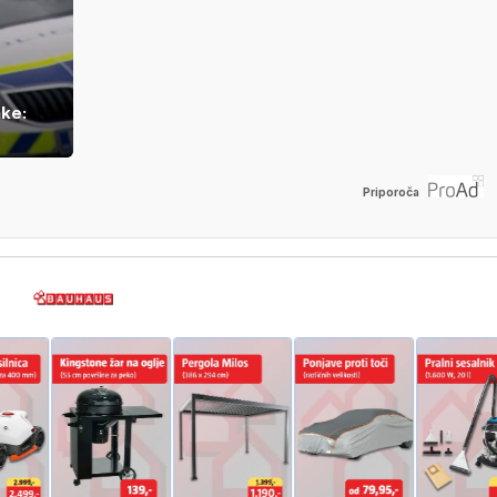
ke:
Priporoča