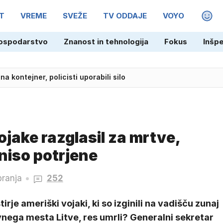
T
VREME
SVEŽE
TV ODDAJE
VOYO
MAGA
ospodarstvo
Znanost in tehnologija
Fokus
Inšp
na kontejner, policisti uporabili silo
jake razglasil za mrtve,
niso potrjene
branja
252
tirje ameriški vojaki, ki so izginili na vadišču zunaj
vnega mesta Litve, res umrli? Generalni sekretar