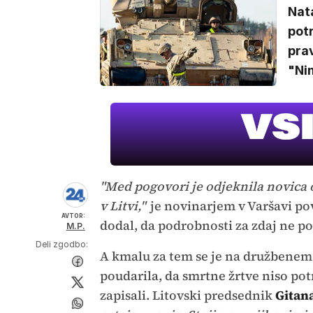
Nat
potr
prav
"Nim
"Med pogovori je odjeknila novica o 
v Litvi,"
je novinarjem v Varšavi po
AVTOR:
dodal, da podrobnosti za zdaj ne p
M.P.
Deli zgodbo:
A kmalu za tem se je na družbenem o
poudarila, da smrtne žrtve niso pot
zapisali. Litovski predsednik
Gitan