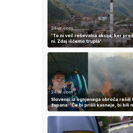
24ur.com
'To ni več reševalna akcija, ker prež
ni. Zdaj iščemo trupla'
24ur.com
Slovenci iz ognjenega obroča rešili 
župana: 'Če bi prišli kasneje, bi bili 