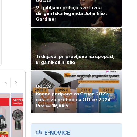
OGLAS
V Ljubljano prihaja svetovna
dirigentska legenda John Eliot
Gardiner
Trdnjava, pripravljena na spopad,
ki ga nikoli ni bilo
OGLAS
Konec podpore za Office 2021:
čas je za prehod na Office 2024
Pro za 19,99 €
E-NOVICE