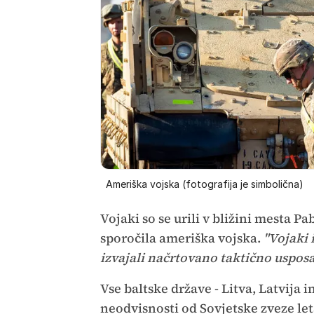
Ameriška vojska (fotografija je simbolična)
Vojaki so se urili v bližini mesta Pa
sporočila ameriška vojska.
"Vojaki i
izvajali načrtovano taktično usposa
Vse baltske države - Litva, Latvija i
neodvisnosti od Sovjetske zveze let