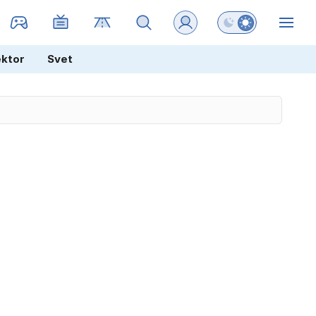
Preklopi barvni na
ZIN
ektor
Svet