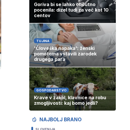
Goriva bi se lahko občutno
pocenila: dizel tudi za več kot 10
centov
TUJINA
'Človeška napaka': ženski
pomotoma vstavili zarodek
drugega para
GOSPODARSTVO
Krave v zakol, klavnice na robu
zmogljivosti: kaj bomo jedli?
NAJBOLJ BRANO
SLOVENIJA