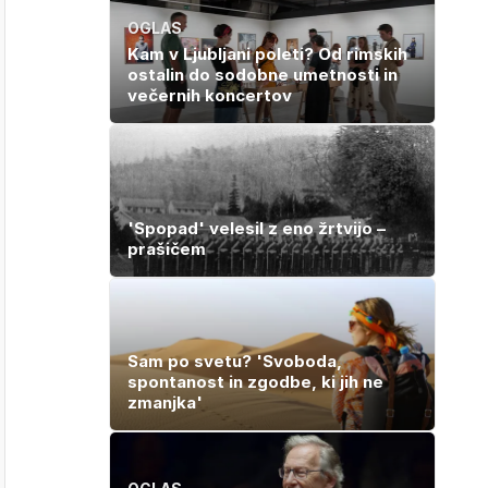
OGLAS
Kam v Ljubljani poleti? Od rimskih
ostalin do sodobne umetnosti in
večernih koncertov
'Spopad' velesil z eno žrtvijo –
prašičem
Sam po svetu? 'Svoboda,
spontanost in zgodbe, ki jih ne
zmanjka'