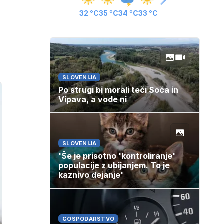
32 °C
35 °C
34 °C
33 °C
SLOVENIJA
Po strugi bi morali teči Soča in
Vipava, a vode ni
SLOVENIJA
'Še je prisotno 'kontroliranje'
populacije z ubijanjem. To je
kaznivo dejanje'
GOSPODARSTVO