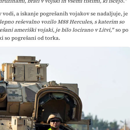
užinami, brati v vojski in vsemi tistimi, ki iščejo."
 vodi, a iskanje pogrešanih vojakov se nadaljuje, je
lepno reševalno vozilo M88 Hercules, s katerim so
šani ameriški vojaki, je bilo locirano v Litvi,"
so po
ki so pogrešani od torka.