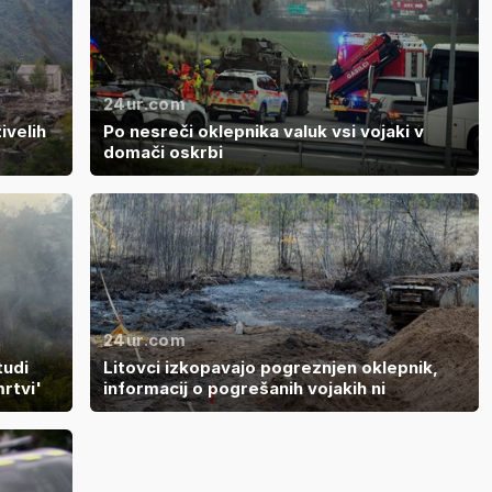
24ur.com
ivelih
Po nesreči oklepnika valuk vsi vojaki v
domači oskrbi
24ur.com
tudi
Litovci izkopavajo pogreznjen oklepnik,
mrtvi'
informacij o pogrešanih vojakih ni