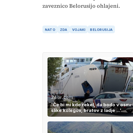
zaveznico Belorusijo ohlajeni.
NATO
ZDA
VOJAKI
BELORUSIJA
24ur.com
'Če bi mi kdo rekel, da bodo v osmr
slike kolegov, bratov z ladje ...'