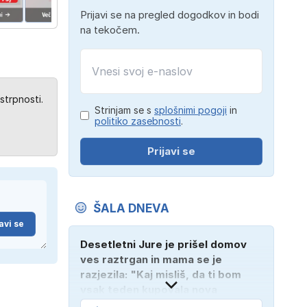
Prijavi se na pregled dogodkov in bodi
na tekočem.
strpnosti.
Strinjam se s
splošnimi pogoji
in
politiko zasebnosti
.
Prijavi se
ŠALA DNEVA
avi se
Desetletni Jure je prišel domov
ves raztrgan in mama se je
razjezila: "Kaj misliš, da ti bom
vsak teden kupovala nova
oblačila?" "Bodi vesela, da je