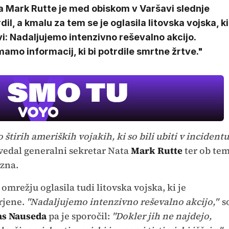
a Mark Rutte je med obiskom v Varšavi slednje
dil, a kmalu za tem se je oglasila litovska vojska, ki
i: Nadaljujemo intenzivno reševalno akcijo.
amo informacij, ki bi potrdile smrtne žrtve."
štirih ameriških vojakih, ki so bili ubiti v incidentu
vedal generalni sekretar Nata
Mark Rutte
ter ob te
ozna.
mrežju oglasila tudi litovska vojska, ki je
rjene.
"Nadaljujemo intenzivno reševalno akcijo,"
s
as Nauseda
pa je sporočil:
"Dokler jih ne najdejo,