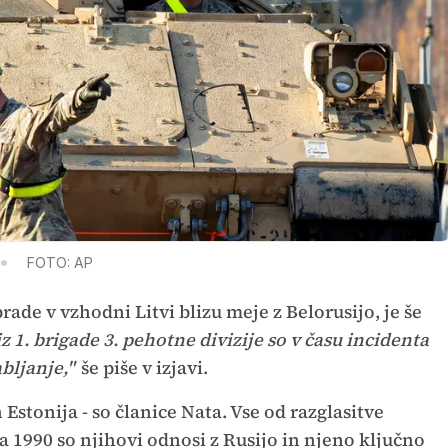
FOTO: AP
brade v vzhodni Litvi blizu meje z Belorusijo, je še
z 1. brigade 3. pehotne divizije so v času incidenta
bljanje,"
še piše v izjavi.
n Estonija - so članice Nata. Vse od razglasitve
a 1990 so njihovi odnosi z Rusijo in njeno ključno