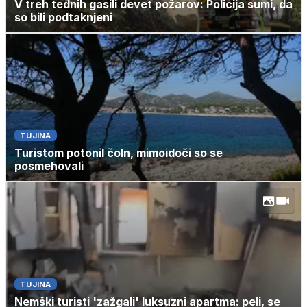
V treh tednih gasili devet požarov: Policija sumi, da
so bili podtaknjeni
TUJINA
Turistom potonil čoln, mimoidoči so se
posmehovali
TUJINA
Nemški turisti 'zažgali' luksuzni apartma: peli, se