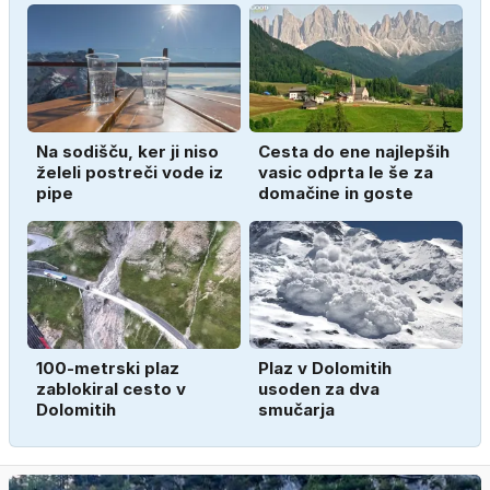
Na sodišču, ker ji niso
Cesta do ene najlepših
želeli postreči vode iz
vasic odprta le še za
pipe
domačine in goste
100-metrski plaz
Plaz v Dolomitih
zablokiral cesto v
usoden za dva
Dolomitih
smučarja