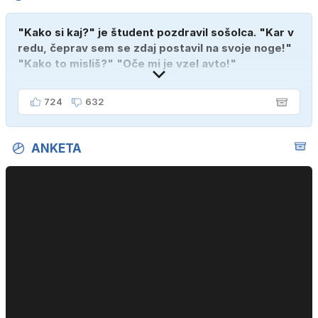
"Kako si kaj?" je študent pozdravil sošolca. "Kar v
redu, čeprav sem se zdaj postavil na svoje noge!"
"Kako to misliš?" "Oče mi je vzel avto!"
724
632
ANKETA