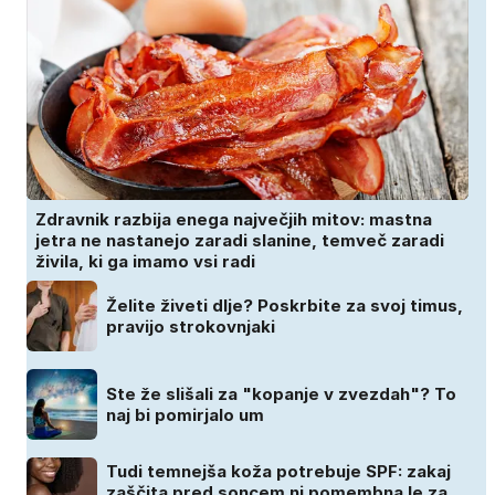
Zdravnik razbija enega največjih mitov: mastna
jetra ne nastanejo zaradi slanine, temveč zaradi
živila, ki ga imamo vsi radi
Želite živeti dlje? Poskrbite za svoj timus,
pravijo strokovnjaki
Ste že slišali za "kopanje v zvezdah"? To
naj bi pomirjalo um
Tudi temnejša koža potrebuje SPF: zakaj
zaščita pred soncem ni pomembna le za