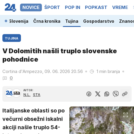
NOVICE
ŠPORT
POP IN
POPKAST
VREME
Slovenija
Črna kronika
Tujina
Gospodarstvo
Znanos
TUJINA
V Dolomitih našli truplo slovenske
pohodnice
Cortina d'Ampezzo, 09. 06. 2026 20.56
1 min branja
0
AVTOR:
N.L.
STA
Italijanske oblasti so po
večurni obsežni iskalni
akciji našle truplo 54-