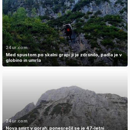
24ur.com
Med spustom po skalni grapi ji je zdrsnilo, padla je v
globino in umrla
24ur.com
Nova smrt v gorah: ponesrečil se je 47-letni