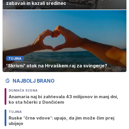
zabavali in kazali sredinec
TUJINA
'Skrivni' otok na Hrvaškem raj za svingerje?
NAJBOLJ BRANO
DOMAČA SCENA
Anamaria naj bi zahtevala 43 milijonov in manj dni,
ko sta hčerki z Dončićem
TUJINA
Ruske 'črne vdove': upajo, da jim može čim prej
ubijejo