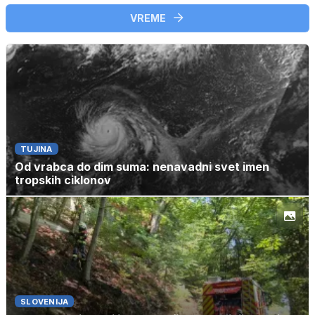
VREME
TUJINA
Od vrabca do dim suma: nenavadni svet imen
tropskih ciklonov
SLOVENIJA