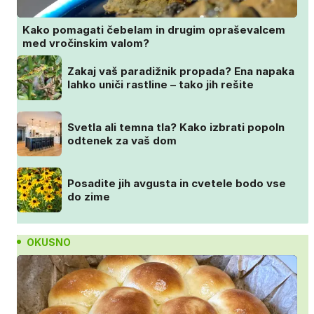
Kako pomagati čebelam in drugim opraševalcem
med vročinskim valom?
Zakaj vaš paradižnik propada? Ena napaka
lahko uniči rastline – tako jih rešite
Svetla ali temna tla? Kako izbrati popoln
odtenek za vaš dom
Posadite jih avgusta in cvetele bodo vse
do zime
OKUSNO