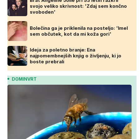
Brat Angeline Jolie pri 53 letih razkril
svojo veliko skrivnost: 'Zdaj sem končno
svoboden'
Bolečina ga je priklenila na posteljo: 'Imel
sem občutek, kot da mi koža gori'
Ideja za poletno branje: Ena
najpomembnejših knjig o življenju, ki jo
boste prebrali
DOMINVRT