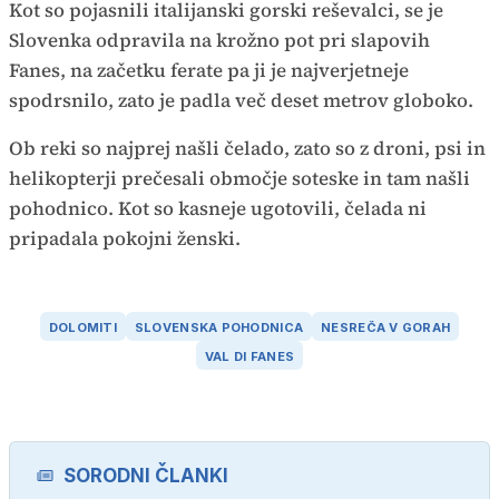
Kot so pojasnili italijanski gorski reševalci, se je
Slovenka odpravila na krožno pot pri slapovih
Fanes, na začetku ferate pa ji je najverjetneje
spodrsnilo, zato je padla več deset metrov globoko.
Ob reki so najprej našli čelado, zato so z droni, psi in
helikopterji prečesali območje soteske in tam našli
pohodnico. Kot so kasneje ugotovili, čelada ni
pripadala pokojni ženski.
DOLOMITI
SLOVENSKA POHODNICA
NESREČA V GORAH
VAL DI FANES
SORODNI ČLANKI