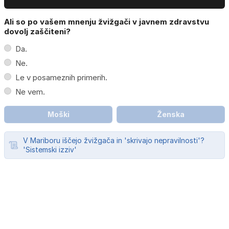
Ali so po vašem mnenju žvižgači v javnem zdravstvu
dovolj zaščiteni?
Da.
Ne.
Le v posameznih primerih.
Ne vem.
Moški
Ženska
V Mariboru iščejo žvižgača in 'skrivajo nepravilnosti'?
'Sistemski izziv'