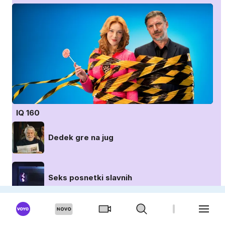
IQ 160
Dedek gre na jug
Seks posnetki slavnih
Poroka na prvi pogled: Avstralija