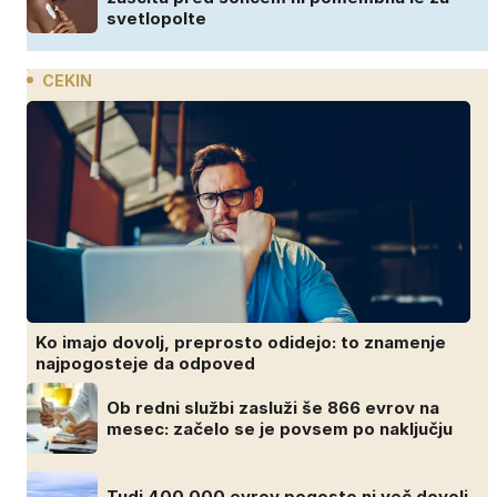
svetlopolte
CEKIN
Ko imajo dovolj, preprosto odidejo: to znamenje
najpogosteje da odpoved
Ob redni službi zasluži še 866 evrov na
mesec: začelo se je povsem po naključju
Tudi 400.000 evrov pogosto ni več dovolj