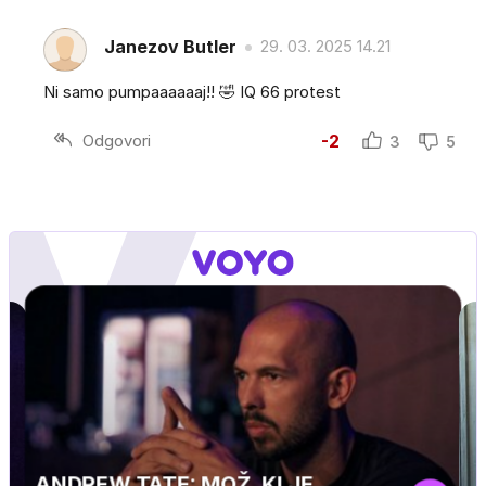
Janezov Butler
29. 03. 2025 14.21
Ni samo pumpaaaaaaj!! 🤣 IQ 66 protest
Odgovori
-2
3
5