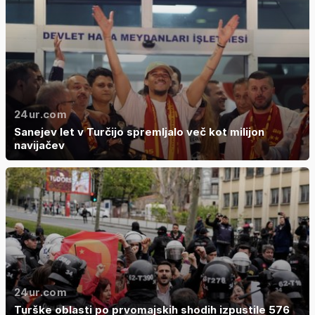
24ur.com
Sanejev let v Turčijo spremljalo več kot milijon
navijačev
24ur.com
Turške oblasti po prvomajskih shodih izpustile 576