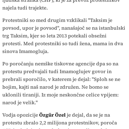
ljudska stranka (CHP), ki je za prevoz protestnikov
najela tudi trajekte.
Protestniki so med drugim vzklikali "Taksim je
povsod, upor je povsod", nanašajoč se na istanbulski
trg Taksim, kjer so leta 2013 potekali obsežni
protesti. Med protestniki so tudi žena, mama in dva
sinova Imamogluja.
Po poročanju nemške tiskovne agencije dpa so na
protestu predvajali tudi Imamoglujev govor in
prebrali sporočilo, v katerem je dejal: "Sploh se ne
bojim, kajti naš narod je združen. Ne bomo se
uklonili tiraniji. Iz moje neskončne celice vpijem:
narod je velik."
Vodja opozicije
Özgür Özel
je dejal, da se je na
protestu zbralo 2,2 milijona protestnikov, poroča