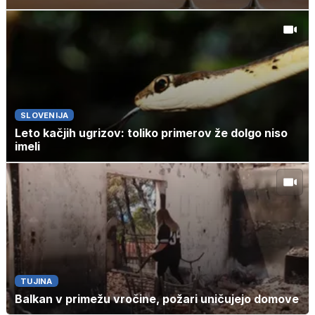
SLOVENIJA
Leto kačjih ugrizov: toliko primerov že dolgo niso
imeli
TUJINA
Balkan v primežu vročine, požari uničujejo domove