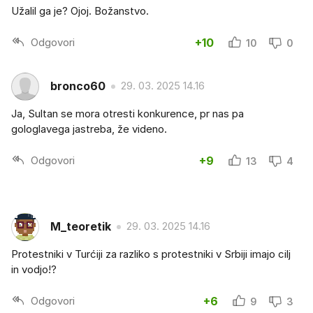
Užalil ga je? Ojoj. Božanstvo.
Odgovori
+10
10
0
bronco60
29. 03. 2025 14.16
Ja, Sultan se mora otresti konkurence, pr nas pa
gologlavega jastreba, že videno.
Odgovori
+9
13
4
M_teoretik
29. 03. 2025 14.16
Protestniki v Turćiji za razliko s protestniki v Srbiji imajo cilj
in vodjo!?
Odgovori
+6
9
3