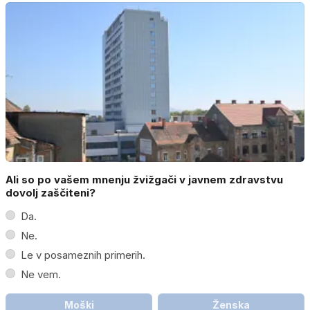
Ali so po vašem mnenju žvižgači v javnem zdravstvu
dovolj zaščiteni?
Da.
Ne.
Le v posameznih primerih.
Ne vem.
Moški
Ženska