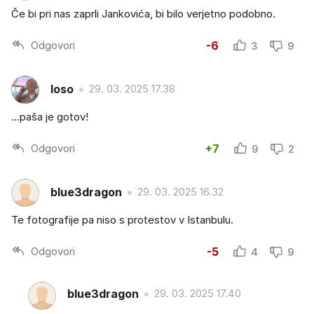
Če bi pri nas zaprli Jankovića, bi bilo verjetno podobno.
Odgovori
-6
3
9
loso
29. 03. 2025 17.38
…paša je gotov!
Odgovori
+7
9
2
blue3dragon
29. 03. 2025 16.32
Te fotografije pa niso s protestov v Istanbulu.
Odgovori
-5
4
9
blue3dragon
29. 03. 2025 17.40