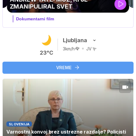
MOJ PRIJATELJ PINGVIN
Film meseca / družinski, pustolovski
Ljubljana
3km/h
JV
23°C
VREME
SLOVENIJA
Varnostni konvoj brez ustrezne razdalje? Policisti