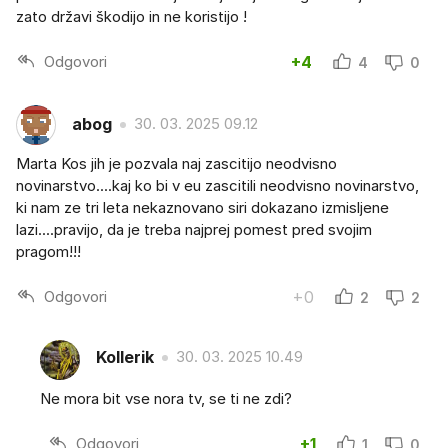
zato državi škodijo in ne koristijo !
Odgovori
+4
4
0
abog
30. 03. 2025 09.12
Marta Kos jih je pozvala naj zascitijo neodvisno
novinarstvo....kaj ko bi v eu zascitili neodvisno novinarstvo,
ki nam ze tri leta nekaznovano siri dokazano izmisljene
lazi....pravijo, da je treba najprej pomest pred svojim
pragom!!!
Odgovori
+0
2
2
Kollerik
30. 03. 2025 10.49
Ne mora bit vse nora tv, se ti ne zdi?
Odgovori
+1
1
0