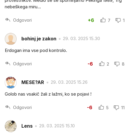
protestnikov. Medlo se še spominjamo Pekinga 1989, Trg
nebeškega miru...
Odgovori
+6
7
1
bohinj je zakon
29. 03. 2025 15.30
Erdogan ima vse pod kontrolo.
Odgovori
-6
2
8
MESE?AR
29. 03. 2025 15.26
Golob nas vsakič žali z lažmi, ko se pojavi !
Odgovori
-6
5
11
Lens
29. 03. 2025 15.10