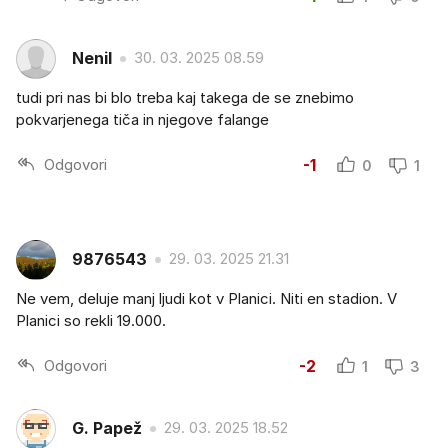
Nenil
30. 03. 2025 08.59
tudi pri nas bi blo treba kaj takega de se znebimo
pokvarjenega tiča in njegove falange
Odgovori
-1
0
1
9876543
29. 03. 2025 21.31
Ne vem, deluje manj ljudi kot v Planici. Niti en stadion. V
Planici so rekli 19.000.
Odgovori
-2
1
3
G. Papež
29. 03. 2025 18.52