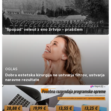
'Spopad' velesil z eno žrtvijo – prašičem
OGLAS
Dobra estetska kirurgija ne ustvarja filtrov, ustvarja
naravne rezultate