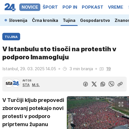
NOVICE
ŠPORT
POP IN
POPKAST
VREME
Slovenija
Črna kronika
Tujina
Gospodarstvo
Znanos
TUJINA
V Istanbulu sto tisoči na protestih v
podporo Imamogluju
Istanbul, 29. 03. 2025 14.05
3 min branja
19
AVTOR:
STA
M.S.
V Turčiji kljub prepovedi
zborovanj potekajo novi
protesti v podporo
priprtemu županu