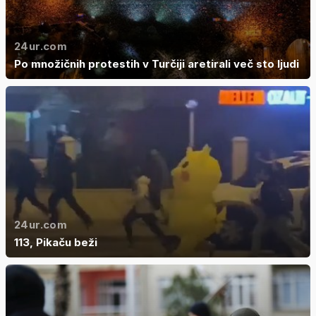
24ur.com
Po množičnih protestih v Turčiji aretirali več sto ljudi
24ur.com
113, Pikaču beži