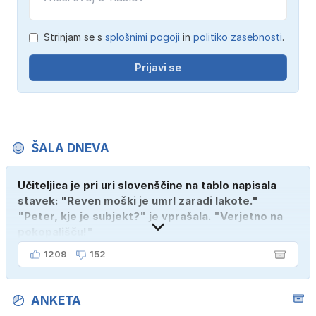
Strinjam se s
splošnimi pogoji
in
politiko zasebnosti
.
Prijavi se
ŠALA DNEVA
Učiteljica je pri uri slovenščine na tablo napisala
stavek: "Reven moški je umrl zaradi lakote."
"Peter, kje je subjekt?" je vprašala. "Verjetno na
pokopališču!"
1209
152
ANKETA