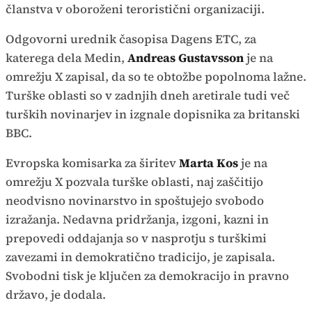
članstva v oboroženi teroristični organizaciji.
Odgovorni urednik časopisa Dagens ETC, za
katerega dela Medin,
Andreas Gustavsson
je na
omrežju X zapisal, da so te obtožbe popolnoma lažne.
Turške oblasti so v zadnjih dneh aretirale tudi več
turških novinarjev in izgnale dopisnika za britanski
BBC.
Evropska komisarka za širitev
Marta Kos
je na
omrežju X pozvala turške oblasti, naj zaščitijo
neodvisno novinarstvo in spoštujejo svobodo
izražanja. Nedavna pridržanja, izgoni, kazni in
prepovedi oddajanja so v nasprotju s turškimi
zavezami in demokratično tradicijo, je zapisala.
Svobodni tisk je ključen za demokracijo in pravno
državo, je dodala.