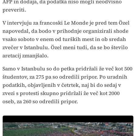
AFP in dodaja, da podatka niso mogli neodvisno
preveriti.
V intervjuju za francoski Le Monde je pred tem Özel
napovedal, da bodo v prihodnje organizirali shode
vsako soboto v enem od turških mest in ob sredah
zvečer v Istanbulu. Özel meni tudi, da se bo število
aretacij zmanjšalo.
Samo v Istanbulu so do petka pridržali že več kot 500
študentov, za 275 pa so odredili pripor. Po uradnih
podatkih, objavljenih v četrtek, naj bi do sedaj v
zvezi s protesti skupno pridržali že več kot 2000
oseb, za 260 so odredili pripor.