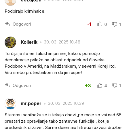
Podpirajo kriminalce.
Odgovori
-1
0
1
Kollerik
30. 03. 2025 10.48
Turčija je še en žalosten primer, kako s pomočjo
demokracije prileže na oblast odpadek od človeka.
Podobno v Ameriki, na Madžarskem, v severni Koreji itd.
Vso srečo protestnikom in da jim uspe!
Odgovori
+3
4
1
mr.poper
30. 03. 2025 10.39
Staremu senilnežu se iztekajo dnevi ,po moje so vsi nad 65
prestari za opravljanje tako zahtevne funkcije , kot je
predsednik države . Saj ne dojemajo hitrega razvoja družbe