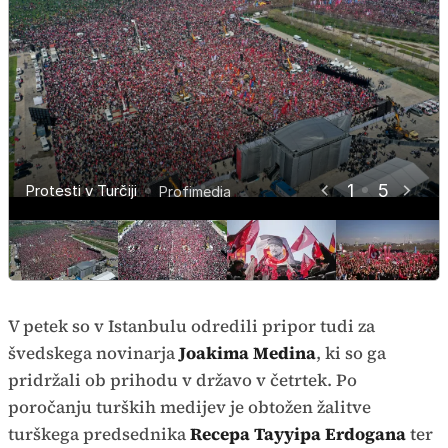
1
5
Protesti v Turčiji
Protesti v Turčiji
Protesti v Turčiji
Protesti v Turčiji
Protesti v Turčiji
Profimedia
Profimedia
AP
AP
AP
V petek so v Istanbulu odredili pripor tudi za
švedskega novinarja
Joakima Medina
, ki so ga
pridržali ob prihodu v državo v četrtek. Po
poročanju turških medijev je obtožen žalitve
turškega predsednika
Recepa Tayyipa Erdogana
ter