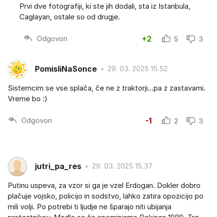
Prvi dve fotografiji, ki ste jih dodali, sta iz Istanbula,
Caglayan, ostale so od drugje.
Odgovori
+2
5
3
PomisliNaSonce
29. 03. 2025 15.52
Sistemcim se vse splača, če ne z traktorji...pa z zastavami.
Vreme bo :)
Odgovori
-1
2
3
jutri_pa_res
29. 03. 2025 15.37
Putinu uspeva, za vzor si ga je vzel Erdogan. Dokler dobro
plačuje vojsko, policijo in sodstvo, lahko zatira opozicijo po
mili volji. Po potrebi ti ljudje ne šparajo niti ubijanja