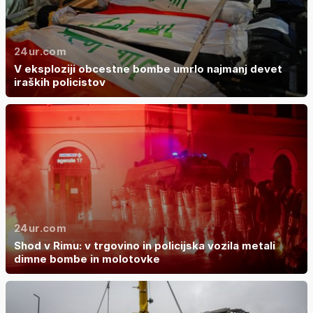
24ur.com
V eksploziji obcestne bombe umrlo najmanj devet
iraških policistov
24ur.com
Shod v Rimu: v trgovino in policijska vozila metali
dimne bombe in molotovke