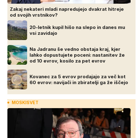
Zakaj nekateri mladi napredujejo dvakrat hitreje
od svojih vrstnikov?
20-letnik kupil hišo na slepo in danes mu
vsi zavidajo
Na Jadranu še vedno obstaja kraj, kjer
lahko dopustujete poceni: nastanitev že
od 10 evrov, kosilo za pet evrov
Kovanec za 5 evrov prodajajo za več kot
60 evrov: navijači in zbiratelji ga že iščejo
MOSKISVET