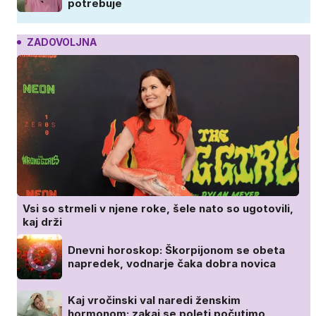
potrebuje
ZADOVOLJNA
Vsi so strmeli v njene roke, šele nato so ugotovili,
kaj drži
Dnevni horoskop: Škorpijonom se obeta
napredek, vodnarje čaka dobra novica
Kaj vročinski val naredi ženskim
hormonom: zakaj se poleti počutimo