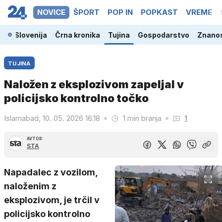
NOVICE
ŠPORT
POP IN
POPKAST
VREME
Slovenija
Črna kronika
Tujina
Gospodarstvo
Znanos
TUJINA
Naložen z eksplozivom zapeljal v
policijsko kontrolno točko
Islamabad, 10. 05. 2026 16.18
1 min branja
1
AVTOR:
STA
Napadalec z vozilom,
naloženim z
eksplozivom, je trčil v
policijsko kontrolno