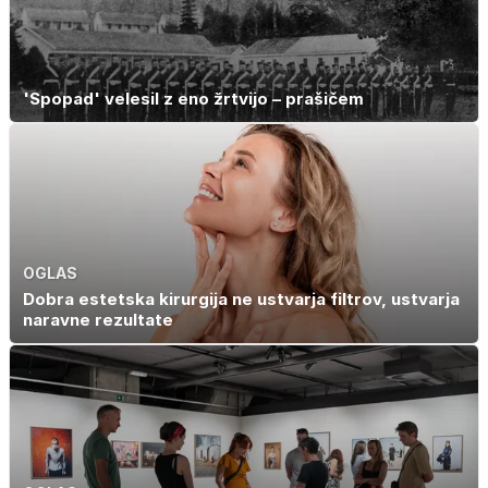
'Spopad' velesil z eno žrtvijo – prašičem
OGLAS
Dobra estetska kirurgija ne ustvarja filtrov, ustvarja
naravne rezultate