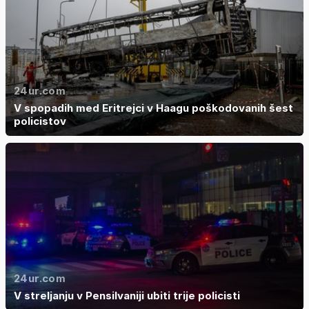
24ur.com
V spopadih med Eritrejci v Haagu poškodovanih šest
policistov
24ur.com
V streljanju v Pensilvaniji ubiti trije policisti