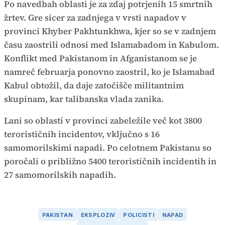
Po navedbah oblasti je za zdaj potrjenih 15 smrtnih
žrtev. Gre sicer za zadnjega v vrsti napadov v
provinci Khyber Pakhtunkhwa, kjer so se v zadnjem
času zaostrili odnosi med Islamabadom in Kabulom.
Konflikt med Pakistanom in Afganistanom se je
namreč februarja ponovno zaostril, ko je Islamabad
Kabul obtožil, da daje zatočišče militantnim
skupinam, kar talibanska vlada zanika.
Lani so oblasti v provinci zabeležile več kot 3800
terorističnih incidentov, vključno s 16
samomorilskimi napadi. Po celotnem Pakistanu so
poročali o približno 5400 terorističnih incidentih in
27 samomorilskih napadih.
PAKISTAN
EKSPLOZIV
POLICISTI
NAPAD