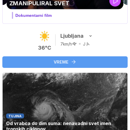
Ljubljana
7km/h
J
36°C
VREME
TUJINA
Od vrabca do dim suma: nenavadni svet imen
tropskih ciklonov