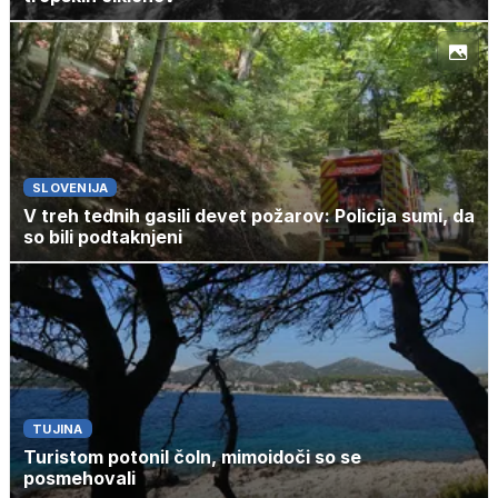
SLOVENIJA
V treh tednih gasili devet požarov: Policija sumi, da
so bili podtaknjeni
TUJINA
Turistom potonil čoln, mimoidoči so se
posmehovali