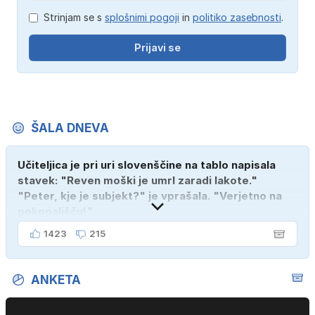
Strinjam se s
splošnimi pogoji
in
politiko zasebnosti
.
Prijavi se
ŠALA DNEVA
Učiteljica je pri uri slovenščine na tablo napisala
stavek: "Reven moški je umrl zaradi lakote."
"Peter, kje je subjekt?" je vprašala. "Verjetno na
pokopališču!"
1423
215
ANKETA