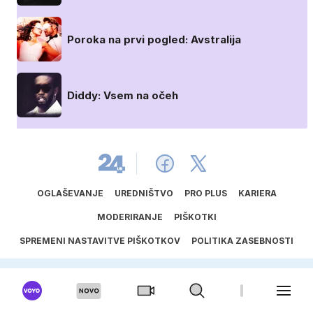
Poroka na prvi pogled: Avstralija
Diddy: Vsem na očeh
OGLAŠEVANJE
UREDNIŠTVO
PRO PLUS
KARIERA
MODERIRANJE
PIŠKOTKI
SPREMENI NASTAVITVE PIŠKOTKOV
POLITIKA ZASEBNOSTI
SPLOŠNI POGOJI
PRAVILA RAVNANJA ZA ZAŠČITO OTROK
SPORED ODDAJANIH AVTORSKIH DEL
UPORABA UMETNE INTELIGENCE