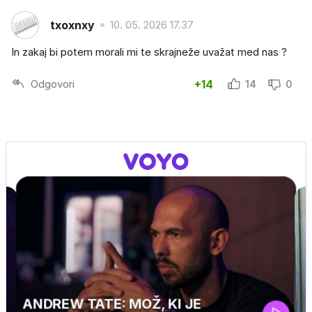
txoxnxy
10. 05. 2026 17.37
In zakaj bi potem morali mi te skrajneže uvažat med nas ?
Odgovori
+14
14
0