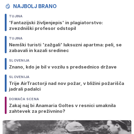
NAJBOLJ BRANO
TUJINA
'Fantazijski življenjepis' in plagiatorstvo:
zvezdniški profesor odstopil
TUJINA
Nemški turisti 'zažgali' luksuzni apartma: peli, se
zabavali in kazali sredinec
SLOVENIJA
Znano, kdo je bil v vozilu s predsednico države
SLOVENIJA
Trije AirTractorji nad nov požar, v bližini požarišča
jadrali padalci
DOMAČA SCENA
Zakaj naj bi Anamaria Goltes v resnici umaknila
zahtevek za preživnino?