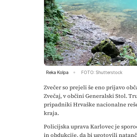
Reka Kolpa
FOTO: Shutterstock
Zvečer so prejeli še eno prijavo obč
Zvečaj, v občini Generalski Stol. T
pripadniki Hrvaške nacionalne rešev
kraja.
Policijska uprava Karlovec je sporo
in obdukcije, da bi ugotovili natanč