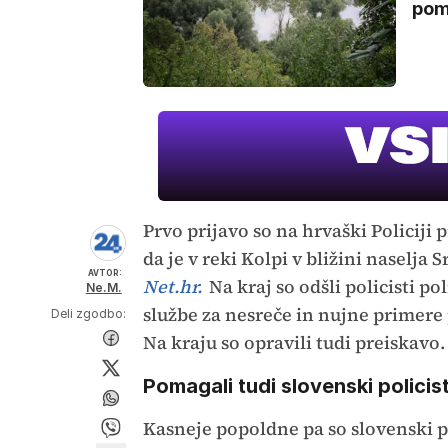
poma
Prvo prijavo so na hrvaški Policiji 
da je v reki Kolpi v bližini naselja
AVTOR:
Net.hr.
Na kraj so odšli policisti p
Ne.M.
službe za nesreče in nujne primere
Deli zgodbo:
Na kraju so opravili tudi preiskavo.
Pomagali tudi slovenski policisti
Kasneje popoldne pa so slovenski pol