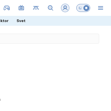
Preklopi barvni na
ZIN
ektor
Svet
n