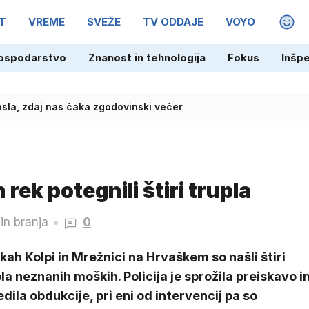
T
VREME
SVEŽE
TV ODDAJE
VOYO
MAGA
ospodarstvo
Znanost in tehnologija
Fokus
Inšp
asla, zdaj nas čaka zgodovinski večer
rek potegnili štiri trupla
in branja
0
kah Kolpi in Mrežnici na Hrvaškem so našli štiri
la neznanih moških. Policija je sprožila preiskavo i
dila obdukcije, pri eni od intervencij pa so