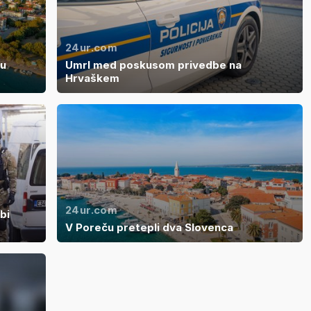
24ur.com
ku
Umrl med poskusom privedbe na
Hrvaškem
24ur.com
bi
V Poreču pretepli dva Slovenca