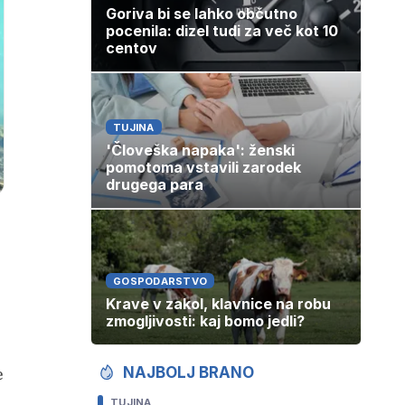
Goriva bi se lahko občutno
pocenila: dizel tudi za več kot 10
centov
TUJINA
'Človeška napaka': ženski
pomotoma vstavili zarodek
drugega para
GOSPODARSTVO
Krave v zakol, klavnice na robu
zmogljivosti: kaj bomo jedli?
e
NAJBOLJ BRANO
TUJINA