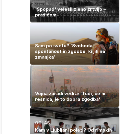
'Spopad' velesil z eno žrtvijo –
prašičem
Sam po svetu? 'Svoboda,
spontanost in zgodbe, ki jih ne
zmanjka'
Vojna zaradi vedra: 'Tudi, če ni
resnica, je to dobra zgodba'
OGLAS
Kam v Ljubljani poleti? Od rimskih