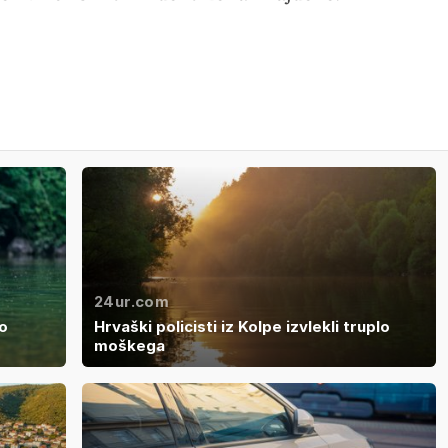
24ur.com
 o
Hrvaški policisti iz Kolpe izvlekli truplo
moškega