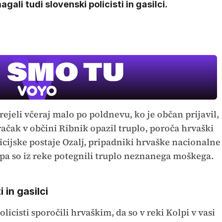
gali tudi slovenski policisti in gasilci.
prejeli včeraj malo po poldnevu, ko je občan prijavil,
 Sračak v občini Ribnik opazil truplo, poroča hrvaški
Film meseca /
pustolovski
olicijske postaje Ozalj, pripadniki hrvaške nacionalne
 pa so iz reke potegnili truplo neznanega moškega.
 in gasilci
icisti sporočili hrvaškim, da so v reki Kolpi v vasi