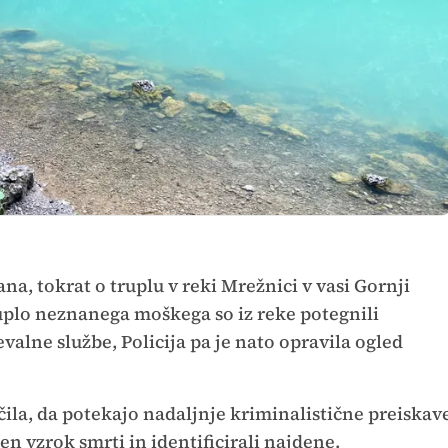
ana, tokrat o truplu v reki Mrežnici v vasi Gornji
ruplo neznanega moškega so iz reke potegnili
alne službe, Policija pa je nato opravila ogled
čila, da potekajo nadaljnje kriminalistične preiskav
en vzrok smrti in identificirali najdene.