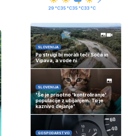
29 °C
35 °C
35 °C
33 °C
SLOVENIJA
Po strugi bi morali teči Soča in
Vipava, a vode ni
SLOVENIJA
'Še je prisotno 'kontroliranje'
populacije z ubijanjem. To je
kaznivo dejanje'
GOSPODARSTVO