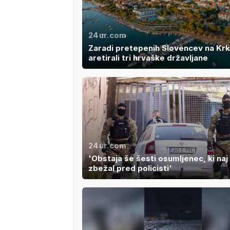
24ur.com
Zaradi pretepenih Slovencev na Kr
aretirali tri hrvaške državljane
24ur.com
'Obstaja še šesti osumljenec, ki naj 
zbežal pred policisti'