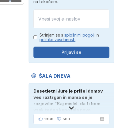
na tekočem.
Strinjam se s
splošnimi pogoji
in
politiko zasebnosti
.
Prijavi se
ŠALA DNEVA
Desetletni Jure je prišel domov
ves raztrgan in mama se je
razjezila: "Kaj misliš, da ti bom
vsak teden kupovala nova
oblačila?" "Bodi vesela, da je
1338
560
tako!" je odgovoril Jure. "Sosedje