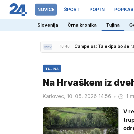
NOVICE
ŠPORT
POP IN
POPKAS
Slovenija
Črna kronika
Tujina
G
10.46
Campelos: Ta ekipa bo še r
TUJINA
Na Hrvaškem iz dveh 
Karlovec, 10. 05. 2026 14.56
1 m
V re
trup
odre