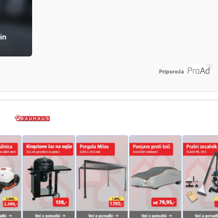
in
Priporoča