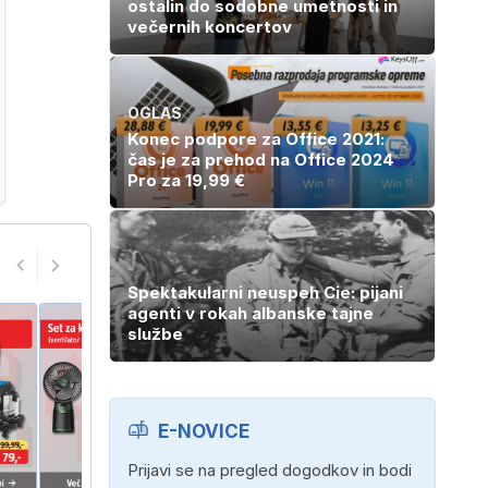
ostalin do sodobne umetnosti in
večernih koncertov
OGLAS
Konec podpore za Office 2021:
čas je za prehod na Office 2024
Pro za 19,99 €
Spektakularni neuspeh Cie: pijani
agenti v rokah albanske tajne
službe
E-NOVICE
Prijavi se na pregled dogodkov in bodi