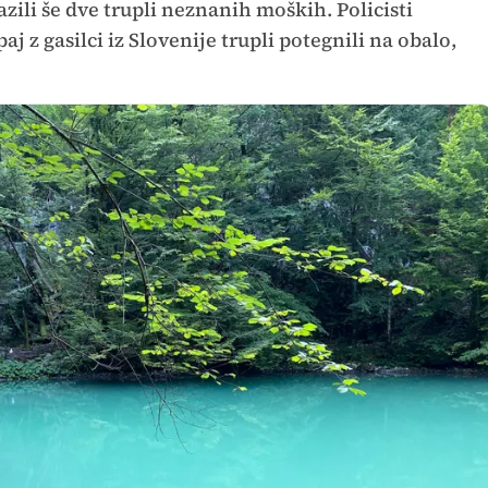
azili še dve trupli neznanih moških. Policisti
j z gasilci iz Slovenije trupli potegnili na obalo,