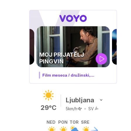
UEFA
SUPERPOKAL
 družinski,
V živo na VOYO: sreda ob 20.30
Ljubljana
29°C
5km/h
SV
NED
PON
TOR
SRE