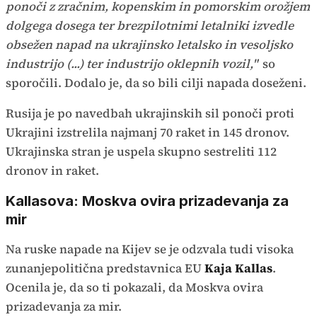
ponoči z zračnim, kopenskim in pomorskim orožjem
dolgega dosega ter brezpilotnimi letalniki izvedle
obsežen napad na ukrajinsko letalsko in vesoljsko
industrijo (...) ter industrijo oklepnih vozil,"
so
sporočili. Dodalo je, da so bili cilji napada doseženi.
Rusija je po navedbah ukrajinskih sil ponoči proti
Ukrajini izstrelila najmanj 70 raket in 145 dronov.
Ukrajinska stran je uspela skupno sestreliti 112
dronov in raket.
Kallasova: Moskva ovira prizadevanja za
mir
Na ruske napade na Kijev se je odzvala tudi visoka
zunanjepolitična predstavnica EU
Kaja Kallas
.
Ocenila je, da so ti pokazali, da Moskva ovira
prizadevanja za mir.