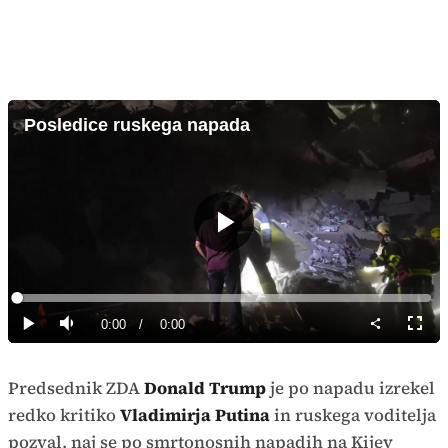
Posledice ruskega napada
Predvajaj
Loaded
:
0%
Current
0:00
/
Duration
0:00
Predvajaj
Tiho
Celoz
način
Time
Predsednik ZDA
Donald Trump
je po napadu izrekel
redko kritiko
Vladimirja Putina
in ruskega voditelja
pozval, naj se po smrtonosnih napadih na Kijev