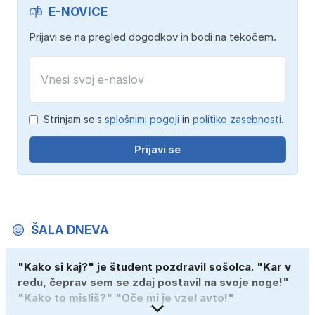
E-NOVICE
Prijavi se na pregled dogodkov in bodi na tekočem.
Strinjam se s
splošnimi pogoji
in
politiko zasebnosti
.
Prijavi se
ŠALA DNEVA
"Kako si kaj?" je študent pozdravil sošolca. "Kar v
redu, čeprav sem se zdaj postavil na svoje noge!"
"Kako to misliš?" "Oče mi je vzel avto!"