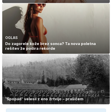
OGLAS
Do zagorele kože brez sonca? Ta nova poletna
rešitev že podira rekorde
'Spopad' velesil z eno žrtvijo – prašičem