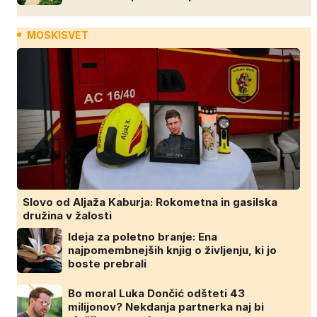
MOSKISVET
Slovo od Aljaža Kaburja: Rokometna in gasilska
družina v žalosti
Ideja za poletno branje: Ena
najpomembnejših knjig o življenju, ki jo
boste prebrali
Bo moral Luka Dončić odšteti 43
milijonov? Nekdanja partnerka naj bi