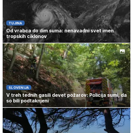
TUJINA
Od vrabca do dim suma: nenavadni svet imen
tropskih ciklonov
SLOVENIJA
V treh tednih gasili devet požarov: Policija sumi, da
so bili podtaknjeni