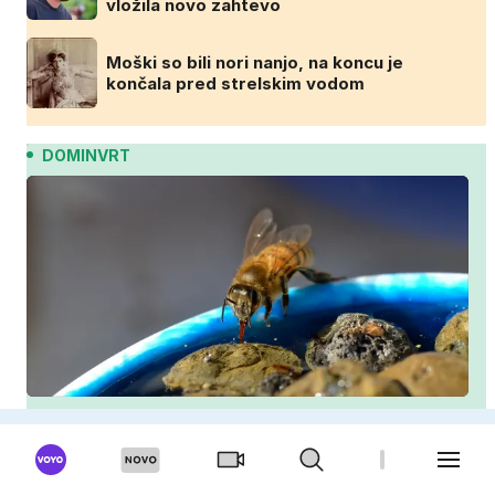
vložila novo zahtevo
Moški so bili nori nanjo, na koncu je
končala pred strelskim vodom
DOMINVRT
Kako pomagati čebelam in drugim opraševalcem
med vročinskim valom?
Zakaj vaš paradižnik propada? Ena napaka