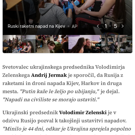
1
5
Ruski raketni napad na Kijev
Ruski raketni napad na Kijev
Ruski raketni napad na Kijev
Ruski raketni napad na Kijev
Ruski raketni napad na Kijev
AP
AP
AP
AP
AP
Svetovalec ukrajinskega predsednika
Volodimirja
Zelenskega
Andrij Jermak
je sporočil, da Rusija z
raketami in droni napada Kijev, Harkov in druga
mesta.
"Putin kaže le željo po ubijanju,"
je dejal.
"Napadi na civiliste se morajo ustaviti."
Ukrajinski predsednik
Volodimir Zelenski
je v
odzivu Rusijo pozval k takojšnji ustavitvi napadov.
"Minilo je 44 dni, odkar je Ukrajina sprejela popolno