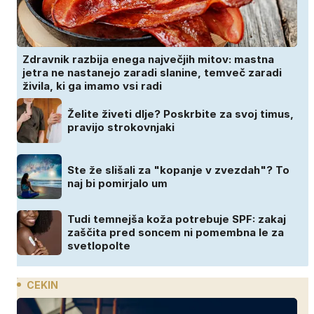
Zdravnik razbija enega največjih mitov: mastna
jetra ne nastanejo zaradi slanine, temveč zaradi
živila, ki ga imamo vsi radi
Želite živeti dlje? Poskrbite za svoj timus,
pravijo strokovnjaki
Ste že slišali za "kopanje v zvezdah"? To
naj bi pomirjalo um
Tudi temnejša koža potrebuje SPF: zakaj
zaščita pred soncem ni pomembna le za
svetlopolte
CEKIN