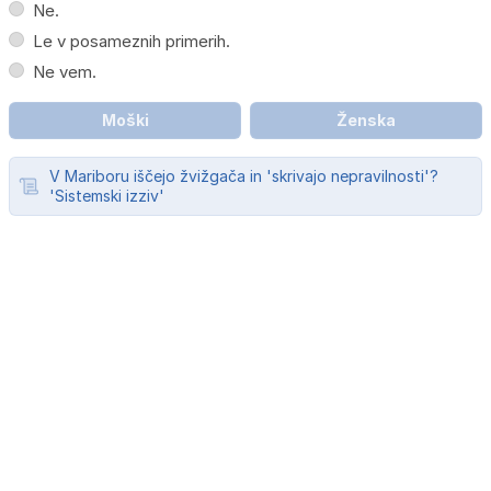
Ne.
Le v posameznih primerih.
Ne vem.
Moški
Ženska
V Mariboru iščejo žvižgača in 'skrivajo nepravilnosti'?
'Sistemski izziv'