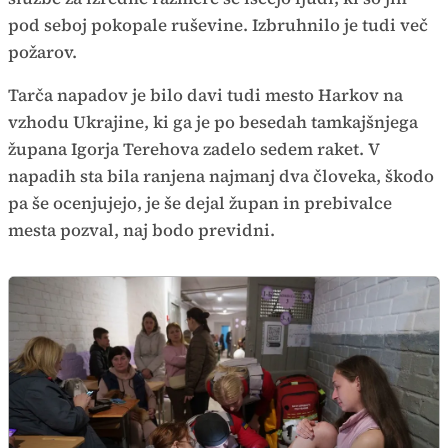
pod seboj pokopale ruševine. Izbruhnilo je tudi več
požarov.
Tarča napadov je bilo davi tudi mesto Harkov na
vzhodu Ukrajine, ki ga je po besedah tamkajšnjega
župana Igorja Terehova zadelo sedem raket. V
napadih sta bila ranjena najmanj dva človeka, škodo
pa še ocenjujejo, je še dejal župan in prebivalce
mesta pozval, naj bodo previdni.