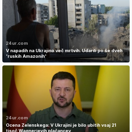
24ur.com
V napadih na Ukrajino več mrtvih. Udarili po še dveh
'ruskih Amazonih'
24ur.com
Ocena Zelenskega: V Ukrajini je bilo ubitih vsaj 21
tisoč Wagnerjevih plačancev