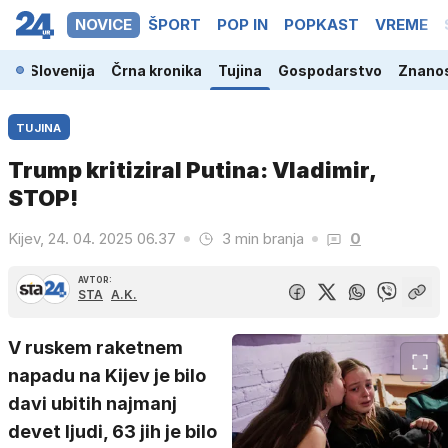
NOVICE
ŠPORT
POP IN
POPKAST
VREME
Slovenija
Črna kronika
Tujina
Gospodarstvo
Znanos
TUJINA
Trump kritiziral Putina: Vladimir,
STOP!
Kijev, 24. 04. 2025 06.37
3 min branja
0
AVTOR:
STA
A.K.
V ruskem raketnem
napadu na Kijev je bilo
davi ubitih najmanj
devet ljudi, 63 jih je bilo