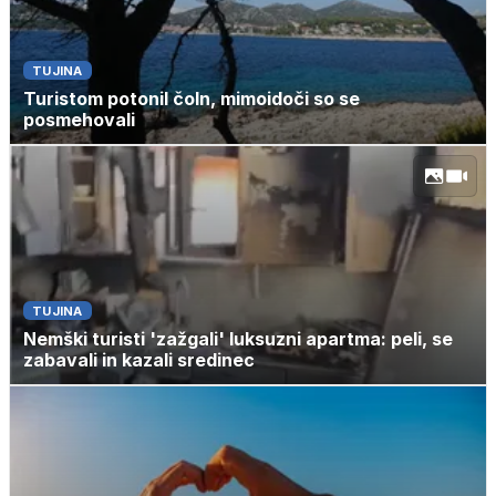
TUJINA
Turistom potonil čoln, mimoidoči so se
posmehovali
TUJINA
Nemški turisti 'zažgali' luksuzni apartma: peli, se
zabavali in kazali sredinec