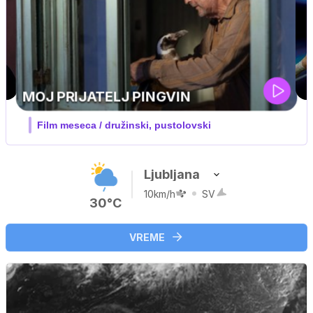
UEFA SUPERPOKAL
V živo na VOYO: sreda ob 20.30
Ljubljana
10km/h
SV
30°C
VREME