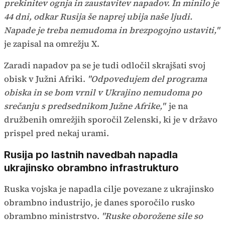
prekinitev ognja in zaustavitev napadov. In minilo je
44 dni, odkar Rusija še naprej ubija naše ljudi.
Napade je treba nemudoma in brezpogojno ustaviti,"
je zapisal na omrežju X.
Zaradi napadov pa se je tudi odločil skrajšati svoj
obisk v Južni Afriki.
"Odpovedujem del programa
obiska in se bom vrnil v Ukrajino nemudoma po
srečanju s predsednikom Južne Afrike,"
je na
družbenih omrežjih sporočil Zelenski, ki je v državo
prispel pred nekaj urami.
Rusija po lastnih navedbah napadla
ukrajinsko obrambno infrastrukturo
Ruska vojska je napadla cilje povezane z ukrajinsko
obrambno industrijo, je danes sporočilo rusko
obrambno ministrstvo.
"Ruske oborožene sile so