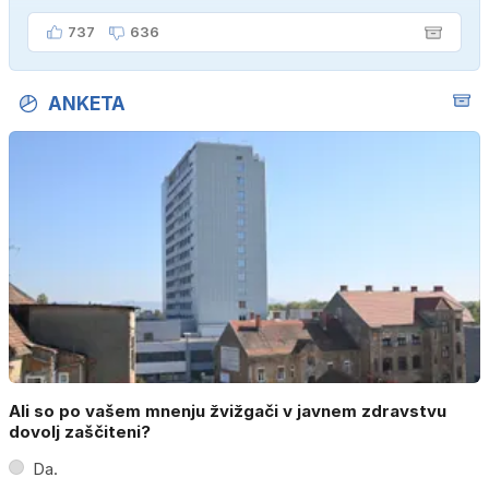
737
636
ANKETA
Ali so po vašem mnenju žvižgači v javnem zdravstvu
dovolj zaščiteni?
Da.