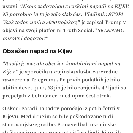
ustavi.
"Nisem zadovoljen z ruskimi napadi na KIJEV.
Ni potrebno in to je zelo slab čas.
Vladimir, STOP!
Vsak teden umira 5000 vojakov,"
je zapisal Trump v
objavi na svoji platformi Truth Social. "
SKLENIMO
mirovni dogovor!"
Obsežen napad na Kijev
"Rusija je izvedla obsežen kombinirani napad na
Kijev,"
je sporočila ukrajinska služba za izredne
razmere na Telegramu. Po prvih podatkih je bilo
ubitih devet ljudi, 63 jih je bilo ranjenih. 42 ljudi so
prepeljali v bolnišnice, med njimi šest otrok.
O škodi zaradi napadov poročajo iz petih četrti v
Kijevu. Med drugim so bile poškodovane tudi
stanovanjske zgradbe. Po navedbah ukrajinske
službe za izredne razmere še iščejo ljudi, ki so jih