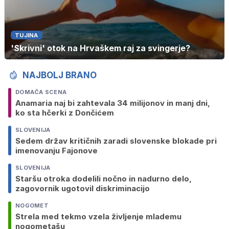
TUJINA
'Skrivni' otok na Hrvaškem raj za svingerje?
NAJBOLJ BRANO
DOMAČA SCENA
Anamaria naj bi zahtevala 34 milijonov in manj dni,
ko sta hčerki z Dončićem
SLOVENIJA
Sedem držav kritičnih zaradi slovenske blokade pri
imenovanju Fajonove
SLOVENIJA
Staršu otroka dodelili nočno in nadurno delo,
zagovornik ugotovil diskriminacijo
NOGOMET
Strela med tekmo vzela življenje mlademu
nogometašu