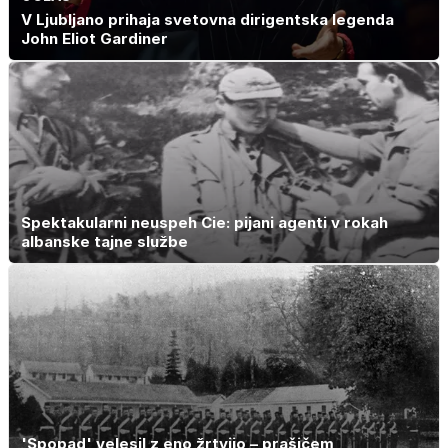
V Ljubljano prihaja svetovna dirigentska legenda
John Eliot Gardiner
Spektakularni neuspeh Cie: pijani agenti v rokah
albanske tajne službe
'Spopad' velesil z eno žrtvijo – prašičem