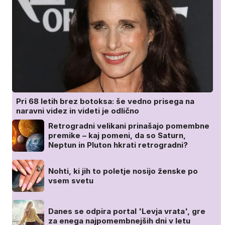
Pri 68 letih brez botoksa: še vedno prisega na
naravni videz in videti je odlično
Retrogradni velikani prinašajo pomembne
premike – kaj pomeni, da so Saturn,
Neptun in Pluton hkrati retrogradni?
Nohti, ki jih to poletje nosijo ženske po
vsem svetu
Danes se odpira portal 'Levja vrata', gre
za enega najpomembnejših dni v letu