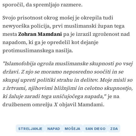
sporočil, da spremljajo razmere.
Svojo prisotnost okrog mošej je okrepila tudi
newyorška policija, prvi muslimanski župan tega
mesta
Zohran Mamdani
pa je izrazil zgroženost nad
napadom, ki ga je opredelil kot dejanje
protimuslimanskega nasilja.
"Islamofobija ogroža muslimanske skupnosti po vsej
državi. Z njo se moramo neposredno soočiti in se
skupaj upreti politiki strahu in delitev. Moje misli so
z žrtvami, njihovimi bližnjimi in celotno skupnostjo,
ki žaluje zaradi tega uničujočega napada,"
je na
družbenem omrežju
X
objavil Mamdami.
STRELJANJE
NAPAD
MOŠEJA
SAN DIEGO
ZDA