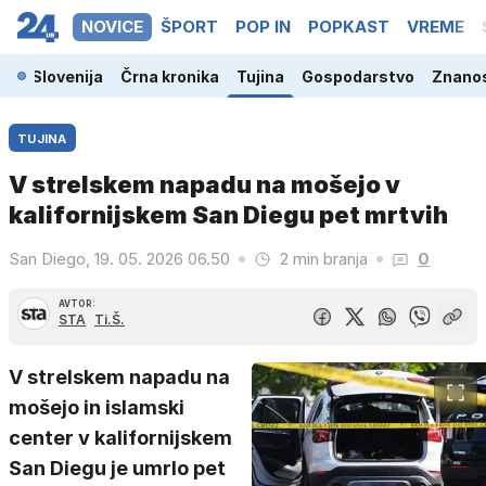
NOVICE
ŠPORT
POP IN
POPKAST
VREME
Slovenija
Črna kronika
Tujina
Gospodarstvo
Znanos
TUJINA
V strelskem napadu na mošejo v
kalifornijskem San Diegu pet mrtvih
San Diego, 19. 05. 2026 06.50
2 min branja
0
AVTOR:
STA
Ti.Š.
V strelskem napadu na
mošejo in islamski
center v kalifornijskem
San Diegu je umrlo pet