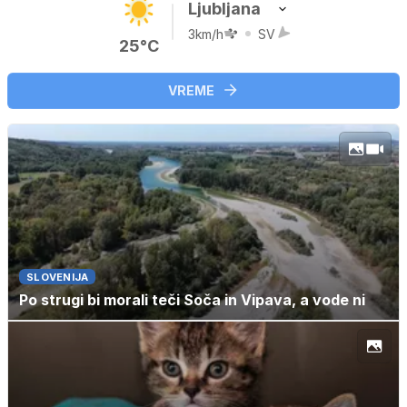
Ljubljana
3km/h
SV
25°C
VREME
SLOVENIJA
Po strugi bi morali teči Soča in Vipava, a vode ni