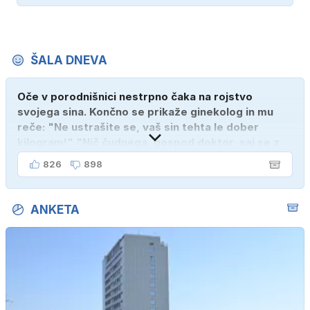
ŠALA DNEVA
Oče v porodnišnici nestrpno čaka na rojstvo
svojega sina. Končno se prikaže ginekolog in mu
reče: "Ne ustrašite se, vaš sin tehta le dober
kilogram!" "Nič čudnega, gospod doktor, saj se z
ženo poznava šele tri mesece."
826
898
ANKETA