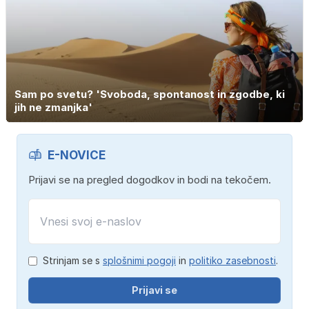
Sam po svetu? 'Svoboda, spontanost in zgodbe, ki
jih ne zmanjka'
E-NOVICE
Prijavi se na pregled dogodkov in bodi na tekočem.
Strinjam se s
splošnimi pogoji
in
politiko zasebnosti
.
Prijavi se