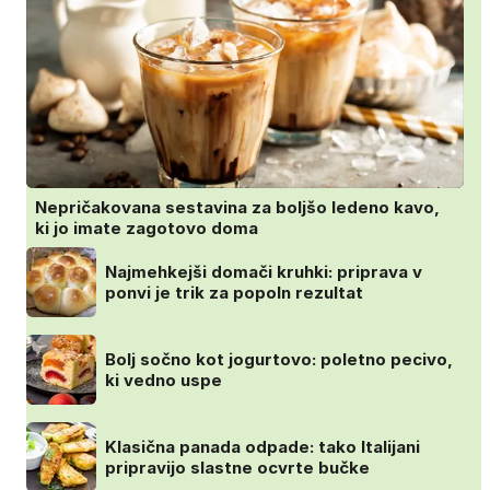
Nepričakovana sestavina za boljšo ledeno kavo,
ki jo imate zagotovo doma
Najmehkejši domači kruhki: priprava v
ponvi je trik za popoln rezultat
Bolj sočno kot jogurtovo: poletno pecivo,
ki vedno uspe
Klasična panada odpade: tako Italijani
pripravijo slastne ocvrte bučke