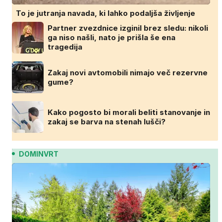
To je jutranja navada, ki lahko podaljša življenje
Partner zvezdnice izginil brez sledu: nikoli
ga niso našli, nato je prišla še ena
tragedija
Zakaj novi avtomobili nimajo več rezervne
gume?
Kako pogosto bi morali beliti stanovanje in
zakaj se barva na stenah lušči?
DOMINVRT