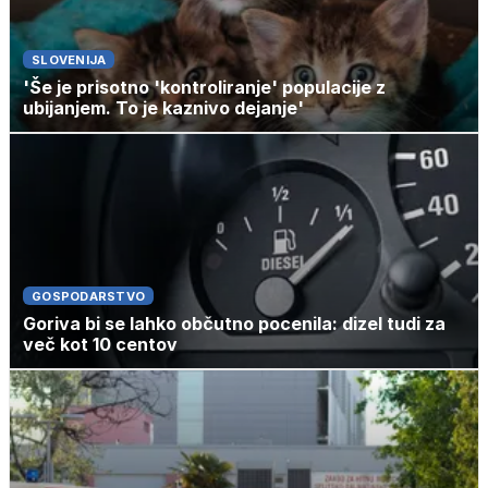
SLOVENIJA
'Še je prisotno 'kontroliranje' populacije z
ubijanjem. To je kaznivo dejanje'
GOSPODARSTVO
Goriva bi se lahko občutno pocenila: dizel tudi za
več kot 10 centov