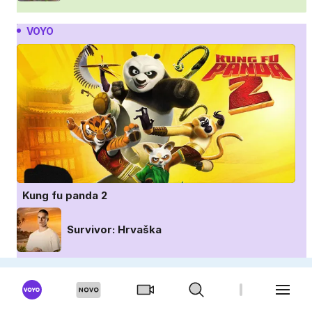
VOYO
Kung fu panda 2
Survivor: Hrvaška
Znan obraz ima svoj glas: Hrvaška