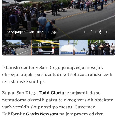
1
6
Streljanje v San Diegu
Streljanje v San Diegu
Streljanje v San Diegu
Streljanje v San Diegu
Streljanje v San Diegu
Streljanje v San Diegu
AP
AP
AP
AP
AP
AP
Islamski center v San Diegu je največja mošeja v
okrožju, objekt pa služi tudi kot šola za arabski jezik
ter islamske študije.
Župan San Diega
Todd Gloria
je pojasnil, da so
nemudoma okrepili patrulje okrog verskih objektov
vseh verskih skupnosti po mestu. Guverner
Kalifornije
Gavin Newsom
pa je v prvem odzivu