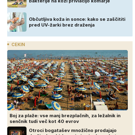
bakterije na koži privlačijo komarje
Občutljiva koža in sonce: kako se zaščititi
pred UV-žarki brez draženja
CEKIN
Boj za plaže: vse manj brezplačnih, za ležalnik in
senčnik tudi več kot 40 evrov
Otroci bogatašev množično prodajajo