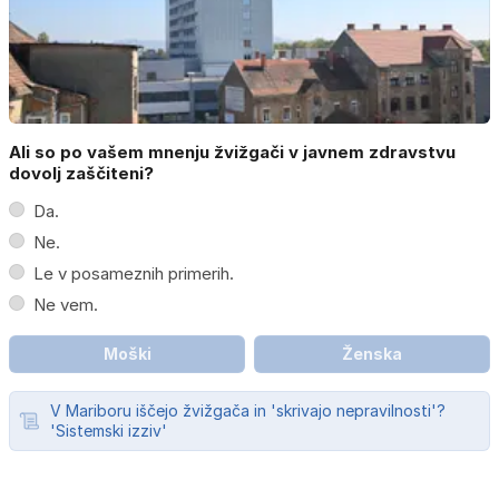
Ali so po vašem mnenju žvižgači v javnem zdravstvu
dovolj zaščiteni?
Da.
Ne.
Le v posameznih primerih.
Ne vem.
Moški
Ženska
V Mariboru iščejo žvižgača in 'skrivajo nepravilnosti'?
'Sistemski izziv'