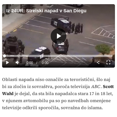
Iz 24UR: Strelski napad v San Diegu
Predvajaj
Loaded
:
0%
Current
0:00
/
Duration
0:00
Predvajaj
Tiho
Celoz
način
Time
Oblasti napada niso označile za teroristični, šlo naj
bi za zločin iz sovraštva, poroča televizija
ABC
.
Scott
Wahl
je dejal, da sta bila napadalca stara 17 in 18 let,
v njunem avtomobilu pa so po navedbah omenjene
televizije odkrili sporočila, sovražna do islama.