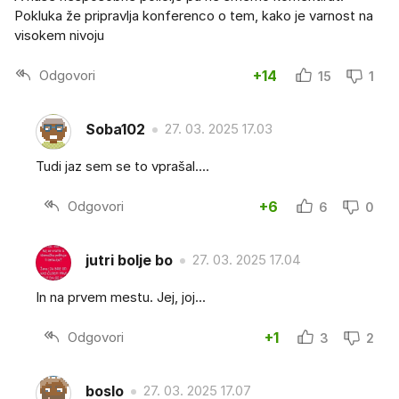
Pokluka že pripravlja konferenco o tem, kako je varnost na
visokem nivoju
Odgovori
+14
15
1
Soba102
27. 03. 2025 17.03
Tudi jaz sem se to vprašal....
Odgovori
+6
6
0
jutri bolje bo
27. 03. 2025 17.04
In na prvem mestu. Jej, joj...
Odgovori
+1
3
2
boslo
27. 03. 2025 17.07