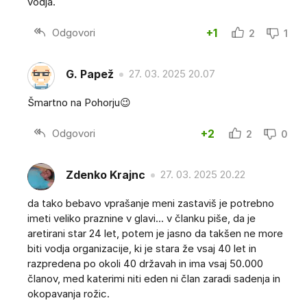
vodja.
Odgovori
+1
2
1
G. Papež
27. 03. 2025 20.07
Šmartno na Pohorju😉
Odgovori
+2
2
0
Zdenko Krajnc
27. 03. 2025 20.22
da tako bebavo vprašanje meni zastaviš je potrebno
imeti veliko praznine v glavi... v članku piše, da je
aretirani star 24 let, potem je jasno da takšen ne more
biti vodja organizacije, ki je stara že vsaj 40 let in
razpredena po okoli 40 državah in ima vsaj 50.000
članov, med katerimi niti eden ni član zaradi sadenja in
okopavanja rožic.