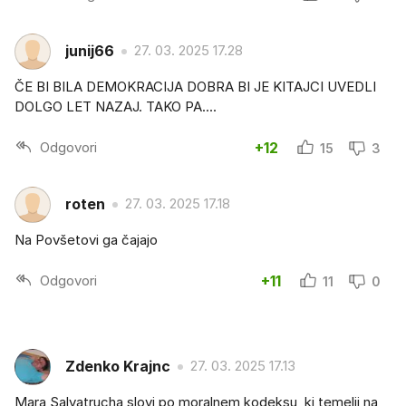
junij66
27. 03. 2025 17.28
ČE BI BILA DEMOKRACIJA DOBRA BI JE KITAJCI UVEDLI
DOLGO LET NAZAJ. TAKO PA....
Odgovori
+12
15
3
roten
27. 03. 2025 17.18
Na Povšetovi ga čajajo
Odgovori
+11
11
0
Zdenko Krajnc
27. 03. 2025 17.13
Mara Salvatrucha slovi po moralnem kodeksu, ki temelji na