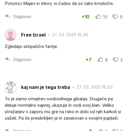
Potomci Majev in Inkov, ni čudno da so tako krvoločni.
Odgovori
+10
10
0
Free Izrael
27. 03. 2025 19.38
Zgledajo simpatični fantje.
Odgovori
+7
9
2
kaj nam je tega treba
27. 03. 2025 18.03
To je samo omejitev svobodnega gibanja. Drugače pa
deluje normalno naprej, ukazuje in vodi svoj klan. Veliko
stražarjev v zaporu mu gre na roko in dobi od njih karkoli si
zaželi. Pa še preskrbljen je in zavarovan s svojimi pajdaši.