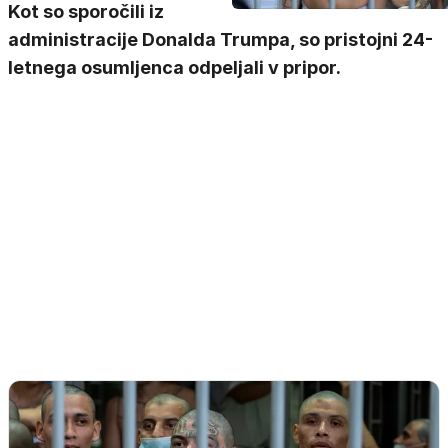
Kot so sporočili iz
administracije Donalda Trumpa, so pristojni 24-
letnega osumljenca odpeljali v pripor.