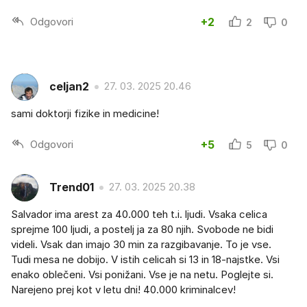
Odgovori
+2
2
0
celjan2
27. 03. 2025 20.46
sami doktorji fizike in medicine!
Odgovori
+5
5
0
Trend01
27. 03. 2025 20.38
Salvador ima arest za 40.000 teh t.i. ljudi. Vsaka celica
sprejme 100 ljudi, a postelj ja za 80 njih. Svobode ne bidi
videli. Vsak dan imajo 30 min za razgibavanje. To je vse.
Tudi mesa ne dobijo. V istih celicah si 13 in 18-najstke. Vsi
enako oblečeni. Vsi ponižani. Vse je na netu. Poglejte si.
Narejeno prej kot v letu dni! 40.000 kriminalcev!