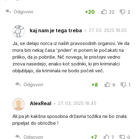
Odgovori
+20
22
2
kaj nam je tega treba
27. 03. 2025 18.05
Ja, se delajo norca iz naših pravosodnih organov. Ve da
mora biti nekaj časa 'priden' in potem le počakati na
priliko, da jo pobriše. Nič novega, le pristojni vedno
znova nasedejo, enako kot sodniki, ki jim kriminalci
obljubljajo, da kriminala ne bodo počeli več.
Odgovori
+8
9
1
AlexReal
27. 03. 2025 18.45
Ali pa jih kakšna sposobna državna tožilka ne bo znala
pripeljat do obtožbe !
Odgovori
+7
7
0