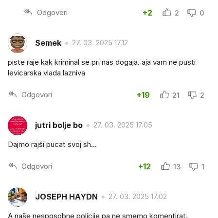
Odgovori
+2
2
0
Semek
27. 03. 2025 17.12
piste raje kak kriminal se pri nas dogaja. aja vam ne pusti
levicarska vlada lazniva
Odgovori
+19
21
2
jutri bolje bo
27. 03. 2025 17.05
Dajmo rajši pucat svoj sh...
Odgovori
+12
13
1
JOSEPH HAYDN
27. 03. 2025 17.02
A naše nesposobne policije pa ne smemo komentirat.