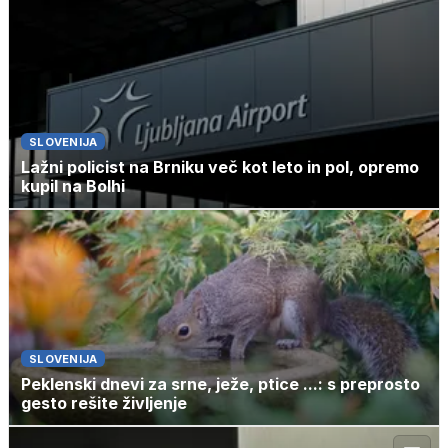
SLOVENIJA
Lažni policist na Brniku več kot leto in pol, opremo
kupil na Bolhi
SLOVENIJA
Peklenski dnevi za srne, ježe, ptice ...: s preprosto
gesto rešite življenje