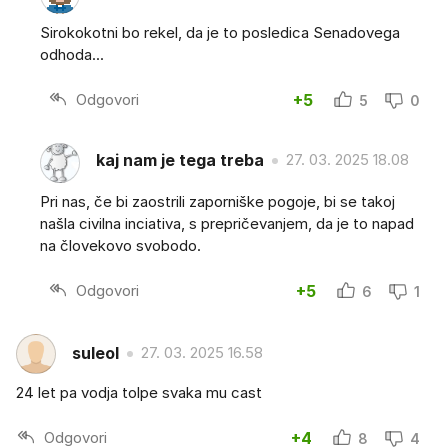
Sirokokotni bo rekel, da je to posledica Senadovega
odhoda...
Odgovori
+5
5
0
kaj nam je tega treba
27. 03. 2025 18.08
Pri nas, če bi zaostrili zaporniške pogoje, bi se takoj
našla civilna inciativa, s prepričevanjem, da je to napad
na človekovo svobodo.
Odgovori
+5
6
1
suleol
27. 03. 2025 16.58
24 let pa vodja tolpe svaka mu cast
Odgovori
+4
8
4