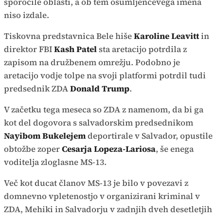
sporočile oblasti, a ob tem osumljenčevega imena
niso izdale.
Tiskovna predstavnica Bele hiše
Karoline Leavitt
in
direktor FBI
Kash Patel
sta aretacijo potrdila z
zapisom na družbenem omrežju. Podobno je
aretacijo vodje tolpe na svoji platformi potrdil tudi
predsednik ZDA
Donald Trump
.
V začetku tega meseca so ZDA z namenom, da bi ga
kot del dogovora s salvadorskim predsednikom
Nayibom Bukelejem
deportirale v Salvador, opustile
obtožbe zoper
Cesarja Lopeza-Lariosa
, še enega
voditelja zloglasne MS-13.
Več kot ducat članov MS-13 je bilo v povezavi z
domnevno vpletenostjo v organizirani kriminal v
ZDA, Mehiki in Salvadorju v zadnjih dveh desetletjih