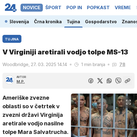
NOVICE
ŠPORT
POP IN
POPKAST
VREME
Slovenija
Črna kronika
Tujina
Gospodarstvo
Znanos
TUJINA
V Virginiji aretirali vodjo tolpe MS-13
Woodbridge, 27. 03. 2025 14.14
1 min branja
78
AVTOR:
M.P.
Ameriške zvezne
oblasti so v četrtek v
zvezni državi Virginija
aretirale vodjo nasilne
tolpe Mara Salvatrucha.