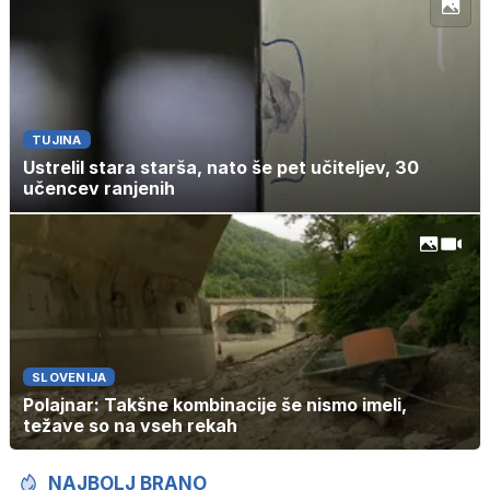
TUJINA
Ustrelil stara starša, nato še pet učiteljev, 30
učencev ranjenih
SLOVENIJA
Polajnar: Takšne kombinacije še nismo imeli,
težave so na vseh rekah
NAJBOLJ BRANO