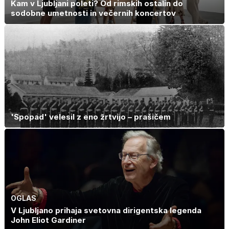
Kam v Ljubljani poleti? Od rimskih ostalin do
sodobne umetnosti in večernih koncertov
'Spopad' velesil z eno žrtvijo – prašičem
OGLAS
V Ljubljano prihaja svetovna dirigentska legenda
John Eliot Gardiner