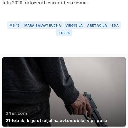
leta 2020 obtoženih zaradi terorizma.
MS 13
MARA SALVATRUCHA
VIRGINIJA
ARETACIJA
ZDA
TOLPA
24ur.com
21-letnik, ki je streljal na avtomobila, v priporu