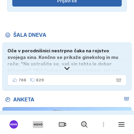
Prijavi se
ŠALA DNEVA
Oče v porodnišnici nestrpno čaka na rojstvo
svojega sina. Končno se prikaže ginekolog in mu
reče: "Ne ustrašite se, vaš sin tehta le dober
kilogram!" "Nič čudnega, gospod doktor, saj se z
ženo poznava šele tri mesece."
788
829
ANKETA