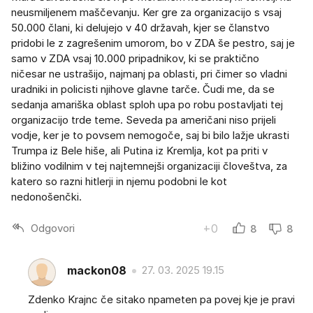
neusmiljenem maščevanju. Ker gre za organizacijo s vsaj
50.000 člani, ki delujejo v 40 državah, kjer se članstvo
pridobi le z zagrešenim umorom, bo v ZDA še pestro, saj je
samo v ZDA vsaj 10.000 pripadnikov, ki se praktično
ničesar ne ustrašijo, najmanj pa oblasti, pri čimer so vladni
uradniki in policisti njihove glavne tarče. Čudi me, da se
sedanja amariška oblast sploh upa po robu postavljati tej
organizacijo trde teme. Seveda pa američani niso prijeli
vodje, ker je to povsem nemogoče, saj bi bilo lažje ukrasti
Trumpa iz Bele hiše, ali Putina iz Kremlja, kot pa priti v
bližino vodilnim v tej najtemnejši organizaciji človeštva, za
katero so razni hitlerji in njemu podobni le kot
nedonošenčki.
Odgovori
+0
8
8
mackon08
27. 03. 2025 19.15
Zdenko Krajnc če sitako npameten pa povej kje je pravi