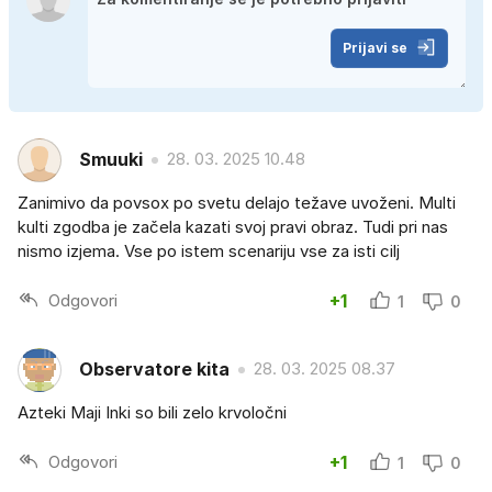
Prijavi se
Smuuki
28. 03. 2025 10.48
Zanimivo da povsox po svetu delajo težave uvoženi. Multi
kulti zgodba je začela kazati svoj pravi obraz. Tudi pri nas
nismo izjema. Vse po istem scenariju vse za isti cilj
Odgovori
+1
1
0
Observatore kita
28. 03. 2025 08.37
Azteki Maji Inki so bili zelo krvoločni
Odgovori
+1
1
0