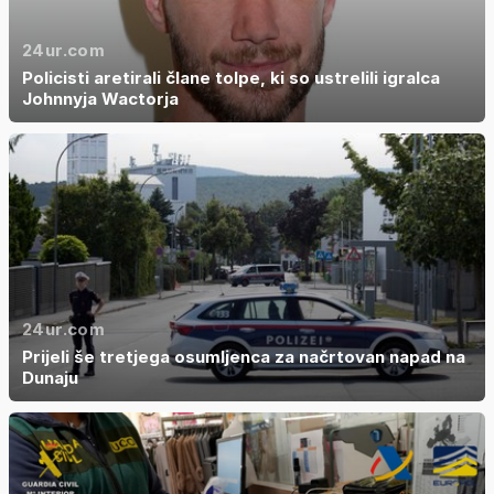
24ur.com
Policisti aretirali člane tolpe, ki so ustrelili igralca
Johnnyja Wactorja
24ur.com
Prijeli še tretjega osumljenca za načrtovan napad na
Dunaju