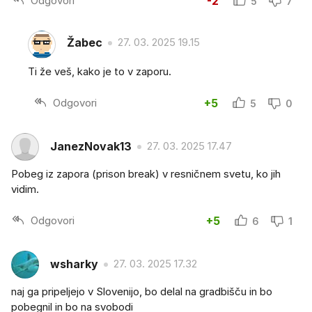
Odgovori
-2
5
7
Žabec
27. 03. 2025 19.15
Ti že veš, kako je to v zaporu.
Odgovori
+5
5
0
JanezNovak13
27. 03. 2025 17.47
Pobeg iz zapora (prison break) v resničnem svetu, ko jih
vidim.
Odgovori
+5
6
1
wsharky
27. 03. 2025 17.32
naj ga pripeljejo v Slovenijo, bo delal na gradbišču in bo
pobegnil in bo na svobodi