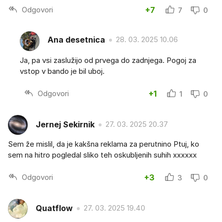
Odgovori
+7
7
0
Ana desetnica
28. 03. 2025 10.06
Ja, pa vsi zaslužijo od prvega do zadnjega. Pogoj za
vstop v bando je bil uboj.
Odgovori
+1
1
0
Jernej Sekirnik
27. 03. 2025 20.37
Sem že mislil, da je kakšna reklama za perutnino Ptuj, ko
sem na hitro pogledal sliko teh oskubljenih suhih xxxxxx
Odgovori
+3
3
0
Quatflow
27. 03. 2025 19.40