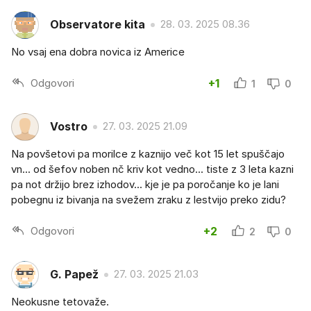
Observatore kita
28. 03. 2025 08.36
No vsaj ena dobra novica iz Americe
Odgovori
+1
1
0
Vostro
27. 03. 2025 21.09
Na povšetovi pa morilce z kaznijo več kot 15 let spuščajo
vn... od šefov noben nč kriv kot vedno... tiste z 3 leta kazni
pa not držijo brez izhodov... kje je pa poročanje ko je lani
pobegnu iz bivanja na svežem zraku z lestvijo preko zidu?
Odgovori
+2
2
0
G. Papež
27. 03. 2025 21.03
Neokusne tetovaže.