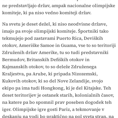
ne predstavljajo držav, ampak nacionalne olimpijske
komiteje, ki pa niso vedno komiteji držav.
Na svetu je deset dežel, ki niso neodvisne države,
imajo pa svoje olimpijski komiteje. Športniki tako
tekmujejo pod zastavami Puerto Rica, Deviških
otokov, Ameriške Samoe in Guama, vse to so teritoriji
Združenih držav Amerike, tu so tudi predstavniki
Bermudov, Britanskih Defiških otokov in
Kajmanskih otokov, to so deleže Združenega
Kraljestva, pa Arube, ki pripada Nizozemski,
Kukovih otokov, ki so del Nove Zelandije, svojo
ekipo pa ima tudi Hongkong, ki je del Kitajske. Teh
deset teritorijev je ostanek starih, kolonialnih časov,
na katere pa bo spomnil prav poseben dogodek teh
iger. Olimpijske igre gosti Pariz, a tekmovanje v
deskanju na vodi bo praktično na pol sveta stran, na