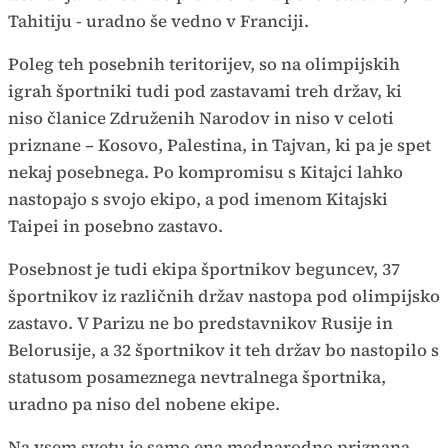
Tahitiju - uradno še vedno v Franciji.
Poleg teh posebnih teritorijev, so na olimpijskih
igrah športniki tudi pod zastavami treh držav, ki
niso članice Združenih Narodov in niso v celoti
priznane – Kosovo, Palestina, in Tajvan, ki pa je spet
nekaj posebnega. Po kompromisu s Kitajci lahko
nastopajo s svojo ekipo, a pod imenom Kitajski
Taipei in posebno zastavo.
Posebnost je tudi ekipa športnikov beguncev, 37
športnikov iz različnih držav nastopa pod olimpijsko
zastavo. V Parizu ne bo predstavnikov Rusije in
Belorusije, a 32 športnikov it teh držav bo nastopilo s
statusom posameznega nevtralnega športnika,
uradno pa niso del nobene ekipe.
Na vsem svetu je samo ena mednarodno priznana