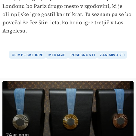
Londonu bo Pariz drugo mesto v zgodovini, ki je
olimpijske igre gostil kar trikrat. Ta seznam pa se bo
povečal že čez štiri leta, ko bodo igre tretjič v Los
Angelesu.
OLIMPIJSKE IGRE
MEDALJE
POSEBNOSTI
ZANIMIVOSTI
24ur.com