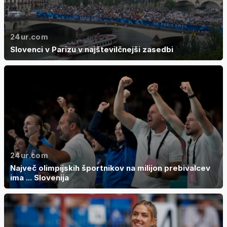
24ur.com
Slovenci v Parizu v najštevilčnejši zasedbi
24ur.com
Največ olimpijskih športnikov na milijon prebivalcev
ima ... Slovenija