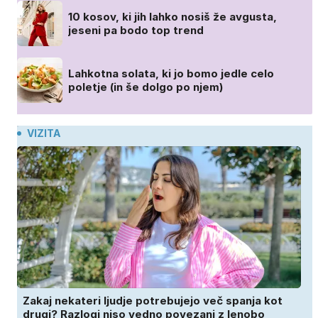
10 kosov, ki jih lahko nosiš že avgusta,
jeseni pa bodo top trend
Lahkotna solata, ki jo bomo jedle celo
poletje (in še dolgo po njem)
VIZITA
Zakaj nekateri ljudje potrebujejo več spanja kot
drugi? Razlogi niso vedno povezani z lenobo