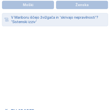
Moški
Ženska
V Mariboru iščejo žvižgača in 'skrivajo nepravilnosti'?
'Sistemski izziv'