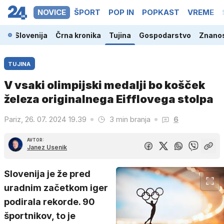
NOVICE
ŠPORT
POP IN
POPKAST
VREME
Slovenija
Črna kronika
Tujina
Gospodarstvo
Znanos
TUJINA
V vsaki olimpijski medalji bo košček
železa originalnega Eifflovega stolpa
Pariz, 26. 07. 2024 19.39
3 min branja
6
AVTOR:
Janez Usenik
Slovenija je že pred
uradnim začetkom iger
podirala rekorde. 90
športnikov, to je