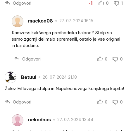
Odgovori
-1
0
1
mackon08
27. 07. 2024 16.15
Ramzess kakšnega predhodnika halooo? Stolp so
ssmo zgornji del malo spremenili, ostalo je vse original
in kaj dodano.
Odgovori
0
0
Betuul
26. 07. 2024 21.18
Želez Eiflovega stolpa in Napoleonovega konjskega kopita!
Odgovori
0
0
nekodnas
27. 07. 2024 13.44