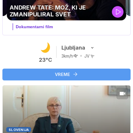
MOJ PRIJATELJ PINGVIN
Film meseca / družinski, pustolovski
Ljubljana
3km/h
JV
23°C
VREME
SLOVENIJA