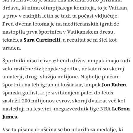
država, ki nima olimpijskega komiteja, to je Vatikan,
a prav v zadnjih letih se tudi ta počasi vključuje.
Pred dvema letoma je na mediteranskih igrah že
nastopila prva športnica v Vatikanskem dresu,
tekačica
Sara Carcinelli
, a rezultat se ni štel kot
uraden.
Športniki niso le iz različnih držav, ampak imajo tudi
zelo različne življenjske zgodbe, nekateri so skoraj
amaterji, drugi služijo milijone. Najbolje plačani
športnik na teh igrah ni košarkar, ampak
Jon Rahm
,
španski golfist, ki je z vihtenjem palci do letos
zaslužil 200 milijonov evrov, skoraj dvakrat več kot
naslednji na lestvici, megazvezdnik lige NBA
LeBron
James
.
Vsa ta pisana druščina se bo udarila za medalje, ki