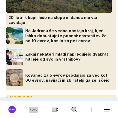
20-letnik kupil hišo na slepo in danes mu vsi
zavidajo
Na Jadranu še vedno obstaja kraj, kjer
lahko dopustujete poceni: nastanitev že
od 10 evrov, kosilo za pet evrov
Zakaj nekateri mladi napredujejo dvakrat
hitreje od svojih vrstnikov?
Kovanec za 5 evrov prodajajo za več kot
60 evrov: navijači in zbiratelji ga že iščejo
MOSKISVET