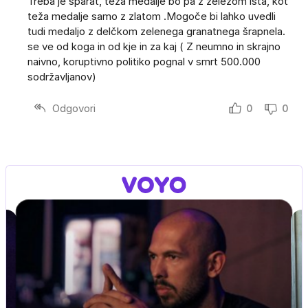
Treba je šparat, teža medalje bo pa z železom ista, kot
teža medalje samo z zlatom .Mogoče bi lahko uvedli
tudi medaljo z delčkom zelenega granatnega šrapnela.
se ve od koga in od kje in za kaj ( Z neumno in skrajno
naivno, koruptivno politiko pognal v smrt 500.000
sodržavljanov)
Odgovori
0
0