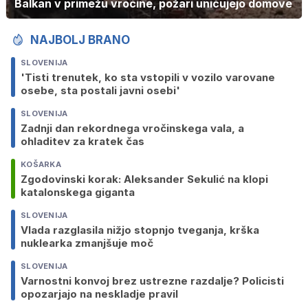
Balkan v primežu vročine, požari uničujejo domove
NAJBOLJ BRANO
SLOVENIJA
'Tisti trenutek, ko sta vstopili v vozilo varovane
osebe, sta postali javni osebi'
SLOVENIJA
Zadnji dan rekordnega vročinskega vala, a
ohladitev za kratek čas
KOŠARKA
Zgodovinski korak: Aleksander Sekulić na klopi
katalonskega giganta
SLOVENIJA
Vlada razglasila nižjo stopnjo tveganja, krška
nuklearka zmanjšuje moč
SLOVENIJA
Varnostni konvoj brez ustrezne razdalje? Policisti
opozarjajo na neskladje pravil