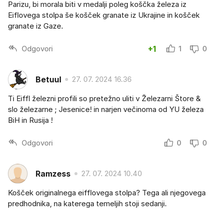
Parizu, bi morala biti v medalji poleg koščka železa iz
Eiflovega stolpa še košček granate iz Ukrajine in košček
granate iz Gaze.
Odgovori
+1
1
0
Betuul
27. 07. 2024 16.36
Ti Eiffl železni profili so pretežno uliti v Železarni Štore &
slo železarne ; Jesenice! in narjen večinoma od YU železa
BiH in Rusija !
Odgovori
0
0
Ramzess
27. 07. 2024 10.40
Košček originalnega eifflovega stolpa? Tega ali njegovega
predhodnika, na katerega temeljih stoji sedanji.