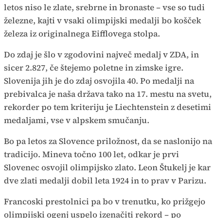
letos niso le zlate, srebrne in bronaste – vse so tudi
železne, kajti v vsaki olimpijski medalji bo košček
železa iz originalnega Eifflovega stolpa.
Do zdaj je šlo v zgodovini največ medalj v ZDA, in
sicer 2.827, če štejemo poletne in zimske igre.
Slovenija jih je do zdaj osvojila 40. Po medalji na
prebivalca je naša država tako na 17. mestu na svetu,
rekorder po tem kriteriju je Liechtenstein z desetimi
medaljami, vse v alpskem smučanju.
Bo pa letos za Slovence priložnost, da se naslonijo na
tradicijo. Mineva točno 100 let, odkar je prvi
Slovenec osvojil olimpijsko zlato. Leon Štukelj je kar
dve zlati medalji dobil leta 1924 in to prav v Parizu.
Francoski prestolnici pa bo v trenutku, ko prižgejo
olimpijski ogenj uspelo izenačiti rekord – po