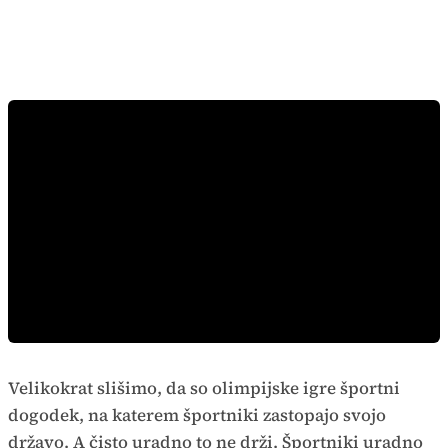
Velikokrat slišimo, da so olimpijske igre športni
dogodek, na katerem športniki zastopajo svojo
državo. A čisto uradno to ne drži. Športniki uradno