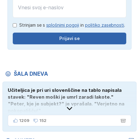
Strinjam se s
splošnimi pogoji
in
politiko zasebnosti
.
Prijavi se
ŠALA DNEVA
Učiteljica je pri uri slovenščine na tablo napisala
stavek: "Reven moški je umrl zaradi lakote."
"Peter, kje je subjekt?" je vprašala. "Verjetno na
pokopališču!"
1209
152