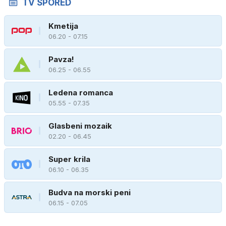
TV SPORED
Kmetija
06.20 - 07.15
Pavza!
06.25 - 06.55
Ledena romanca
05.55 - 07.35
Glasbeni mozaik
02.20 - 06.45
Super krila
06.10 - 06.35
Budva na morski peni
06.15 - 07.05