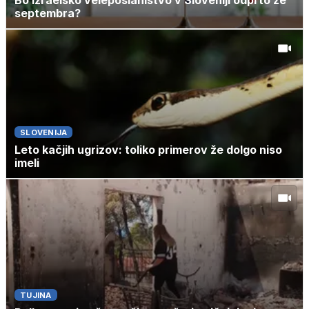
Bo izraelsko veleposlaništvo v Sloveniji odprto že
septembra?
SLOVENIJA
Leto kačjih ugrizov: toliko primerov že dolgo niso
imeli
TUJINA