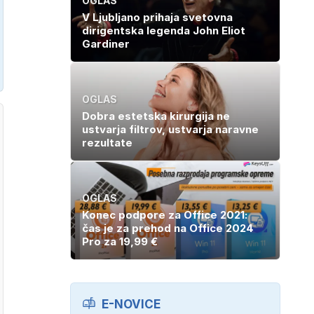
OGLAS
V Ljubljano prihaja svetovna
dirigentska legenda John Eliot
Gardiner
OGLAS
Dobra estetska kirurgija ne
ustvarja filtrov, ustvarja naravne
rezultate
OGLAS
Konec podpore za Office 2021:
čas je za prehod na Office 2024
Pro za 19,99 €
E-NOVICE