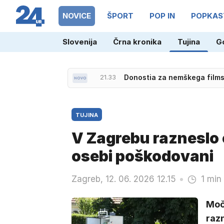
NOVICE
ŠPORT
POP IN
POPKAS
Slovenija
Črna kronika
Tujina
G
21.33
Donostia za nemškega film
TUJINA
V Zagrebu razneslo o
osebi poškodovani
Zagreb, 12. 06. 2026 12.15
1 min
Močn
razn