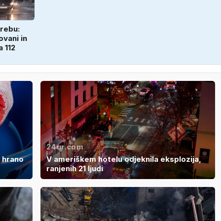
rebu:
ovani in
a 112
24ur.com
o hrano
V ameriškem hotelu odjeknila eksplozija,
ranjenih 21 ljudi