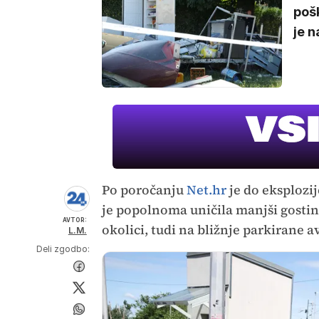
poš
je n
Po poročanju
Net.hr
je do eksplozij
je popolnoma uničila manjši gostins
AVTOR:
okolici, tudi na bližnje parkirane 
L.M.
Deli zgodbo: