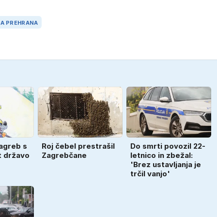
RA PREHRANA
agreb s
Roj čebel prestrašil
Do smrti povozil 22-
t državo
Zagrebčane
letnico in zbežal:
'Brez ustavljanja je
trčil vanjo'