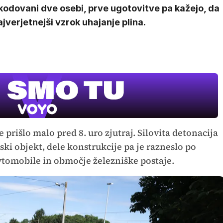
kodovani dve osebi, prve ugotovitve pa kažejo, da
ajverjetnejši vzrok uhajanje plina.
e prišlo malo pred 8. uro zjutraj. Silovita detonacija
ki objekt, dele konstrukcije pa je razneslo po
avtomobile in območje železniške postaje.