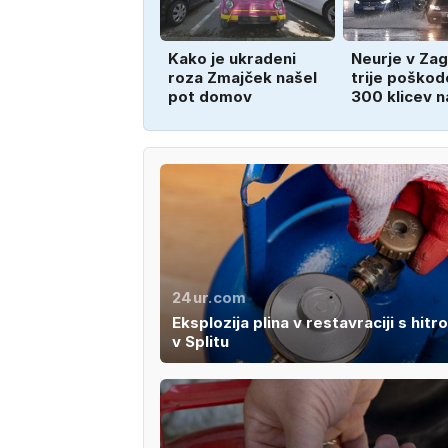
Kako je ukradeni
Neurje v Zag
roza Zmajček našel
trije poškod
pot domov
300 klicev n
24ur.com
Eksplozija plina v restavraciji s hitr
v Splitu