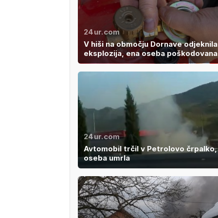
24ur.com
V hiši na območju Dornave odjeknila
eksplozija, ena oseba poškodovana
24ur.com
Avtomobil trčil v Petrolovo črpalko,
oseba umrla