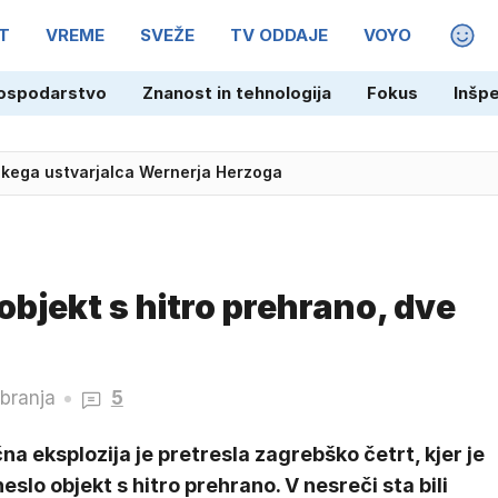
T
VREME
SVEŽE
TV ODDAJE
VOYO
MAGA
ospodarstvo
Znanost in tehnologija
Fokus
Inšp
skega ustvarjalca Wernerja Herzoga
bjekt s hitro prehrano, dve
 branja
5
a eksplozija je pretresla zagrebško četrt, kjer je
eslo objekt s hitro prehrano. V nesreči sta bili