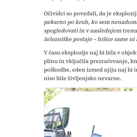
Očividci so povedali, da je eksplo
pekarno po kruh, ko sem nenadoma za
spogledovati in v naslednjem trenu
železniške postaje – hišice same ni b
V času eksplozije naj bi bila v obje
plinu in vključila prezračevanje, km
poškodbe, eden izmed njiju naj bi 
niso bile življenjsko nevarne.