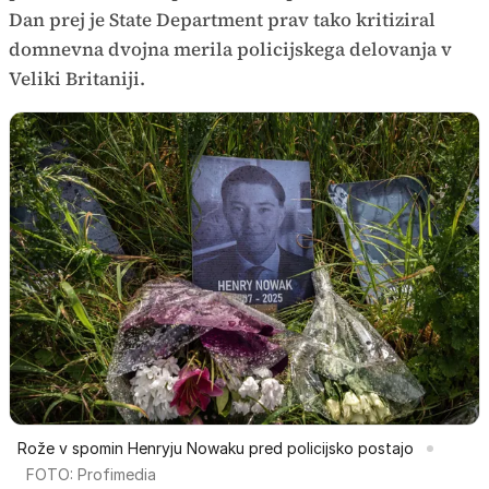
Dan prej je State Department prav tako kritiziral
domnevna dvojna merila policijskega delovanja v
Veliki Britaniji.
Rože v spomin Henryju Nowaku pred policijsko postajo
FOTO: Profimedia