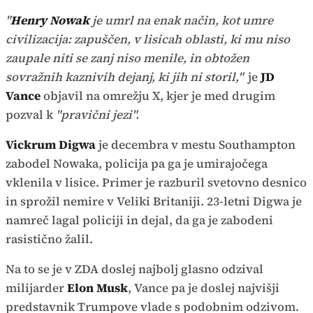
"
Henry Nowak
je umrl na enak način, kot umre
civilizacija: zapuščen, v lisicah oblasti, ki mu niso
zaupale niti se zanj niso menile, in obtožen
sovražnih kaznivih dejanj, ki jih ni storil,"
je
JD
Vance
objavil na omrežju X, kjer je med drugim
pozval k
"pravični jezi".
Vickrum Digwa
je decembra v mestu Southampton
zabodel Nowaka, policija pa ga je umirajočega
vklenila v lisice. Primer je razburil svetovno desnico
in sprožil nemire v Veliki Britaniji. 23-letni Digwa je
namreč lagal policiji in dejal, da ga je zabodeni
rasistično žalil.
Na to se je v ZDA doslej najbolj glasno odzival
milijarder
Elon Musk
, Vance pa je doslej najvišji
predstavnik Trumpove vlade s podobnim odzivom.