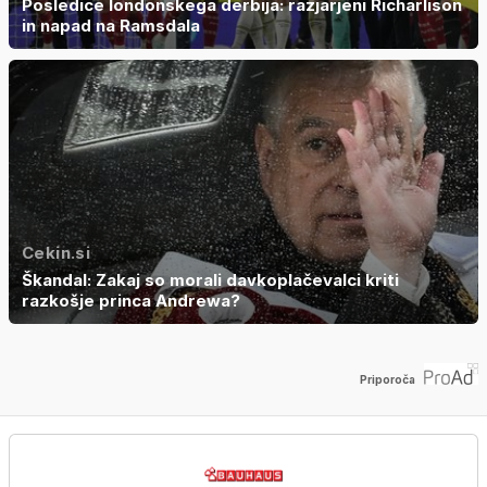
Posledice londonskega derbija: razjarjeni Richarlison
in napad na Ramsdala
Cekin.si
Škandal: Zakaj so morali davkoplačevalci kriti
razkošje princa Andrewa?
Priporoča