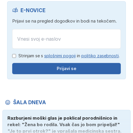
E-NOVICE
Prijavi se na pregled dogodkov in bodi na tekočem.
Strinjam se s
splošnimi pogoji
in
politiko zasebnosti
.
Prijavi se
ŠALA DNEVA
Razburjeni moški glas je poklical porodnišnico in
rekel: "Žena bo rodila. Vsak čas jo bom pripeljal!"
"Je to prvi otrok?" je vprašala medicinska sestra.