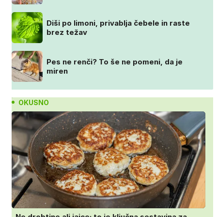
Diši po limoni, privablja čebele in raste
brez težav
Pes ne renči? To še ne pomeni, da je
miren
OKUSNO
Ne drobtine ali jajce: to je ključna sestavina za