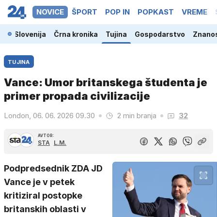
NOVICE
ŠPORT
POP IN
POPKAST
VREME
Slovenija
Črna kronika
Tujina
Gospodarstvo
Znanos
TUJINA
Vance: Umor britanskega študenta je
primer propada civilizacije
London, 06. 06. 2026 09.30
2 min branja
32
AVTOR:
STA
L.M.
Podpredsednik ZDA JD
Vance je v petek
kritiziral postopke
britanskih oblasti v