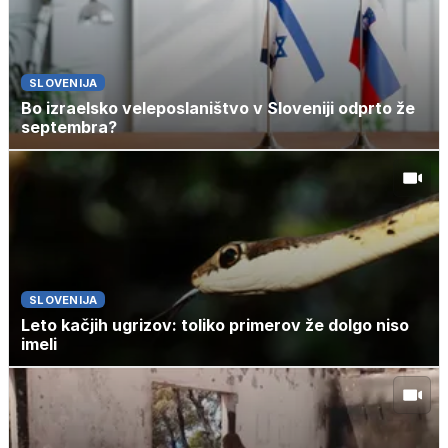
SLOVENIJA
Bo izraelsko veleposlaništvo v Sloveniji odprto že
septembra?
SLOVENIJA
Leto kačjih ugrizov: toliko primerov že dolgo niso
imeli