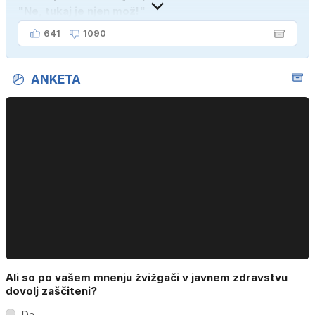
"Ne, tukaj je njen mož!"
641
1090
ANKETA
Ali so po vašem mnenju žvižgači v javnem zdravstvu
dovolj zaščiteni?
Da.