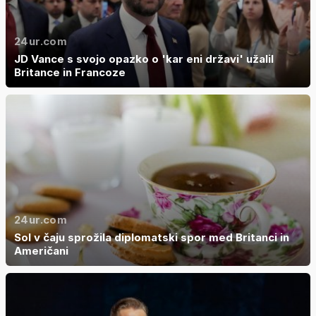
24ur.com
JD Vance s svojo opazko o 'kar eni državi' užalil
Britance in Francoze
24ur.com
Sol v čaju sprožila diplomatski spor med Britanci in
Američani