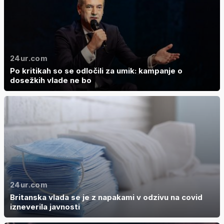
24ur.com
Po kritikah so se odločili za umik: kampanje o
dosežkih vlade ne bo
24ur.com
Britanska vlada se je z napakami v odzivu na covid
izneverila javnosti