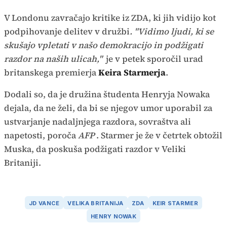
V Londonu zavračajo kritike iz ZDA, ki jih vidijo kot
podpihovanje delitev v družbi
. "Vidimo ljudi, ki se
skušajo vpletati v našo demokracijo in podžigati
razdor na naših ulicah,"
je v petek sporočil urad
britanskega premierja
Keira Starmerja
.
Dodali so, da je družina študenta Henryja Nowaka
dejala, da ne želi, da bi se njegov umor uporabil za
ustvarjanje nadaljnjega razdora, sovraštva ali
napetosti, poroča
AFP
. Starmer je že v četrtek obtožil
Muska, da poskuša podžigati razdor v Veliki
Britaniji.
JD VANCE
VELIKA BRITANIJA
ZDA
KEIR STARMER
HENRY NOWAK