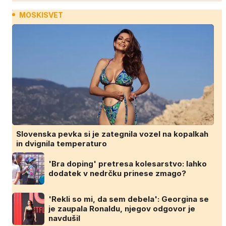
MOSKISVET
Slovenska pevka si je zategnila vozel na kopalkah
in dvignila temperaturo
'Bra doping' pretresa kolesarstvo: lahko
dodatek v nedrčku prinese zmago?
'Rekli so mi, da sem debela': Georgina se
je zaupala Ronaldu, njegov odgovor je
navdušil