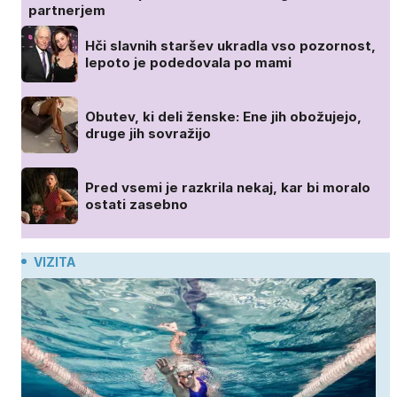
partnerjem
Hči slavnih staršev ukradla vso pozornost,
lepoto je podedovala po mami
Obutev, ki deli ženske: Ene jih obožujejo,
druge jih sovražijo
Pred vsemi je razkrila nekaj, kar bi moralo
ostati zasebno
VIZITA