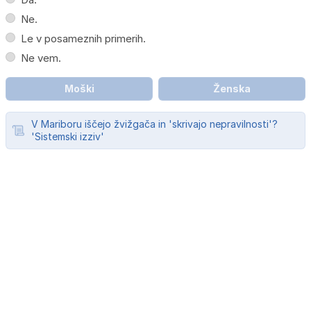
Ne.
Le v posameznih primerih.
Ne vem.
Moški
Ženska
V Mariboru iščejo žvižgača in 'skrivajo nepravilnosti'?
'Sistemski izziv'