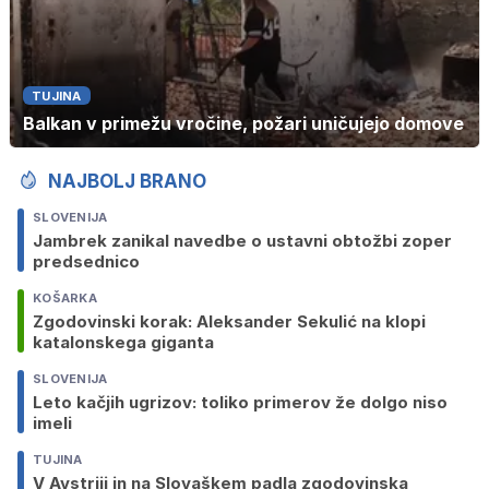
TUJINA
Balkan v primežu vročine, požari uničujejo domove
NAJBOLJ BRANO
SLOVENIJA
Jambrek zanikal navedbe o ustavni obtožbi zoper
predsednico
KOŠARKA
Zgodovinski korak: Aleksander Sekulić na klopi
katalonskega giganta
SLOVENIJA
Leto kačjih ugrizov: toliko primerov že dolgo niso
imeli
TUJINA
V Avstriji in na Slovaškem padla zgodovinska