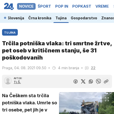
NOVICE
ŠPORT
POP IN
POPKAST
VREME
Slovenija
Črna kronika
Tujina
Gospodarstvo
Znanos
TUJINA
Trčila potniška vlaka: tri smrtne žrtve,
pet oseb v kritičnem stanju, še 31
poškodovanih
Praga, 04. 08. 2021 09.50
4 min branja
22
AVTOR:
Ti.Š.
Na Češkem sta trčila
potniška vlaka. Umrle so
tri osebe, pet jih je v