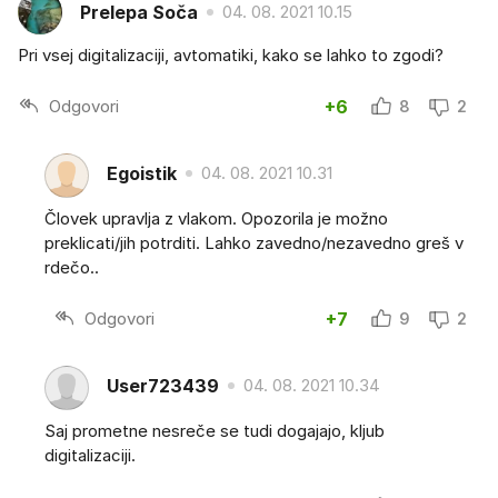
Prelepa Soča
04. 08. 2021 10.15
Pri vsej digitalizaciji, avtomatiki, kako se lahko to zgodi?
Odgovori
+6
8
2
Egoistik
04. 08. 2021 10.31
Človek upravlja z vlakom. Opozorila je možno
preklicati/jih potrditi. Lahko zavedno/nezavedno greš v
rdečo..
Odgovori
+7
9
2
User723439
04. 08. 2021 10.34
Saj prometne nesreče se tudi dogajajo, kljub
digitalizaciji.