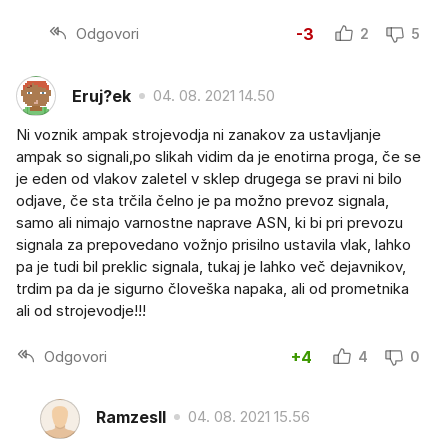
Odgovori
-3
2
5
Eruj?ek
04. 08. 2021 14.50
Ni voznik ampak strojevodja ni zanakov za ustavljanje
ampak so signali,po slikah vidim da je enotirna proga, če se
je eden od vlakov zaletel v sklep drugega se pravi ni bilo
odjave, če sta trčila čelno je pa možno prevoz signala,
samo ali nimajo varnostne naprave ASN, ki bi pri prevozu
signala za prepovedano vožnjo prisilno ustavila vlak, lahko
pa je tudi bil preklic signala, tukaj je lahko več dejavnikov,
trdim pa da je sigurno človeška napaka, ali od prometnika
ali od strojevodje!!!
Odgovori
+4
4
0
RamzesII
04. 08. 2021 15.56