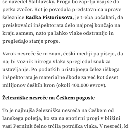
še navedel Štahlavsky. Proga bo zaprtja vsaj še do
petka zvečer. Kot je povedala predstavnica uprave
železnice
Radka Pistoriusova
, je treba počakati, da
preiskovalci inšpektorata delo najprej končajo na
kraju samem, nato pa lahko vlake odstranijo in
pregledajo stanje proge.
Vzrok nesreče še ni znan, češki mediji pa pišejo, da
naj bi voznik hitrega vlaka spregledal znak za
ustavljanje. Po podatkih pristojnega železniškega
inšpektorata je materialne škode za več kot deset
milijonov čeških kron (okoli 400.000 evrov).
Železniške nesreče na Češkem pogoste
To je najhujša železniška nesreča na Češkem od
lanskega poletja, ko sta na enotirni progi v bližini
vasi Pernink čelno trčila potniška vlaka. V nesreči, ki