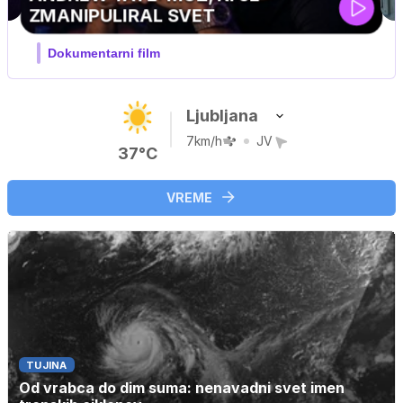
MOJ PRIJATELJ PINGVIN
Film meseca / družinski, pustolovski
Ljubljana
7km/h
JV
37°C
VREME
TUJINA
Od vrabca do dim suma: nenavadni svet imen