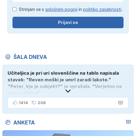
Strinjam se s
splošnimi pogoji
in
politiko zasebnosti
.
Prijavi se
ŠALA DNEVA
Učiteljica je pri uri slovenščine na tablo napisala
stavek: "Reven moški je umrl zaradi lakote."
"Peter, kje je subjekt?" je vprašala. "Verjetno na
pokopališču!"
1414
208
ANKETA