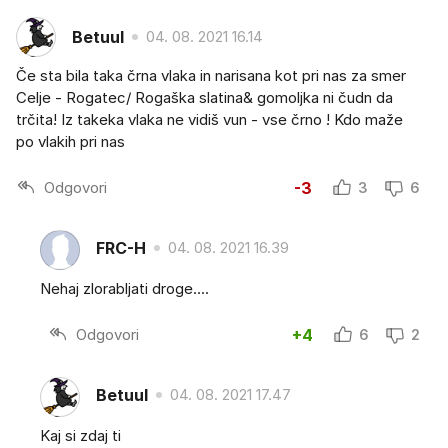
Betuul
04. 08. 2021 16.14
Če sta bila taka črna vlaka in narisana kot pri nas za smer
Celje - Rogatec/ Rogaška slatina& gomoljka ni čudn da
trčita! Iz takeka vlaka ne vidiš vun - vse črno ! Kdo maže
po vlakih pri nas
Odgovori
-3
3
6
FRC-H
04. 08. 2021 16.39
Nehaj zlorabljati droge....
Odgovori
+4
6
2
Betuul
04. 08. 2021 17.47
Kaj si zdaj ti