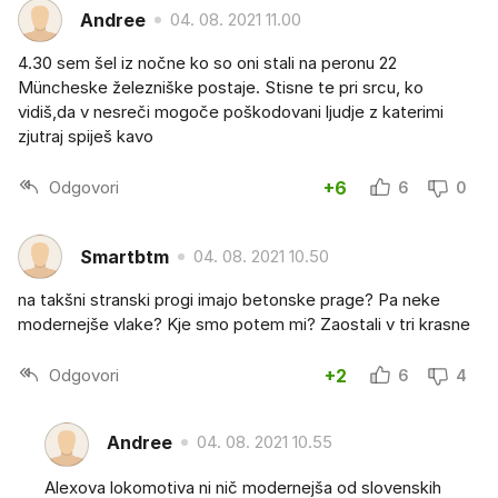
Andree
04. 08. 2021 11.00
4.30 sem šel iz nočne ko so oni stali na peronu 22
Müncheske železniške postaje. Stisne te pri srcu, ko
vidiš,da v nesreči mogoče poškodovani ljudje z katerimi
zjutraj spiješ kavo
Odgovori
+6
6
0
Smartbtm
04. 08. 2021 10.50
na takšni stranski progi imajo betonske prage? Pa neke
modernejše vlake? Kje smo potem mi? Zaostali v tri krasne
Odgovori
+2
6
4
Andree
04. 08. 2021 10.55
Alexova lokomotiva ni nič modernejša od slovenskih