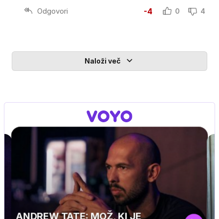
Odgovori
-4
0
4
Naloži več