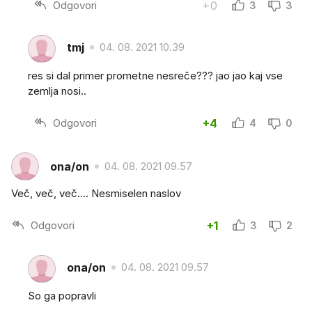
Odgovori
+0
3
3
tmj
04. 08. 2021 10.39
res si dal primer prometne nesreče??? jao jao kaj vse
zemlja nosi..
Odgovori
+4
4
0
ona/on
04. 08. 2021 09.57
Več, več, več.... Nesmiselen naslov
Odgovori
+1
3
2
ona/on
04. 08. 2021 09.57
So ga popravli