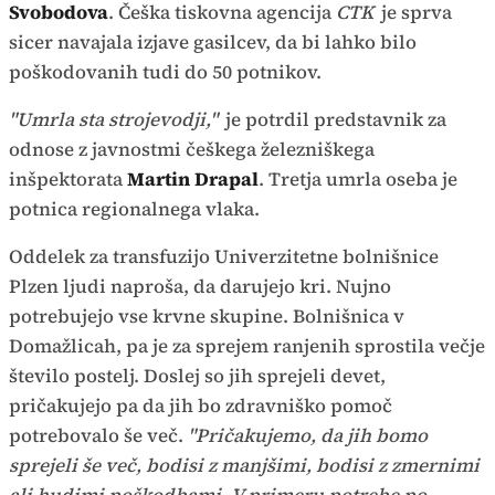
Svobodova
. Češka tiskovna agencija
CTK
je sprva
sicer navajala izjave gasilcev, da bi lahko bilo
poškodovanih tudi do 50 potnikov.
"Umrla sta strojevodji,"
je potrdil predstavnik za
odnose z javnostmi češkega železniškega
inšpektorata
Martin Drapal
. Tretja umrla oseba je
potnica regionalnega vlaka.
Oddelek za transfuzijo Univerzitetne bolnišnice
Plzen ljudi naproša, da darujejo kri. Nujno
potrebujejo vse krvne skupine. Bolnišnica v
Domažlicah, pa je za sprejem ranjenih sprostila večje
število postelj. Doslej so jih sprejeli devet,
pričakujejo pa da jih bo zdravniško pomoč
potrebovalo še več.
"Pričakujemo, da jih bomo
sprejeli še več, bodisi z manjšimi, bodisi z zmernimi