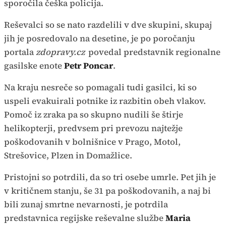
sporočila češka policija.
Reševalci so se nato razdelili v dve skupini, skupaj
jih je posredovalo na desetine, je po poročanju
portala
zdopravy.cz
povedal predstavnik regionalne
gasilske enote
Petr Poncar
.
Na kraju nesreče so pomagali tudi gasilci, ki so
uspeli evakuirali potnike iz razbitin obeh vlakov.
Pomoč iz zraka pa so skupno nudili še štirje
helikopterji, predvsem pri prevozu najtežje
poškodovanih v bolnišnice v Prago, Motol,
Strešovice, Plzen in Domažlice.
Pristojni so potrdili, da so tri osebe umrle. Pet jih je
v kritičnem stanju, še 31 pa poškodovanih, a naj bi
bili zunaj smrtne nevarnosti, je potrdila
predstavnica regijske reševalne službe
Maria