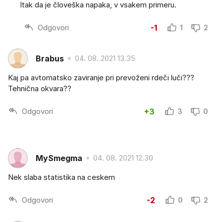
Itak da je človeška napaka, v vsakem primeru.
Odgovori
-1
1
2
Brabus
04. 08. 2021 13.35
Kaj pa avtomatsko zaviranje pri prevoženi rdeči luči???
Tehnična okvara??
Odgovori
+3
3
0
MySmegma
04. 08. 2021 12.30
Nek slaba statistika na ceskem
Odgovori
-2
0
2