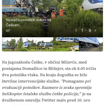
Nesreča potniških vlakov na
Nesreča potniških vlakov na
Nesreča potniških vlakov na
Nesreča potniških vlakov na
Nesreča potniških vlakov na
Nesreča potniških vlakov na
Nesreča potniških vlakov na
Nesreča potniških vlakov na
Nesreča potniških vlakov na
Češkem.
Češkem-2
Češkem-3
Češkem-4
Češkem-5
Češkem-6
Češkem-7
Češkem-8
Češkem-9
1
9
AP
AP
AP
AP
AP
AP
AP
AP
AP
Na jugozahodu Češke, v občini Milavče, med
postajama Domažlice in Bližejov, sta ob 8.05 trčila
dva potniška vlaka. Na kraju dogodka so bile
številne intervencijske službe.
"Pomagamo pri
evakuaciji potnikov. Razmere iz zraka spremlja
helikopter letalske službe češke policije,"
je na
družbenem omrežju Twitter malo pred 10. uro