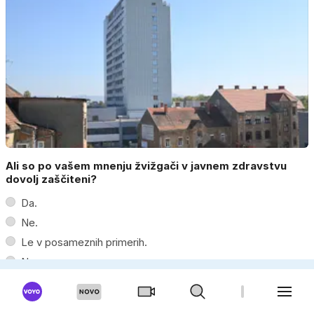
Ali so po vašem mnenju žvižgači v javnem zdravstvu
dovolj zaščiteni?
Da.
Ne.
Le v posameznih primerih.
Ne vem.
Moški
Ženska