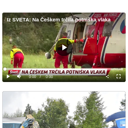
Iz SVETA: Na Češkem trčila potniška vlaka
Predvajaj
Loaded
:
0%
Current
0:00
/
Duration
0:00
Predvajaj
Tiho
Celoz
način
Time