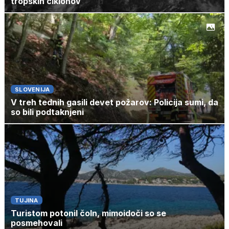
tropskih ciklonov
SLOVENIJA
V treh tednih gasili devet požarov: Policija sumi, da
so bili podtaknjeni
TUJINA
Turistom potonil čoln, mimoidoči so se
posmehovali