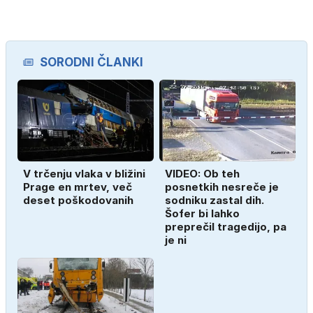
SORODNI ČLANKI
V trčenju vlaka v bližini
VIDEO: Ob teh
Prage en mrtev, več
posnetkih nesreče je
deset poškodovanih
sodniku zastal dih.
Šofer bi lahko
preprečil tragedijo, pa
je ni