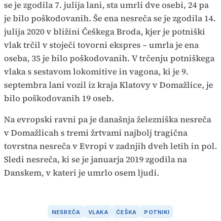
se je zgodila 7. julija lani, sta umrli dve osebi, 24 pa
je bilo poškodovanih. Še ena nesreča se je zgodila 14.
julija 2020 v bližini Češkega Broda, kjer je potniški
vlak trčil v stoječi tovorni ekspres – umrla je ena
oseba, 35 je bilo poškodovanih. V trčenju potniškega
vlaka s sestavom lokomitive in vagona, ki je 9.
septembra lani vozil iz kraja Klatovy v Domažlice, je
bilo poškodovanih 19 oseb.
Na evropski ravni pa je današnja železniška nesreča
v Domažlicah s tremi žrtvami najbolj tragična
tovrstna nesreča v Evropi v zadnjih dveh letih in pol.
Sledi nesreča, ki se je januarja 2019 zgodila na
Danskem, v kateri je umrlo osem ljudi.
NESREČA
VLAKA
ČEŠKA
POTNIKI