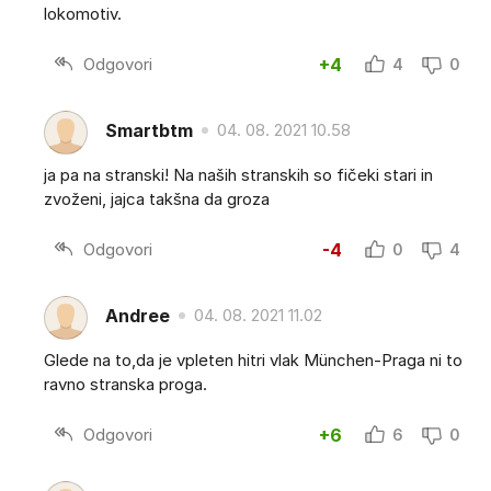
lokomotiv.
Odgovori
+4
4
0
Smartbtm
04. 08. 2021 10.58
ja pa na stranski! Na naših stranskih so fičeki stari in
zvoženi, jajca takšna da groza
Odgovori
-4
0
4
Andree
04. 08. 2021 11.02
Glede na to,da je vpleten hitri vlak München-Praga ni to
ravno stranska proga.
Odgovori
+6
6
0