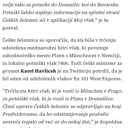
velja tako za potnike do Domažlic kot do Bavarske.
Potniki lahko najdejo informacije na spletni strani
Čeških železnic ali v aplikaciji Moj vlak,"
je še
pozval.
Češke železnice so sporočile, da sta bila v trčenju
udeležena mednarodni hitri vlak, ki povezuje
zahodnočeško mesto Plzen z Münchnom v Nemčiji,
in lokalni potniški vlak 7406. Tudi češki minister za
promet
Karel Havlicek
je na Twitterju potrdil, da je
bil eden od udeleženih vlakov Ex 351 West Express.
"Trčila sta hitri vlak, ki je vozil iz Münchna v Prago,
in potniški vlak, ki je vozil iz Plzna v Domažlice.
Člani uprave Čeških železnic se odpravljajo na kraj.
Predvidevamo, da bo odstranjevanje posledic
nesreče trajalo od več ur do nekaj dni,"
je dopoldne