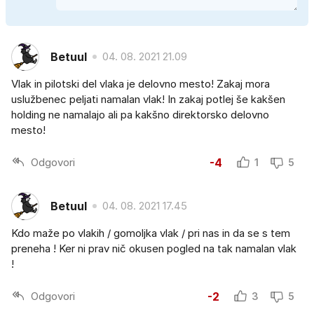
Betuul
04. 08. 2021 21.09
Vlak in pilotski del vlaka je delovno mesto! Zakaj mora
uslužbenec peljati namalan vlak! In zakaj potlej še kakšen
holding ne namalajo ali pa kakšno direktorsko delovno
mesto!
Odgovori
-4
1
5
Betuul
04. 08. 2021 17.45
Kdo maže po vlakih / gomoljka vlak / pri nas in da se s tem
preneha ! Ker ni prav nič okusen pogled na tak namalan vlak
!
Odgovori
-2
3
5