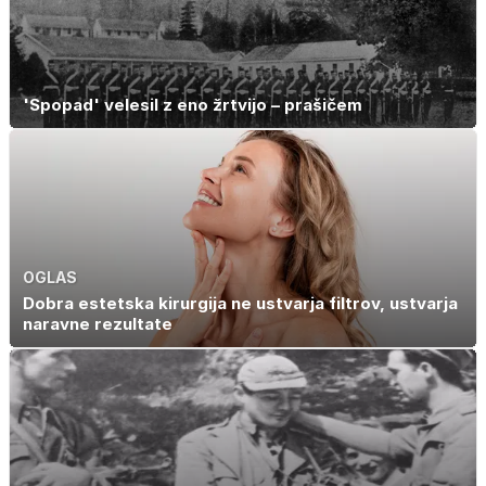
'Spopad' velesil z eno žrtvijo – prašičem
OGLAS
Dobra estetska kirurgija ne ustvarja filtrov, ustvarja
naravne rezultate