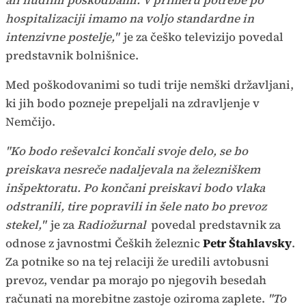
ali hudimi poškodbami. V primeru potrebe po
hospitalizaciji imamo na voljo standardne in
intenzivne postelje,"
je za češko televizijo povedal
predstavnik bolnišnice.
Med poškodovanimi so tudi trije nemški državljani,
ki jih bodo pozneje prepeljali na zdravljenje v
Nemčijo.
"Ko bodo reševalci končali svoje delo, se bo
preiskava nesreče nadaljevala na železniškem
inšpektoratu. Po končani preiskavi bodo vlaka
odstranili, tire popravili in šele nato bo prevoz
stekel,"
je za
Radiožurnal
povedal predstavnik za
odnose z javnostmi Čeških železnic
Petr Štahlavsky
.
Za potnike so na tej relaciji že uredili avtobusni
prevoz, vendar pa morajo po njegovih besedah
računati na morebitne zastoje oziroma zaplete.
"To