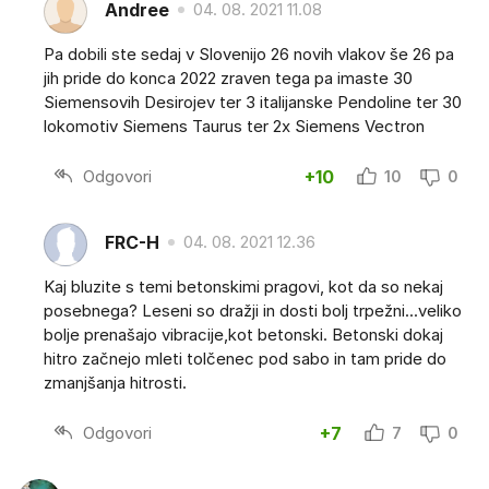
Andree
04. 08. 2021 11.08
Pa dobili ste sedaj v Slovenijo 26 novih vlakov še 26 pa
jih pride do konca 2022 zraven tega pa imaste 30
Siemensovih Desirojev ter 3 italijanske Pendoline ter 30
lokomotiv Siemens Taurus ter 2x Siemens Vectron
Odgovori
+10
10
0
FRC-H
04. 08. 2021 12.36
Kaj bluzite s temi betonskimi pragovi, kot da so nekaj
posebnega? Leseni so dražji in dosti bolj trpežni...veliko
bolje prenašajo vibracije,kot betonski. Betonski dokaj
hitro začnejo mleti tolčenec pod sabo in tam pride do
zmanjšanja hitrosti.
Odgovori
+7
7
0