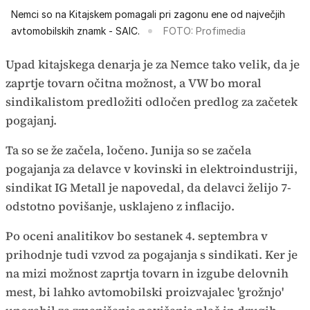
Nemci so na Kitajskem pomagali pri zagonu ene od največjih
avtomobilskih znamk - SAIC.
FOTO: Profimedia
Upad kitajskega denarja je za Nemce tako velik, da je
zaprtje tovarn očitna možnost, a VW bo moral
sindikalistom predložiti odločen predlog za začetek
pogajanj.
Ta so se že začela, ločeno. Junija so se začela
pogajanja za delavce v kovinski in elektroindustriji,
sindikat IG Metall je napovedal, da delavci želijo 7-
odstotno povišanje, usklajeno z inflacijo.
Po oceni analitikov bo sestanek 4. septembra v
prihodnje tudi vzvod za pogajanja s sindikati. Ker je
na mizi možnost zaprtja tovarn in izgube delovnih
mest, bi lahko avtomobilski proizvajalec 'grožnjo'