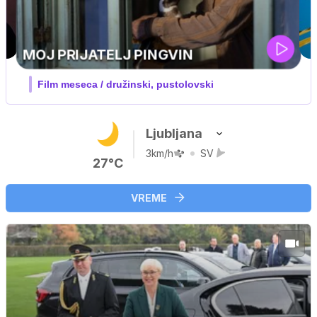
IQ 160
Nova hrvaška serija
Ljubljana
3km/h
SV
27°C
VREME