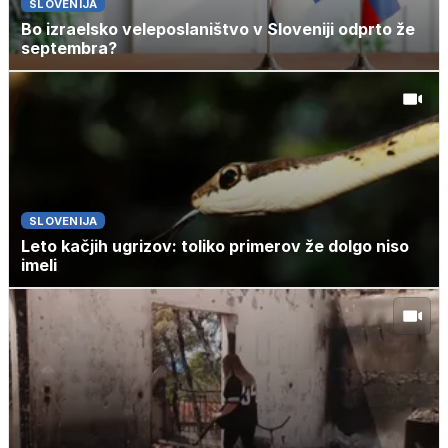
SLOVENIJA
Bo izraelsko veleposlaništvo v Sloveniji odprto že
septembra?
SLOVENIJA
Leto kačjih ugrizov: toliko primerov že dolgo niso
imeli