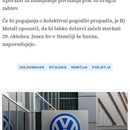
uporabil za zmanjšanje povišanja plač in drugih
zahtev.
Če bi pogajanja o kolektivni pogodbi propadla, je IG
Metall opozoril, da bi lahko delavci začeli stavkati
29. oktobra. Jesen bo v Nemčiji še burna,
napovedujejo.
VOLKSWAGEN
KITAJSKA
NEMČIJA
PODJETJA