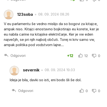
123soba
08. 09. 2024 08.26
V eu parlamentu še vedno mislijo da so bogovi za kitajce,
ampak niso. Kitajci enostavno bojkotirajo eu korete, ker je
eu nabila carine na kitajske električarje. Ker je vw eden
največjih, se pri njih najbolj občuti. Torej ni kriv samo vw,
ampak politika pod vodstvom lajne...
Odgovori
+12
12
0
severnik
08. 09. 2024 19.03
Ideja je bila, davki so isti, eni bodo šli še dol.
Odgovori
0
0