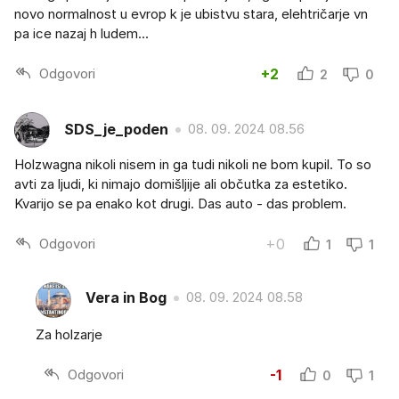
novo normalnost u evrop k je ubistvu stara, elehtričarje vn
pa ice nazaj h ludem...
Odgovori
+2
2
0
SDS_je_poden
08. 09. 2024 08.56
Holzwagna nikoli nisem in ga tudi nikoli ne bom kupil. To so
avti za ljudi, ki nimajo domišljije ali občutka za estetiko.
Kvarijo se pa enako kot drugi. Das auto - das problem.
Odgovori
+0
1
1
Vera in Bog
08. 09. 2024 08.58
Za holzarje
Odgovori
-1
0
1