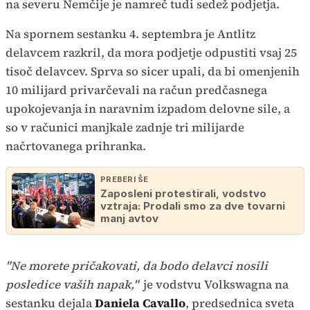
na severu Nemčije je namreč tudi sedež podjetja.
Na spornem sestanku 4. septembra je Antlitz
delavcem razkril, da mora podjetje odpustiti vsaj 25
tisoč delavcev. Sprva so sicer upali, da bi omenjenih
10 milijard privarčevali na račun predčasnega
upokojevanja in naravnim izpadom delovne sile, a
so v računici manjkale zadnje tri milijarde
načrtovanega prihranka.
PREBERI ŠE
Zaposleni protestirali, vodstvo
vztraja: Prodali smo za dve tovarni
manj avtov
"Ne morete pričakovati, da bodo delavci nosili
posledice vaših napak,"
je vodstvu Volkswagna na
sestanku dejala
Daniela Cavallo
, predsednica sveta