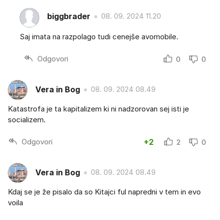
biggbrader
08. 09. 2024 11.20
Saj imata na razpolago tudi cenejše avomobile.
Odgovori
0
0
Vera in Bog
08. 09. 2024 08.49
Katastrofa je ta kapitalizem ki ni nadzorovan sej isti je
socializem.
Odgovori
+2
2
0
Vera in Bog
08. 09. 2024 08.49
Kdaj se je že pisalo da so Kitajci ful napredni v tem in evo
voila