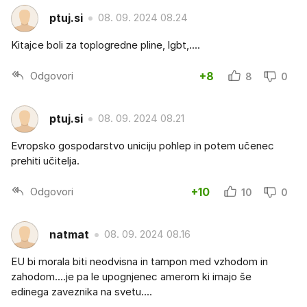
ptuj.si
08. 09. 2024 08.24
Kitajce boli za toplogredne pline, lgbt,....
Odgovori
+8
8
0
ptuj.si
08. 09. 2024 08.21
Evropsko gospodarstvo uniciju pohlep in potem učenec
prehiti učitelja.
Odgovori
+10
10
0
natmat
08. 09. 2024 08.16
EU bi morala biti neodvisna in tampon med vzhodom in
zahodom....je pa le upognjenec amerom ki imajo še
edinega zaveznika na svetu....