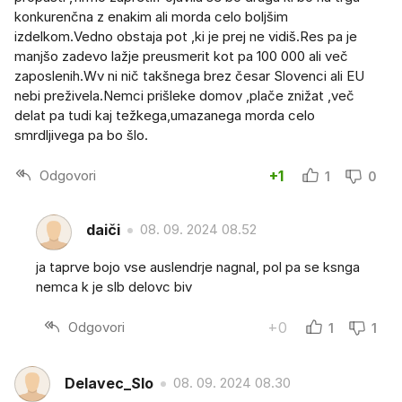
konkurenčna z enakim ali morda celo boljšim
izdelkom.Vedno obstaja pot ,ki je prej ne vidiš.Res pa je
manjšo zadevo lažje preusmerit kot pa 100 000 ali več
zaposlenih.Wv ni nič takšnega brez česar Slovenci ali EU
nebi preživela.Nemci prišleke domov ,plače znižat ,več
delat pa tudi kaj težkega,umazanega morda celo
smrdljivega pa bo šlo.
Odgovori
+1
1
0
daiči
08. 09. 2024 08.52
ja taprve bojo vse auslendrje nagnal, pol pa se ksnga
nemca k je slb delovc biv
Odgovori
+0
1
1
Delavec_Slo
08. 09. 2024 08.30