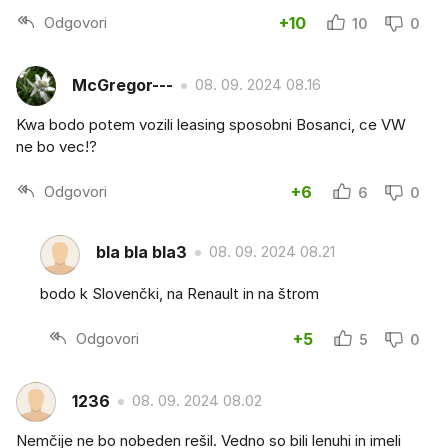
Odgovori
+10
10
0
McGregor---
08. 09. 2024 08.16
Kwa bodo potem vozili leasing sposobni Bosanci, ce VW
ne bo vec⁉️
Odgovori
+6
6
0
bla bla bla3
08. 09. 2024 08.21
bodo k Slovenčki, na Renault in na štrom
Odgovori
+5
5
0
1236
08. 09. 2024 08.02
Nemčije ne bo nobeden rešil. Vedno so bili lenuhi in imeli