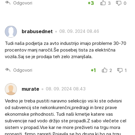
Odgovori
+3
3
0
brabusednet
08. 09. 2024 08.46
Tudi naša podjetja za avto industrijo imajo probleme 30-70
procentov manj naročil.Še posebej tista za električna
vozila.Saj se je prodaja teh zelo zmanjšala.
Odgovori
+1
2
1
murate
08. 09. 2024 08.43
Vedno je treba pustiti naravno selekcijo vsi ki ste odvisni
od subvencij ste nekonkurenčni,predragi in brez prave
ekonomske prihodnosti. Tudi naši kmetje katere vas
subvencije nad vodo držijo ste propadli.Z sabo vlečete cel
sistem v propad.Vse kar ne more preživeti na trgu mora
propasti ,firmo zapreti.Pojavila se bo druga ki bo na trgu