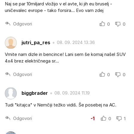
Naj se par 10miljard vložijo v el avte, ki jih eu bruselj -
uničevalec evrope - tako forsira... Evo vam zdej
Odgovori
0
0
jutri_pa_res
08. 09. 2024 13.36
Vrnite nam dizle in bencince! Lani sem še komaj našel SUV
4x4 brez električnega sr...
Odgovori
0
0
biggbrader
08. 09. 2024 11.19
Tudi "kitajca" v Nemčiji težko vidiš. Še posebej na AC.
Odgovori
-1
0
1