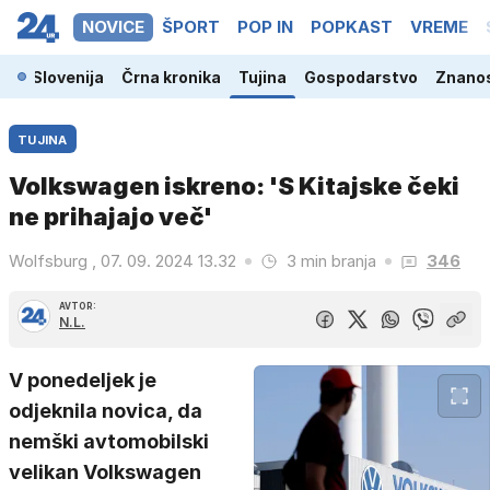
NOVICE
ŠPORT
POP IN
POPKAST
VREME
Slovenija
Črna kronika
Tujina
Gospodarstvo
Znanos
TUJINA
Volkswagen iskreno: 'S Kitajske čeki
ne prihajajo več'
Wolfsburg , 07. 09. 2024 13.32
3 min branja
346
AVTOR:
N.L.
V ponedeljek je
odjeknila novica, da
nemški avtomobilski
velikan Volkswagen