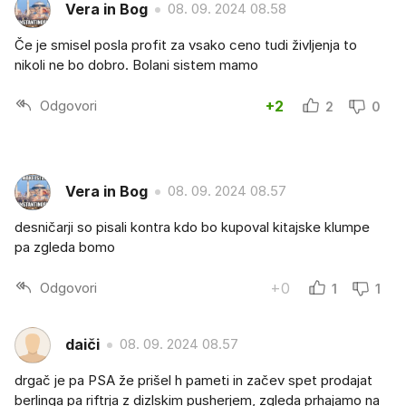
Vera in Bog
08. 09. 2024 08.58
Če je smisel posla profit za vsako ceno tudi življenja to
nikoli ne bo dobro. Bolani sistem mamo
Odgovori
+2
2
0
Vera in Bog
08. 09. 2024 08.57
desničarji so pisali kontra kdo bo kupoval kitajske klumpe
pa zgleda bomo
Odgovori
+0
1
1
daiči
08. 09. 2024 08.57
drgač je pa PSA že prišel h pameti in začev spet prodajat
berlinga pa riftrja z dizlskim pusherjem, zgleda prhajamo na