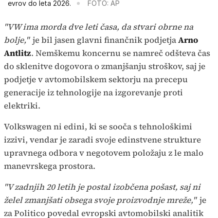
evrov do leta 2026.
FOTO: AP
"VW ima morda dve leti časa, da stvari obrne na
bolje,"
je bil jasen glavni finančnik podjetja
Arno
Antlitz
. Nemškemu koncernu se namreč odšteva čas
do sklenitve dogovora o zmanjšanju stroškov, saj je
podjetje v avtomobilskem sektorju na precepu
generacije iz tehnologije na izgorevanje proti
elektriki.
Volkswagen ni edini, ki se sooča s tehnološkimi
izzivi, vendar je zaradi svoje edinstvene strukture
upravnega odbora v negotovem položaju z le malo
manevrskega prostora.
"V zadnjih 20 letih je postal izobčena pošast, saj ni
želel zmanjšati obsega svoje proizvodnje mreže,"
je
za Politico povedal evropski avtomobilski analitik