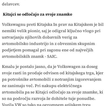
delavcev.
Kitajci se odločajo za svoje znamke
Volkswagnu preti Kitajska In prav na Kitajskem je bil
nemški velik pionir, saj je odigral ključno vlogo pri
ustvarjanju njihovih dobavnih verig za
avtomobilsko industrijo in z obveznim skupnim
podjetjem pomagal pri zagonu ene od največjih
avtomobilskih znamk - SAIC.
Kmalu je postalo jasno, da je Volkswagen za doseg
svoje rasti in prodaje odvisen od kitajskega trga, kjer
pa potrošnike avtomobili z notranjim izgorevanjem
ne zanimajo več. Pri nakupu električnega
avtomobila pa se Kitajci odločajo za svoje znamke, ki
so na področju razvoja že dohitele tuje ponudbe.
Vozila VW so tako na ogromnem azijskem trgu