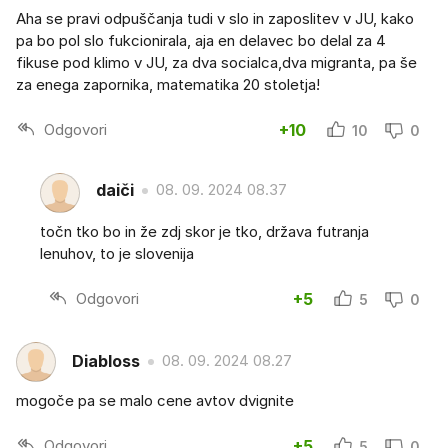
Aha se pravi odpuščanja tudi v slo in zaposlitev v JU, kako
pa bo pol slo fukcionirala, aja en delavec bo delal za 4
fikuse pod klimo v JU, za dva socialca,dva migranta, pa še
za enega zapornika, matematika 20 stoletja!
Odgovori
+10
10
0
daiči
08. 09. 2024 08.37
točn tko bo in že zdj skor je tko, država futranja
lenuhov, to je slovenija
Odgovori
+5
5
0
Diabloss
08. 09. 2024 08.27
mogoče pa se malo cene avtov dvignite
Odgovori
+5
5
0