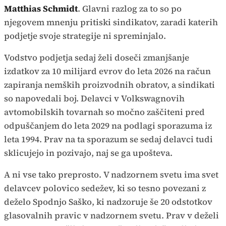
Matthias Schmidt
. Glavni razlog za to so po
njegovem mnenju pritiski sindikatov, zaradi katerih
podjetje svoje strategije ni spreminjalo.
Vodstvo podjetja sedaj želi doseči zmanjšanje
izdatkov za 10 milijard evrov do leta 2026 na račun
zapiranja nemških proizvodnih obratov, a sindikati
so napovedali boj. Delavci v Volkswagnovih
avtomobilskih tovarnah so močno zaščiteni pred
odpuščanjem do leta 2029 na podlagi sporazuma iz
leta 1994. Prav na ta sporazum se sedaj delavci tudi
sklicujejo in pozivajo, naj se ga upošteva.
A ni vse tako preprosto. V nadzornem svetu ima svet
delavcev polovico sedežev, ki so tesno povezani z
deželo Spodnjo Saško, ki nadzoruje še 20 odstotkov
glasovalnih pravic v nadzornem svetu. Prav v deželi