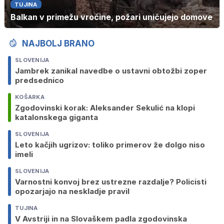
TUJINA
Balkan v primežu vročine, požari uničujejo domove
NAJBOLJ BRANO
SLOVENIJA
Jambrek zanikal navedbe o ustavni obtožbi zoper
predsednico
KOŠARKA
Zgodovinski korak: Aleksander Sekulić na klopi
katalonskega giganta
SLOVENIJA
Leto kačjih ugrizov: toliko primerov že dolgo niso
imeli
SLOVENIJA
Varnostni konvoj brez ustrezne razdalje? Policisti
opozarjajo na neskladje pravil
TUJINA
V Avstriji in na Slovaškem padla zgodovinska