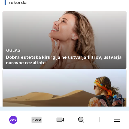
rekorda
OGLAS
Dobra estetska kirurgija ne ustvarja filtrov, ustvarja
naravne rezultate
Sam po svetu? 'Svoboda, spontanost in zgodbe, ki
jih ne zmanjka'