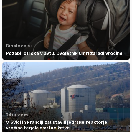
Bibaleze.si
Pozabil otroka v avtu: Dvoletnik umrl zaradi vročine
24ur.com
V Švici in Franciji zaustavili jedrske reaktorje,
vročina terjala smrtne žrtve