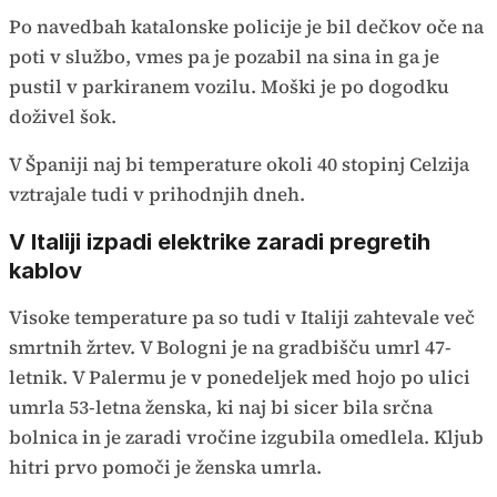
Po navedbah katalonske policije je bil dečkov oče na
poti v službo, vmes pa je pozabil na sina in ga je
pustil v parkiranem vozilu. Moški je po dogodku
doživel šok.
V Španiji naj bi temperature okoli 40 stopinj Celzija
vztrajale tudi v prihodnjih dneh.
V Italiji izpadi elektrike zaradi pregretih
kablov
Visoke temperature pa so tudi v Italiji zahtevale več
smrtnih žrtev. V Bologni je na gradbišču umrl 47-
letnik. V Palermu je v ponedeljek med hojo po ulici
umrla 53-letna ženska, ki naj bi sicer bila srčna
bolnica in je zaradi vročine izgubila omedlela. Kljub
hitri prvo pomoči je ženska umrla.