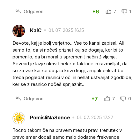
Odgovori
+6
7
1
KaiC
01. 07. 2025 16.15
Devote, kaj je bolj verjetno.. Vse to kar si zapisal. Ali
samo to, da si nočeš priznat kaj se dogaja, ker bi to
pomenilo, da bi moral ti spremenit način življenja.
Sevead je lažje okrivit neke x faktorje in razmišljat, da
so za vse kar se dogaja krivi drugi, ampak enkrat bo
treba pogledat resnici v oči in nehat ustvarjat zgodbice,
ker se z resnico nočeš sprijaznit..
Odgovori
+7
7
0
PomisliNaSonce
01. 07. 2025 17.27
Točno takom če na pravem mestu pravi trenutek v
pravo smer dodaš samo malo dodatne frekvence,