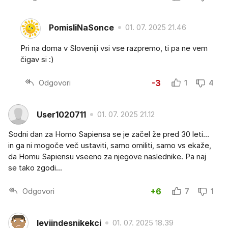
PomisliNaSonce
01. 07. 2025 21.46
Pri na doma v Sloveniji vsi vse razpremo, ti pa ne vem
čigav si :)
Odgovori
-3
1
4
User1020711
01. 07. 2025 21.12
Sodni dan za Homo Sapiensa se je začel že pred 30 leti...
in ga ni mogoče več ustaviti, samo omiliti, samo vs ekaže,
da Homu Sapiensu vseeno za njegove naslednike. Pa naj
se tako zgodi...
Odgovori
+6
7
1
leviindesnikekci
01. 07. 2025 18.39