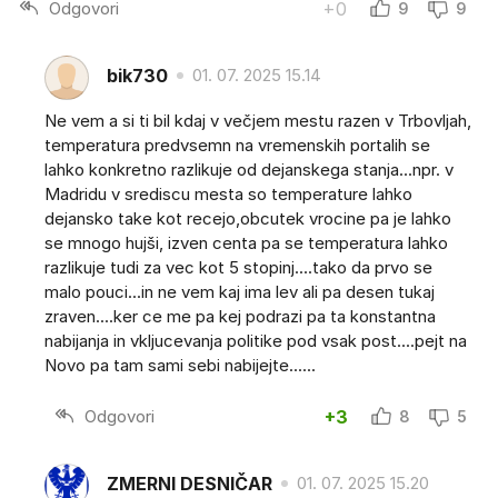
Odgovori
+0
9
9
bik730
01. 07. 2025 15.14
Ne vem a si ti bil kdaj v večjem mestu razen v Trbovljah,
temperatura predvsemn na vremenskih portalih se
lahko konkretno razlikuje od dejanskega stanja...npr. v
Madridu v srediscu mesta so temperature lahko
dejansko take kot recejo,obcutek vrocine pa je lahko
se mnogo hujši, izven centa pa se temperatura lahko
razlikuje tudi za vec kot 5 stopinj....tako da prvo se
malo pouci...in ne vem kaj ima lev ali pa desen tukaj
zraven....ker ce me pa kej podrazi pa ta konstantna
nabijanja in vkljucevanja politike pod vsak post....pejt na
Novo pa tam sami sebi nabijejte......
Odgovori
+3
8
5
ZMERNI DESNIČAR
01. 07. 2025 15.20