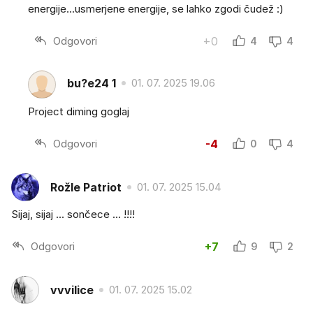
energije...usmerjene energije, se lahko zgodi čudež :)
Odgovori
+0
4
4
bu?e24 1
01. 07. 2025 19.06
Project diming goglaj
Odgovori
-4
0
4
Rožle Patriot
01. 07. 2025 15.04
Sijaj, sijaj ... sončece ... !!!!
Odgovori
+7
9
2
vvvilice
01. 07. 2025 15.02