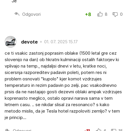
Je
Odgovori
+8
8
0
devote
01. 07. 2025 15.17
ce ti vsakic zastonj poprasim oblake (1500 letal gre cez
slovenijo na dan) ob hkratni kulminaciji ostalih faktorjev ki
vplivajo na temp., najdaljsi dnevi v letu, kratke noci,
sicersnja razporeditev padavin poleti, potem res ni
problem osnovati "kupolo" kjer komot vzdrzujes
temperaturo in rezim padavin po zelji. pac vsakodnevno
prsis da ne nastajajo gosti dezevni oblaki ampak vzdrzujes
koprenasto meglico, ostalo opravi narava sama v tem
letnem casu. .. se nikdar slisal za resonanco? s kako
metodo mislis, da je Tesla hotel razpoloviti zemljo? v tem
je princip...
Odgovori
-11
4
15