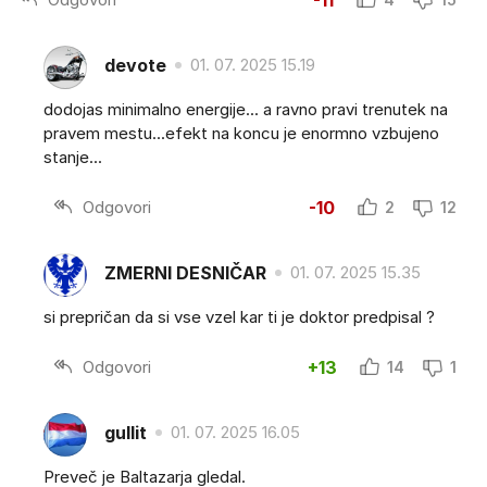
devote
01. 07. 2025 15.19
dodojas minimalno energije... a ravno pravi trenutek na
pravem mestu...efekt na koncu je enormno vzbujeno
stanje...
Odgovori
-10
2
12
ZMERNI DESNIČAR
01. 07. 2025 15.35
si prepričan da si vse vzel kar ti je doktor predpisal ?
Odgovori
+13
14
1
gullit
01. 07. 2025 16.05
Preveč je Baltazarja gledal.