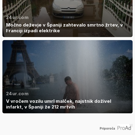
24ur.com
Močno deževje v Španiji zahtevalo smrtno žrtev, v
Franciji izpadi elektrike
24ur.com
V vročem vozilu umrl malček, najstnik doživel
infarkt, v Španiji že 212 mrtvih
Priporoča