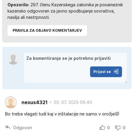
Opozorilo:
297. členu Kazenskega zakonika je posameznik
kazensko odgovoren za javno spodbujanje sovraštva,
nasilja ali nestrpnosti.
PRAVILA ZA OBJAVO KOMENTARJEV
Prijavi se
nexus4321
02. 07. 2025 09.40
Bo treba vlagati tudi kaj v inštalacije ne samo v orožje🤣
Odgovori
0
0