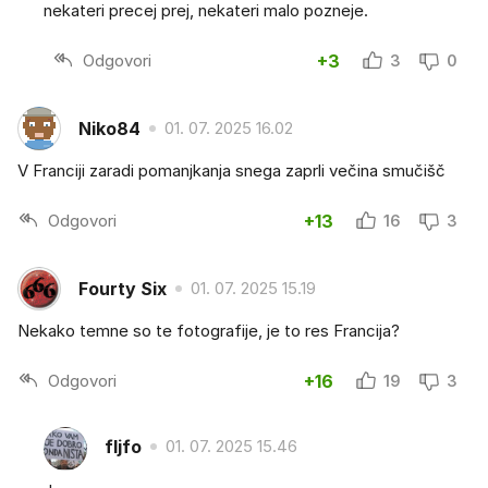
nekateri precej prej, nekateri malo pozneje.
Odgovori
+3
3
0
Niko84
01. 07. 2025 16.02
V Franciji zaradi pomanjkanja snega zaprli večina smučišč
Odgovori
+13
16
3
Fourty Six
01. 07. 2025 15.19
Nekako temne so te fotografije, je to res Francija?
Odgovori
+16
19
3
fljfo
01. 07. 2025 15.46