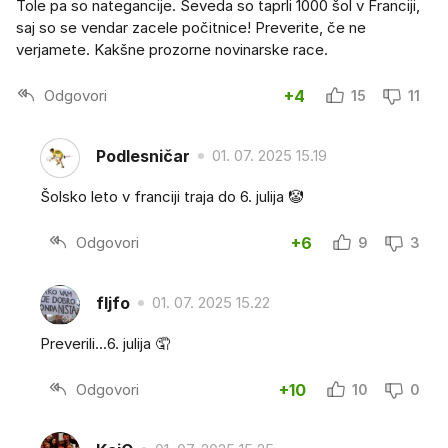
Tole pa so nategancije. Seveda so taprli 1000 šol v Franciji,
saj so se vendar zacele počitnice! Preverite, če ne
verjamete. Kakšne prozorne novinarske race.
Odgovori
+4
15
11
Podlesničar
01. 07. 2025 15.19
Šolsko leto v franciji traja do 6. julija 🤡
Odgovori
+6
9
3
fljfo
01. 07. 2025 15.22
Preverili...6. julija 🤦
Odgovori
+10
10
0