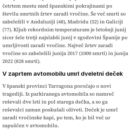
četrtem mestu med španskimi pokrajinami po
številu smrtnih žrtev zaradi vročine. Še več smrti so
zabeležili v Andaluziji (48), Madridu (52) in Galiciji
(77). Kljub rekordnim temperaturam je letošnji junij
sicer šele tretji najslabši junij v zgodovini Španije po
umrljivosti zaradi vročine. Največ žrtev zaradi
vročine so zabeležili junija 2017 (1000 smrti) in junija
2022 (828 smrti).
V zaprtem avtomobilu umrl dveletni deček
V španski provinci Tarragona poročajo o novi
tragediji. Iz parkiranega avtomobila so namreč
reševali dve leti in pol starega dečka, a so ga
reševalci zaman poskušali oživeti. Deček je umrl
zaradi vročinske kapi, po tem, ko je bil več ur
zapuščen v avtomobilu.