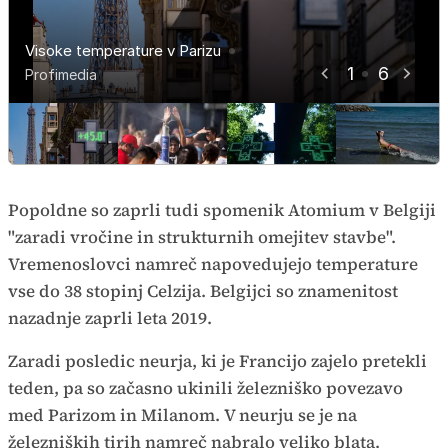
Osvežitev sredi vročinskega vala v
Francoski minister na kriznem
Visoke temperature v Parizu
Parizu
sestanku zaradi visokih temperatur
1
6
Vročina v Franciji
Vročina v Franciji
Vročina v Franciji
Profimedia
Profimedia
Profimedia
AP
AP
AP
Popoldne so zaprli tudi spomenik Atomium v Belgiji
"zaradi vročine in strukturnih omejitev stavbe".
Vremenoslovci namreč napovedujejo temperature
vse do 38 stopinj Celzija. Belgijci so znamenitost
nazadnje zaprli leta 2019.
Zaradi posledic neurja, ki je Francijo zajelo pretekli
teden, pa so začasno ukinili železniško povezavo
med Parizom in Milanom. V neurju se je na
železniških tirih namreč nabralo veliko blata.