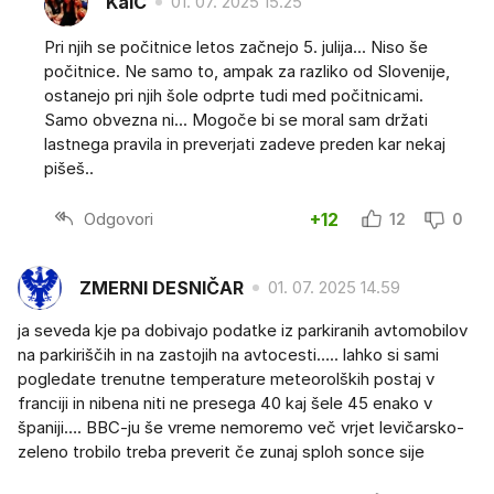
KaiC
01. 07. 2025 15.25
Pri njih se počitnice letos začnejo 5. julija... Niso še
počitnice. Ne samo to, ampak za razliko od Slovenije,
ostanejo pri njih šole odprte tudi med počitnicami.
Samo obvezna ni... Mogoče bi se moral sam držati
lastnega pravila in preverjati zadeve preden kar nekaj
pišeš..
Odgovori
+12
12
0
ZMERNI DESNIČAR
01. 07. 2025 14.59
ja seveda kje pa dobivajo podatke iz parkiranih avtomobilov
na parkiriščih in na zastojih na avtocesti….. lahko si sami
pogledate trenutne temperature meteorolških postaj v
franciji in nibena niti ne presega 40 kaj šele 45 enako v
španiji…. BBC-ju še vreme nemoremo več vrjet levičarsko-
zeleno trobilo treba preverit če zunaj sploh sonce sije