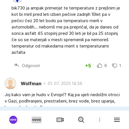
bik730 ja ampak primerjat te temperature z prejšnim je
kot bi miril pred leti izben pečive zadnjih 10let pa v
pečici čez 20 let bodo pa temperaturo merli v
avtomobilih… nebomš me pa prepričal, da je danes od
sonca asfalt 45 stopinj pred 30 leti je bil pa 25 stopinj
če so se materjali v mesti spremenili pa nemoreš
temperatur od makedama merit s temperaturami
asfalta
Odgovori
+5
6
1
Wolfman
01. 07. 2025 14.56
Joj kako vam je hudo v Evropi!? Kaj pa ujeti nedolžni otroci
v Gazi, podhranjeni, prestrašeni, brez vode, brez upanja,
brez prihodnosti...?
Odgovori
+3
12
9