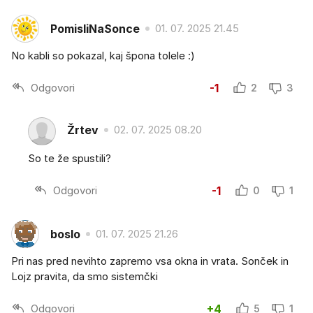
PomisliNaSonce
01. 07. 2025 21.45
No kabli so pokazal, kaj špona tolele :)
Odgovori
-1
2
3
Žrtev
02. 07. 2025 08.20
So te že spustili?
Odgovori
-1
0
1
boslo
01. 07. 2025 21.26
Pri nas pred nevihto zapremo vsa okna in vrata. Sonček in
Lojz pravita, da smo sistemčki
Odgovori
+4
5
1