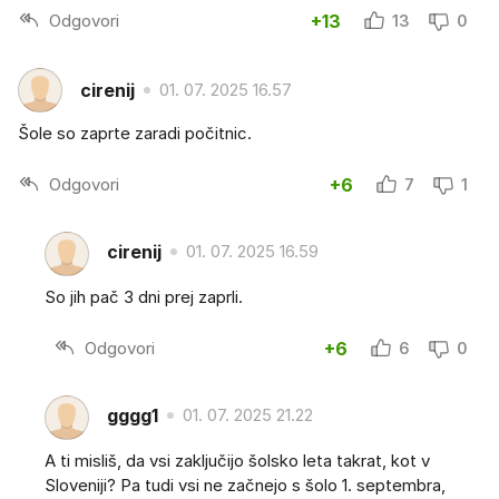
Odgovori
+13
13
0
cirenij
01. 07. 2025 16.57
Šole so zaprte zaradi počitnic.
Odgovori
+6
7
1
cirenij
01. 07. 2025 16.59
So jih pač 3 dni prej zaprli.
Odgovori
+6
6
0
gggg1
01. 07. 2025 21.22
A ti misliš, da vsi zaključijo šolsko leta takrat, kot v
Sloveniji? Pa tudi vsi ne začnejo s šolo 1. septembra,