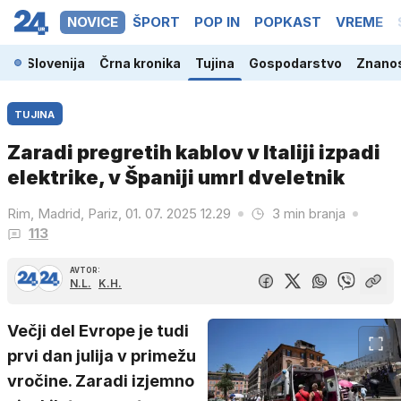
NOVICE
ŠPORT
POP IN
POPKAST
VREME
Slovenija
Črna kronika
Tujina
Gospodarstvo
Znanos
TUJINA
Zaradi pregretih kablov v Italiji izpadi
elektrike, v Španiji umrl dveletnik
Rim, Madrid, Pariz, 01. 07. 2025 12.29
3 min branja
113
AVTOR:
N.L.
K.H.
Večji del Evrope je tudi
prvi dan julija v primežu
vročine. Zaradi izjemno