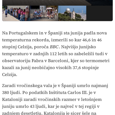
Na Portugalskem in v Španiji sta junija padla nova
temperaturna rekorda, izmerili so kar 46,6 in 46
stopinj Celzija, poroča
BBC
. Najvišjo junijsko
temperaturo v zadnjih 112 letih so zabeležili tudi v
observatoriju Fabra v Barceloni, kjer so termometri
kazali za junij neobičajno visokih 37,6 stopinje
Celzija.
Zaradi vročinskega vala je v Španiji umrlo najmanj
380 ljudi. Po podatkih Inštituta Carlos III. je v
Kataloniji zaradi vročinskih razmer v letošnjem
juniju umrlo 43 ljudi, kar je največ v tej regiji v
zadnjem desetletju. Katalonija je sicer šele na