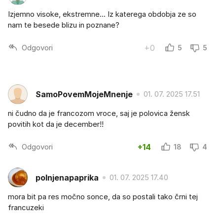
Izjemno visoke, ekstremne... Iz katerega obdobja ze so
nam te besede blizu in poznane?
Odgovori
+0
5
5
SamoPovemMojeMnenje
01. 07. 2025 17.51
ni čudno da je francozom vroce, saj je polovica žensk
povitih kot da je december!!
Odgovori
+14
18
4
polnjenapaprika
01. 07. 2025 17.40
mora bit pa res močno sonce, da so postali tako črni tej
francuzeki