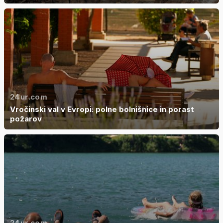
24ur.com
Vročinski val v Evropi: polne bolnišnice in porast
požarov
24ur.com