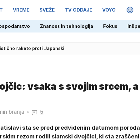
T
VREME
SVEŽE
TV ODDAJE
VOYO
MAGA
ospodarstvo
Znanost in tehnologija
Fokus
Inšp
listično raketo proti Japonski
ojčic: vsaka s svojim srcem, a
min branja
5
ratislavi sta se pred predvidenim datumom poroda
rskim rezom rodili siamski dvojčici, ki sta zraščeni