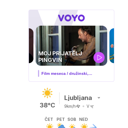
IQ 160
Nova hrvaška serija
Ljubljana
38°C
9km/h
V
ČET
PET
SOB
NED