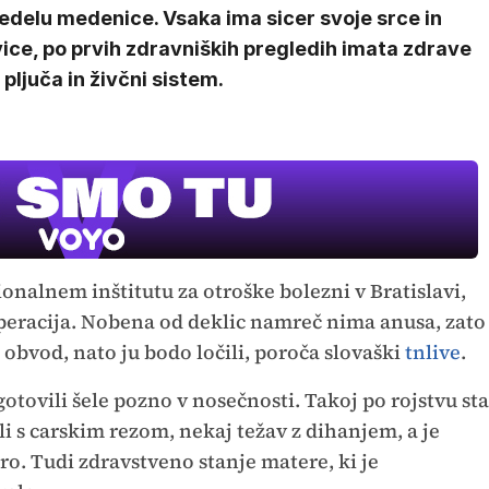
edelu medenice. Vsaka ima sicer svoje srce in
ice, po prvih zdravniških pregledih imata zdrave
 pljuča in živčni sistem.
cionalnem inštitutu za otroške bolezni v Bratislavi,
 operacija. Nobena od deklic namreč nima anusa, zato
 obvod, nato ju bodo ločili, poroča slovaški
tnlive
.
ugotovili šele pozno v nosečnosti. Takoj po rojstvu sta
ali s carskim rezom, nekaj težav z dihanjem, a je
o. Tudi zdravstveno stanje matere, ki je