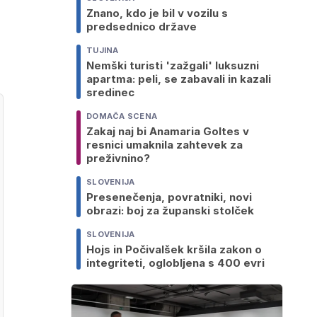
Znano, kdo je bil v vozilu s
predsednico države
TUJINA
Nemški turisti 'zažgali' luksuzni
apartma: peli, se zabavali in kazali
sredinec
DOMAČA SCENA
Zakaj naj bi Anamaria Goltes v
resnici umaknila zahtevek za
preživnino?
SLOVENIJA
Presenečenja, povratniki, novi
obrazi: boj za županski stolček
SLOVENIJA
Hojs in Počivalšek kršila zakon o
integriteti, oglobljena s 400 evri