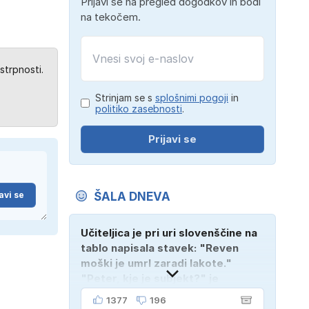
Prijavi se na pregled dogodkov in bodi
na tekočem.
strpnosti.
Strinjam se s
splošnimi pogoji
in
politiko zasebnosti
.
Prijavi se
ŠALA DNEVA
avi se
Učiteljica je pri uri slovenščine na
tablo napisala stavek: "Reven
moški je umrl zaradi lakote."
"Peter, kje je subjekt?" je
vprašala. "Verjetno na
1377
196
pokopališču!"