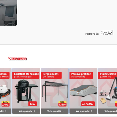
h
Priporoča