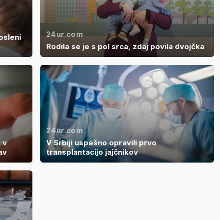
24ur.com
osleni
Rodila se je s pol srca, zdaj povila dvojčka
24ur.com
 v
V Srbiji uspešno opravili prvo
av
transplantacijo jajčnikov