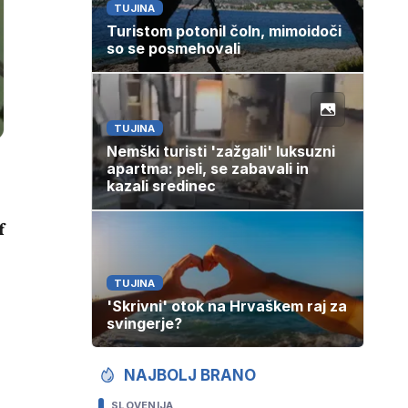
TUJINA
Turistom potonil čoln, mimoidoči
so se posmehovali
TUJINA
Nemški turisti 'zažgali' luksuzni
apartma: peli, se zabavali in
kazali sredinec
f
TUJINA
'Skrivni' otok na Hrvaškem raj za
svingerje?
NAJBOLJ BRANO
SLOVENIJA