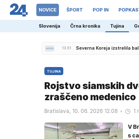
NOVICE
ŠPORT
POP IN
POPKAS
Slovenija
Črna kronika
Tujina
G
13.51
Severna Koreja izstrelila ba
TUJINA
Rojstvo siamskih dv
zraščeno medenico
Bratislava, 10. 06. 2026 12.08
1 
V B
s ca