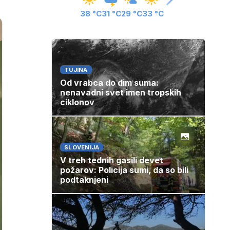
38 °C
31 °C
29 °C
33 °C
TUJINA
Od vrabca do dim suma:
nenavadni svet imen tropskih
ciklonov
SLOVENIJA
V treh tednih gasili devet
požarov: Policija sumi, da so bili
podtaknjeni