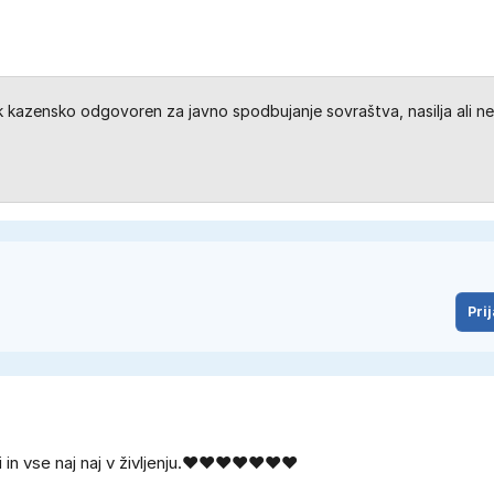
kazensko odgovoren za javno spodbujanje sovraštva, nasilja ali ne
Prij
 in vse naj naj v življenju.❤️❤️❤️❤️❤️❤️❤️