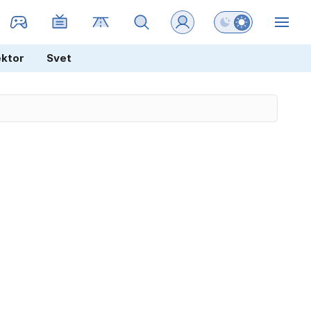
Preklopi barvni na
ZIN
ektor
Svet