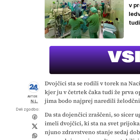
v pr
ledv
tudi
Dvojčici sta se rodili v torek na Na
kjer ju v četrtek čaka tudi že prva
AVTOR:
jima bodo najprej naredili želodčni
N.L.
Deli zgodbo:
Da sta dojenčici zraščeni, so sicer 
imeli dvojčici, ki sta na svet prijok
njuno zdravstveno stanje sedaj dobr