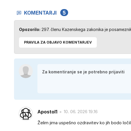
KOMENTARJI
5
Opozorilo:
297. členu Kazenskega zakonika je posameznik 
PRAVILA ZA OBJAVO KOMENTARJEV
Apostol1
10. 06. 2026 19.16
Želim jima uspešno ozdravitev ko jih bodo ločili