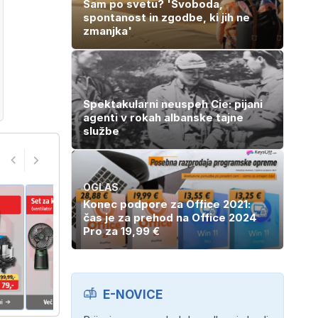
Sam po svetu? 'Svoboda,
spontanost in zgodbe, ki jih ne
zmanjka'
Spektakularni neuspeh Cie: pijani
agenti v rokah albanske tajne
službe
OGLAS
Konec podpore za Office 2021:
čas je za prehod na Office 2024
Pro za 19,99 €
E-NOVICE