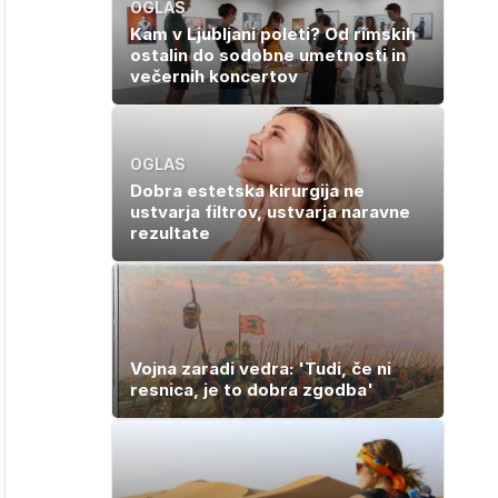
OGLAS
Kam v Ljubljani poleti? Od rimskih
ostalin do sodobne umetnosti in
večernih koncertov
OGLAS
Dobra estetska kirurgija ne
ustvarja filtrov, ustvarja naravne
rezultate
Vojna zaradi vedra: 'Tudi, če ni
resnica, je to dobra zgodba'