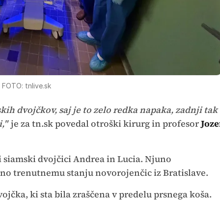
FOTO: tnlive.sk
skih dvojčkov, saj je to zelo redka napaka, zadnji tak
,"
je za tn.sk povedal otroški kirurg in profesor
Joze
i siamski dvojčici Andrea in Lucia. Njuno
bno trenutnemu stanju novorojenčic iz Bratislave.
vojčka, ki sta bila zraščena v predelu prsnega koša.