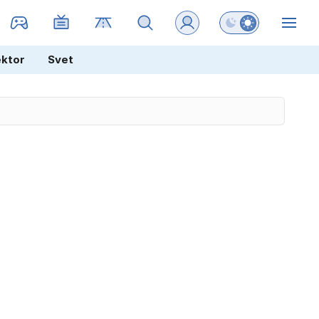
Preklopi barvni na
ZIN
ektor
Svet