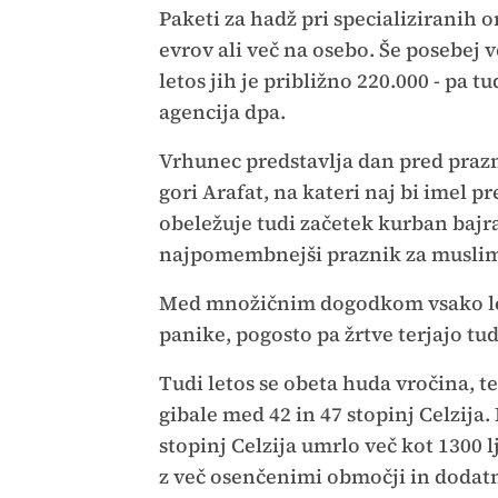
Paketi za hadž pri specializiranih 
evrov ali več na osebo. Še posebej v
letos jih je približno 220.000 - pa 
agencija dpa.
Vrhunec predstavlja dan pred prazn
gori Arafat, na kateri naj bi imel 
obeležuje tudi začetek kurban bajr
najpomembnejši praznik za musli
Med množičnim dogodkom vsako leto
panike, pogosto pa žrtve terjajo tu
Tudi letos se obeta huda vročina, t
gibale med 42 in 47 stopinj Celzija
stopinj Celzija umrlo več kot 1300 l
z več osenčenimi območji in dodatni