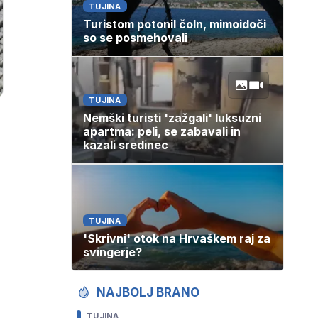
TUJINA
Turistom potonil čoln, mimoidoči
so se posmehovali
TUJINA
Nemški turisti 'zažgali' luksuzni
apartma: peli, se zabavali in
kazali sredinec
TUJINA
'Skrivni' otok na Hrvaškem raj za
svingerje?
NAJBOLJ BRANO
TUJINA