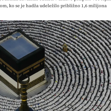
om, ko se je hadža udeležilo približno 1,6 milijona