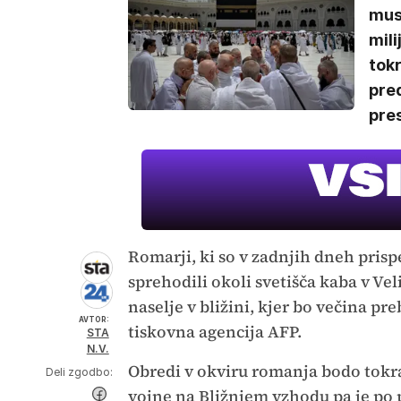
musl
mili
tokr
pred
pres
Romarji, ki so v zadnjih dneh pris
sprehodili okoli svetišča kaba v Ve
naselje v bližini, kjer bo večina pr
AVTOR:
tiskovna agencija AFP.
STA
N.V.
Obredi v okviru romanja bodo tokra
Deli zgodbo:
vojne na Bližnjem vzhodu pa je po p