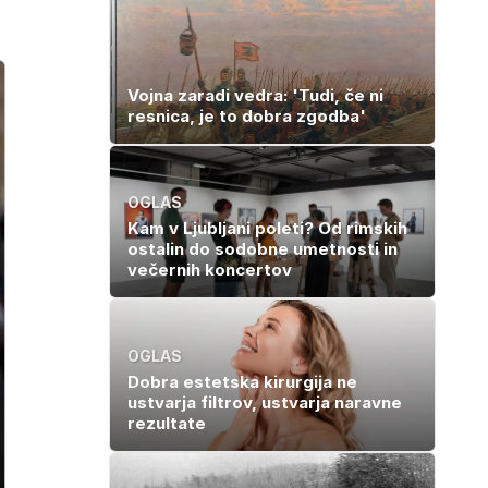
Vojna zaradi vedra: 'Tudi, če ni
resnica, je to dobra zgodba'
OGLAS
Kam v Ljubljani poleti? Od rimskih
ostalin do sodobne umetnosti in
večernih koncertov
OGLAS
Dobra estetska kirurgija ne
ustvarja filtrov, ustvarja naravne
rezultate