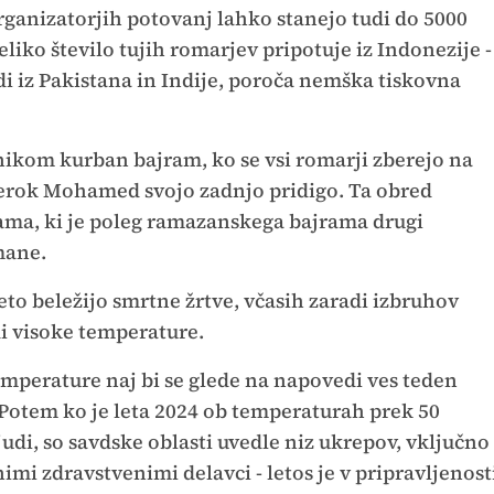
organizatorjih potovanj lahko stanejo tudi do 5000
eliko število tujih romarjev pripotuje iz Indonezije -
tudi iz Pakistana in Indije, poroča nemška tiskovna
ikom kurban bajram, ko se vsi romarji zberejo na
prerok Mohamed svojo zadnjo pridigo. Ta obred
ama, ki je poleg ramazanskega bajrama drugi
mane.
 beležijo smrtne žrtve, včasih zaradi izbruhov
di visoke temperature.
emperature naj bi se glede na napovedi ves teden
. Potem ko je leta 2024 ob temperaturah prek 50
judi, so savdske oblasti uvedle niz ukrepov, vključno
mi zdravstvenimi delavci - letos je v pripravljenost