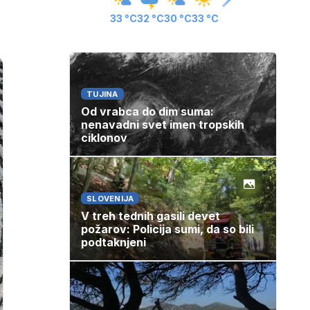
33 °C
32 °C
30 °C
33 °C
TUJINA
Od vrabca do dim suma:
nenavadni svet imen tropskih
ciklonov
SLOVENIJA
V treh tednih gasili devet
požarov: Policija sumi, da so bili
podtaknjeni