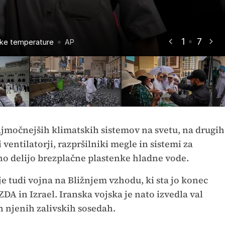
1
7
oke temperature
oke temperature
oke temperature
oke temperature
oke temperature
oke temperature
oke temperature
AP
AP
AP
AP
AP
AP
AP
jmočnejših klimatskih sistemov na svetu, na drugih
entilatorji, razpršilniki megle in sistemi za
no delijo brezplačne plastenke hladne vode.
 tudi vojna na Bližnjem vzhodu, ki sta jo konec
ZDA in Izrael. Iranska vojska je nato izvedla val
in njenih zalivskih sosedah.