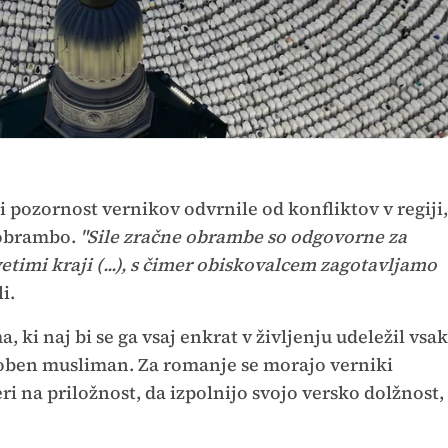
bi pozornost vernikov odvrnile od konfliktov v regiji,
 obrambo.
"Sile zračne obrambe so odgovorne za
timi kraji (...), s čimer obiskovalcem zagotavljamo
i.
, ki naj bi se ga vsaj enkrat v življenju udeležil vsak
soben musliman. Za romanje se morajo verniki
ri na priložnost, da izpolnijo svojo versko dolžnost,