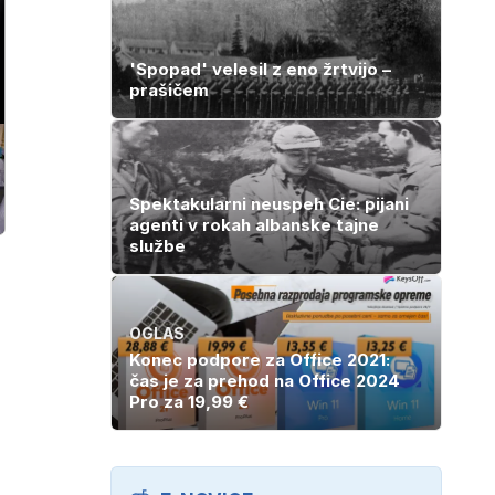
'Spopad' velesil z eno žrtvijo –
prašičem
Spektakularni neuspeh Cie: pijani
agenti v rokah albanske tajne
službe
OGLAS
Konec podpore za Office 2021:
čas je za prehod na Office 2024
Pro za 19,99 €