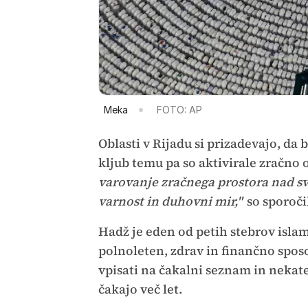
Meka
FOTO: AP
Oblasti v Rijadu si prizadevajo, da 
kljub temu pa so aktivirale zračno
varovanje zračnega prostora nad sve
varnost in duhovni mir,"
so sporočil
Hadž je eden od petih stebrov islama
polnoleten, zdrav in finančno spo
vpisati na čakalni seznam in nekate
čakajo več let.