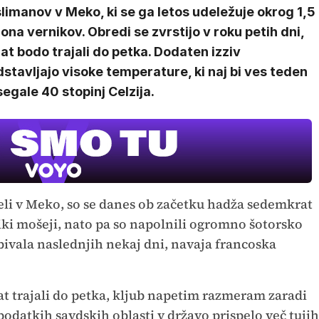
imanov v Meko, ki se ga letos udeležuje okrog 1,5
jona vernikov. Obredi se zvrstijo v roku petih dni,
at bodo trajali do petka. Dodaten izziv
stavljajo visoke temperature, ki naj bi ves teden
egale 40 stopinj Celzija.
peli v Meko, so se danes ob začetku hadža sedemkrat
liki mošeji, nato pa so napolnili ogromno šotorsko
ebivala naslednjih nekaj dni, navaja francoska
t trajali do petka, kljub napetim razmeram zaradi
odatkih savdskih oblasti v državo prispelo več tujih