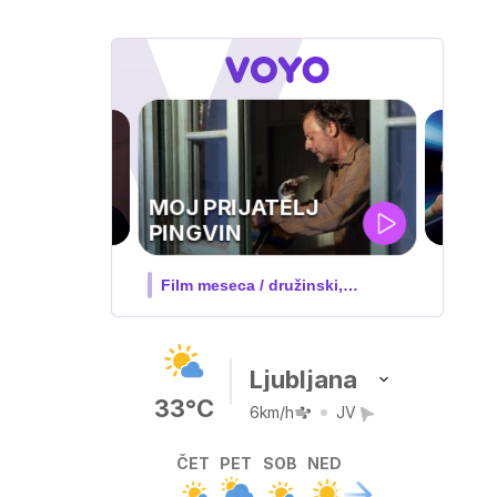
UEFA
SUPERPOKAL
V živo na VOYO: sreda ob 20.30
Ljubljana
33°C
6km/h
JV
ČET
PET
SOB
NED