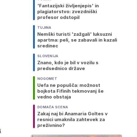
'Fantazijski življenjepis' in
plagiatorstvo: zvezdniški
profesor odstopil
TUJINA
Nemški turisti 'zažgali' luksuzni
apartma: peli, se zabavali in kazali
sredinec
SLOVENIJA
Znano, kdo je bil v vozilu s
predsednico države
NOGOMET
Uefa ne popušča: možnost
bojkota Fifinih tekmovanj še
vedno obstaja
DOMAČA SCENA
Zakaj naj bi Anamaria Goltes v
resnici umaknila zahtevek za
preživnino?
i