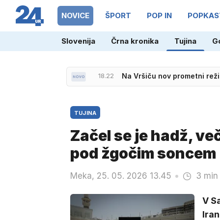
NOVICE
ŠPORT
POP IN
POPKAS
Slovenija
Črna kronika
Tujina
G
18.22
Na Vršiču nov prometni reži
18.06
Uefa ne popušča: možnost b
TUJINA
Začel se je hadž, več
pod žgočim soncem
Meka, 25. 05. 2026 13.45
3 min
V Sa
Iran