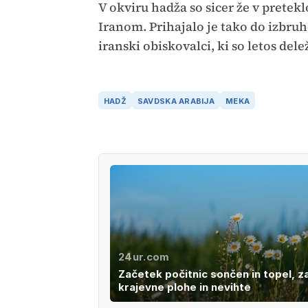
V okviru hadža so sicer že v pretek
Iranom. Prihajalo je tako do izbruho
iranski obiskovalci, ki so letos de
HADŽ
SAVDSKA ARABIJA
MEKA
24ur.com
Začetek počitnic sončen in topel, za
krajevne plohe in nevihte