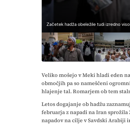
Začetek hadža obeležile tudi izredno vis
Začetek hadža obeležile tudi izredno vis
Začetek hadža obeležile tudi izredno vis
Začetek hadža obeležile tudi izredno vis
Začetek hadža obeležile tudi izredno vis
Začetek hadža obeležile tudi izredno vis
Začetek hadža obeležile tudi izredno vis
Veliko mošejo v Meki hladi eden na
območjih pa so nameščeni ogromni v
hlajenje tal. Romarjem ob tem stal
Letos dogajanje ob hadžu zaznamuje
februarja z napadi na Iran sprožila 
napadov na cilje v Savdski Arabiji 