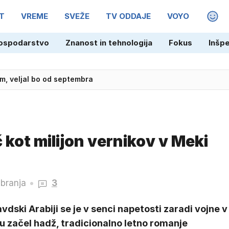
T
VREME
SVEŽE
TV ODDAJE
VOYO
MAGA
ospodarstvo
Znanost in tehnologija
Fokus
Inšp
m, veljal bo od septembra
ojkota Fifinih tekmovanj še vedno obstaja
 kot milijon vernikov v Meki
 branja
3
vdski Arabiji se je v senci napetosti zaradi vojne v
u začel hadž, tradicionalno letno romanje