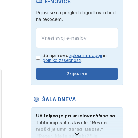
E-NOVICE
Prijavi se na pregled dogodkov in bodi
na tekočem.
Strinjam se s
splošnimi pogoji
in
politiko zasebnosti
.
Prijavi se
ŠALA DNEVA
Učiteljica je pri uri slovenščine na
tablo napisala stavek: "Reven
moški je umrl zaradi lakote."
"Peter, kje je subjekt?" je