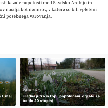
losti kazale napetosti med Savdsko Arabijo in
v nasilja kot nemirov, v katere so bili vpleteni
ležni posebnega varovanja.
24ur.com
 1. maj
Hladna jutra in topli popoldnevi: ogrelo se
bo do 20 stopinj