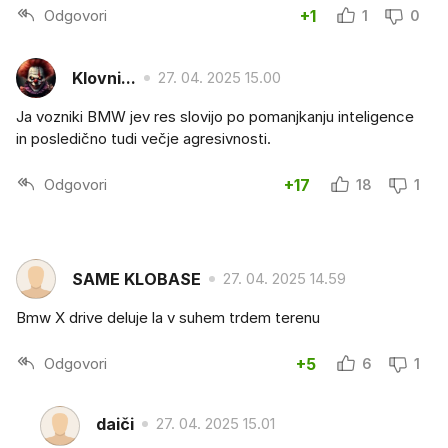
Odgovori
+1
1
0
Klovni...
27. 04. 2025 15.00
Ja vozniki BMW jev res slovijo po pomanjkanju inteligence
in posledično tudi večje agresivnosti.
Odgovori
+17
18
1
SAME KLOBASE
27. 04. 2025 14.59
Bmw X drive deluje la v suhem trdem terenu
Odgovori
+5
6
1
daiči
27. 04. 2025 15.01