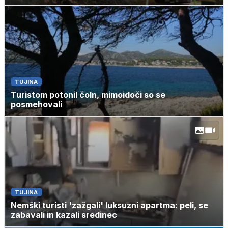
TUJINA
Turistom potonil čoln, mimoidoči so se
posmehovali
TUJINA
Nemški turisti 'zažgali' luksuzni apartma: peli, se
zabavali in kazali sredinec