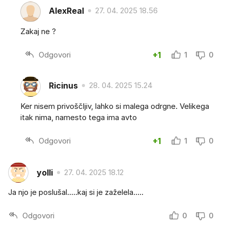
AlexReal
27. 04. 2025 18.56
Zakaj ne ?
Odgovori
+1
1
0
Ricinus
28. 04. 2025 15.24
Ker nisem privoščljiv, lahko si malega odrgne. Velikega
itak nima, namesto tega ima avto
Odgovori
+1
1
0
yolli
27. 04. 2025 18.12
Ja njo je poslušal.....kaj si je zaželela.....
Odgovori
0
0