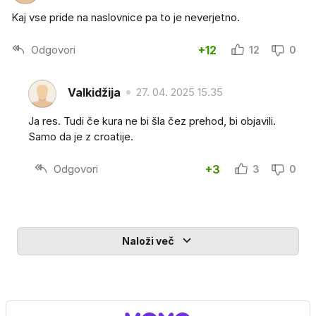
Kaj vse pride na naslovnice pa to je neverjetno.
Odgovori
+12
12
0
Valkidžija
27. 04. 2025 15.35
Ja res. Tudi če kura ne bi šla čez prehod, bi objavili.
Samo da je z croatije.
Odgovori
+3
3
0
Naloži več