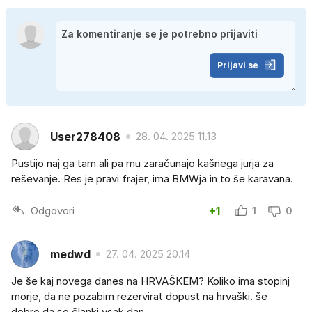
Prijavi se
User278408
28. 04. 2025 11.13
Pustijo naj ga tam ali pa mu zaračunajo kašnega jurja za
reševanje. Res je pravi frajer, ima BMWja in to še karavana.
Odgovori
+1
1
0
medwd
27. 04. 2025 20.14
Je še kaj novega danes na HRVAŠKEM? Koliko ima stopinj
morje, da ne pozabim rezervirat dopust na hrvaški. še
dobro da so članki vsak dan