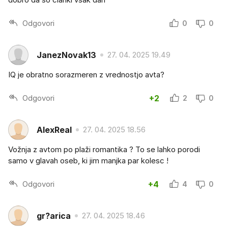
Odgovori
0
0
JanezNovak13
27. 04. 2025 19.49
IQ je obratno sorazmeren z vrednostjo avta?
Odgovori
+2
2
0
AlexReal
27. 04. 2025 18.56
Vožnja z avtom po plaži romantika ? To se lahko porodi
samo v glavah oseb, ki jim manjka par kolesc !
Odgovori
+4
4
0
gr?arica
27. 04. 2025 18.46