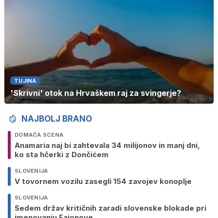
TUJINA
'Skrivni' otok na Hrvaškem raj za svingerje?
NAJBOLJ BRANO
DOMAČA SCENA
Anamaria naj bi zahtevala 34 milijonov in manj dni,
ko sta hčerki z Dončićem
SLOVENIJA
V tovornem vozilu zasegli 154 zavojev konoplje
SLOVENIJA
Sedem držav kritičnih zaradi slovenske blokade pri
imenovanju Fajonove