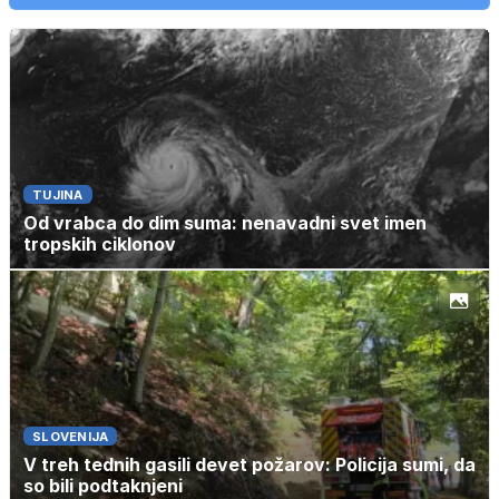
TUJINA
Od vrabca do dim suma: nenavadni svet imen
tropskih ciklonov
SLOVENIJA
V treh tednih gasili devet požarov: Policija sumi, da
so bili podtaknjeni