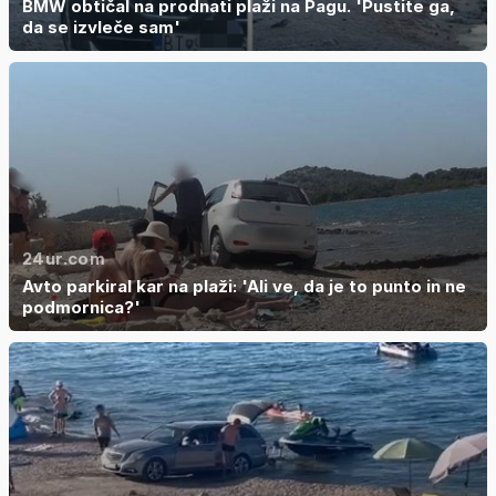
BMW obtičal na prodnati plaži na Pagu. 'Pustite ga,
da se izvleče sam'
24ur.com
Avto parkiral kar na plaži: 'Ali ve, da je to punto in ne
podmornica?'