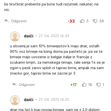
še tiročkrat preberite pa bote tudi razumeli. nekater, ne
vsi.
Odgovori
-33
3
36
daiči
27. 04. 2025 14.34
u slovenij je sam 10% bmwejistov k majo dnar, ostalh
90% voz bmwje na lizing doma pa pasteto je. pa se te
bmwje majo uvozene iz belgije italije in francije z
scukanm kmjm. za nemskega nimajo. tale serija 1 k se je
zgori u pesk zarov sploh ni taprav bmw, ampak ma sam
znacko gor, taprav bmw se zacne pr 3
Odgovori
+17
18
1
daiči
27. 04. 2025 14.35
dnar ma tist k kup novga bmwja, sam ne z 2.0 dizlom,