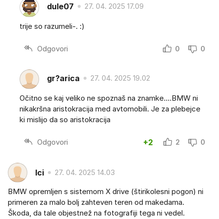
dule07
27. 04. 2025 17.09
trije so razumeli-. :)
Odgovori
0
0
gr?arica
27. 04. 2025 19.02
Očitno se kaj veliko ne spoznaš na znamke....BMW ni
nikakršna aristokracija med avtomobili. Je za plebejce
ki mislijo da so aristokracija
Odgovori
+2
2
0
Ici
27. 04. 2025 14.03
BMW opremljen s sistemom X drive (štirikolesni pogon) ni
primeren za malo bolj zahteven teren od makedama.
Škoda, da tale objestnež na fotografiji tega ni vedel.