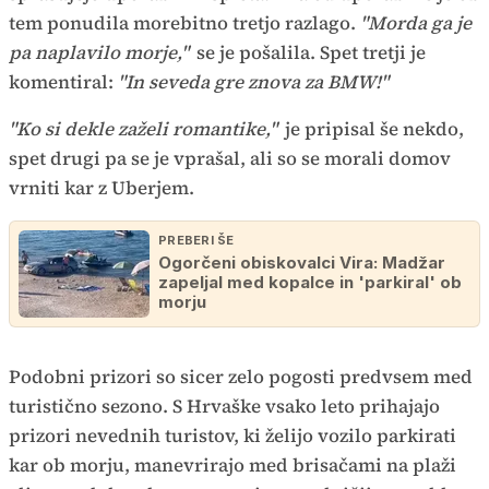
tem ponudila morebitno tretjo razlago.
"Morda ga je
pa naplavilo morje,"
se je pošalila. Spet tretji je
komentiral:
"In seveda gre znova za BMW!"
"Ko si dekle zaželi romantike,"
je pripisal še nekdo,
spet drugi pa se je vprašal, ali so se morali domov
vrniti kar z Uberjem.
PREBERI ŠE
Ogorčeni obiskovalci Vira: Madžar
zapeljal med kopalce in 'parkiral' ob
morju
Podobni prizori so sicer zelo pogosti predvsem med
turistično sezono. S Hrvaške vsako leto prihajajo
prizori nevednih turistov, ki želijo vozilo parkirati
kar ob morju, manevrirajo med brisačami na plaži