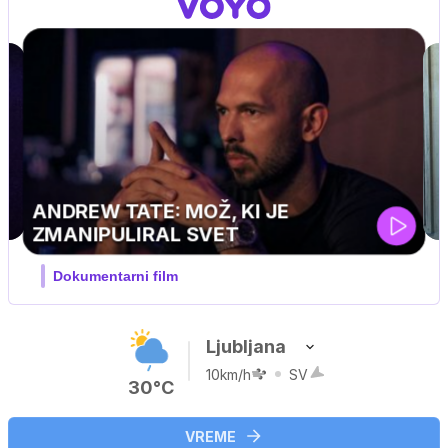
MOJ PRIJATELJ PINGVIN
Film meseca / družinski, pustolovski
Ljubljana
10km/h
SV
30°C
VREME