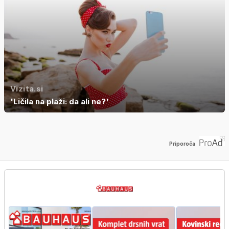
Vizita.si
'Ličila na plaži: da ali ne?'
Priporoča