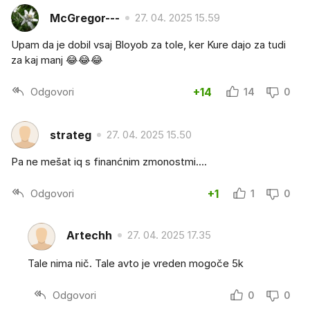
McGregor---
27. 04. 2025 15.59
Upam da je dobil vsaj Bloyob za tole, ker Kure dajo za tudi
za kaj manj 😂😂😂
Odgovori
+14
14
0
strateg
27. 04. 2025 15.50
Pa ne mešat iq s finanćnim zmonostmi....
Odgovori
+1
1
0
Artechh
27. 04. 2025 17.35
Tale nima nič. Tale avto je vreden mogoče 5k
Odgovori
0
0