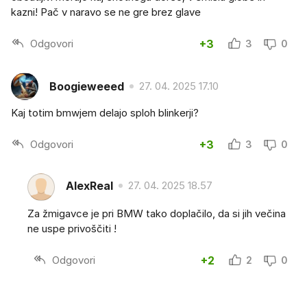
kazni! Pač v naravo se ne gre brez glave
Odgovori
+3
3
0
Boogieweeed
27. 04. 2025 17.10
Kaj totim bmwjem delajo sploh blinkerji?
Odgovori
+3
3
0
AlexReal
27. 04. 2025 18.57
Za žmigavce je pri BMW tako doplačilo, da si jih večina
ne uspe privoščiti !
Odgovori
+2
2
0