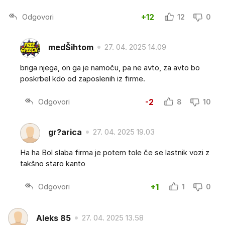
Odgovori
+12
12
0
medŠihtom
27. 04. 2025 14.09
briga njega, on ga je namoču, pa ne avto, za avto bo
poskrbel kdo od zaposlenih iz firme.
Odgovori
-2
8
10
gr?arica
27. 04. 2025 19.03
Ha ha Bol slaba firma je potem tole če se lastnik vozi z
takšno staro kanto
Odgovori
+1
1
0
Aleks 85
27. 04. 2025 13.58