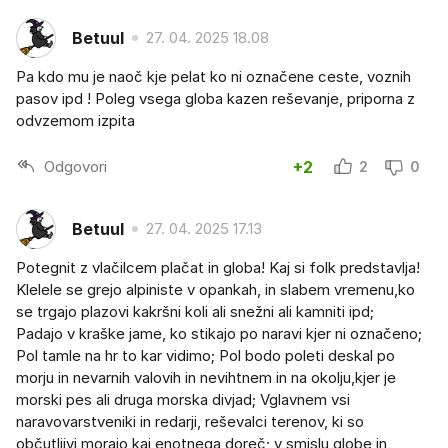
Betuul
27. 04. 2025 18.08
Pa kdo mu je naoč kje pelat ko ni označene ceste, voznih
pasov ipd ! Poleg vsega globa kazen reševanje, priporna z
odvzemom izpita
Odgovori
+2
2
0
Betuul
27. 04. 2025 17.13
Potegnit z vlačilcem plačat in globa! Kaj si folk predstavlja!
Klelele se grejo alpiniste v opankah, in slabem vremenu,ko
se trgajo plazovi kakršni koli ali snežni ali kamniti ipd;
Padajo v kraške jame, ko stikajo po naravi kjer ni označeno;
Pol tamle na hr to kar vidimo; Pol bodo poleti deskal po
morju in nevarnih valovih in nevihtnem in na okolju,kjer je
morski pes ali druga morska divjad; Vglavnem vsi
naravovarstveniki in redarji, reševalci terenov, ki so
občutljivi morajo kaj enotnega doreč; v smislu globe in