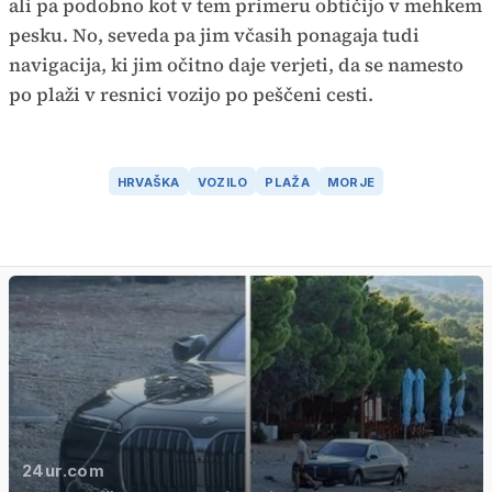
ali pa podobno kot v tem primeru obtičijo v mehkem
pesku. No, seveda pa jim včasih ponagaja tudi
navigacija, ki jim očitno daje verjeti, da se namesto
po plaži v resnici vozijo po peščeni cesti.
HRVAŠKA
VOZILO
PLAŽA
MORJE
24ur.com