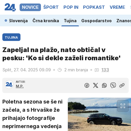
NOVICE
ŠPORT
POP IN
POPKAST
VREME
Slovenija
Črna kronika
Tujina
Gospodarstvo
Znanos
TUJINA
Zapeljal na plažo, nato obtičal v
pesku: 'Ko si dekle zaželi romantike'
Split, 27. 04. 2025 09.09
2 min branja
133
AVTOR:
M.P.
Poletna sezona se še ni
začela, a s Hrvaške že
prihajajo fotografije
neprimernega vedenja