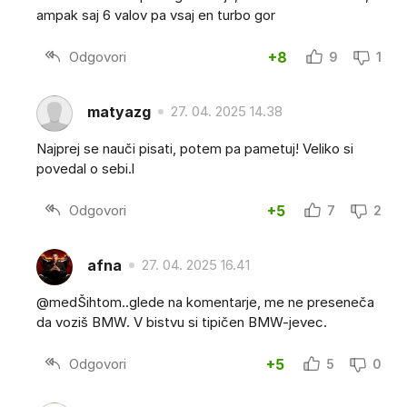
ampak saj 6 valov pa vsaj en turbo gor
Odgovori
+8
9
1
matyazg
27. 04. 2025 14.38
Najprej se nauči pisati, potem pa pametuj! Veliko si
povedal o sebi.l
Odgovori
+5
7
2
afna
27. 04. 2025 16.41
@medŠihtom..glede na komentarje, me ne preseneča
da voziš BMW. V bistvu si tipičen BMW-jevec.
Odgovori
+5
5
0