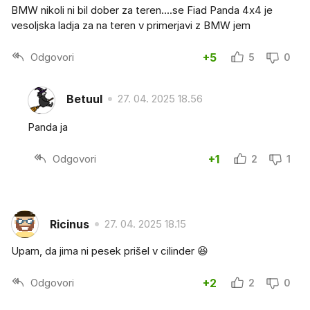
BMW nikoli ni bil dober za teren....se Fiad Panda 4x4 je
vesoljska ladja za na teren v primerjavi z BMW jem
Odgovori
+5
5
0
Betuul
27. 04. 2025 18.56
Panda ja
Odgovori
+1
2
1
Ricinus
27. 04. 2025 18.15
Upam, da jima ni pesek prišel v cilinder 😆
Odgovori
+2
2
0