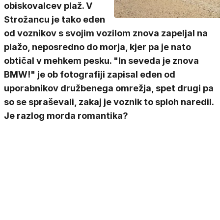
obiskovalcev plaž. V
Strožancu je tako eden
od voznikov s svojim vozilom znova zapeljal na
plažo, neposredno do morja, kjer pa je nato
obtičal v mehkem pesku. "In seveda je znova
BMW!" je ob fotografiji zapisal eden od
uporabnikov družbenega omrežja, spet drugi pa
so se spraševali, zakaj je voznik to sploh naredil.
Je razlog morda romantika?