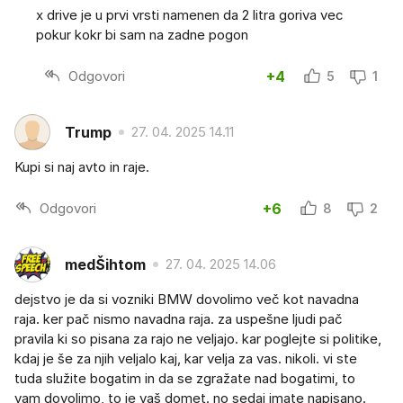
x drive je u prvi vrsti namenen da 2 litra goriva vec
pokur kokr bi sam na zadne pogon
Odgovori
+4
5
1
Trump
27. 04. 2025 14.11
Kupi si naj avto in raje.
Odgovori
+6
8
2
medŠihtom
27. 04. 2025 14.06
dejstvo je da si vozniki BMW dovolimo več kot navadna
raja. ker pač nismo navadna raja. za uspešne ljudi pač
pravila ki so pisana za rajo ne veljajo. kar poglejte si politike,
kdaj je še za njih veljalo kaj, kar velja za vas. nikoli. vi ste
tuda služite bogatim in da se zgražate nad bogatimi, to
vam dovolimo, to je vaš domet. no sedaj imate napisano.