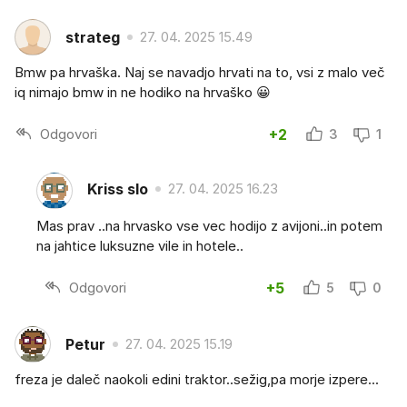
strateg
27. 04. 2025 15.49
Bmw pa hrvaška. Naj se navadjo hrvati na to, vsi z malo več
iq nimajo bmw in ne hodiko na hrvaško 😀
Odgovori
+2
3
1
Kriss slo
27. 04. 2025 16.23
Mas prav ..na hrvasko vse vec hodijo z avijoni..in potem
na jahtice luksuzne vile in hotele..
Odgovori
+5
5
0
Petur
27. 04. 2025 15.19
freza je daleč naokoli edini traktor..sežig,pa morje izpere...