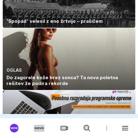
'Spopad' velesil z eno žrtvijo – prašičem
OGLAS
Do zagorele kože brez sonca? Ta nova poletna
rešitev že podira rekorde
OGLAS