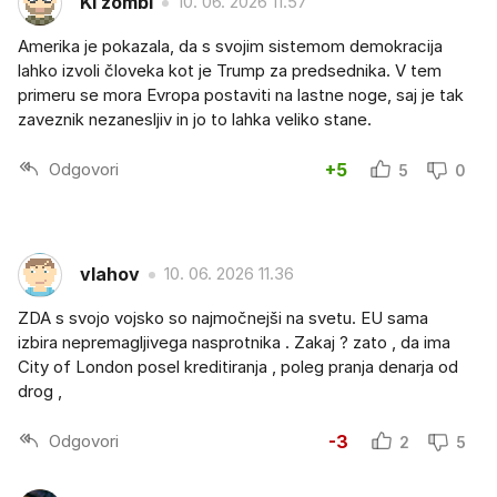
Ki zombi
10. 06. 2026 11.57
Amerika je pokazala, da s svojim sistemom demokracija
lahko izvoli človeka kot je Trump za predsednika. V tem
primeru se mora Evropa postaviti na lastne noge, saj je tak
zaveznik nezanesljiv in jo to lahka veliko stane.
Odgovori
+5
5
0
vlahov
10. 06. 2026 11.36
ZDA s svojo vojsko so najmočnejši na svetu. EU sama
izbira nepremagljivega nasprotnika . Zakaj ? zato , da ima
City of London posel kreditiranja , poleg pranja denarja od
drog ,
Odgovori
-3
2
5