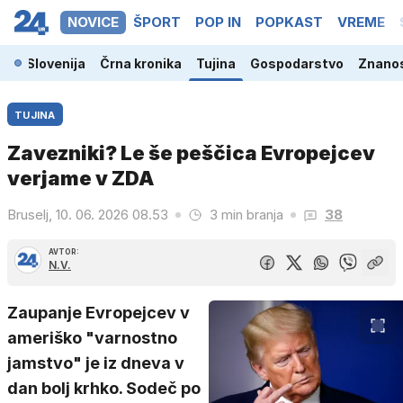
NOVICE
ŠPORT
POP IN
POPKAST
VREME
Slovenija
Črna kronika
Tujina
Gospodarstvo
Znanos
TUJINA
Zavezniki? Le še peščica Evropejcev
verjame v ZDA
Bruselj, 10. 06. 2026 08.53
3 min branja
38
AVTOR:
N.V.
Zaupanje Evropejcev v
ameriško "varnostno
jamstvo" je iz dneva v
dan bolj krhko. Sodeč po