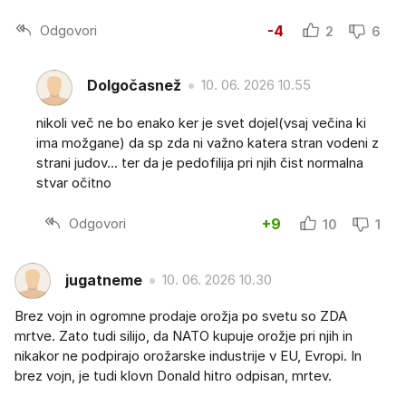
Odgovori
-4
2
6
Dolgočasnež
10. 06. 2026 10.55
nikoli več ne bo enako ker je svet dojel(vsaj večina ki
ima možgane) da sp zda ni važno katera stran vodeni z
strani judov... ter da je pedofilija pri njih čist normalna
stvar očitno
Odgovori
+9
10
1
jugatneme
10. 06. 2026 10.30
Brez vojn in ogromne prodaje orožja po svetu so ZDA
mrtve. Zato tudi silijo, da NATO kupuje orožje pri njih in
nikakor ne podpirajo orožarske industrije v EU, Evropi. In
brez vojn, je tudi klovn Donald hitro odpisan, mrtev.