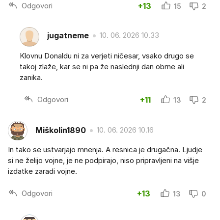
Odgovori
+13
15
2
jugatneme
10. 06. 2026 10.33
Klovnu Donaldu ni za verjeti ničesar, vsako drugo se
takoj zlaže, kar se ni pa že naslednji dan obrne ali
zanika.
Odgovori
+11
13
2
Miškolin1890
10. 06. 2026 10.16
In tako se ustvarjajo mnenja. A resnica je drugačna. Ljudje
si ne želijo vojne, je ne podpirajo, niso pripravljeni na višje
izdatke zaradi vojne.
Odgovori
+13
13
0