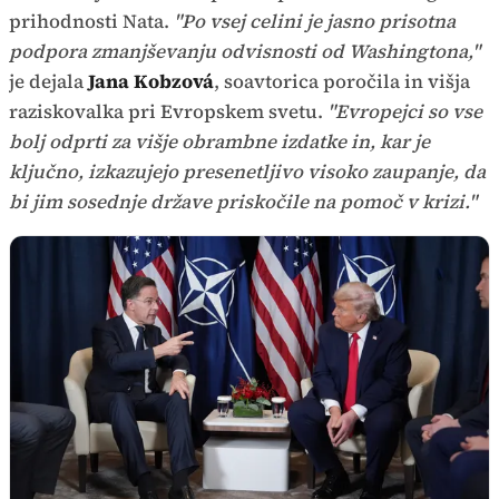
prihodnosti Nata.
"Po vsej celini je jasno prisotna
podpora zmanjševanju odvisnosti od Washingtona,"
je dejala
Jana Kobzová
, soavtorica poročila in višja
raziskovalka pri Evropskem svetu.
"Evropejci so vse
bolj odprti za višje obrambne izdatke in, kar je
ključno, izkazujejo presenetljivo visoko zaupanje, da
bi jim sosednje države priskočile na pomoč v krizi."