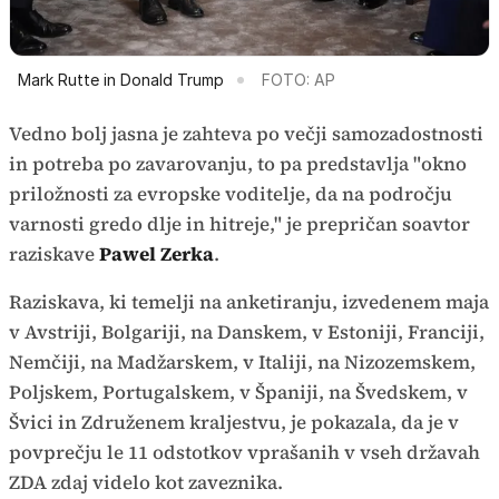
Mark Rutte in Donald Trump
FOTO: AP
Vedno bolj jasna je zahteva po večji samozadostnosti
in potreba po zavarovanju, to pa predstavlja "okno
priložnosti za evropske voditelje, da na področju
varnosti gredo dlje in hitreje," je prepričan soavtor
raziskave
Pawel Zerka
.
Raziskava, ki temelji na anketiranju, izvedenem maja
v Avstriji, Bolgariji, na Danskem, v Estoniji, Franciji,
Nemčiji, na Madžarskem, v Italiji, na Nizozemskem,
Poljskem, Portugalskem, v Španiji, na Švedskem, v
Švici in Združenem kraljestvu, je pokazala, da je v
povprečju le 11 odstotkov vprašanih v vseh državah
ZDA zdaj videlo kot zaveznika.