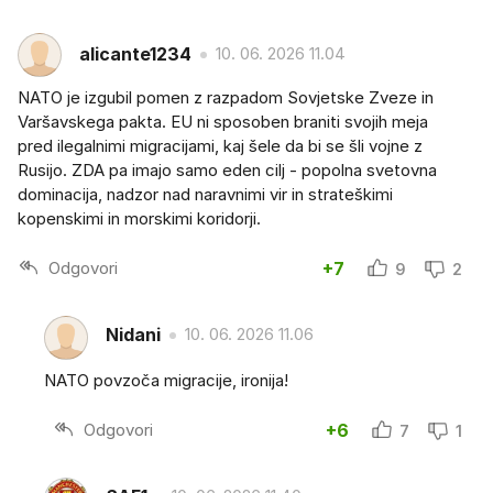
alicante1234
10. 06. 2026 11.04
NATO je izgubil pomen z razpadom Sovjetske Zveze in
Varšavskega pakta. EU ni sposoben braniti svojih meja
pred ilegalnimi migracijami, kaj šele da bi se šli vojne z
Rusijo. ZDA pa imajo samo eden cilj - popolna svetovna
dominacija, nadzor nad naravnimi vir in strateškimi
kopenskimi in morskimi koridorji.
Odgovori
+7
9
2
Nidani
10. 06. 2026 11.06
NATO povzoča migracije, ironija!
Odgovori
+6
7
1