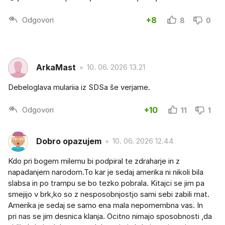
Odgovori
+8
8
0
ArkaMast
10. 06. 2026 13.21
Debeloglava mulariia iz SDSa še verjame.
Odgovori
+10
11
1
Dobro opazujem
10. 06. 2026 12.44
Kdo pri bogem milemu bi podpiral te zdraharje in z
napadanjem narodom.To kar je sedaj amerika ni nikoli bila
slabsa in po trampu se bo tezko pobrala. Kitajci se jim pa
smejijo v brk,ko so z nesposobnjostjo sami sebi zabili mat.
Amerika je sedaj se samo ena mala nepomembna vas. In
pri nas se jim desnica klanja. Ocitno nimajo sposobnosti ,da