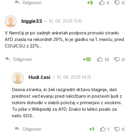
Odgovori
+5
5
0
biggie33
10. 06. 2026 11.10
V Nemčiji je po zadnjih anketah podpora proruski stranki
AfD zrasla na rekordnih 29%, ki je gladko na 1. mestu, pred
CDU/CSU z 22%..
Odgovori
+10
10
0
Hudi časi
10. 06. 2026 14.15
Desna stranka, ki želi razgraditi državo blaginje, dati
prednost varčevanju pred naložbami in postaviti ljudi z
nizkimi dohodki v slabši položaj v primerjavi z visokimi.
To piše v Wikipediji za AfD. Enako bi lahko pisalo za
našo SDS.
Odgovori
+1
1
0