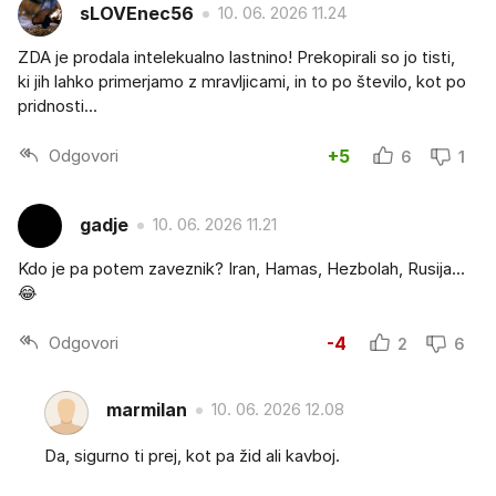
sLOVEnec56
10. 06. 2026 11.24
ZDA je prodala intelekualno lastnino! Prekopirali so jo tisti,
ki jih lahko primerjamo z mravljicami, in to po število, kot po
pridnosti...
Odgovori
+5
6
1
gadje
10. 06. 2026 11.21
Kdo je pa potem zaveznik? Iran, Hamas, Hezbolah, Rusija...
😂
Odgovori
-4
2
6
marmilan
10. 06. 2026 12.08
Da, sigurno ti prej, kot pa žid ali kavboj.