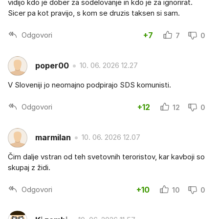
vidijo kdo je dober za sodelovanje in kdo je za ignorirat.
Sicer pa kot pravijo, s kom se druzis taksen si sam.
Odgovori
+7
7
0
poper00
10. 06. 2026 12.27
V Sloveniji jo neomajno podpirajo SDS komunisti.
Odgovori
+12
12
0
marmilan
10. 06. 2026 12.07
Čim dalje vstran od teh svetovnih teroristov, kar kavboji so
skupaj z židi.
Odgovori
+10
10
0