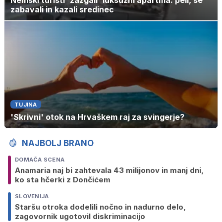
zabavali in kazali sredinec
TUJINA
'Skrivni' otok na Hrvaškem raj za svingerje?
NAJBOLJ BRANO
DOMAČA SCENA
Anamaria naj bi zahtevala 43 milijonov in manj dni,
ko sta hčerki z Dončićem
SLOVENIJA
Staršu otroka dodelili nočno in nadurno delo,
zagovornik ugotovil diskriminacijo