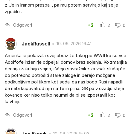
z Ue in Iranom prespal , pa mu potem servirajo kaj se je
zgodilo .
Odgovori
+2
2
0
JackRussell
10. 06. 2026 16.41
Amerika je pokazala svoj obraz že takoj po WWII ko so vse
Adolfofe inženirje odpeljali domov brez sojenja. Ko zmanjka
denarja zakuhajo vojno, iščejo sovražnike za vsak slučaj če
bo potrebno potrošiti stare zaloge in perejo možgane
podkupljivim politikom kot sedaj da nas bodo Rusi napadli
da nebi kupovali od njih nafte in plina. GB pa v ozadju šteje
kovance ker niso toliko neumni da bi se izpostavili kot
kavboji.
Odgovori
+2
2
0
Jon Bacek
10. 06. 2026 15.03