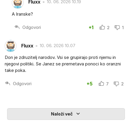
Fluxx
10. 06. 2026 10.19
A Iranske?
Odgovori
+1
2
1
Fluxx
10. 06. 2026 10.07
Don je zdruzitelj narodov. Vsi se grupirajo proti njemu in
njegovi politiki. Se Janez se premetava ponoci ko oranzni
take poka.
Odgovori
+5
7
2
Naloži več