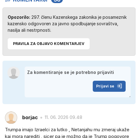
Opozorilo:
297. členu Kazenskega zakonika je posameznik
kazensko odgovoren za javno spodbujanje sovraštva,
nasilja ali nestrpnosti.
PRAVILA ZA OBJAVO KOMENTARJEV
Prijavi se
borjac
11. 06. 2026 09.48
Trumpa imajo Izraelci za lutko , Netanjahu mu zmeraj ukaže
kaj mora narediti , sicer pa je možno da je Trump pogovore