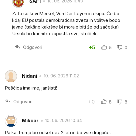
SAF1
10. 06. 2026 11.40
Zato so krivi Merkel, Von Der Leyen in ekipa. Če bo
kdaj EU postala demokratična zveza in volitve bodo
javne (takšne kakršne bi morale biti že od začetka)
Ursula bo kar hitro zapustila svoj stolček.
Odgovori
+5
5
0
Nidani
10. 06. 2026 11.02
Peščica ima ime, janšisti!
Odgovori
+0
8
8
Mikcar
10. 06. 2026 10.34
Pa ka, trump bo odsel cez 2 leti in bo vse drugače.