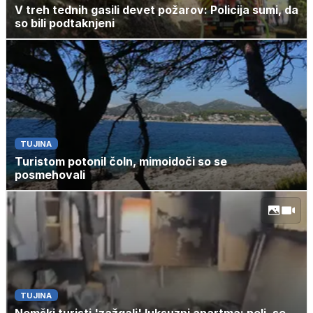
V treh tednih gasili devet požarov: Policija sumi, da
so bili podtaknjeni
TUJINA
Turistom potonil čoln, mimoidoči so se
posmehovali
TUJINA
Nemški turisti 'zažgali' luksuzni apartma: peli, se