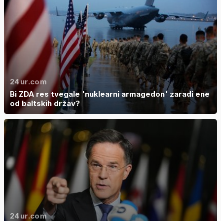
24ur.com
Bi ZDA res tvegale 'nuklearni armagedon' zaradi ene
od baltskih držav?
24ur.com