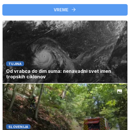
VREME
TUJINA
Od vrabca do dim suma: nenavadni svet imen
tropskih ciklonov
SLOVENIJA