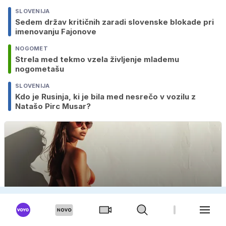
SLOVENIJA
Sedem držav kritičnih zaradi slovenske blokade pri
imenovanju Fajonove
NOGOMET
Strela med tekmo vzela življenje mlademu
nogometašu
SLOVENIJA
Kdo je Rusinja, ki je bila med nesrečo v vozilu z
Natašo Pirc Musar?
OGLAS
Do zagorele kože brez sonca? Ta nova poletna
rešitev že podira rekorde