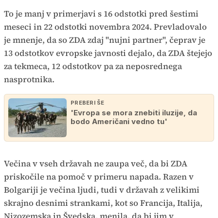
To je manj v primerjavi s 16 odstotki pred šestimi
meseci in 22 odstotki novembra 2024. Prevladovalo
je mnenje, da so ZDA zdaj "nujni partner", čeprav je
13 odstotkov evropske javnosti dejalo, da ZDA štejejo
za tekmeca, 12 odstotkov pa za neposrednega
nasprotnika.
PREBERI ŠE
'Evropa se mora znebiti iluzije, da
bodo Američani vedno tu'
Večina v vseh državah ne zaupa več, da bi ZDA
priskočile na pomoč v primeru napada. Razen v
Bolgariji je večina ljudi, tudi v državah z velikimi
skrajno desnimi strankami, kot so Francija, Italija,
Nizozemska in Švedska, menila, da bi jim v