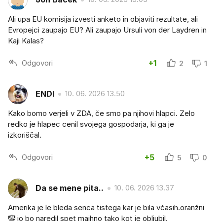
Ali upa EU komisija izvesti anketo in objaviti rezultate, ali
Evropejci zaupajo EU? Ali zaupajo Ursuli von der Laydren in
Kaji Kalas?
Odgovori
+1
2
1
ENDI
10. 06. 2026 13.50
Kako bomo verjeli v ZDA, če smo pa njihovi hlapci. Zelo
redko je hlapec cenil svojega gospodarja, ki ga je
izkoriščal.
Odgovori
+5
5
0
Da se mene pita..
10. 06. 2026 13.37
Amerika je le bleda senca tistega kar je bila včasih.oranžni
🤡 jo bo naredil spet majhno tako kot je obljubil.