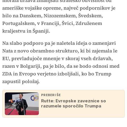
morala država zmanjšati strateško odvisnost od
ameriške vojaške opreme, največ podpornikov je
bilo na Danskem, Nizozemskem, Švedskem,
Portugalskem, v Franciji, Švici, Združenem
kraljestvu in Španiji.
Na slabo podporo pa je naletela ideja o zamenjavi
Nata z novo obrambno strukturo, ki bi zajemala le
EU, prevladujoče mnenje v skoraj vseh državah,
razen v Bolgariji, pa je bilo, da se bodo odnosi med
ZDA in Evropo verjetno izboljšali, ko bo Trump
zapustil položaj.
PREBERI ŠE
Rutte: Evropske zaveznice so
razumele sporočilo Trumpa