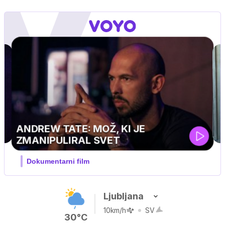
MOJ PRIJATELJ PINGVIN
Film meseca / družinski, pustolovski
Ljubljana
10km/h
SV
30°C