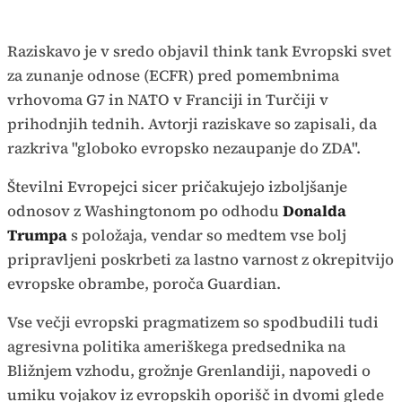
Raziskavo je v sredo objavil think tank Evropski svet
za zunanje odnose (ECFR) pred pomembnima
vrhovoma G7 in NATO v Franciji in Turčiji v
prihodnjih tednih. Avtorji raziskave so zapisali, da
razkriva "globoko evropsko nezaupanje do ZDA".
Številni Evropejci sicer pričakujejo izboljšanje
odnosov z Washingtonom po odhodu
Donalda
Trumpa
s položaja, vendar so medtem vse bolj
pripravljeni poskrbeti za lastno varnost z okrepitvijo
evropske obrambe, poroča Guardian.
Vse večji evropski pragmatizem so spodbudili tudi
agresivna politika ameriškega predsednika na
Bližnjem vzhodu, grožnje Grenlandiji, napovedi o
umiku vojakov iz evropskih oporišč in dvomi glede