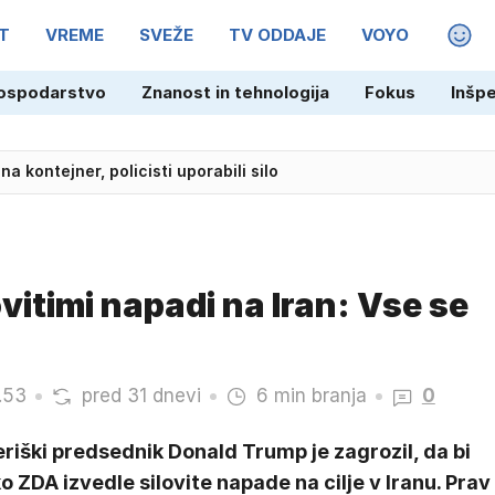
T
VREME
SVEŽE
TV ODDAJE
VOYO
MAGA
ospodarstvo
Znanost in tehnologija
Fokus
Inšp
na kontejner, policisti uporabili silo
ovitimi napadi na Iran: Vse se
.53
pred 31 dnevi
6 min branja
0
iški predsednik Donald Trump je zagrozil, da bi
o ZDA izvedle silovite napade na cilje v Iranu. Prav