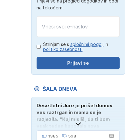
Prijavi se na pregled dogodkov in bodi
na tekočem.
Strinjam se s
splošnimi pogoji
in
politiko zasebnosti
.
Prijavi se
ŠALA DNEVA
Desetletni Jure je prišel domov
ves raztrgan in mama se je
razjezila: "Kaj misliš, da ti bom
vsak teden kupovala nova
oblačila?" "Bodi vesela, da je
1385
598
tako!" je odgovoril Jure. "Sosedje