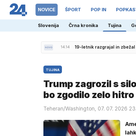
NOVICE
ŠPORT
POP IN
POPKAS
Slovenija
Črna kronika
Tujina
G
14.14
19-letnik razgrajal in zbežal 
TUJINA
Trump zagrozil s sil
bo zgodilo zelo hitro
Teheran/Washington, 07. 07. 2026 23
Amer
lahk