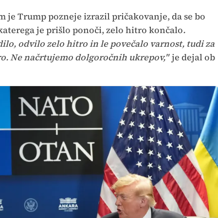
e Trump pozneje izrazil pričakovanje, da se bo
aterega je prišlo ponoči, zelo hitro končalo
.
ilo, odvilo zelo hitro in le povečalo varnost, tudi za
hitro. Ne načrtujemo dolgoročnih ukrepov,"
je dejal ob