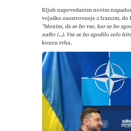
Kljub napovedanim novim napadom j
vojaško zaostrovanje z Iranom, do k
"Menim, da se bo vse, kar se bo zgod
nafto (...). Vse se bo zgodilo zelo 
koncu vrha.