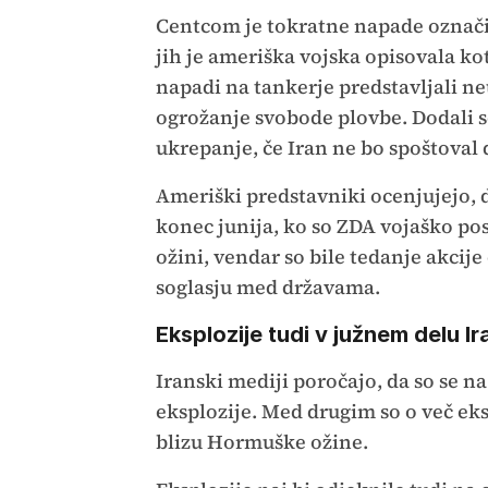
Centcom je tokratne napade označil 
jih je ameriška vojska opisovala k
napadi na tankerje predstavljali ne
ogrožanje svobode plovbe. Dodali so
ukrepanje, če Iran ne bo spoštoval
Ameriški predstavniki ocenjujejo, 
konec junija, ko so ZDA vojaško po
ožini, vendar so bile tedanje akci
soglasju med državama.
Eksplozije tudi v južnem delu Ir
Iranski mediji poročajo, da so se n
eksplozije. Med drugim so o več eksp
blizu Hormuške ožine.