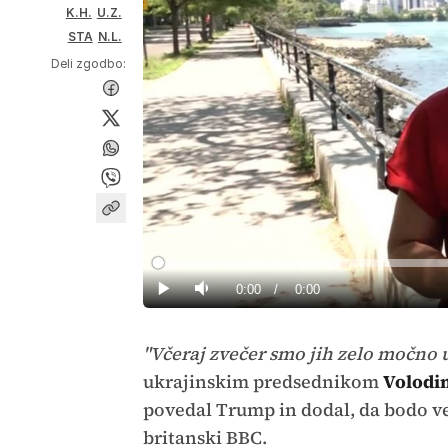
K.H.
U.Z.
STA
N.L.
Deli zgodbo:
Loaded
:
0%
Current
0:00
/
Duration
0:00
Predvajaj
Tiho
Time
"Včeraj zvečer smo jih zelo močno u
ukrajinskim predsednikom
Volodi
povedal Trump in dodal, da bodo ve
britanski BBC.