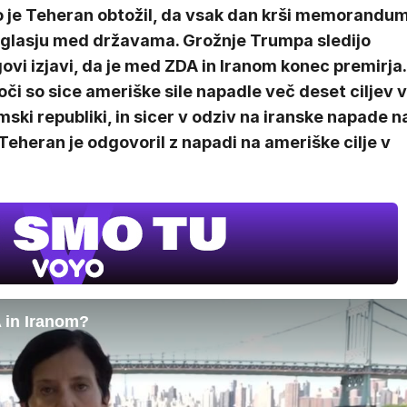
o je Teheran obtožil, da vsak dan krši memorandu
oglasju med državama. Grožnje Trumpa sledijo
ovi izjavi, da je med ZDA in Iranom konec premirja.
či so sice ameriške sile napadle več deset ciljev v
mski republiki, in sicer v odziv na iranske napade n
 Teheran je odgovoril z napadi na ameriške cilje v
 in Iranom?