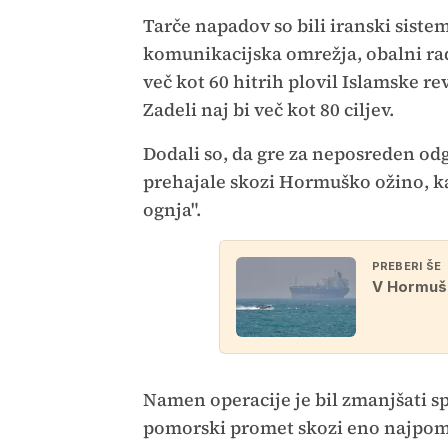
Tarče napadov so bili iranski siste
komunikacijska omrežja, obalni rada
več kot 60 hitrih plovil Islamske r
Zadeli naj bi več kot 80 ciljev.
Dodali so, da gre za neposreden odg
prehajale skozi Hormuško ožino, ka
ognja".
PREBERI ŠE
V Hormušk
Namen operacije je bil zmanjšati 
pomorski promet skozi eno najpom