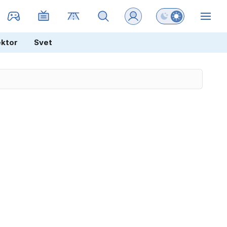
Preklopi barvni na
ZIN
ektor
Svet