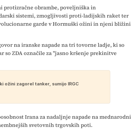
mi protizračne obrambe, poveljniška in
rski sistemi, zmogljivosti proti-ladijskih raket ter
evolucionarne garde v Hormuški ožini in njeni bližini
ovor na iranske napade na tri tovorne ladje, ki so
r so ZDA označile za "jasno kršenje prekinitve
i ožini zagorel tanker, sumijo IRGC
sposobnost Irana za nadaljnje napade na mednarodni
embnejših svetovnih trgovskih poti.