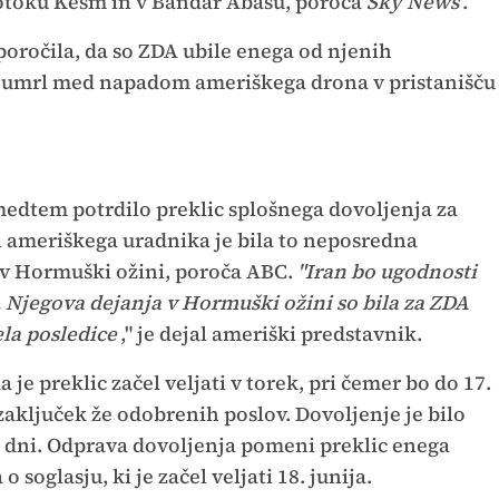
a otoku Kešm in v Bandar Abasu, poroča
Sky News
.
poročila, da so ZDA ubile enega od njenih
i umrl med napadom ameriškega drona v pristanišču
edtem potrdilo preklic splošnega dovoljenja za
 ameriškega uradnika je bila to neposredna
 v Hormuški ožini, poroča ABC.
"Iran bo ugodnosti
. Njegova dejanja v Hormuški ožini so bila za ZDA
la posledice
," je dejal ameriški predstavnik.
 je preklic začel veljati v torek, pri čemer bo do 17.
zaključek že odobrenih poslov. Dovoljenje je bilo
 60 dni. Odprava dovoljenja pomeni preklic enega
glasju, ki je začel veljati 18. junija.