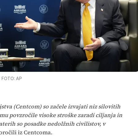
FOTO: AP
stva (Centcom) so začele izvajati niz silovitih
u povzročile visoke stroške zaradi ciljanja in
terih so posadke nedolžnih civilistov, v
oročili iz Centcoma.