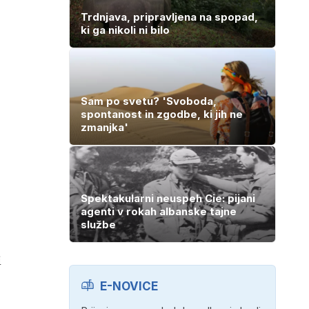
Trdnjava, pripravljena na spopad,
ki ga nikoli ni bilo
Sam po svetu? 'Svoboda,
spontanost in zgodbe, ki jih ne
zmanjka'
Spektakularni neuspeh Cie: pijani
agenti v rokah albanske tajne
službe
i
E-NOVICE