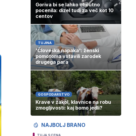
Goriva bi se lahko občutno
pocenila: dizel tudi za več kot 10
centov
TUJINA
'Človeška napaka': ženski
pomotoma vstavili zarodek
drugega para
GOSPODARSTVO
Krave v zakol, klavnice na robu
zmogljivosti: kaj bomo jedli?
NAJBOLJ BRANO
TUJA SCENA