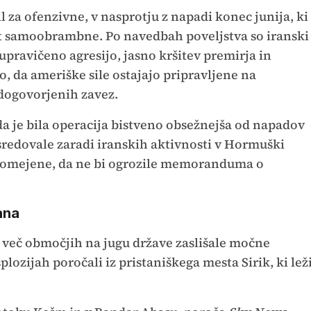
za ofenzivne, v nasprotju z napadi konec junija, ki
ot samoobrambne. Po navedbah poveljstva so iranski
upravičeno agresijo, jasno kršitev premirja in
, da ameriške sile ostajajo pripravljene na
 dogovorjenih zavez.
da je bila operacija bistveno obsežnejša od napadov
sredovale zaradi iranskih aktivnosti v Hormuški
je omejene, da ne bi ogrozile memoranduma o
ana
a več območjih na jugu države zaslišale močne
lozijah poročali iz pristaniškega mesta Sirik, ki lež