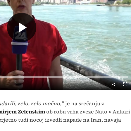
Predvajaj
Cel
nač
darili, zelo, zelo močno,"
je na srečanju z
mirjem Zelenskim
ob robu vrha zveze Nato v Ankari
rjetno tudi nocoj izvedli napade na Iran, navaja