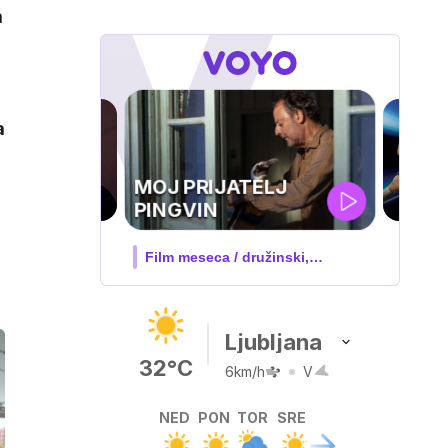
m
a
UEFA
SUPERPOKAL
V živo na VOYO: sreda ob 20.30
Ljubljana
32°C
6km/h
V
NED
PON
TOR
SRE