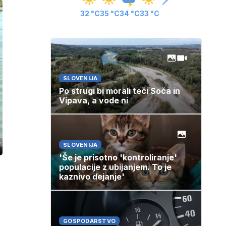
32 °C
35 °C
34 °C
33 °C
SLOVENIJA
Po strugi bi morali teči Soča in
Vipava, a vode ni
SLOVENIJA
ozaslonski
in
'Še je prisotno 'kontroliranje'
populacije z ubijanjem. To je
kaznivo dejanje'
GOSPODARSTVO