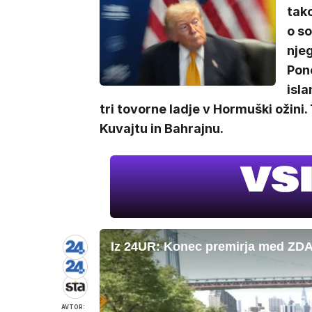
tak
o s
njeg
Pono
isla
tri tovorne ladje v Hormuški ožini.
Kuvajtu in Bahrajnu.
Iz 24UR: Konec premirja med ZDA
AVTOR: