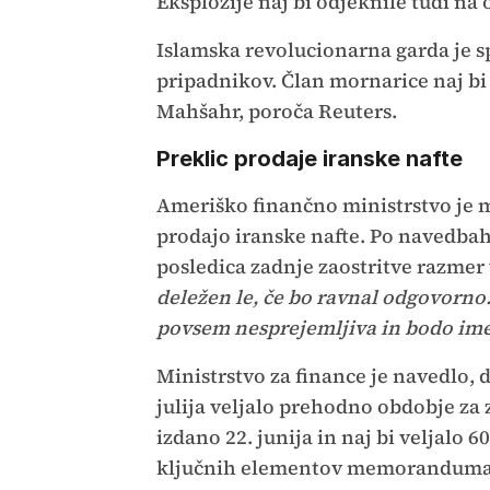
Eksplozije naj bi odjeknile tudi n
Islamska revolucionarna garda je s
pripadnikov. Član mornarice naj b
Mahšahr, poroča Reuters.
Preklic prodaje iranske nafte
Ameriško finančno ministrstvo je m
prodajo iranske nafte. Po navedbah
posledica zadnje zaostritve razmer
deležen le, če bo ravnal odgovorno
povsem nesprejemljiva in bodo ime
Ministrstvo za finance je navedlo, da
julija veljalo prehodno obdobje za 
izdano 22. junija in naj bi veljalo
ključnih elementov memoranduma o so