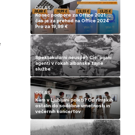
OGLAS
Konec podpore za Office 2021:
čas je za prehod na Office 2024
Pro za 19,99 €
e
Spektakularni neuspeh Cie: pijani
agenti v rokah albanske tajne
službe
OGLAS
Kam v Ljubljani poleti? Od rimskih
ostalin do sodobne umetnosti in
večernih koncertov