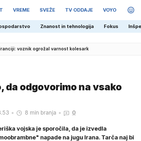
T
VREME
SVEŽE
TV ODDAJE
VOYO
MAGA
ospodarstvo
Znanost in tehnologija
Fokus
Inšp
Franciji: voznik ogrožal varnost kolesark
o, da odgovorimo na vsako
3.53
8 min branja
0
iška vojska je sporočila, da je izvedla
moobrambne" napade na jugu Irana. Tarča naj bi