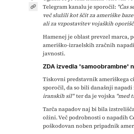
Telegram kanalu je sporočil:
"Čas s
več služili kot ščit za ameriške baz
ali za vzpostavitev vojaških oporišč 
Hamenej je oblast prevzel marca, po
ameriško-izraelskih zračnih napadi
javnosti.
ZDA izvedla 'samoobrambne' n
Tiskovni predstavnik ameriškega c
sporočil, da so bili današnji napadi
iranskih sil"
ter da je vojska
"med t
Tarča napadov naj bi bila izstrelišč
ožini. Več podrobnosti o napadih Cen
poškodovan noben pripadnik ameri