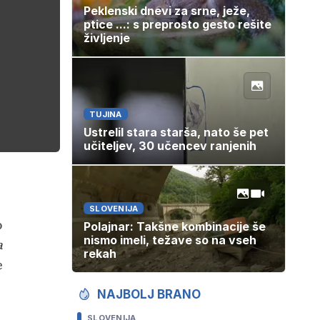
Peklenski dnevi za srne, ježe,
ptice ...: s preprosto gesto rešite
življenje
TUJINA
Ustrelil stara starša, nato še pet
učiteljev, 30 učencev ranjenih
SLOVENIJA
o
Polajnar: Takšne kombinacije še
nismo imeli, težave so na vseh
a
rekah
e
NAJBOLJ BRANO
SLOVENIJA