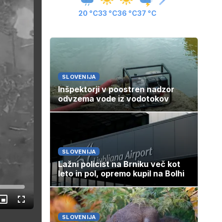
20 °C
33 °C
36 °C
37 °C
SLOVENIJA
Inšpektorji v poostren nadzor
odvzema vode iz vodotokov
SLOVENIJA
Lažni policist na Brniku več kot
leto in pol, opremo kupil na Bolhi
Slika
Celozaslonski
v
način
sliki
SLOVENIJA