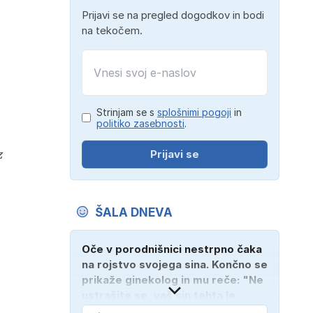
Prijavi se na pregled dogodkov in bodi
na tekočem.
Strinjam se s
splošnimi pogoji
in
politiko zasebnosti
.
z
Prijavi se
ŠALA DNEVA
Oče v porodnišnici nestrpno čaka
na rojstvo svojega sina. Končno se
prikaže ginekolog in mu reče: "Ne
ustrašite se, vaš sin tehta le
dober kilogram!" "Nič čudnega,