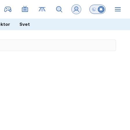
Preklopi barvni na
ZIN
ektor
Svet