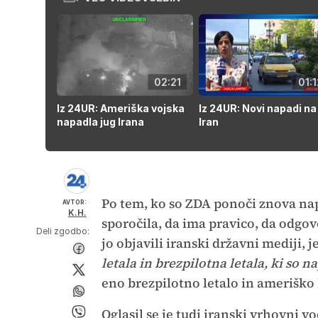
02:21
01:1
Iz 24UR: Ameriška vojska
Iz 24UR: Novi napadi na
napadla jug Irana
Iran
Po tem, ko so ZDA ponoči znova nap
AVTOR:
K.H.
sporočila, da ima pravico, da odgovo
Deli zgodbo:
jo objavili iranski državni mediji, j
letala in brezpilotna letala, ki so n
eno brezpilotno letalo in ameriško lo
Oglasil se je tudi iranski vrhovni vo