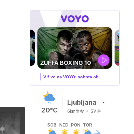
"
XING 10
YO: sobota ob
Ljubljana
20°C
6km/h
SV
SOB
NED
PON
TOR