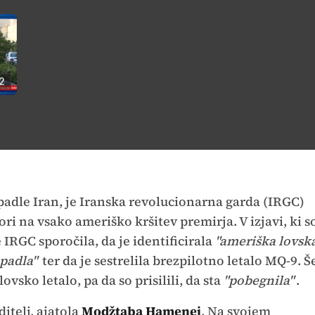
2
adle Iran, je Iranska revolucionarna garda (IRGC)
ri na vsako ameriško kršitev premirja. V izjavi, ki s
e IRGC sporočila, da je identificirala
"ameriška lovsk
apadla"
ter da je sestrelila brezpilotno letalo MQ-9. Š
vsko letalo, pa da so prisilili, da sta
"pobegnila"
.
ditelj, ajatola
Modžtaba Hamenej
. Na svojem