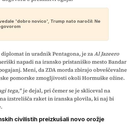
edale 'dobro novico', Trump nato naročil: Ne
dogovorom
i diplomat in uradnik Pentagona, je za
Al Jazeero
eriški napadi na iransko pristaniško mesto Bandar
 pogajanj. Meni, da ZDA morda zbirajo obveščevalne
nske pomorske zmogljivosti okoli Hormuške ožine.
gi tega,"
je dejal, pri čemer se je skliceval na
na izstrelišča raket in iranska plovila, ki naj bi
.
skih civilistih preizkušali novo orožje