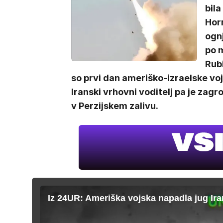
bila
Horm
ognj
po 
Rub
so prvi dan ameriško-izraelske vojn
Iranski vrhovni voditelj pa je zag
v Perzijskem zalivu.
Iz 24UR: Ameriška vojska napadla jug Ir