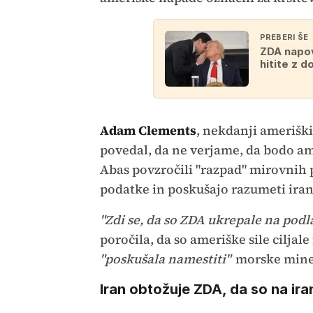
PREBERI ŠE
ZDA napov
hitite z 
Adam Clements
, nekdanji amerišk
povedal, da ne verjame, da bodo am
Abas povzročili "razpad" mirovnih
podatke in poskušajo razumeti ira
"Zdi se, da so ZDA ukrepale na podla
poročila, da so ameriške sile ciljale 
"poskušala namestiti"
morske mine
Iran obtožuje ZDA, da so na iran