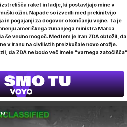
 izstrelišča raket in ladje, ki postavljajo mine v
uški ožini. Napade so izvedli med prekinitvijo
a in pogajanji za dogovor o končanju vojne. Ta je
mnenju ameriškega zunanjega ministra Marca
ia še vedno mogoč. Medtem je Iran ZDA obtožil, da
e v Iranu na civilistih preizkušale novo orožje.
rozil, da ZDA ne bodo več imele "varnega zatočišča
ZUFFA BO
V živo na VO
20.00
ana