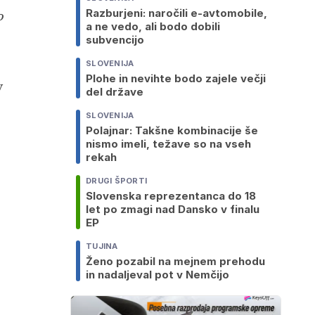
Razburjeni: naročili e-avtomobile,
o
a ne vedo, ali bodo dobili
subvencijo
SLOVENIJA
Plohe in nevihte bodo zajele večji
v
del države
SLOVENIJA
Polajnar: Takšne kombinacije še
nismo imeli, težave so na vseh
rekah
DRUGI ŠPORTI
Slovenska reprezentanca do 18
let po zmagi nad Dansko v finalu
EP
TUJINA
Ženo pozabil na mejnem prehodu
in nadaljeval pot v Nemčijo