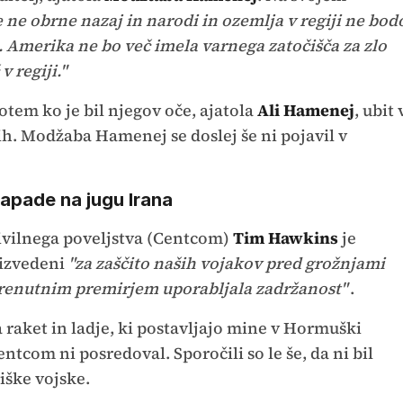
e ne obrne nazaj in narodi in ozemlja v regiji ne bod
e. Amerika ne bo več imela varnega zatočišča za zlo
v regiji."
tem ko je bil njegov oče, ajatola
Ali Hamenej
, ubit 
h. Modžaba Hamenej se doslej še ni pojavil v
apade na jugu Irana
ivilnega poveljstva (Centcom)
Tim Hawkins
je
 izvedeni
"za zaščito naših vojakov pred grožnjami
renutnim premirjem uporabljala zadržanost"
.
a raket in ladje, ki postavljajo mine v Hormuški
tcom ni posredoval. Sporočili so le še, da ni bil
ške vojske.