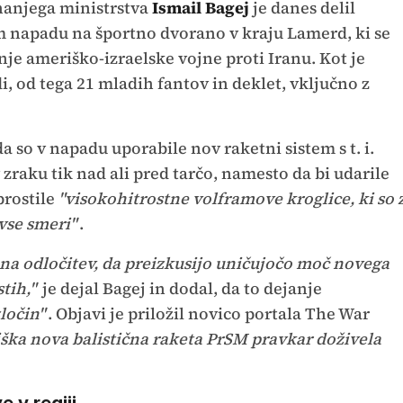
nanjega ministrstva
Ismail Bagej
je danes delil
napadu na športno dvorano v kraju Lamerd, ki se
dnje ameriško-izraelske vojne proti Iranu. Kot je
di, od tega 21 mladih fantov in deklet, vključno z
da so v napadu uporabile nov raketni sistem s t. i.
 zraku tik nad ali pred tarčo, namesto da bi udarile
prostile
"visokohitrostne volframove kroglice, ki so 
vse smeri"
.
jena odločitev, da preizkusijo uničujočo moč novega
tih,"
je dejal Bagej in dodal, da to dejanje
ločin"
. Objavi je priložil novico portala The War
ka nova balistična raketa PrSM pravkar doživela