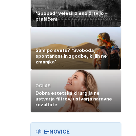
'Spopad' velesil z eno žrtvijo –
prašičem
Sam po svetu? 'Svoboda,
spontanost in zgodbe, ki jih ne
zmanjka'
OGLAS
Dobra estetska kirurgija ne
ustvarja filtrov, ustvarja naravne
rezultate
E-NOVICE