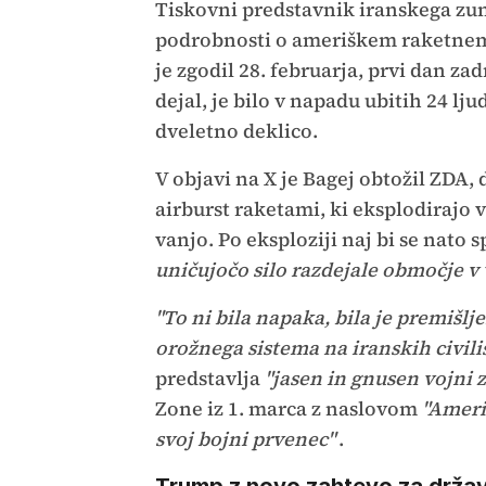
Tiskovni predstavnik iranskega zu
podrobnosti o ameriškem raketnem 
je zgodil 28. februarja, prvi dan za
dejal, je bilo v napadu ubitih 24 lju
dveletno deklico.
V objavi na X je Bagej obtožil ZDA, 
airburst raketami, ki eksplodirajo v
vanjo. Po eksploziji naj bi se nato s
uničujočo silo razdejale območje v 
"To ni bila napaka, bila je premišl
orožnega sistema na iranskih civilis
predstavlja
"jasen in gnusen vojni z
Zone iz 1. marca z naslovom
"Ameriš
svoj bojni prvenec"
.