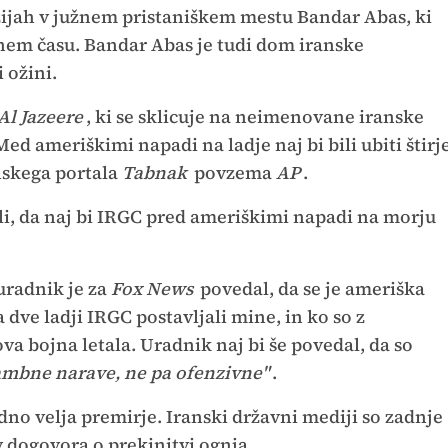
ozijah v južnem pristaniškem mestu Bandar Abas, ki
lnem času. Bandar Abas je tudi dom iranske
 ožini.
Al Jazeere
, ki se sklicuje na neimenovane iranske
ed ameriškimi napadi na ladje naj bi bili ubiti štirj
nskega portala
Tabnak
povzema
AP
.
i, da naj bi IRGC pred ameriškimi napadi na morju
uradnik je za
Fox News
povedal, da se je ameriška
ta dve ladji IRGC postavljali mine, in ko so z
hova bojna letala. Uradnik naj bi še povedal, da so
ambne narave, ne pa ofenzivne"
.
no velja premirje. Iranski državni mediji so zadnje
 dogovora o prekinitvi ognja.