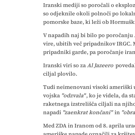
Iranski mediji so poročali o ekspl
so odjeknile okoli polnoči po loka
pomorske baze, ki leži ob Hormuški
V napadih naj bi bilo po poročanju
vire, ubitih več pripadnikov IRGC. M
pripadniki garde, pa poročanje ira
Iranski viri so za
Al Jazeero
povedal
ciljal plovilo.
Tudi neimenovani visoki ameriški 
vojska
"odzvala"
, ko je videla, da s
raketnega izstrelišča ciljali na nji
napadi
"zaenkrat končani"
in
"obr
Med ZDA in Iranom od 8. aprila urad
ameriške napade označili za kršitev