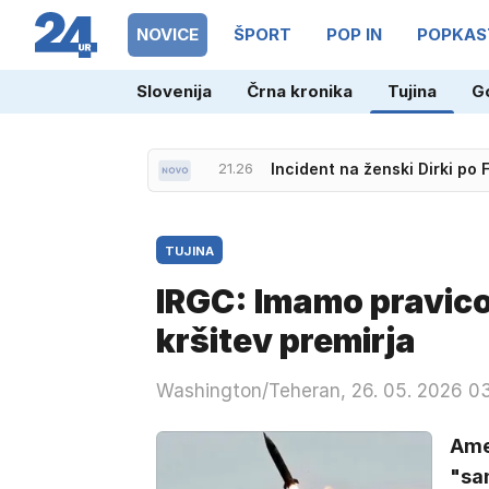
NOVICE
ŠPORT
POP IN
POPKAS
Slovenija
Črna kronika
Tujina
G
21.26
Incident na ženski Dirki po 
TUJINA
IRGC: Imamo pravic
kršitev premirja
Washington/Teheran, 26. 05. 2026 0
Amer
"sa