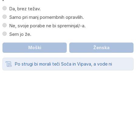
Da, brez težav.
Samo pri manj pomembnih opravilih.
Ne, svoje porabe ne bi spreminjal/-a.
Sem jo že.
Moški
Ženska
Po strugi bi morali teči Soča in Vipava, a vode ni