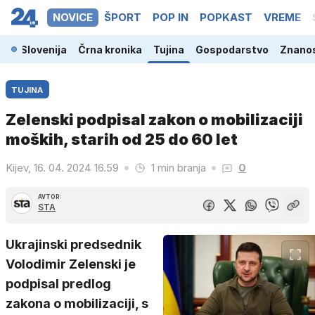
NOVICE
ŠPORT
POP IN
POPKAST
VREME
Slovenija
Črna kronika
Tujina
Gospodarstvo
Znanos
TUJINA
Zelenski podpisal zakon o mobilizaciji
moških, starih od 25 do 60 let
Kijev, 16. 04. 2024 16.59
1 min branja
0
AVTOR:
STA
Ukrajinski predsednik
Volodimir Zelenski je
podpisal predlog
zakona o mobilizaciji, s