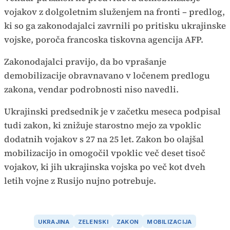
vojakov z dolgoletnim služenjem na fronti – predlog,
ki so ga zakonodajalci zavrnili po pritisku ukrajinske
vojske, poroča francoska tiskovna agencija AFP.
Zakonodajalci pravijo, da bo vprašanje
demobilizacije obravnavano v ločenem predlogu
zakona, vendar podrobnosti niso navedli.
Ukrajinski predsednik je v začetku meseca podpisal
tudi zakon, ki znižuje starostno mejo za vpoklic
dodatnih vojakov s 27 na 25 let. Zakon bo olajšal
mobilizacijo in omogočil vpoklic več deset tisoč
vojakov, ki jih ukrajinska vojska po več kot dveh
letih vojne z Rusijo nujno potrebuje.
UKRAJINA
ZELENSKI
ZAKON
MOBILIZACIJA