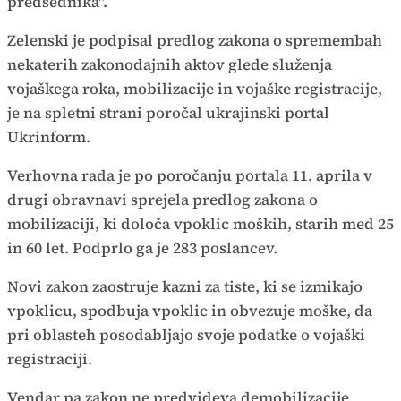
predsednika".
Zelenski je podpisal predlog zakona o spremembah
nekaterih zakonodajnih aktov glede služenja
vojaškega roka, mobilizacije in vojaške registracije,
je na spletni strani poročal ukrajinski portal
Ukrinform.
Verhovna rada je po poročanju portala 11. aprila v
drugi obravnavi sprejela predlog zakona o
mobilizaciji, ki določa vpoklic moških, starih med 25
in 60 let. Podprlo ga je 283 poslancev.
Novi zakon zaostruje kazni za tiste, ki se izmikajo
vpoklicu, spodbuja vpoklic in obvezuje moške, da
pri oblasteh posodabljajo svoje podatke o vojaški
registraciji.
Vendar pa zakon ne predvideva demobilizacije