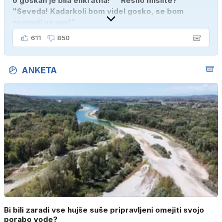
o goskah je bila enkratna!" "Resno mislite?"
"Seveda! Kadarkoli bom videl gosko, se bom
spomnil na vas!"
611
850
ANKETA
Bi bili zaradi vse hujše suše pripravljeni omejiti svojo
porabo vode?