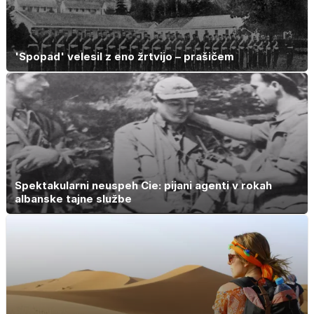
'Spopad' velesil z eno žrtvijo – prašičem
Spektakularni neuspeh Cie: pijani agenti v rokah
albanske tajne službe