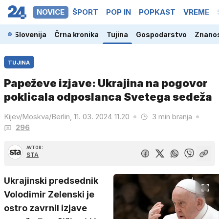
NOVICE
ŠPORT
POP IN
POPKAST
VREME
Slovenija
Črna kronika
Tujina
Gospodarstvo
Znanos
TUJINA
Papeževe izjave: Ukrajina na pogovor
poklicala odposlanca Svetega sedeža
Kijev/Moskva/Berlin, 11. 03. 2024 11.20
3 min branja
296
AVTOR:
STA
Ukrajinski predsednik
Volodimir Zelenski je
ostro zavrnil izjave