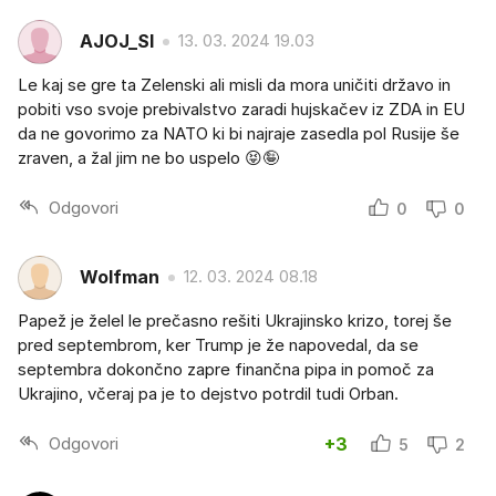
AJOJ_SI
13. 03. 2024 19.03
Le kaj se gre ta Zelenski ali misli da mora uničiti državo in
pobiti vso svoje prebivalstvo zaradi hujskačev iz ZDA in EU
da ne govorimo za NATO ki bi najraje zasedla pol Rusije še
zraven, a žal jim ne bo uspelo 😝🤪
Odgovori
0
0
Wolfman
12. 03. 2024 08.18
Papež je želel le prečasno rešiti Ukrajinsko krizo, torej še
pred septembrom, ker Trump je že napovedal, da se
septembra dokončno zapre finančna pipa in pomoč za
Ukrajino, včeraj pa je to dejstvo potrdil tudi Orban.
Odgovori
+3
5
2