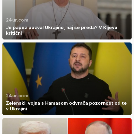
24ur.com
Je papež pozval Ukrajino, naj se preda? V Kijevu
kritični
24ur.com
Zelenski: vojna s Hamasom odvrača pozornost od te
v Ukrajini