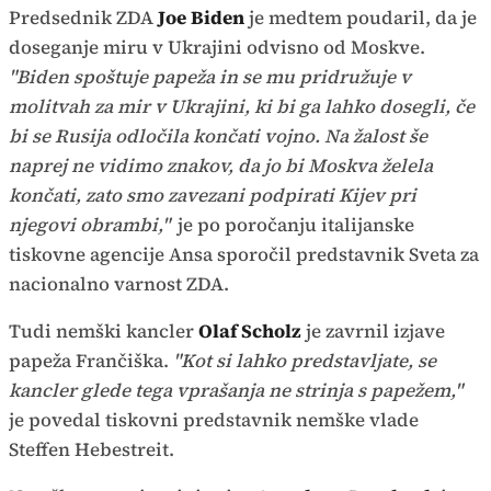
Predsednik ZDA
Joe Biden
je medtem poudaril, da je
doseganje miru v Ukrajini odvisno od Moskve.
"Biden spoštuje papeža in se mu pridružuje v
molitvah za mir v Ukrajini, ki bi ga lahko dosegli, če
bi se Rusija odločila končati vojno. Na žalost še
naprej ne vidimo znakov, da jo bi Moskva želela
končati, zato smo zavezani podpirati Kijev pri
njegovi obrambi,"
je po poročanju italijanske
tiskovne agencije Ansa sporočil predstavnik Sveta za
nacionalno varnost ZDA.
Tudi nemški kancler
Olaf Scholz
je zavrnil izjave
papeža Frančiška.
"Kot si lahko predstavljate, se
kancler glede tega vprašanja ne strinja s papežem,"
je povedal tiskovni predstavnik nemške vlade
Steffen Hebestreit.