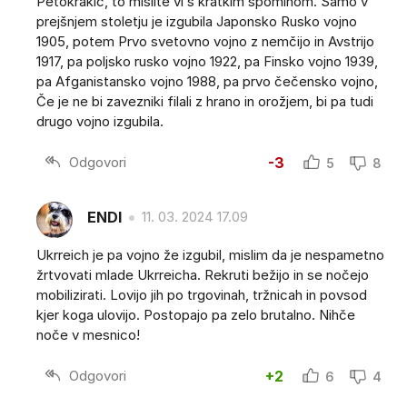
Petokrakić, to mislite vi s kratkim spominom. Samo v
prejšnjem stoletju je izgubila Japonsko Rusko vojno
1905, potem Prvo svetovno vojno z nemčijo in Avstrijo
1917, pa poljsko rusko vojno 1922, pa Finsko vojno 1939,
pa Afganistansko vojno 1988, pa prvo čečensko vojno,
Če je ne bi zavezniki filali z hrano in orožjem, bi pa tudi
drugo vojno izgubila.
Odgovori
-3
5
8
ENDI
11. 03. 2024 17.09
Ukrreich je pa vojno že izgubil, mislim da je nespametno
žrtvovati mlade Ukrreicha. Rekruti bežijo in se nočejo
mobilizirati. Lovijo jih po trgovinah, tržnicah in povsod
kjer koga ulovijo. Postopajo pa zelo brutalno. Nihče
noče v mesnico!
Odgovori
+2
6
4