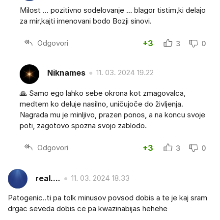
Milost ... pozitivno sodelovanje ... blagor tistim,ki delajo
za mir,kajti imenovani bodo Bozji sinovi.
Odgovori
+3
3
0
Niknames
11. 03. 2024 19.22
🙏 Samo ego lahko sebe okrona kot zmagovalca,
medtem ko deluje nasilno, uničujoče do življenja.
Nagrada mu je minljivo, prazen ponos, a na koncu svoje
poti, zagotovo spozna svojo zablodo.
Odgovori
+3
3
0
real....
11. 03. 2024 18.33
Patogenic..ti pa tolk minusov povsod dobis a te je kaj sram
drgac seveda dobis ce pa kwazinabijas hehehe