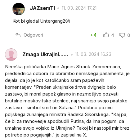
JAZsemTI
11. 03. 2024 17.21
Kot bi gledal Untergang2🤔
Odgovori
+4
4
0
Zmaga Ukrajini......
11. 03. 2024 16.23
Nemška političarka Marie-Agnes Strack-Zimmermann,
predsednica odbora za obrambo nemškega parlamenta, je
dejala, da jo je kot katoličanko sram papeževih
komentarjev. "Preden ukrajinske žrtve dvignejo belo
zastavo, bi moral papež glasno in nezmotljivo pozvati
brutalne moskovitske storilce, naj snamejo svojo piratsko
zastavo - simbol smrti in Satana." Podobno pozivu
poljskega zunanjega ministra Radeka Sikorskega. "Kaj pa,
če bi za ravnovesje spodbudili Putina, da ima pogum, da
umakne svojo vojsko iz Ukrajine? Takoj bi nastopil mir brez
potrebe po pogajanjih," je zapisal na X.