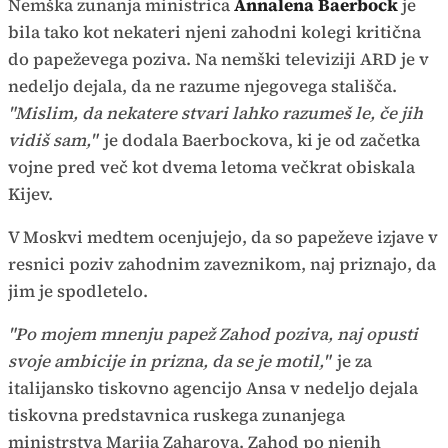
Nemška zunanja ministrica
Annalena Baerbock
je
bila tako kot nekateri njeni zahodni kolegi kritična
do papeževega poziva. Na nemški televiziji ARD je v
nedeljo dejala, da ne razume njegovega stališča.
"Mislim, da nekatere stvari lahko razumeš le, če jih
vidiš sam,"
je dodala Baerbockova, ki je od začetka
vojne pred več kot dvema letoma večkrat obiskala
Kijev.
V Moskvi medtem ocenjujejo, da so papeževe izjave v
resnici poziv zahodnim zaveznikom, naj priznajo, da
jim je spodletelo.
"Po mojem mnenju papež Zahod poziva, naj opusti
svoje ambicije in prizna, da se je motil,"
je za
italijansko tiskovno agencijo Ansa v nedeljo dejala
tiskovna predstavnica ruskega zunanjega
ministrstva Marija Zaharova. Zahod po njenih