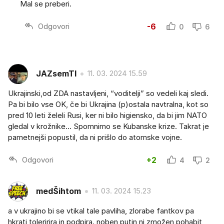
Mal se preberi.
Odgovori
-6
0
6
JAZsemTI
11. 03. 2024 15.59
Ukrajinski,od ZDA nastavljeni, “voditelji” so vedeli kaj sledi.
Pa bi bilo vse OK, če bi Ukrajina (p)ostala navtralna, kot so
pred 10 leti želeli Rusi, ker ni bilo higiensko, da bi jim NATO
gledal v krožnike… Spomnimo se Kubanske krize. Takrat je
pametnejši popustil, da ni prišlo do atomske vojne.
Odgovori
+2
4
2
medŠihtom
11. 03. 2024 15.23
a v ukrajino bi se vtikal tale pavliha, zlorabe fantkov pa
hkrati toleririra in podpira. noben putin ni zmožen pohabit