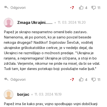
Odgovori
-7
4
11
Zmaga Ukrajini......
11. 03. 2024 16.20
Papež je skrajno nespametno omenil belo zastavo.
Namenoma, ali po pomoti, ko je samo povzel besede
nekoga drugega? Nadškof Svjatoslav Ševčuk, voditelj
ukrajinske grškokatoliške cerkve, je v nedeljo dejal, da
Ukrajinci ne razmišljajo o možnosti predaje. "Ukrajina je
ranjena, a nepremagana! Ukrajina je izčrpana, a stoji in bo
zdržala. Verjemite, nikomur ne pride na misel, da bi se vdal.
Tudi tam, kjer danes potekajo boji: poslušajte naše ljudi."
Odgovori
-7
4
11
borjac
11. 03. 2024 16.19
Papež ima še kako prav, vojno spodbujajo vojni dobičkarji