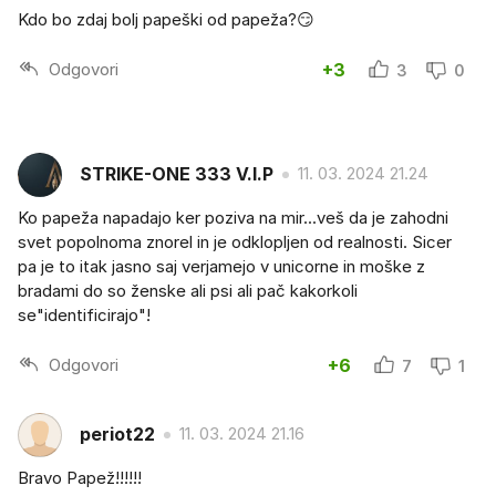
Kdo bo zdaj bolj papeški od papeža?😏
Odgovori
+3
3
0
STRIKE-ONE 333 V.I.P
11. 03. 2024 21.24
Ko papeža napadajo ker poziva na mir...veš da je zahodni
svet popolnoma znorel in je odklopljen od realnosti. Sicer
pa je to itak jasno saj verjamejo v unicorne in moške z
bradami do so ženske ali psi ali pač kakorkoli
se"identificirajo"!
Odgovori
+6
7
1
periot22
11. 03. 2024 21.16
Bravo Papež!!!!!!