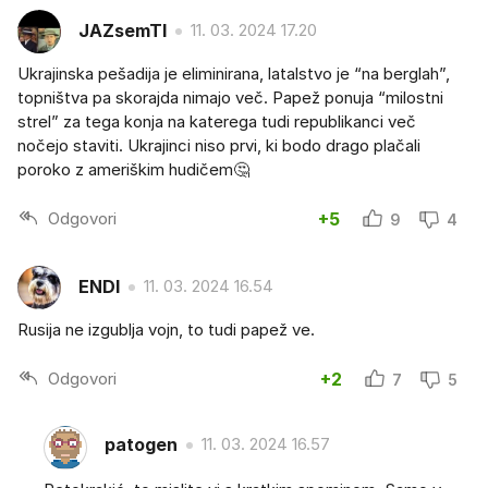
JAZsemTI
11. 03. 2024 17.20
Ukrajinska pešadija je eliminirana, latalstvo je “na berglah”,
topništva pa skorajda nimajo več. Papež ponuja “milostni
strel” za tega konja na katerega tudi republikanci več
nočejo staviti. Ukrajinci niso prvi, ki bodo drago plačali
poroko z ameriškim hudičem🤔
Odgovori
+5
9
4
ENDI
11. 03. 2024 16.54
Rusija ne izgublja vojn, to tudi papež ve.
Odgovori
+2
7
5
patogen
11. 03. 2024 16.57