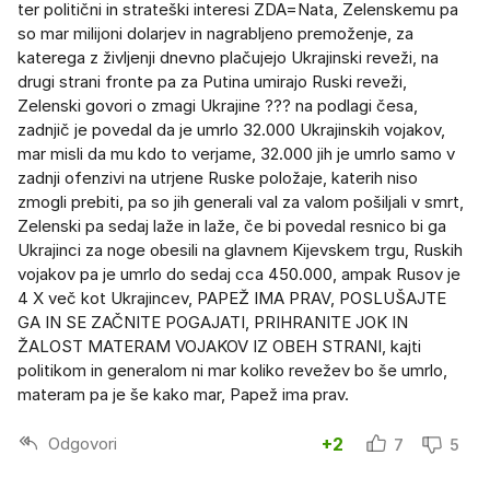
ter politični in strateški interesi ZDA=Nata, Zelenskemu pa
so mar milijoni dolarjev in nagrabljeno premoženje, za
katerega z življenji dnevno plačujejo Ukrajinski reveži, na
drugi strani fronte pa za Putina umirajo Ruski reveži,
Zelenski govori o zmagi Ukrajine ??? na podlagi česa,
zadnjič je povedal da je umrlo 32.000 Ukrajinskih vojakov,
mar misli da mu kdo to verjame, 32.000 jih je umrlo samo v
zadnji ofenzivi na utrjene Ruske položaje, katerih niso
zmogli prebiti, pa so jih generali val za valom pošiljali v smrt,
Zelenski pa sedaj laže in laže, če bi povedal resnico bi ga
Ukrajinci za noge obesili na glavnem Kijevskem trgu, Ruskih
vojakov pa je umrlo do sedaj cca 450.000, ampak Rusov je
4 X več kot Ukrajincev, PAPEŽ IMA PRAV, POSLUŠAJTE
GA IN SE ZAČNITE POGAJATI, PRIHRANITE JOK IN
ŽALOST MATERAM VOJAKOV IZ OBEH STRANI, kajti
politikom in generalom ni mar koliko revežev bo še umrlo,
materam pa je še kako mar, Papež ima prav.
Odgovori
+2
7
5