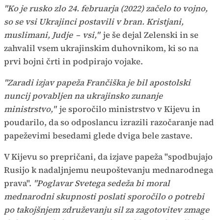
"Ko je rusko zlo 24. februarja (2022) začelo to vojno,
so se vsi Ukrajinci postavili v bran. Kristjani,
muslimani, Judje
–
vsi,"
je še dejal Zelenski in se
zahvalil vsem ukrajinskim duhovnikom, ki so na
prvi bojni črti in podpirajo vojake.
"Zaradi izjav papeža Frančiška je bil apostolski
nuncij povabljen na ukrajinsko zunanje
ministrstvo,"
je sporočilo ministrstvo v Kijevu in
poudarilo, da so odposlancu izrazili razočaranje nad
papeževimi besedami glede dviga bele zastave.
V Kijevu so prepričani, da izjave papeža "spodbujajo
Rusijo k nadaljnjemu neupoštevanju mednarodnega
prava".
"Poglavar Svetega sedeža bi moral
mednarodni skupnosti poslati sporočilo o potrebi
po takojšnjem združevanju sil za zagotovitev zmage