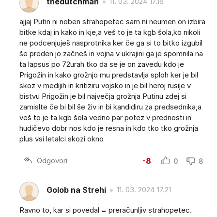
thedutchman
11. 03. 2024 17.16
ajjaj Putin ni noben strahopetec sam ni neumen on izbira
bitke kdaj in kako in kje,a veš to je ta kgb šola,ko nikoli
ne podcenjuješ nasprotnika ker če ga si to bitko izgubil
še preden jo začneš in vojna v ukrajini ga je spomnila na
ta lapsus po 72urah tko da se je on zavedu kdo je
Prigožin in kako grožnjo mu predstavlja sploh ker je bil
skoz v medijih in kritiziru vojsko in je bil heroj rusije v
bistvu Prigožin je bil največja grožnja Putinu zdej si
zamislte če bi bil še živ in bi kandidiru za predsednika,a
veš to je ta kgb šola vedno par potez v prednosti in
hudičevo dobr nos kdo je resna in kdo tko tko grožnja
plus vsi letalci skozi okno
Odgovori
-8
0
8
Golob na Strehi
11. 03. 2024 17.21
Ravno to, kar si povedal = preračunljiv strahopetec.