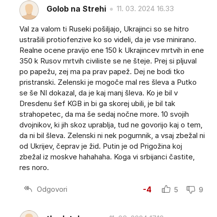
Golob na Strehi
11. 03. 2024 16.33
Val za valom ti Ruseki pošiljajo, Ukrajinci so se hitro
ustrašili protiofenzive ko so videli, da je vse minirano.
Realne ocene pravijo ene 150 k Ukrajincev mrtvih in ene
350 k Rusov mrtvih civiliste se ne šteje. Prej si pljuval
po papežu, zej ma pa prav papež. Dej ne bodi tko
pristranski. Zelenski je mogoče mal res šleva a Putko
se še NI dokazal, da je kaj manj šleva. Ko je bil v
Dresdenu šef KGB in bi ga skorej ubili, je bil tak
strahopetec, da ma še sedaj nočne more. 10 svojih
dvojnikov, ki jih skoz uprablja, tud ne govorijo kaj o tem,
da ni bil šleva. Zelenski ni nek pogumnik, a vsaj zbežal ni
od Ukrijev, čeprav je žid. Putin je od Prigožina koj
zbežal iz moskve hahahaha. Koga vi srbijanci častite,
res noro.
Odgovori
-4
5
9