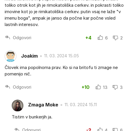
toliko otrok kot jih je rimokatoliška cerkev. in pokrasti toliko
imovine kot jo je rimikatoliška cerkev. putin vsaj ne laže "v
imenu boga", ampak je janso da počne kar počne vsled
lastnih interesov.
Odgovori
+4
6
2
Joakim
11. 03. 2024 15.05
Človek ima popolnoma prav. Ko si na britofu ti zmage ne
pomenijo nič.
Odgovori
+10
13
3
Zmaga Moke
11. 03. 2024 15.11
Tistim v bunkerjih ja.
Odgovori
-2
4
6