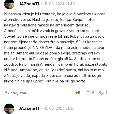
JAZsemTI
11. 03. 2024 21.49
Kubanska kriza je bil trenutek, ko je bilo človeštvo tik pred
atomsko vojno. Nastala je zato, ker so Sovjeti hoteli
nastaviti balistične rakete na ameriškem dvorišču.
Američani so skočili v zrak in grozili z vsem kar so imeli.
Sovjeti so se raje umaknili in je bil mir, Kubanci pa za svojo
nepremišljenost še danes žrejo sankcije. 50 let kasneje:
Putin prepričuje NATO(ZDA), da jih ne želi in noče na svojih
mejah. Američani pa dalje gonijo svoje, zrežirajo državni
udar v Ukrajini in Rusov ne šmirglajo5%. Sledilo je kar se je
zgodilo. Pa bi morali Američani samo en korak nazaj stopiti.
Nič več. Ampak ne, oni so “gazde” sveta, oni lahko mimo
ZN rušijo vlade, napadajo kjer samo diši po nafti in se jim
nihče niti ne upa upreti. Putin je pa druge sorte.
Odgovori
+5
6
1
JAZsemTI
11. 03. 2024 21.36