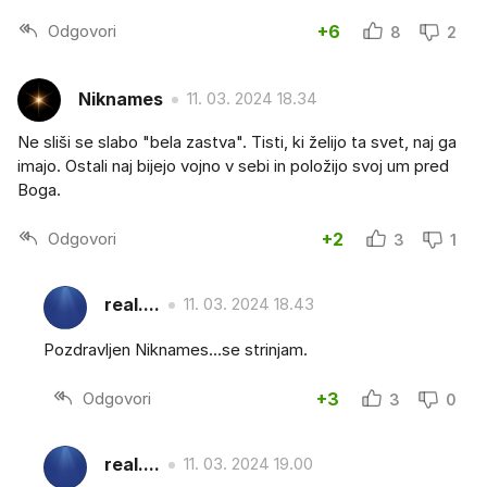
Odgovori
+6
8
2
Niknames
11. 03. 2024 18.34
Ne sliši se slabo "bela zastva". Tisti, ki želijo ta svet, naj ga
imajo. Ostali naj bijejo vojno v sebi in položijo svoj um pred
Boga.
Odgovori
+2
3
1
real....
11. 03. 2024 18.43
Pozdravljen Niknames...se strinjam.
Odgovori
+3
3
0
real....
11. 03. 2024 19.00