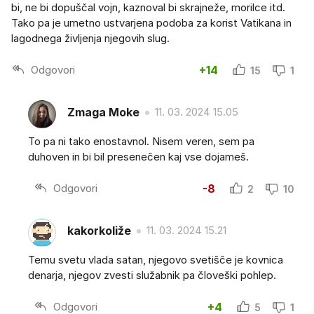
bi, ne bi dopuščal vojn, kaznoval bi skrajneže, morilce itd.
Tako pa je umetno ustvarjena podoba za korist Vatikana in
lagodnega življenja njegovih slug.
Odgovori
+14
15
1
Zmaga Moke
11. 03. 2024 15.05
To pa ni tako enostavnol. Nisem veren, sem pa
duhoven in bi bil presenečen kaj vse dojameš.
Odgovori
-8
2
10
kakorkoliže
11. 03. 2024 15.21
Temu svetu vlada satan, njegovo svetišče je kovnica
denarja, njegov zvesti služabnik pa človeški pohlep.
Odgovori
+4
5
1