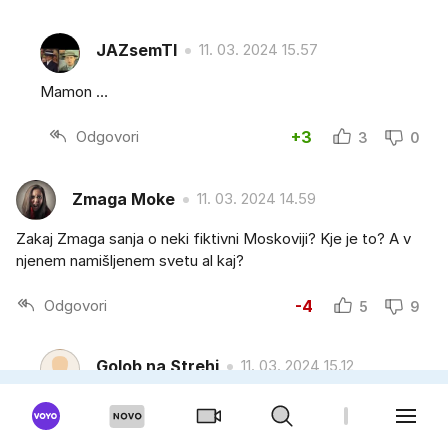
JAZsemTI
11. 03. 2024 15.57
Mamon …
Odgovori
+3
3
0
Zmaga Moke
11. 03. 2024 14.59
Zakaj Zmaga sanja o neki fiktivni Moskoviji? Kje je to? A v
njenem namišljenem svetu al kaj?
Odgovori
-4
5
9
Golob na Strehi
11. 03. 2024 15.12
Ivar, Moskovija rečejo, ker so tako Ruseki danes kot
Ukrajinci potomci srednjeveških Rusov. In Ukrajinci iz