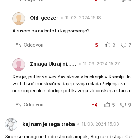
Old_geezer
11. 03. 2024 15.18
A rusom pa na britofu kaj pomenijo?
Odgovori
-5
2
7
Zmaga Ukrajini......
11. 03. 2024 15.27
Res je, putler se ves čas skriva v bunkerjih v Kremlju. In
vsi ti tisoči moskvičev dajejo svoja mlada življenja za
nore imperialne blodnje pritlikavega zločinskega starca.
Odgovori
-4
5
9
kaj nam je tega treba
11. 03. 2024 15.03
Sicer se mnogi ne bodo strinjali ampak, Bog ne obstaja. Če