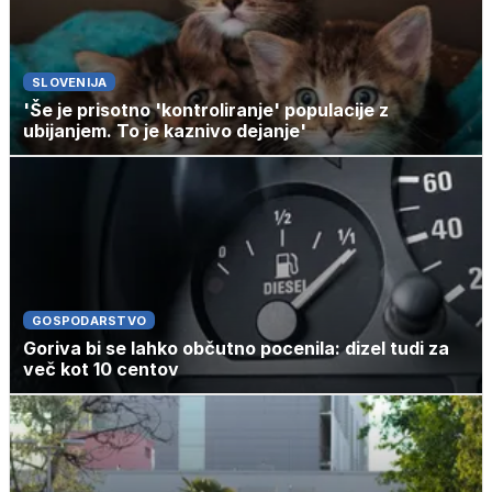
SLOVENIJA
'Še je prisotno 'kontroliranje' populacije z
ubijanjem. To je kaznivo dejanje'
GOSPODARSTVO
Goriva bi se lahko občutno pocenila: dizel tudi za
več kot 10 centov