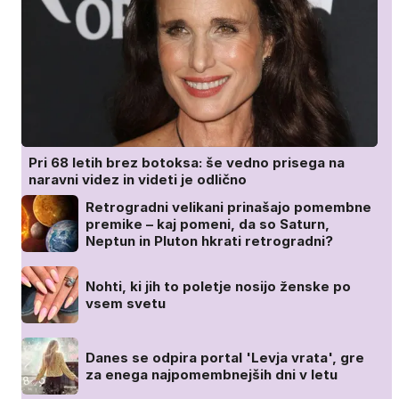
Pri 68 letih brez botoksa: še vedno prisega na
naravni videz in videti je odlično
Retrogradni velikani prinašajo pomembne
premike – kaj pomeni, da so Saturn,
Neptun in Pluton hkrati retrogradni?
Nohti, ki jih to poletje nosijo ženske po
vsem svetu
Danes se odpira portal 'Levja vrata', gre
za enega najpomembnejših dni v letu