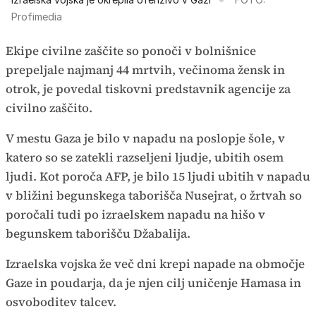
Profimedia
Ekipe civilne zaščite so ponoči v bolnišnice
prepeljale najmanj 44 mrtvih, večinoma žensk in
otrok, je povedal tiskovni predstavnik agencije za
civilno zaščito.
V mestu Gaza je bilo v napadu na poslopje šole, v
katero so se zatekli razseljeni ljudje, ubitih osem
ljudi. Kot poroča AFP, je bilo 15 ljudi ubitih v napadu
v bližini begunskega taborišča Nusejrat, o žrtvah so
poročali tudi po izraelskem napadu na hišo v
begunskem taborišču Džabalija.
Izraelska vojska že več dni krepi napade na območje
Gaze in poudarja, da je njen cilj uničenje Hamasa in
osvoboditev talcev.