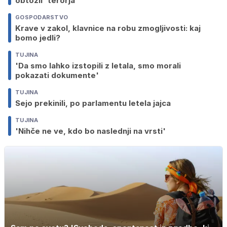
obtožil 'terorja'
GOSPODARSTVO
Krave v zakol, klavnice na robu zmogljivosti: kaj
bomo jedli?
TUJINA
'Da smo lahko izstopili z letala, smo morali
pokazati dokumente'
TUJINA
Sejo prekinili, po parlamentu letela jajca
TUJINA
'Nihče ne ve, kdo bo naslednji na vrsti'