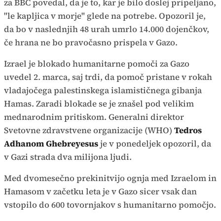
za BBC povedal, da je to, kar je bilo doslej pripeljano,
"le kapljica v morje" glede na potrebe. Opozoril je,
da bo v naslednjih 48 urah umrlo 14.000 dojenčkov,
če hrana ne bo pravočasno prispela v Gazo.
Izrael je blokado humanitarne pomoči za Gazo
uvedel 2. marca, saj trdi, da pomoč pristane v rokah
vladajočega palestinskega islamističnega gibanja
Hamas. Zaradi blokade se je znašel pod velikim
mednarodnim pritiskom. Generalni direktor
Svetovne zdravstvene organizacije (WHO)
Tedros
Adhanom Ghebreyesus
je v ponedeljek opozoril, da
v Gazi strada dva milijona ljudi.
Med dvomesečno prekinitvijo ognja med Izraelom in
Hamasom v začetku leta je v Gazo sicer vsak dan
vstopilo do 600 tovornjakov s humanitarno pomočjo.