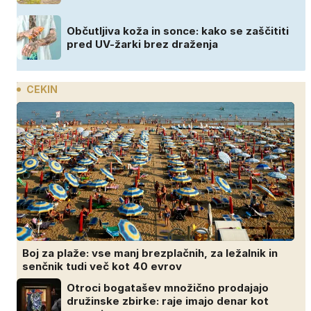
Občutljiva koža in sonce: kako se zaščititi
pred UV-žarki brez draženja
CEKIN
Boj za plaže: vse manj brezplačnih, za ležalnik in
senčnik tudi več kot 40 evrov
Otroci bogatašev množično prodajajo
družinske zbirke: raje imajo denar kot