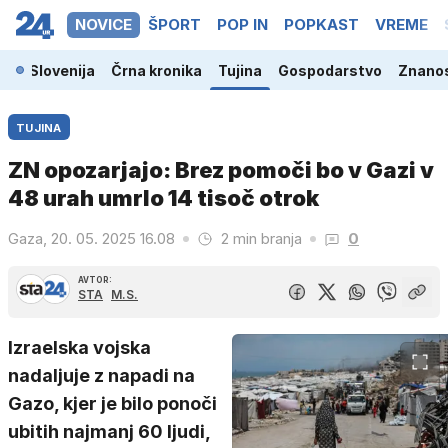
NOVICE
ŠPORT
POP IN
POPKAST
VREME
Slovenija
Črna kronika
Tujina
Gospodarstvo
Znanos
TUJINA
ZN opozarjajo: Brez pomoči bo v Gazi v
48 urah umrlo 14 tisoč otrok
Gaza, 20. 05. 2025 16.08
2 min branja
0
AVTOR:
STA
M.S.
Izraelska vojska
nadaljuje z napadi na
Gazo, kjer je bilo ponoči
ubitih najmanj 60 ljudi,