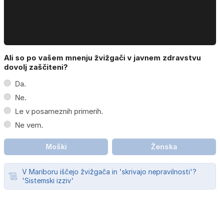
Ali so po vašem mnenju žvižgači v javnem zdravstvu
dovolj zaščiteni?
Da.
Ne.
Le v posameznih primerih.
Ne vem.
Moški
Ženska
V Mariboru iščejo žvižgača in 'skrivajo nepravilnosti'?
'Sistemski izziv'