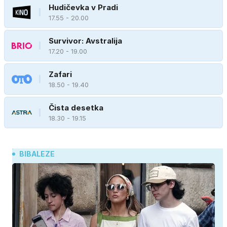
Hudičevka v Pradi
17.55 - 20.00
Survivor: Avstralija
17.20 - 19.00
Zafari
18.50 - 19.40
Čista desetka
18.30 - 19.15
BIBALEZE