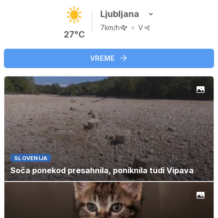
Ljubljana
7km/h
V
27°C
VREME
SLOVENIJA
Soča ponekod presahnila, poniknila tudi Vipava