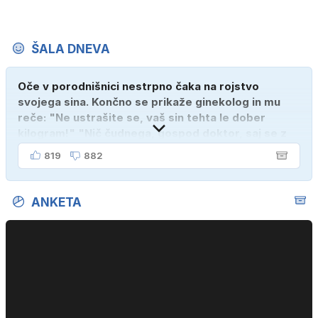
ŠALA DNEVA
Oče v porodnišnici nestrpno čaka na rojstvo
svojega sina. Končno se prikaže ginekolog in mu
reče: "Ne ustrašite se, vaš sin tehta le dober
kilogram!" "Nič čudnega, gospod doktor, saj se z
ženo poznava šele tri mesece."
819
882
ANKETA