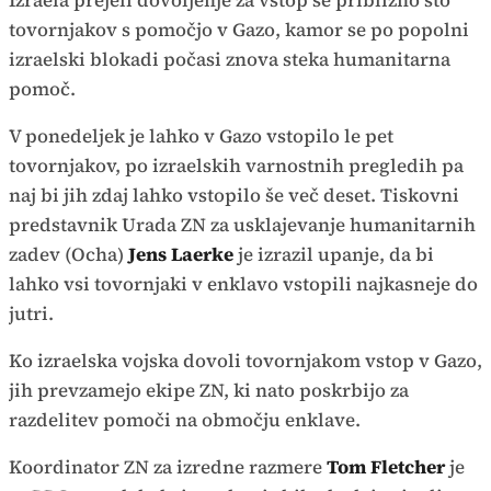
tovornjakov s pomočjo v Gazo, kamor se po popolni
izraelski blokadi počasi znova steka humanitarna
pomoč.
V ponedeljek je lahko v Gazo vstopilo le pet
tovornjakov, po izraelskih varnostnih pregledih pa
naj bi jih zdaj lahko vstopilo še več deset. Tiskovni
predstavnik Urada ZN za usklajevanje humanitarnih
zadev (Ocha)
Jens Laerke
je izrazil upanje, da bi
lahko vsi tovornjaki v enklavo vstopili najkasneje do
jutri.
Ko izraelska vojska dovoli tovornjakom vstop v Gazo,
jih prevzamejo ekipe ZN, ki nato poskrbijo za
razdelitev pomoči na območju enklave.
Koordinator ZN za izredne razmere
Tom Fletcher
je