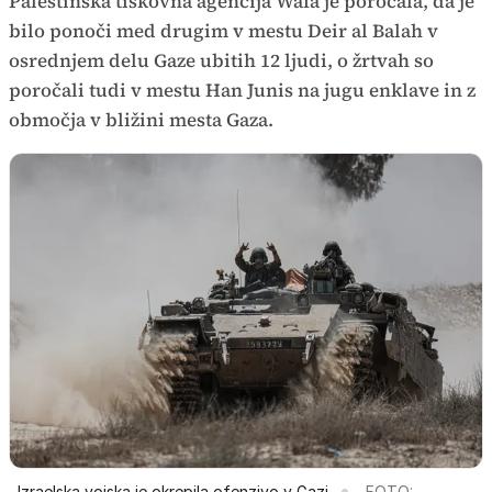
Palestinska tiskovna agencija Wafa je poročala, da je
bilo ponoči med drugim v mestu Deir al Balah v
osrednjem delu Gaze ubitih 12 ljudi, o žrtvah so
poročali tudi v mestu Han Junis na jugu enklave in z
območja v bližini mesta Gaza.
Izraelska vojska je okrepila ofenzivo v Gazi
FOTO: