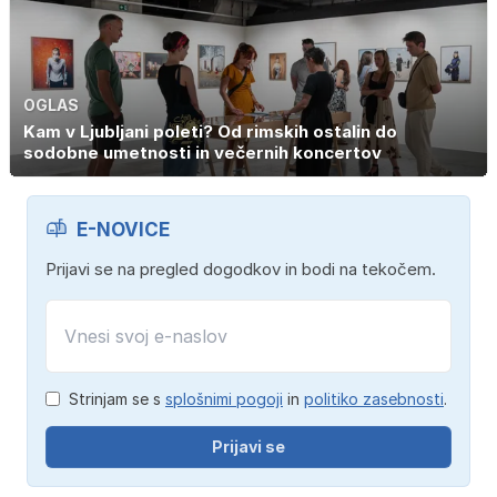
OGLAS
Kam v Ljubljani poleti? Od rimskih ostalin do
sodobne umetnosti in večernih koncertov
E-NOVICE
Prijavi se na pregled dogodkov in bodi na tekočem.
Strinjam se s
splošnimi pogoji
in
politiko zasebnosti
.
Prijavi se