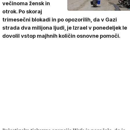
večinoma žensk in
otrok. Po skoraj
trimesečni blokadi in po opozorilih, da v Gazi
strada dva milijona ljudi, je Izrael v ponedeljek le
dovolil vstop majhnih količin osnovne pomoči.