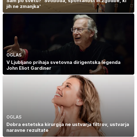
Sam po svetu? 'Svoboda, spontanost in zgodbe, ki
jih ne zmanjka'
OGLAS
V Ljubljano prihaja svetovna dirigentska legenda
John Eliot Gardiner
OGLAS
Dobra estetska kirurgija ne ustvarja filtrov, ustvarja
naravne rezultate