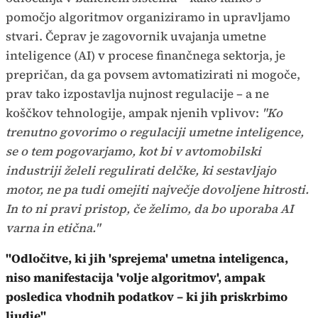
pomočjo algoritmov organiziramo in upravljamo
stvari. Čeprav je zagovornik uvajanja umetne
inteligence (AI) v procese finančnega sektorja, je
prepričan, da ga povsem avtomatizirati ni mogoče,
prav tako izpostavlja nujnost regulacije – a ne
koščkov tehnologije, ampak njenih vplivov:
"Ko
trenutno govorimo o regulaciji umetne inteligence,
se o tem pogovarjamo, kot bi v avtomobilski
industriji želeli regulirati delčke, ki sestavljajo
motor, ne pa tudi omejiti največje dovoljene hitrosti.
In to ni pravi pristop, če želimo, da bo uporaba AI
varna in etična."
"Odločitve, ki jih 'sprejema' umetna inteligenca,
niso manifestacija 'volje algoritmov', ampak
posledica vhodnih podatkov – ki jih priskrbimo
ljudje"