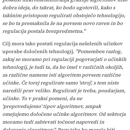
dobra ideja, do takrat, ko bodo ugotovili, kako s
takšnim pristopom regulirati obstoječo tehnologijo,
se bo ta premaknila že na povsem novo raven in bo
regulacija postala brezpredmetna."
Cilj mora tako postati regulacija neželenih učinkov
uporabe določenih tehnologij.
"Pomemben razlog,
zakaj se moramo pri regulaciji pogovarjati o učinkih
tehnologij, je tudi ta, da bo imel v različnih okoljih,
za različne namene isti algoritem povsem različne
učinke. Če torej regulirate samo 'stroj', s tem niste
naredili prav veliko. Regulirati je treba, poudarjam,
učinke. To v praksi pomeni, da ne
'prepovedujemo' tipov algoritmov, ampak
omejujemo določene učinke algoritmov. Od sektorja
moramo tudi zahtevati točnost napovedi in
delovanja algoritmov."
Prav tako bo morala biti