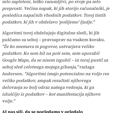
zelo zapleteni, težko razumljivi, po svoje pa zelo
preprosti. Večina napak, ki jih storijo računalniki, je
posledica napačnih vhodnih podatkov. Torej tistih
podatkov, ki jih v obdelavo 'pošljemo' ljudje."
Algoritmi torej obdelujejo digitalne sledi, ki jih
puščamo za seboj – pravzaprav na vsakem koraku.
"Že ko snemava ta pogovor, ustvarjava veliko
podatkov. Ko sem bil na poti sem, sem uporabil
Google Maps, da se nisem izgubil – in torej pustil za
seboj sled celotnega mojega gibanja,"
razlaga
Andersen.
"Algoritmi imajo potencialno na voljo res
veliko podatkov, ampak rezultati njihovega
delovanja so bolj odraz našega vedenja, ki ga
izluščijo iz podatkov – kot manifestacija njihove
volje."
AI nas sili, da se pogledamo v ogledalo