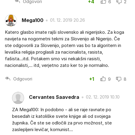
Odgovori
+4
6
2
Mega100
01. 12. 2019 20.26
Katero glasbo imate rajši slovensko ali nigerijsko. Za koga
navijeta na nogometni tekmi za Slovenijo ali Nigerijo. Če
ste odgovorili za Slovenijo, potem vas bo ta algoritem in
levaška religija proglasili za nacionalista, rasista,
fašista...itd. Potakem smo vsi nekakšni rasisti,
nacionalisti,... itd, verjetno zato ker to je normalno.
Odgovori
+1
9
8
Cervantes Saavedra
02. 12. 2019 10.10
ZA Mega100: In podobno - ali se raje ravnate po
besedah iz katoliške svete knjige ali od svojega
župnika. Če ste se odločili za prvo možnost, ste
zaslepljeni levičar, komunist...