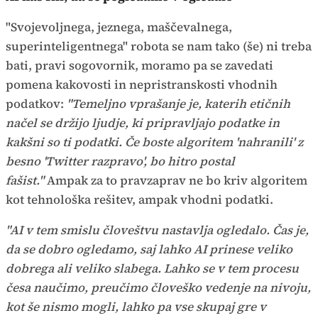
"Svojevoljnega, jeznega, maščevalnega,
superinteligentnega" robota se nam tako (še) ni treba
bati, pravi sogovornik, moramo pa se zavedati
pomena kakovosti in nepristranskosti vhodnih
podatkov:
"Temeljno vprašanje je, katerih etičnih
načel se držijo ljudje, ki pripravljajo podatke in
kakšni so ti podatki. Če boste algoritem 'nahranili' z
besno 'Twitter razpravo', bo hitro postal
fašist."
Ampak za to pravzaprav ne bo kriv algoritem
kot tehnološka rešitev, ampak vhodni podatki.
"AI v tem smislu človeštvu nastavlja ogledalo. Čas je,
da se dobro ogledamo, saj lahko AI prinese veliko
dobrega ali veliko slabega. Lahko se v tem procesu
česa naučimo, preučimo človeško vedenje na nivoju,
kot še nismo mogli, lahko pa vse skupaj gre v