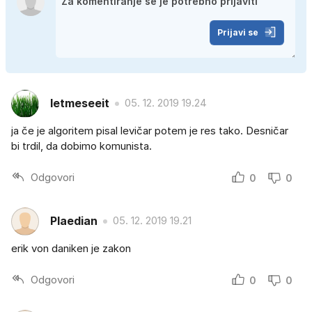
Prijavi se
letmeseeit
05. 12. 2019 19.24
ja če je algoritem pisal levičar potem je res tako. Desničar
bi trdil, da dobimo komunista.
Odgovori
0
0
Plaedian
05. 12. 2019 19.21
erik von daniken je zakon
Odgovori
0
0