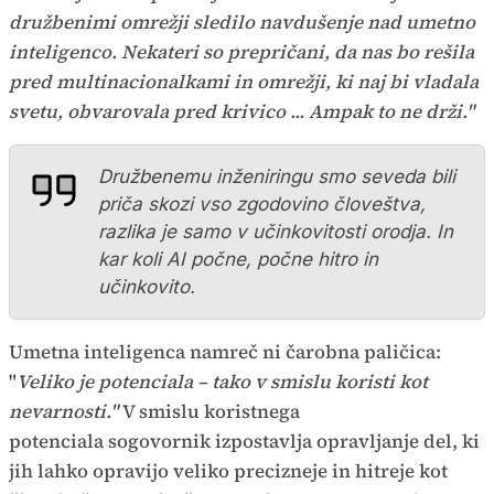
družbenimi omrežji sledilo navdušenje nad umetno
inteligenco. Nekateri so prepričani, da nas bo rešila
pred multinacionalkami in omrežji, ki naj bi vladala
svetu, obvarovala pred krivico ... Ampak to ne drži."
Družbenemu inženiringu smo seveda bili
priča skozi vso zgodovino človeštva,
razlika je samo v učinkovitosti orodja. In
kar koli AI počne, počne hitro in
učinkovito.
Umetna inteligenca namreč ni čarobna paličica:
"
Veliko je potenciala – tako v smislu koristi kot
nevarnosti."
V smislu koristnega
potenciala sogovornik izpostavlja opravljanje del, ki
jih lahko opravijo veliko precizneje in hitreje kot