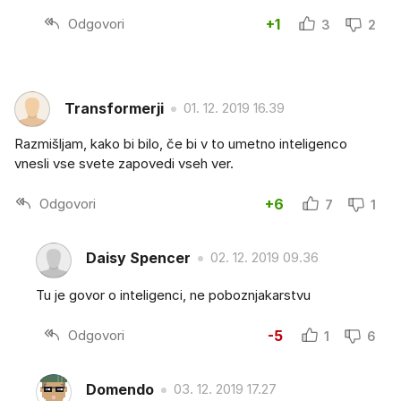
Odgovori
+1
3
2
Transformerji
01. 12. 2019 16.39
Razmišljam, kako bi bilo, če bi v to umetno inteligenco
vnesli vse svete zapovedi vseh ver.
Odgovori
+6
7
1
Daisy Spencer
02. 12. 2019 09.36
Tu je govor o inteligenci, ne poboznjakarstvu
Odgovori
-5
1
6
Domendo
03. 12. 2019 17.27