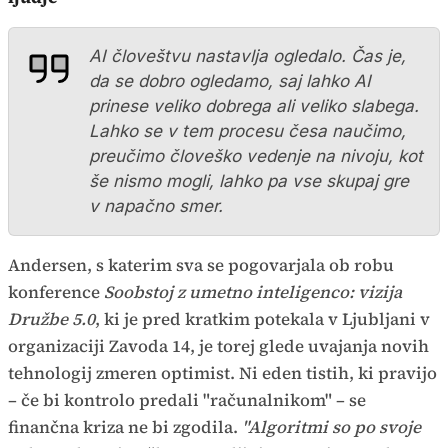
AI človeštvu nastavlja ogledalo. Čas je,
da se dobro ogledamo, saj lahko AI
prinese veliko dobrega ali veliko slabega.
Lahko se v tem procesu česa naučimo,
preučimo človeško vedenje na nivoju, kot
še nismo mogli, lahko pa vse skupaj gre
v napačno smer.
Andersen, s katerim sva se pogovarjala ob robu
konference
Soobstoj z umetno inteligenco: vizija
Družbe 5.0
, ki je pred kratkim potekala v Ljubljani v
organizaciji Zavoda 14, je torej glede uvajanja novih
tehnologij zmeren optimist. Ni eden tistih, ki pravijo
– če bi kontrolo predali "računalnikom" – se
finančna kriza ne bi zgodila.
"Algoritmi so po svoje