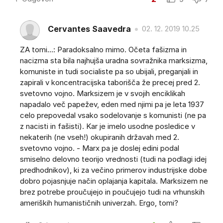
Cervantes Saavedra
02. 12. 2019 10.25
ZA tomi...: Paradoksalno mimo. Očeta fašizma in
nacizma sta bila najhujša uradna sovražnika marksizma,
komuniste in tudi socialiste pa so ubijali, preganjali in
zapirali v koncentracijska taborišča že precej pred 2.
svetovno vojno. Marksizem je v svojih enciklikah
napadalo več papežev, eden med njimi pa je leta 1937
celo prepovedal vsako sodelovanje s komunisti (ne pa
z nacisti in fašisti). Kar je imelo usodne posledice v
nekaterih (ne vseh!) okupiranih državah med 2.
svetovno vojno. - Marx pa je doslej edini podal
smiselno delovno teorijo vrednosti (tudi na podlagi idej
predhodnikov), ki za večino primerov industrijske dobe
dobro pojasnjuje način oplajanja kapitala. Marksizem ne
brez potrebe proučujejo in poučujejo tudi na vrhunskih
ameriških humanističnih univerzah. Ergo, tomi?