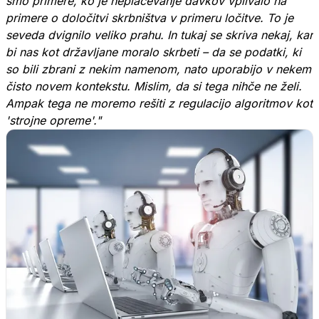
smo primere, ko je neplačevanje davkov vplivalo na
primere o določitvi skrbništva v primeru ločitve. To je
seveda dvignilo veliko prahu. In tukaj se skriva nekaj, kar
bi nas kot državljane moralo skrbeti – da se podatki, ki
so bili zbrani z nekim namenom, nato uporabijo v nekem
čisto novem kontekstu. Mislim, da si tega nihče ne želi.
Ampak tega ne moremo rešiti z regulacijo algoritmov kot
'strojne opreme'."