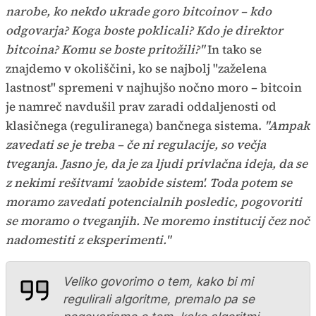
narobe, ko nekdo ukrade goro bitcoinov – kdo
odgovarja? Koga boste poklicali? Kdo je direktor
bitcoina? Komu se boste pritožili?"
In tako se
znajdemo v okoliščini, ko se najbolj "zaželena
lastnost" spremeni v najhujšo nočno moro – bitcoin
je namreč navdušil prav zaradi oddaljenosti od
klasičnega (reguliranega) bančnega sistema.
"Ampak
zavedati se je treba – če ni regulacije, so večja
tveganja. Jasno je, da je za ljudi privlačna ideja, da se
z nekimi rešitvami 'zaobide sistem'. Toda potem se
moramo zavedati potencialnih posledic, pogovoriti
se moramo o tveganjih. Ne moremo institucij čez noč
nadomestiti z eksperimenti."
Veliko govorimo o tem, kako bi mi
regulirali algoritme, premalo pa se