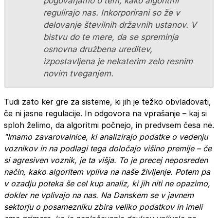
pogovarjamo o tem, kako algoritmi
regulirajo nas. Inkorporirani so že v
delovanje številnih državnih ustanov. V
bistvu do te mere, da se spreminja
osnovna družbena ureditev,
izpostavljena je nekaterim zelo resnim
novim tveganjem.
Tudi zato ker gre za sisteme, ki jih je težko obvladovati,
če ni jasne regulacije. In odgovora na vprašanje – kaj si
sploh želimo, da algoritmi počnejo, in predvsem česa ne.
"Imamo zavarovalnice, ki analizirajo podatke o vedenju
voznikov in na podlagi tega določajo višino premije – če
si agresiven voznik, je ta višja. To je precej neposreden
način, kako algoritem vpliva na naše življenje. Potem pa
v ozadju poteka še cel kup analiz, ki jih niti ne opazimo,
dokler ne vplivajo na nas. Na Danskem se v javnem
sektorju o posamezniku zbira veliko podatkov in imeli