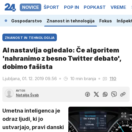
NOVICE
ŠPORT
POP IN
POPKAST
VREME
ina
Gospodarstvo
Znanost in tehnologija
Fokus
Inšpek
ZNANOST IN TEHNOLOGIJA
AI nastavlja ogledalo: Če algoritem
'nahranimo z besno Twitter debato',
dobimo fašista
Ljubljana, 01. 12. 2019 09.56
10 min branja
110
AVTOR:
Natalija Švab
Umetna inteligenca je
odraz ljudi, ki jo
ustvarjajo, pravi danski