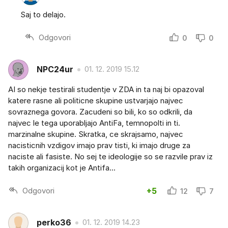
Saj to delajo.
Odgovori
0
0
NPC24ur
01. 12. 2019 15.12
AI so nekje testirali studentje v ZDA in ta naj bi opazoval
katere rasne ali politicne skupine ustvarjajo najvec
sovraznega govora. Zacudeni so bili, ko so odkrili, da
najvec le tega uporabljajo AntiFa, temnopolti in ti.
marzinalne skupine. Skratka, ce skrajsamo, najvec
nacisticnih vzdigov imajo prav tisti, ki imajo druge za
naciste ali fasiste. No sej te ideologije so se razvile prav iz
takih organizacij kot je Antifa...
Odgovori
+5
12
7
perko36
01. 12. 2019 14.23