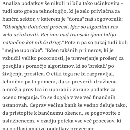
Analiza podatkov še nikoli ni bila tako učinkovita –
tudi zato gre za tehnologijo, ki je zelo privlačna za
bančni sektor, v katerem je "doma" naš sogovornik:
"Obstajajo določeni procesi, kjer so algoritmi res
zelo učinkoviti. Recimo nad transakcijami bdijo
natančno kot nihče drug."
Potem pa so tukaj tudi bolj
"mejne uporabe": "Eden takšnih primerov, ki je
vzbudil veliko pozornosti, je preverjanje prošenj za
posojila s pomočjo algoritmov, ki so 'brskali' po
življenju prosilca. O etiki tega ne bi razpravljal,
tehnično pa to pomeni, da so preverili družbena
omrežja prosilca in uporabili zbrane podatke za
oceno tveganja. To se dogaja v vse več finančnih
ustanovah. Čeprav večina bank še vedno deluje tako,
da pristopite k bančnemu okencu, se pogovorite z
uslužbencem, v ozadju poteka vse več procesov, ki
na podlagi analize podatkov preverjajo