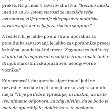
prakse. Na primer v zavarovalništvu:
"Recimo moški
med 18. in 25. letom starosti že marsikje težje
oziroma za višje premije sklepajo avtomobilska
zavarovanja, ker veljajo za rizično skupino."
A rešitev, ki je lahko po eni strani uporabna za
ponudnika zavarovanj, je lahko za uporabnike precej
krivična, poudarja Andersen:
"Zagotovo so tudi v tej
skupini zelo odgovorni vozniki oziroma imate tudi v
drugih
starostnih skupinah zelo neodgovorne
voznike."
Kdo prepreči, da uporaba algoritmov ljudi ne
razvrsti v predale in jih omeji preko vsej razumnih
meja?
"To je pa dobro vprašanje, in mislim, da na to
(še) nimamo odgovora. Za zdaj mislim, da se bodo te
metode uporabljale, dokler bo za to poslovno