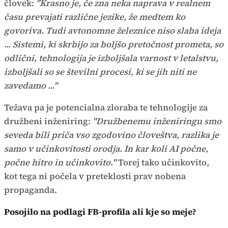
človek:
"Krasno je, če zna neka naprava v realnem
času prevajati različne jezike, že medtem ko
govoriva. Tudi avtonomne železnice niso slaba ideja
... Sistemi, ki skrbijo za boljšo pretočnost prometa, so
odlični, tehnologija je izboljšala varnost v letalstvu,
izboljšali so se številni procesi, ki se jih niti ne
zavedamo ..."
Težava pa je potencialna zloraba te tehnologije za
družbeni inženiring:
"Družbenemu inženiringu smo
seveda bili priča vso zgodovino človeštva, razlika je
samo v učinkovitosti orodja. In kar koli AI počne,
počne hitro in učinkovito."
Torej tako učinkovito,
kot tega ni počela v preteklosti prav nobena
propaganda.
Posojilo na podlagi FB-profila ali
kje so meje?