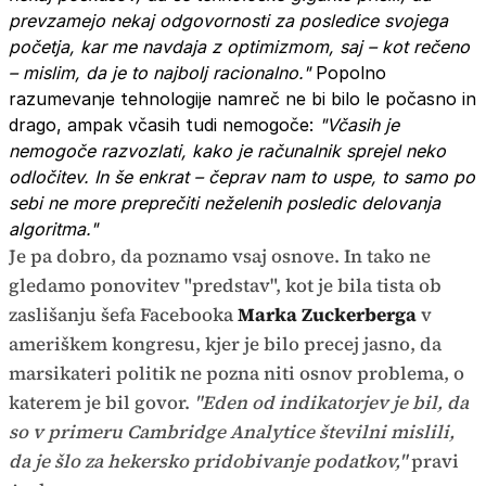
prevzamejo nekaj odgovornosti za posledice svojega
početja, kar me navdaja z optimizmom, saj – kot rečeno
– mislim, da je to najbolj racionalno."
Popolno
razumevanje tehnologije namreč ne bi bilo le počasno in
drago, ampak včasih tudi nemogoče:
"Včasih je
nemogoče razvozlati, kako je računalnik sprejel neko
odločitev. In še enkrat – čeprav nam to uspe, to samo po
sebi ne more preprečiti neželenih posledic delovanja
algoritma."
Je pa dobro, da poznamo vsaj osnove. In tako ne
gledamo ponovitev "predstav", kot je bila tista ob
zaslišanju šefa Facebooka
Marka Zuckerberga
v
ameriškem kongresu, kjer je bilo precej jasno, da
marsikateri politik ne pozna niti osnov problema, o
katerem je bil govor.
"Eden od indikatorjev je bil, da
so v primeru Cambridge Analytice številni mislili,
da je šlo za hekersko pridobivanje podatkov,"
pravi