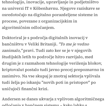
tehnologijo, inovacije, upravljanje in podjetništvo
na univerzi IT v Köbenhavnu. Njegove raziskave se
osredotočajo na digitalno porazdeljene sisteme in
procese, povezane z organizacijskim in
algoritmičnim odločanjem.
Doktoriral je s področja digitalnih inovacij v
bančništvu v Veliki Britaniji.
"To me je vedno
zanimalo,"
pravi. Tudi zato ker se je v njegovih
študijskih letih to področje hitro razvijalo, med
drugim je z razmahom tehnologije
veriženja blokov,
kriptovalut postalo tudi javno precej prepoznavno in
zanimivo. Na vse skupaj je znotraj sektorja vplivala
tudi želja po iskanju "novih poti in pristopov" po
uničujoči finančni krizi.
Andersen se danes ukvarja z vplivom algoritmičnega
odločanja v bančnem sistemu – kako lahko s