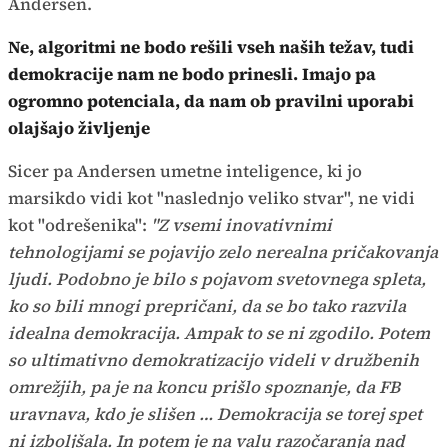
Andersen.
Ne, algoritmi ne bodo rešili vseh naših težav, tudi
demokracije nam ne bodo prinesli. Imajo pa
ogromno potenciala, da nam ob pravilni uporabi
olajšajo življenje
Sicer pa Andersen umetne inteligence, ki jo
marsikdo vidi kot "naslednjo veliko stvar", ne vidi
kot "odrešenika":
"Z vsemi inovativnimi
tehnologijami se pojavijo zelo nerealna pričakovanja
ljudi. Podobno je bilo s pojavom svetovnega spleta,
ko so bili mnogi prepričani, da se bo tako razvila
idealna demokracija. Ampak to se ni zgodilo. Potem
so ultimativno demokratizacijo videli v družbenih
omrežjih, pa je na koncu prišlo spoznanje, da FB
uravnava, kdo je slišen … Demokracija se torej spet
ni izboljšala. In potem je na valu razočaranja nad