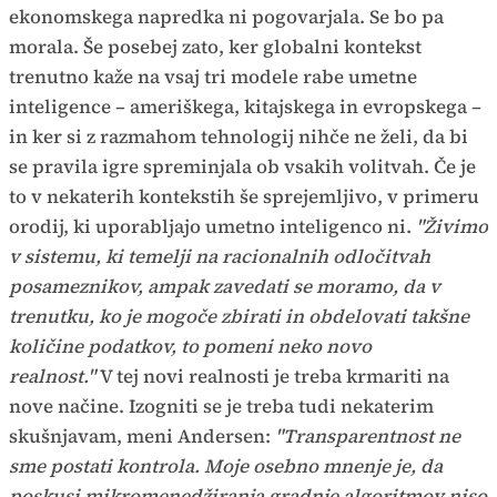
ekonomskega napredka ni pogovarjala. Se bo pa
morala. Še posebej zato, ker globalni kontekst
trenutno kaže na vsaj tri modele rabe umetne
inteligence – ameriškega, kitajskega in evropskega –
in ker si z razmahom tehnologij nihče ne želi, da bi
se pravila igre spreminjala ob vsakih volitvah. Če je
to v nekaterih kontekstih še sprejemljivo, v primeru
orodij, ki uporabljajo umetno inteligenco ni.
"Živimo
v sistemu, ki temelji na racionalnih odločitvah
posameznikov, ampak zavedati se moramo, da v
trenutku, ko je mogoče zbirati in obdelovati takšne
količine podatkov, to pomeni neko novo
realnost."
V tej novi realnosti je treba krmariti na
nove načine. Izogniti se je treba tudi nekaterim
skušnjavam, meni Andersen:
"Transparentnost ne
sme postati kontrola. Moje osebno mnenje je, da
poskusi mikromenedžiranja gradnje algoritmov niso