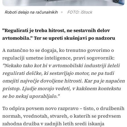
Roboti delajo na računalnikih
FOTO: iStock
"Regulirati je treba hitrost, ne sestavnih delov
avtomobila." Ter se upreti skušnjavi po nadzoru
A natančno to se dogaja, ko trenutno govorimo o
regulaciji umetne inteligence, pravi sogovornik:
"Nekako tako kot bi v avtomobilski industriji želeli
regulirati delčke, ki sestavljajo motor, ne pa tudi
omejiti največje dovoljene hitrosti. Kar pa je napačen
pristop. Ljudje morajo vedeti, v kakšnem kontekstu
se bo nekaj uporabljalo."
To odpira povsem novo razpravo – tisto, o družbenih
normah, vrednotah, stvareh, o katerih se predvsem
zahodna družba v zadnjih letih sredi iskanja