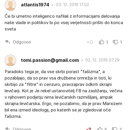
atlantis1974
03. 12. 2019 17.02
Če bi umetno inteligenco nafilali z informacijami delovanja
naše vlade in politikov bi po vsej verjetnosti prišlo do konca
sveta
Odgovori
+0
1
1
tomi.passion@gmail.com
02. 12. 2019 07.29
Paradoks tega je, da vse skrbi porast "fašizma", a
pozabljajo, da so prav vsa družbena omrežja in tisti, ki
skrbijo za "filtre" in cenzuro, pravzaprav odkriti skrajni
levičarji. Kot je Je rekel ustanovitelj FB na zasližanju, večina
v njihovem podjetju nima levičarskih razmišljanj, ampak
skrajna levičarska. Ergo, ne pozabimo, da je prav Marxizem
bil ena izmed ideologij, po katerih se je zgledoval oče
fašizma.
Odgovori
-2
5
7