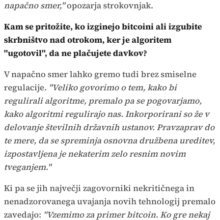
napačno smer,"
opozarja strokovnjak.
Kam se pritožite, ko izginejo bitcoini ali izgubite
skrbništvo nad otrokom, ker je algoritem
"ugotovil", da ne plačujete davkov?
V napačno smer lahko gremo tudi brez smiselne
regulacije.
"Veliko govorimo o tem, kako bi
regulirali algoritme, premalo pa se pogovarjamo,
kako algoritmi regulirajo nas. Inkorporirani so že v
delovanje številnih državnih ustanov. Pravzaprav do
te mere, da se spreminja osnovna družbena ureditev,
izpostavljena je nekaterim zelo resnim novim
tveganjem."
Ki pa se jih največji zagovorniki nekritičnega in
nenadzorovanega uvajanja novih tehnologij premalo
zavedajo:
"Vzemimo za primer bitcoin. Ko gre nekaj