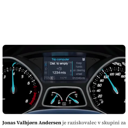
Jonas Valbjørn Andersen
je raziskovalec v skupini za