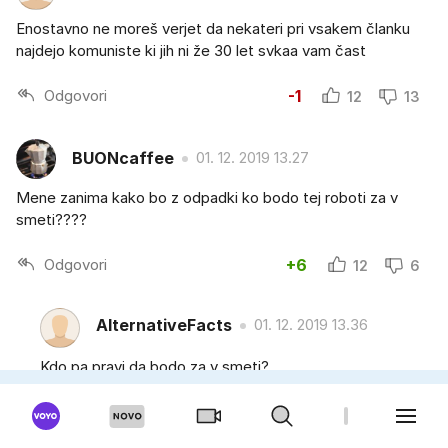
Enostavno ne moreš verjet da nekateri pri vsakem članku
najdejo komuniste ki jih ni že 30 let svkaa vam čast
Odgovori
-1
12
13
BUONcaffee
01. 12. 2019 13.27
Mene zanima kako bo z odpadki ko bodo tej roboti za v
smeti????
Odgovori
+6
12
6
AlternativeFacts
01. 12. 2019 13.36
Kdo pa pravi da bodo za v smeti?
Odgovori
-8
1
9