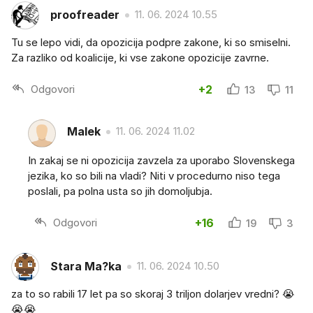
proofreader
11. 06. 2024 10.55
Tu se lepo vidi, da opozicija podpre zakone, ki so smiselni.
Za razliko od koalicije, ki vse zakone opozicije zavrne.
Odgovori
+2
13
11
Malek
11. 06. 2024 11.02
In zakaj se ni opozicija zavzela za uporabo Slovenskega
jezika, ko so bili na vladi? Niti v procedurno niso tega
poslali, pa polna usta so jih domoljubja.
Odgovori
+16
19
3
Stara Ma?ka
11. 06. 2024 10.50
za to so rabili 17 let pa so skoraj 3 triljon dolarjev vredni? 😭
😭😭