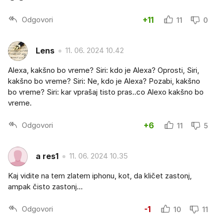
Odgovori
+11
11
0
Lens
11. 06. 2024 10.42
Alexa, kakšno bo vreme? Siri: kdo je Alexa? Oprosti, Siri,
kakšno bo vreme? Siri: Ne, kdo je Alexa? Pozabi, kakšno
bo vreme? Siri: kar vprašaj tisto pras..co Alexo kakšno bo
vreme.
Odgovori
+6
11
5
a res1
11. 06. 2024 10.35
Kaj vidite na tem zlatem iphonu, kot, da kličet zastonj,
ampak čisto zastonj...
Odgovori
-1
10
11