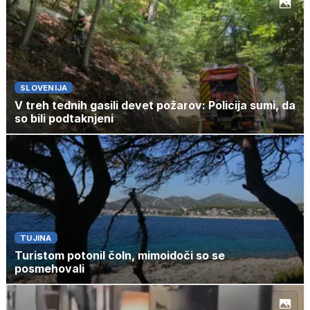
SLOVENIJA
V treh tednih gasili devet požarov: Policija sumi, da
so bili podtaknjeni
TUJINA
Turistom potonil čoln, mimoidoči so se
posmehovali