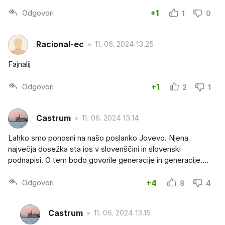
Odgovori
+1
1
0
Racional-ec
11. 06. 2024 13.25
Fajnalij
Odgovori
+1
2
1
Castrum
11. 06. 2024 13.14
Lahko smo ponosni na našo poslanko Jovevo. Njena
največja dosežka sta ios v slovenščini in slovenski
podnapisi. O tem bodo govorile generacije in generacije....
Odgovori
+4
8
4
Castrum
11. 06. 2024 13.15