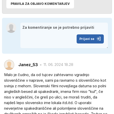
PRAVILA ZA OBJAVO KOMENTARJEV
Prijavi se
Janez_53
11. 06. 2024 18.28
Malo je čudno, da od tujcev zahtevamo vgradnjo
slovenščine v naprave, sami pa ravnamo s slovenščino kot
svinja z mehom. Slovenski filmi novejšega datuma so polni
angleških besed ali spakedrank, imena firm niso "kul", če
niso v angleščini, če greš po ulici, se moraš truditi, da
najdeš lepo slovensko ime lokala itd.itd. O uporabi
neverjetne spakedranščine ali polomljene slovenščine na
družbenih omrežjih pa je škoda izgubljati besede. Trubar se