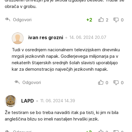
obrača v grobu.
Odgovori
+2
2
0
ivan res grozni
14. 06. 2024 20.07
Tudi v osrednjem nacionalnem televizijskem dnevniku
mrgoli jezikovnih napak. Godlerjevega milijonarja pa v
nekaterih štajerskih srednjih šolah slavisti uporabljajo
kar za demonstracijo največjih jezikovnih napak.
Odgovori
0
0
LAPD
11. 06. 2024 14.39
Že testiram se bo treba navaditi itak pa tisti, ki jim ni bila
angleščina blizu so imeli nastaljen hrvaški jezik.