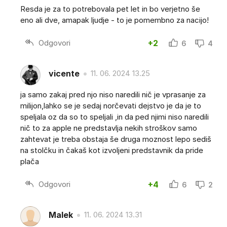
Resda je za to potrebovala pet let in bo verjetno še
eno ali dve, amapak ljudje - to je pomembno za nacijo!
Odgovori
+2
6
4
vicente
11. 06. 2024 13.25
ja samo zakaj pred njo niso naredili nič je vprasanje za
milijon,lahko se je sedaj norčevati dejstvo je da je to
speljala oz da so to speljali ,in da ped njimi niso naredili
nič to za apple ne predstavlja nekih stroškov samo
zahtevat je treba obstaja še druga moznost lepo sediš
na stolčku in čakaš kot izvoljeni predstavnik da pride
plača
Odgovori
+4
6
2
Malek
11. 06. 2024 13.31