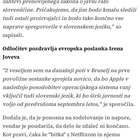
zahtevi prenovljenega zakona o javni rabi
slovenščine. Pričakujemo, da jim bodo kmalu sledili
tudi ostali proizvajalci in bodo tako končno vse
naprave spregovorile v slovenskem jeziku,"
so
zapisali.
Odločitev pozdravlja evropska poslanka Irena
Joveva
"Z veseljem sem na današnji poti v Bruselj na prve
povolilne sestanke sprejela novico, da bo Apple v
naslednjo posodobitev operacijskega sistema vanj
vključil tudi slovenski jezik, ki bo širši javnosti na
voljo od predvidoma septembra letos,"
je sporočila.
Dodala je, da je ponosna na sodelovanje in napore,
vendar je poudarila, da delo še zdaleč ni končano.
Kot pravi, čaka še "bitka" z Netflixom in njemu