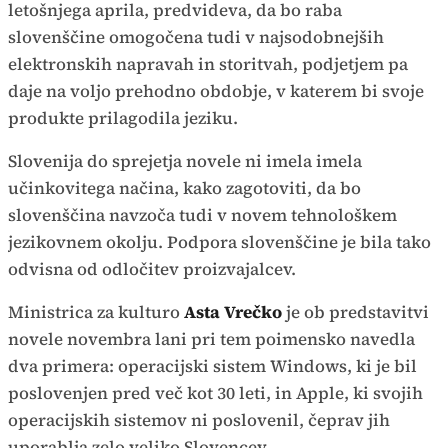
letošnjega aprila, predvideva, da bo raba
slovenščine omogočena tudi v najsodobnejših
elektronskih napravah in storitvah, podjetjem pa
daje na voljo prehodno obdobje, v katerem bi svoje
produkte prilagodila jeziku.
Slovenija do sprejetja novele ni imela imela
učinkovitega načina, kako zagotoviti, da bo
slovenščina navzoča tudi v novem tehnološkem
jezikovnem okolju. Podpora slovenščine je bila tako
odvisna od odločitev proizvajalcev.
Ministrica za kulturo
Asta Vrečko
je ob predstavitvi
novele novembra lani pri tem poimensko navedla
dva primera: operacijski sistem Windows, ki je bil
poslovenjen pred več kot 30 leti, in Apple, ki svojih
operacijskih sistemov ni poslovenil, čeprav jih
uporablja zelo veliko Slovencev.