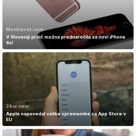
Moskisvet.com
V Sloveniji prvič možna prednaročila za novi iPhone
6s!
24ur.com
Apple napovedal velike spremembe za App Store v
EU