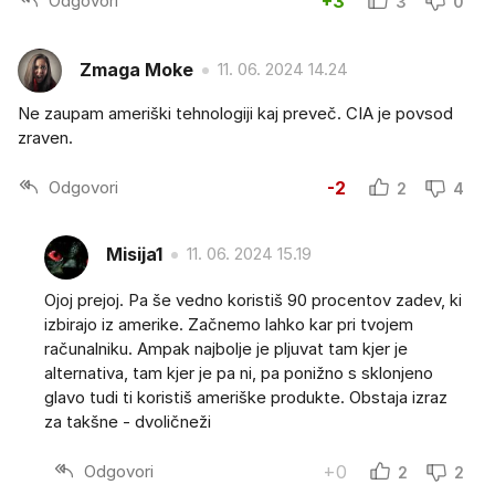
Odgovori
+3
3
0
Zmaga Moke
11. 06. 2024 14.24
Ne zaupam ameriški tehnologiji kaj preveč. CIA je povsod
zraven.
Odgovori
-2
2
4
Misija1
11. 06. 2024 15.19
Ojoj prejoj. Pa še vedno koristiš 90 procentov zadev, ki
izbirajo iz amerike. Začnemo lahko kar pri tvojem
računalniku. Ampak najbolje je pljuvat tam kjer je
alternativa, tam kjer je pa ni, pa ponižno s sklonjeno
glavo tudi ti koristiš ameriške produkte. Obstaja izraz
za takšne - dvoličneži
Odgovori
+0
2
2