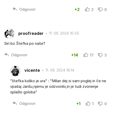
Odgovori
+2
2
0
proofreader
11. 06. 2024 10.55
Siri bo Štefka po naše?
Odgovori
+14
17
3
vicente
11. 06. 2024 16.14
"štefka koliko je ura" : "Milan dej si sam poglej in če ne
vpašaj Janšu,njemu je odzvonilo,in je tudi zvonenje
splašlo goloba"
Odgovori
+1
1
0