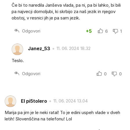
Če bi to naredila Janševa vlada, pa ni, pa bi lahko, bi bili
pa najvecji domoljubi, ki skrbijo za naš jezik in njegov
obstoj, v resnici jih je pa sam jezik.
Odgovori
+5
6
1
Janez_53
11. 06. 2024 18.32
Teslo.
Odgovori
0
0
El pi5tolero
11. 06. 2024 13.04
Marija pa jim je le neki ratal! To je edini uspeh vlade v dveh
letih! Slovenščina na telefonu! Lol