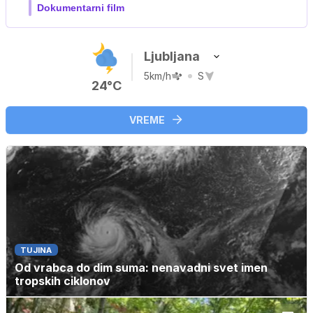
Film meseca / družinski, pustolovski
Ljubljana
5km/h
S
24°C
VREME
TUJINA
Od vrabca do dim suma: nenavadni svet imen
tropskih ciklonov