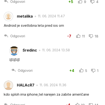
Odgovori
+5
9
4
metalika
11. 06. 2024 11.47
Android je svetlobna leta pred ios om
Odgovori
-7
11
18
Sredinc
11. 06. 2024 13.58
🤣🤣🤣
Odgovori
+4
5
1
HALAcR7
11. 06. 2024 11.36
kdo sploh ima iphone,tel narejen za zabite američane
Odgovori