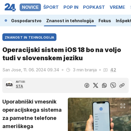
NOVICE
ŠPORT
POP IN
POPKAST
VREME
ina
Gospodarstvo
Znanost in tehnologija
Fokus
Inšpek
ZNANOST IN TEHNOLOGIJA
Operacijski sistem iOS 18 bo na voljo
tudi v slovenskem jeziku
San Jose, 11. 06. 2024 09.34
3 min branja
42
AVTOR:
STA
Uporabniški vmesnik
operacijskega sistema
za pametne telefone
ameriškega