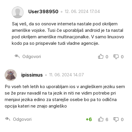
User398950
12. 06. 2024 17.04
Saj veš, da so osnove interneta nastale pod okriljem
ameriške vojske. Tusi če uporabljaš android je ta nastal
pod okriljem ameriške multinacjonalke. V samo linuxovo
kodo pa so prispevale tudi vladne agencije.
Odgovori
0
0
ipissimus
11. 06. 2024 14.07
Po vseh teh letih ko uporabljam ios v angleškem jeziku sem
se že prav navadil na ta jezik in niti ne vidim potrebe pri
menjavi jezika edino za starejše osebe bo pa to odlična
opcija kateri ne znajo angleško
Odgovori
+6
6
0