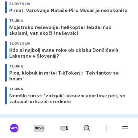
SLOVENIJA
Pirnat: Varovanje Nataše Pirc Musar je nezakonito
TUJINA
Mojstrsko reševanje: helikopter lebdel nad
skalami, ven skočili reševalci
SLOVENIJA
Kdo si najbolj mane roke ob obisku Dončićevih
Lakersov v Sloveniji?
TUJINA
Pica, klobuk in mrtvi TikTokerji: 'Teh fantov se
bojim'
TUJINA
Nemški turisti 'zažgali' luksuzni apartma: peli, se
zabavali in kazali sredinec