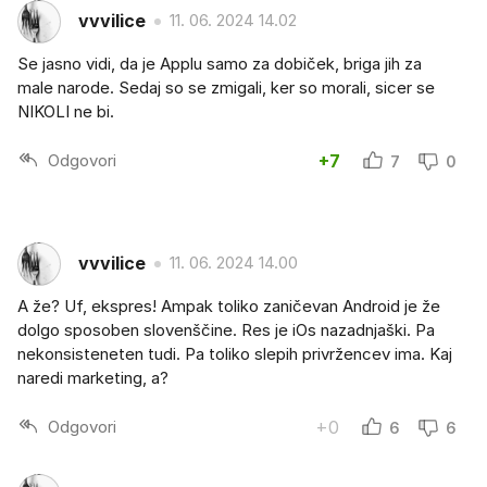
vvvilice
11. 06. 2024 14.02
Se jasno vidi, da je Applu samo za dobiček, briga jih za
male narode. Sedaj so se zmigali, ker so morali, sicer se
NIKOLI ne bi.
Odgovori
+7
7
0
vvvilice
11. 06. 2024 14.00
A že? Uf, ekspres! Ampak toliko zaničevan Android je že
dolgo sposoben slovenščine. Res je iOs nazadnjaški. Pa
nekonsisteneten tudi. Pa toliko slepih privržencev ima. Kaj
naredi marketing, a?
Odgovori
+0
6
6