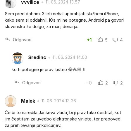
vvvilice
11. 06. 2024 13.57
Sem pred dobrimi 3 leti nehal uporabljati službeni iPhone,
kako sem si oddahnil. IOs mi ne potegne. Android pa govori
slovensko že dolgo, za manj denarja.
Odgovori
+1
5
4
Sredinc
11. 06. 2024 14.00
ko ti potegne je prav luštno 😁💪🏼📱
Odgovori
+0
2
2
Malek
11. 06. 2024 13.36
Če bi to naredila Janševa vlada, bi ji prav tako čestital, kot
jim čestitam za uvedbo elektronske vinjete, ter prepoved
za prehitevanje prikoličarjev.