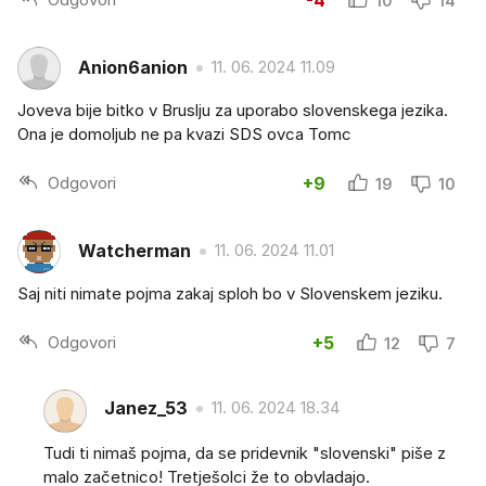
-4
10
14
Anion6anion
11. 06. 2024 11.09
Joveva bije bitko v Bruslju za uporabo slovenskega jezika.
Ona je domoljub ne pa kvazi SDS ovca Tomc
Odgovori
+9
19
10
Watcherman
11. 06. 2024 11.01
Saj niti nimate pojma zakaj sploh bo v Slovenskem jeziku.
Odgovori
+5
12
7
Janez_53
11. 06. 2024 18.34
Tudi ti nimaš pojma, da se pridevnik "slovenski" piše z
malo začetnico! Tretješolci že to obvladajo.