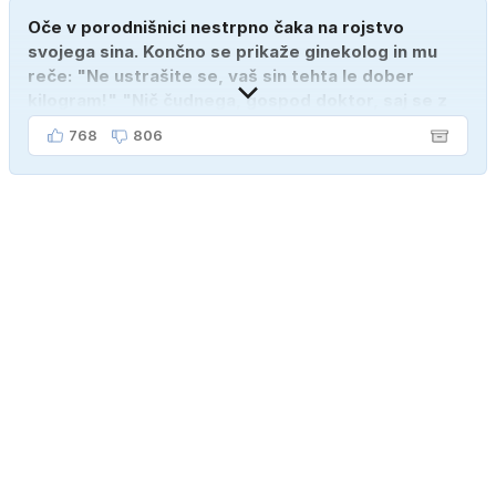
Oče v porodnišnici nestrpno čaka na rojstvo
svojega sina. Končno se prikaže ginekolog in mu
reče: "Ne ustrašite se, vaš sin tehta le dober
kilogram!" "Nič čudnega, gospod doktor, saj se z
ženo poznava šele tri mesece."
768
806