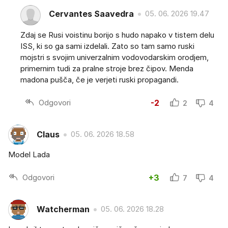
Cervantes Saavedra
05. 06. 2026 19.47
Zdaj se Rusi voistinu borijo s hudo napako v tistem delu
ISS, ki so ga sami izdelali. Zato so tam samo ruski
mojstri s svojim univerzalnim vodovodarskim orodjem,
primernim tudi za pralne stroje brez čipov. Menda
madona pušča, če je verjeti ruski propagandi.
Odgovori
-2
2
4
Claus
05. 06. 2026 18.58
Model Lada
Odgovori
+3
7
4
Watcherman
05. 06. 2026 18.28