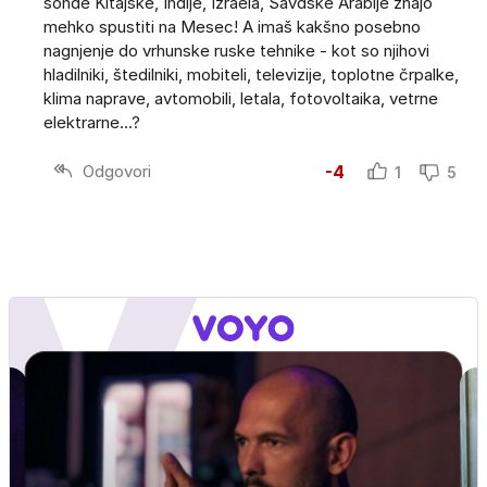
sonde Kitajske, Indije, Izraela, Savdske Arabije znajo
mehko spustiti na Mesec! A imaš kakšno posebno
nagnjenje do vrhunske ruske tehnike - kot so njihovi
hladilniki, štedilniki, mobiteli, televizije, toplotne črpalke,
klima naprave, avtomobili, letala, fotovoltaika, vetrne
elektrarne...?
Odgovori
-4
1
5