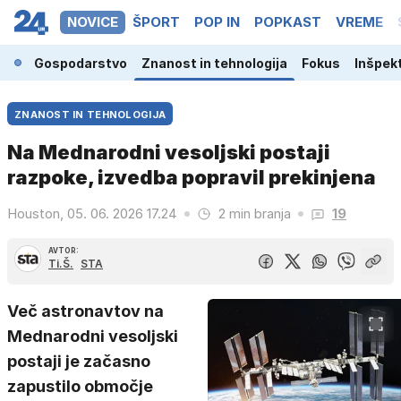
NOVICE
ŠPORT
POP IN
POPKAST
VREME
ina
Gospodarstvo
Znanost in tehnologija
Fokus
Inšpek
ZNANOST IN TEHNOLOGIJA
Na Mednarodni vesoljski postaji
razpoke, izvedba popravil prekinjena
Houston, 05. 06. 2026 17.24
2 min branja
19
AVTOR:
Ti.Š.
STA
Več astronavtov na
Mednarodni vesoljski
postaji je začasno
zapustilo območje