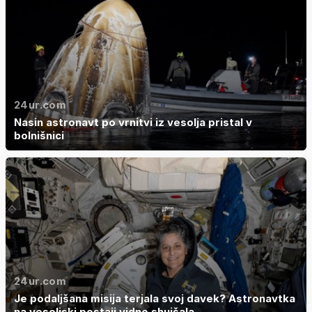
24ur.com
Nasin astronavt po vrnitvi iz vesolja pristal v
bolnišnici
24ur.com
Je podaljšana misija terjala svoj davek? Astronavtka
na vesoljski postaji vidno shujšala