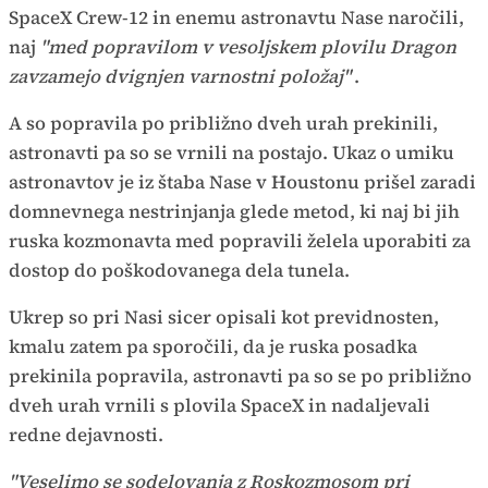
SpaceX Crew-12 in enemu astronavtu Nase naročili,
naj
"med popravilom v vesoljskem plovilu Dragon
zavzamejo dvignjen varnostni položaj"
.
A so popravila po približno dveh urah prekinili,
astronavti pa so se vrnili na postajo. Ukaz o umiku
astronavtov je iz štaba Nase v Houstonu prišel zaradi
domnevnega nestrinjanja glede metod, ki naj bi jih
ruska kozmonavta med popravili želela uporabiti za
dostop do poškodovanega dela tunela.
Ukrep so pri Nasi sicer opisali kot previdnosten,
kmalu zatem pa sporočili, da je ruska posadka
prekinila popravila, astronavti pa so se po približno
dveh urah vrnili s plovila SpaceX in nadaljevali
redne dejavnosti.
"Veselimo se sodelovanja z Roskozmosom pri