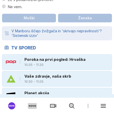
Ne vem.
Moški
Ženska
V Mariboru iščejo žvižgača in 'skrivajo nepravilnosti'?
'Sistemski izziv'
TV SPORED
Poroka na prvi pogled: Hrvaška
10.05 - 11.20
Vaše zdravje, naša skrb
10.50 - 11.05
Planet akcija
10.40 - 11.05
Zvezde otoka ljubezni