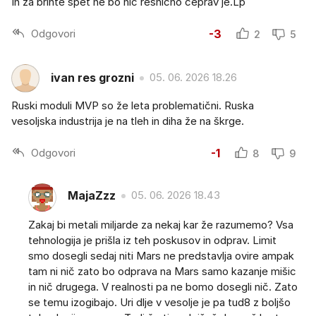
In za brihte spet ne bo nič resnično čeprav je.Lp
Odgovori
-3
2
5
ivan res grozni
05. 06. 2026 18.26
Ruski moduli MVP so že leta problematični. Ruska
vesoljska industrija je na tleh in diha že na škrge.
Odgovori
-1
8
9
MajaZzz
05. 06. 2026 18.43
Zakaj bi metali miljarde za nekaj kar že razumemo? Vsa
tehnologija je prišla iz teh poskusov in odprav. Limit
smo dosegli sedaj niti Mars ne predstavlja ovire ampak
tam ni nič zato bo odprava na Mars samo kazanje mišic
in nič drugega. V realnosti pa ne bomo dosegli nič. Zato
se temu izogibajo. Uri dlje v vesolje je pa tud8 z boljšo