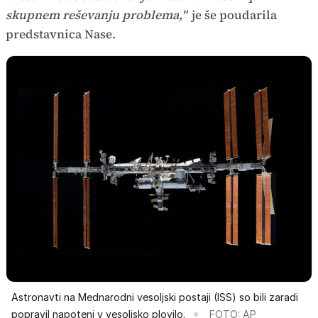
skupnem reševanju problema,"
je še poudarila
predstavnica Nase.
Astronavti na Mednarodni vesoljski postaji (ISS) so bili zaradi
popravil napoteni v vesoljsko plovilo.
FOTO: AP