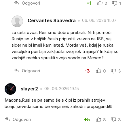
Odgovori
+1
2
1
Cervantes Saavedra
06. 06. 2026 11.07
za cela ovca: Res smo dobro prebrali. Ni ti pomoči.
Rusijo so v boljših časih pripustili zraven na ISS, saj
sicer ne bi imeli kam leteti. Morda veš, kdaj je ruska
vesoljska postaja zaključila svoj rok trajanja? In kdaj so
zadnjič mehko spustili svojo sondo na Mesec?
Odgovori
-3
0
3
slayer2
05. 06. 2026 19.15
Madona,Rusi se pa samo še s čipi iz pralnih strojev
borijo,seveda samo če verjameš zahodni propagandi!!!
Odgovori
+5
8
3