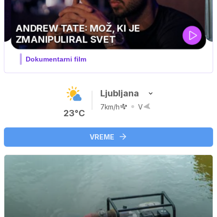
MOJ PRIJATELJ PINGVIN
Film meseca / družinski, pustolovski
Ljubljana
7km/h
V
23°C
VREME