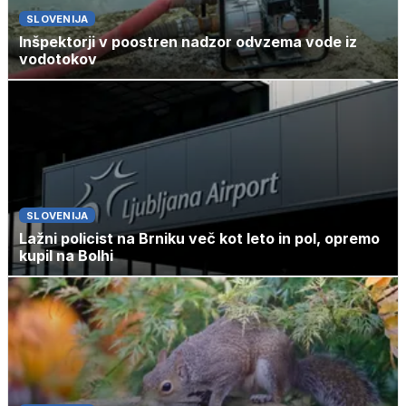
SLOVENIJA
Inšpektorji v poostren nadzor odvzema vode iz
vodotokov
SLOVENIJA
Lažni policist na Brniku več kot leto in pol, opremo
kupil na Bolhi