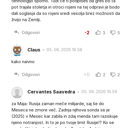
tehnologijo sporno. Tudi če ti podpišeš da greš bo ta
pot trajala stoletja in otroci rojeni na tej odpravi je bodo
dali soglasja da so rojeni sredi vesolja brez možnosti da
živijo na Zemlji.
Odgovori
-2
3
5
Claus
05. 06. 2026 18.58
kako naivno
Odgovori
+0
2
2
Cervantes Saavedra
05. 06. 2026 19.59
za Maja: Rusija zaman meče milijarde, saj še do
Meseca ne zmore več. Zadnja njihova sonda se je
(2025) v Mesec kar zabila in zdaj menda tam raziskuje
njeno notranjost. In to je po tvoje limit Rusije!? Ko se