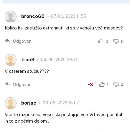
bronco60
07. 06. 2026 11.55
Koliko kaj zaslužijo astronauti, ki so v vesolju več mescev?
Odgovori
0
0
tron3
06. 06. 2026 20.16
V katerem studiu????
Odgovori
-3
1
4
borjac
06. 06. 2026 15.07
Vse te razpoke na vesoljski postaji je vse Vrtovec porihtal
in to z nočnim delom .