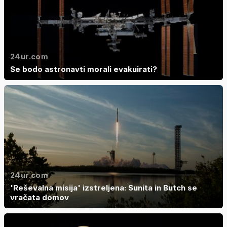
24ur.com
Se bodo astronavti morali evakuirati?
24ur.com
'Reševalna misija' izstreljena: Sunita in Butch se
vračata domov