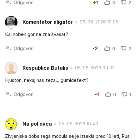
Odgovori
+1
3
2
Komentator aligator
06. 06. 2026 10.05
Kaj noben gor ne zna švasat?
Odgovori
-2
0
2
Respublica Butalis
06. 06. 2026 09.01
Hjuston, nekaj nas zeza… gumidefekt?
Odgovori
-1
0
1
Na pol ovca
05. 06. 2026 19.43
Življenjska doba tega modula se je iztekla pred 10 leti, Rusi