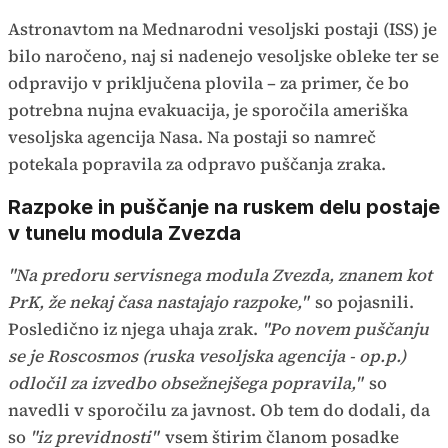
Astronavtom na Mednarodni vesoljski postaji (ISS) je
bilo naročeno, naj si nadenejo vesoljske obleke ter se
odpravijo v priključena plovila – za primer, če bo
potrebna nujna evakuacija, je sporočila ameriška
vesoljska agencija Nasa. Na postaji so namreč
potekala popravila za odpravo puščanja zraka.
Razpoke in puščanje na ruskem delu postaje
v tunelu modula Zvezda
"Na predoru servisnega modula Zvezda, znanem kot
PrK, že nekaj časa nastajajo razpoke,"
so pojasnili.
Posledično iz njega uhaja zrak.
"Po novem puščanju
se je Roscosmos (ruska vesoljska agencija - op.p.)
odločil za izvedbo obsežnejšega popravila,"
so
navedli v sporočilu za javnost. Ob tem do dodali, da
so
"iz previdnosti"
vsem štirim članom posadke