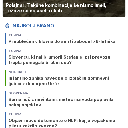
Polajnar: Takšne kombinacije še nismo imeli,
težave so na vseh rekah
NAJBOLJ BRANO
TUJINA
Preoblečen v klovna do smrti zabodel 78-letnika
TUJINA
Slovencu, ki naj bi umoril Stefanie, pri prevozu
trupla pomagala brat in oče?
NOGOMET
Infantino zanika navedbe o izplačilu domnevni
ljubici z denarjem Uefe
SLOVENIJA
Burna noč z nevihtami: meteorna voda poplavila
nekaj objektov
TUJINA
Objavili nove dokumente o NLP: kaj je vojaškemu
pilotu zakrilo zvezde?