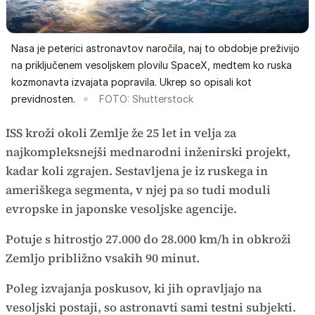
Nasa je peterici astronavtov naročila, naj to obdobje preživijo
na priključenem vesoljskem plovilu SpaceX, medtem ko ruska
kozmonavta izvajata popravila. Ukrep so opisali kot
previdnosten.
FOTO: Shutterstock
ISS kroži okoli Zemlje že 25 let in velja za
najkompleksnejši mednarodni inženirski projekt,
kadar koli zgrajen. Sestavljena je iz ruskega in
ameriškega segmenta, v njej pa so tudi moduli
evropske in japonske vesoljske agencije.
Potuje s hitrostjo 27.000 do 28.000 km/h in obkroži
Zemljo približno vsakih 90 minut.
Poleg izvajanja poskusov, ki jih opravljajo na
vesoljski postaji, so astronavti sami testni subjekti.