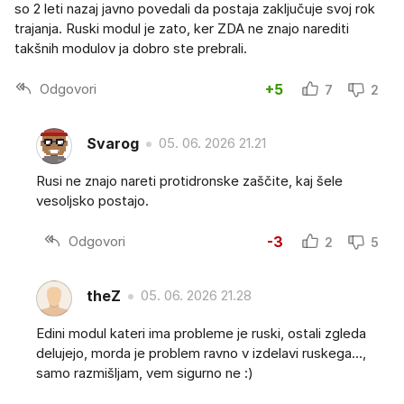
so 2 leti nazaj javno povedali da postaja zaključuje svoj rok
trajanja. Ruski modul je zato, ker ZDA ne znajo narediti
takšnih modulov ja dobro ste prebrali.
Odgovori
+5
7
2
Svarog
05. 06. 2026 21.21
Rusi ne znajo nareti protidronske zaščite, kaj šele
vesoljsko postajo.
Odgovori
-3
2
5
theZ
05. 06. 2026 21.28
Edini modul kateri ima probleme je ruski, ostali zgleda
delujejo, morda je problem ravno v izdelavi ruskega...,
samo razmišljam, vem sigurno ne :)