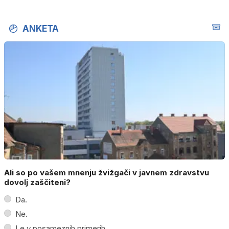
ANKETA
Ali so po vašem mnenju žvižgači v javnem zdravstvu
dovolj zaščiteni?
Da.
Ne.
Le v posameznih primerih.