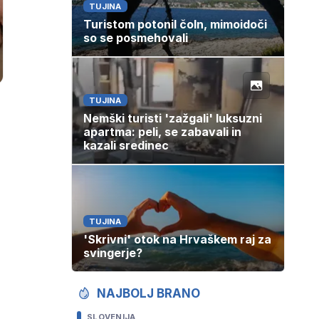
TUJINA
Turistom potonil čoln, mimoidoči
so se posmehovali
TUJINA
Nemški turisti 'zažgali' luksuzni
apartma: peli, se zabavali in
kazali sredinec
TUJINA
'Skrivni' otok na Hrvaškem raj za
svingerje?
NAJBOLJ BRANO
SLOVENIJA