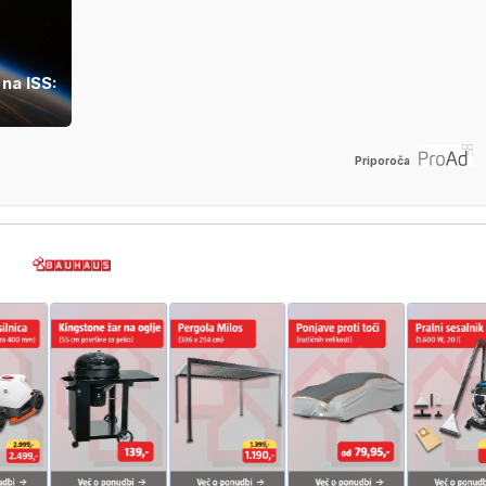
na ISS:
Priporoča