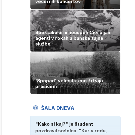
večernih koncertov
Spektakularni neuspeh Cie: pijani
agenti v rokah albanske tajne
službe
'Spopad' velesil z eno žrtvijo –
prašičem
ŠALA DNEVA
"Kako si kaj?" je študent
pozdravil sošolca. "Kar v redu,