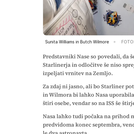
Sunita Williams in Butch Wilmore
FOTO:
Predstavniki Nase so povedali, da 
Starlinerja in odločitve še niso spr
izpeljati vrnitev na Zemljo.
Za zdaj ni jasno, ali bo Starliner p
in Wilmora bi lahko Nasa uporabila
štiri osebe, vendar so na ISS še štir
Nasa lahko tudi počaka na prihod mi
predvidoma konec septembra, vendar
le dva astronavta.