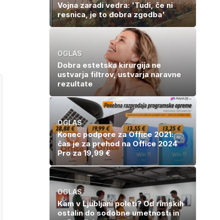
Vojna zaradi vedra: 'Tudi, če ni
resnica, je to dobra zgodba'
OGLAS
Dobra estetska kirurgija ne
ustvarja filtrov, ustvarja naravne
rezultate
OGLAS
Konec podpore za Office 2021:
čas je za prehod na Office 2024
Pro za 19,99 €
OGLAS
Kam v Ljubljani poleti? Od rimskih
ostalin do sodobne umetnosti in