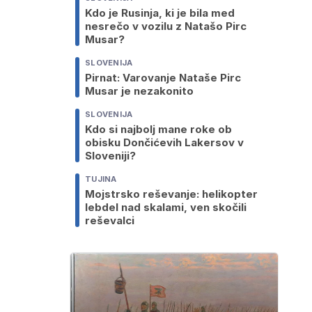
Kdo je Rusinja, ki je bila med
nesrečo v vozilu z Natašo Pirc
Musar?
SLOVENIJA
Pirnat: Varovanje Nataše Pirc
Musar je nezakonito
SLOVENIJA
Kdo si najbolj mane roke ob
obisku Dončićevih Lakersov v
Sloveniji?
TUJINA
Mojstrsko reševanje: helikopter
lebdel nad skalami, ven skočili
reševalci