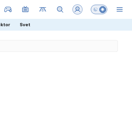
Preklopi barvni na
ZIN
ektor
Svet