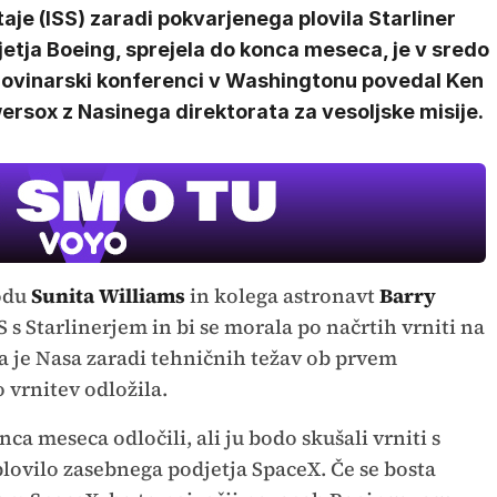
aje (ISS) zaradi pokvarjenega plovila Starliner
etja Boeing, sprejela do konca meseca, je v sredo
novinarski konferenci v Washingtonu povedal Ken
rsox z Nasinega direktorata za vesoljske misije.
rodu
Sunita Williams
in kolega astronavt
Barry
SS s Starlinerjem in bi se morala po načrtih vrniti na
 je Nasa zaradi tehničnih težav ob prvem
 vrnitev odložila.
ca meseca odločili, ali ju bodo skušali vrniti s
plovilo zasebnega podjetja SpaceX. Če se bosta