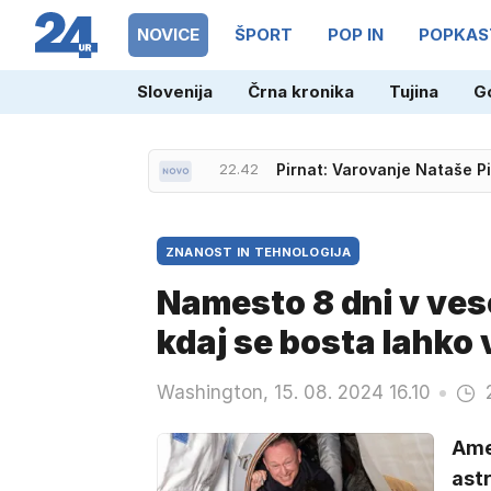
NOVICE
ŠPORT
POP IN
POPKAS
Slovenija
Črna kronika
Tujina
G
21.36
Neporaženi Slovenci prek M
22.42
Pirnat: Varovanje Nataše P
ZNANOST IN TEHNOLOGIJA
Namesto 8 dni v ves
kdaj se bosta lahko 
Washington, 15. 08. 2024 16.10
Ame
ast