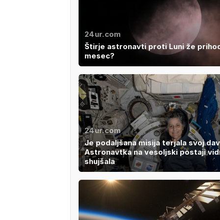
24ur.com
Štirje astronavti proti Luni že prihod
mesec?
24ur.com
Je podaljšana misija terjala svoj da
Astronavtka na vesoljski postaji vi
shujšala