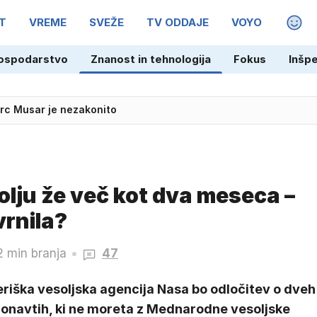
T
VREME
SVEŽE
TV ODDAJE
VOYO
MAGA
ospodarstvo
Znanost in tehnologija
Fokus
Inšp
adžarske v polfinale EP
irc Musar je nezakonito
olju že več kot dva meseca –
vrnila?
2 min branja
47
riška vesoljska agencija Nasa bo odločitev o dveh
ronavtih, ki ne moreta z Mednarodne vesoljske