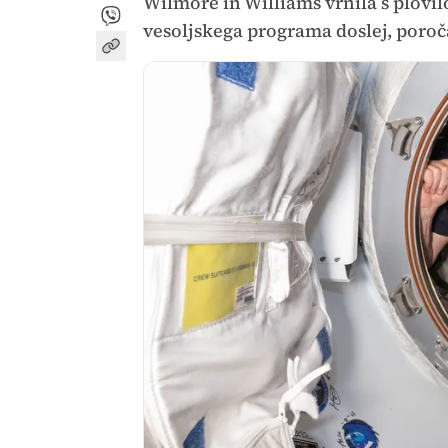
Wilmore in Williams vrnila s plovi
vesoljskega programa doslej, poroč