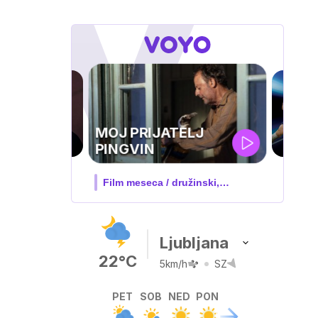
UEFA
SUPERPOKAL
V živo na VOYO: sreda ob 20.30
Ljubljana
22°C
5km/h
SZ
PET
SOB
NED
PON