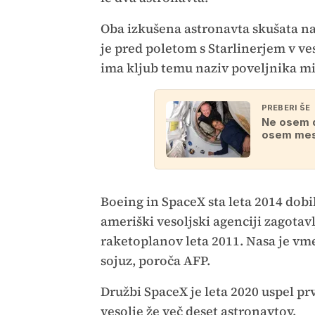
Oba izkušena astronavta skušata na I
je pred poletom s Starlinerjem v ve
ima kljub temu naziv poveljnika mi
PREBERI ŠE
Ne osem d
osem me
Boeing in SpaceX sta leta 2014 dobi
ameriški vesoljski agenciji zagota
raketoplanov leta 2011. Nasa je vme
sojuz, poroča AFP.
Družbi SpaceX je leta 2020 uspel prvi
vesolje že več deset astronavtov.