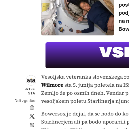
post
podj
na 
Bowe
Vesoljska veteranka slovenskega 
Wilmore
sta 5. junija poletela na I
AVTOR:
Zemljo že po osmih dneh. Vendar pa
STA
vesoljskem poletu Starlinerja njuno
Deli zgodbo:
Bowersox je dejal, da se bodo do kon
Starlinerjem ali pa bodo uporabili 