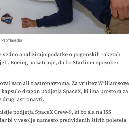
 Profimedia
še vedno analizirajo podatke o pogonskih raketah
ejeli. Boeing pa zatrjuje, da bo Starliner sposoben
otoval sam ali z astronavtoma. Za vrnitev Williamsove
 kapsulo dragon podjetja SpaceX, ki ima prostora za
je drugi astronavti.
sije podjetja SpaceX Crew-9, ki bo šla na ISS
 bi v vesolje namesto predvidenih štirih poletela