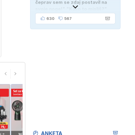
čeprav sem se zdaj postavil na
svoje noge!" "Kako to misliš?"
"Oče mi je vzel avto!"
630
567
ANKETA