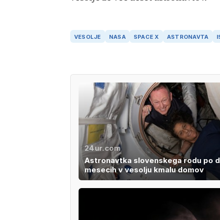
VESOLJE
NASA
SPACE X
ASTRONAVTA
I
24ur.com
Astronavtka slovenskega rodu po d
mesecih v vesolju kmalu domov