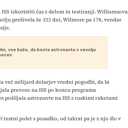
SS izkoristiti čas z delom in testiranji. Williamsova
solju preživela že 322 dni, Wilmore pa 178, vendar
sije.
ni, vse kaže, da bosta astronavta v vesolju
secev
la več milijard dolarjev vredni pogodbi, da bi
vljala prevoze na ISS po koncu programa
s pošiljala astronavte na ISS z ruskimi raketami
 testni polet s posadko, od takrat pa je z njo šlo v