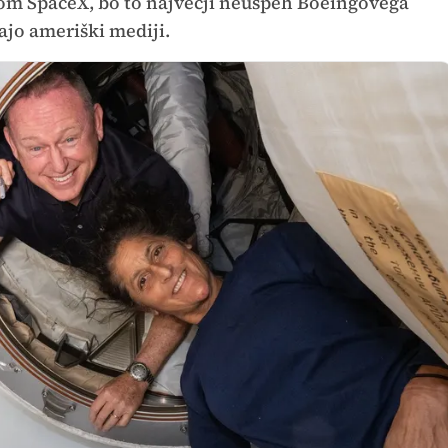
lom SpaceX, bo to največji neuspeh Boeingovega
ajo ameriški mediji.