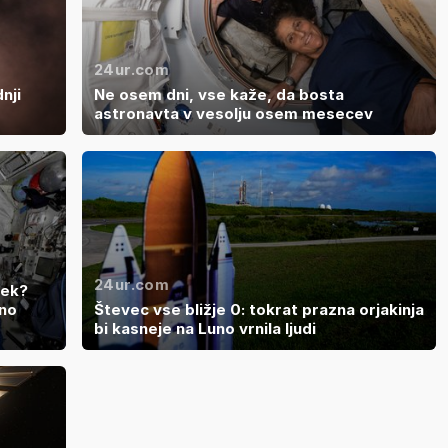
24ur.com
nji
Ne osem dni, vse kaže, da bosta
astronavta v vesolju osem mesecev
24ur.com
vek?
dno
Števec vse bližje 0: tokrat prazna orjakinja
bi kasneje na Luno vrnila ljudi