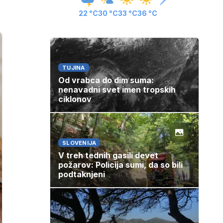
22 °C
30 °C
33 °C
36 °C
TUJINA
Od vrabca do dim suma:
nenavadni svet imen tropskih
ciklonov
SLOVENIJA
V treh tednih gasili devet
požarov: Policija sumi, da so bili
podtaknjeni