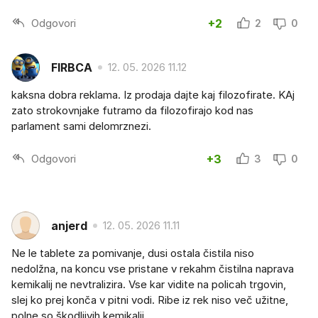
Odgovori
+2
2
0
FIRBCA
12. 05. 2026 11.12
kaksna dobra reklama. Iz prodaja dajte kaj filozofirate. KAj
zato strokovnjake futramo da filozofirajo kod nas
parlament sami delomrznezi.
Odgovori
+3
3
0
anjerd
12. 05. 2026 11.11
Ne le tablete za pomivanje, dusi ostala čistila niso
nedolžna, na koncu vse pristane v rekahm čistilna naprava
kemikalij ne nevtralizira. Vse kar vidite na policah trgovin,
slej ko prej konča v pitni vodi. Ribe iz rek niso več užitne,
polne so škodljivih kemikalij.