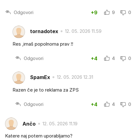
Odgovori
+9
9
0
tornadotex
12. 05. 2026 11.59
Res ,imaš popolnoma prav !!
Odgovori
+4
4
0
SpamEx
12. 05. 2026 12.31
Razen če je to reklama za ZPS
Odgovori
+4
4
0
Ančo
12. 05. 2026 11.19
Katere naj potem uporabljamo?