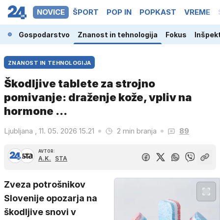
NOVICE
ŠPORT
POP IN
POPKAST
VREME
ina
Gospodarstvo
Znanost in tehnologija
Fokus
Inšpek
ZNANOST IN TEHNOLOGIJA
Škodljive tablete za strojno
pomivanje: draženje kože, vpliv na
hormone ...
Ljubljana , 11. 05. 2026 15.21
2 min branja
89
AVTOR:
A.K.
STA
Zveza potrošnikov
Slovenije opozarja na
škodljive snovi v