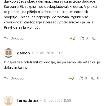
davkoplačevalskega denarja, čeprav sami trdijo drugače.
Ker zanje EU razpisi niso davkoplačevalski denar. V praksi
to pomeni, da pišejo o izdelku tako, kot jim naročnik -
podjetje - plača, da napišejo. Že zdavnaj izgubili vso
kredibilnost Zastopanje interesov potrošnikov - ja pa ja.
Pravljice za lahko noč.
Odgovori
+2
3
1
galeon
12. 05. 2026 12.05
In najslabše odstranit iz prodaje, ne pa samo blebetat kaj je
dobro in kaj ni.
Odgovori
+6
6
0
tornadotex
12. 05. 2026 11.58