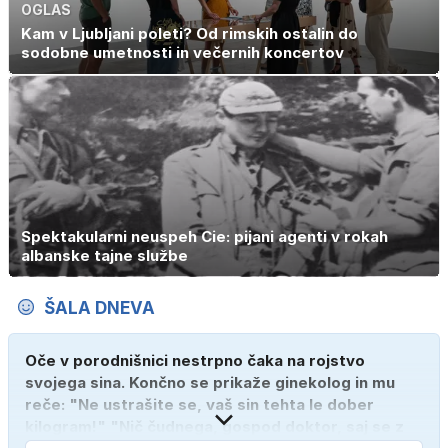
OGLAS
Kam v Ljubljani poleti? Od rimskih ostalin do
sodobne umetnosti in večernih koncertov
Spektakularni neuspeh Cie: pijani agenti v rokah
albanske tajne službe
ŠALA DNEVA
Oče v porodnišnici nestrpno čaka na rojstvo
svojega sina. Končno se prikaže ginekolog in mu
reče: "Ne ustrašite se, vaš sin tehta le dober
kilogram!" "Nič čudnega, gospod doktor, saj se z