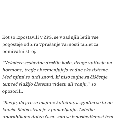
Kot so izpostavili v ZPS, se v zadnjih letih vse
pogosteje odpira vprašanje varnosti tablet za
pomivalni stroj.
"Nekatere sestavine dražijo kožo, druge vplivajo na
hormone, tretje obremenjujejo vodne ekosisteme.
Med njimi so tudi snovi, ki niso nujne za čiščenje,
temveč služijo čistemu videzu ali vonju,
" so
opozorili.
"Res je, da gre za majhne količine, a zgodba se tu ne
konča. Slaba stran je v ponavljanju. Izdelke
uporabljamo dolgo časa, zato se izpostavljenost tem