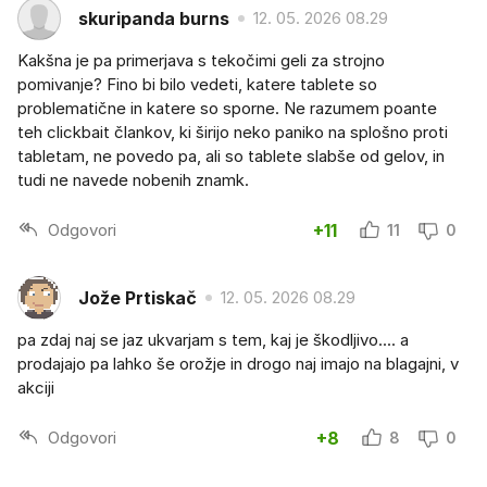
skuripanda burns
12. 05. 2026 08.29
Kakšna je pa primerjava s tekočimi geli za strojno
pomivanje? Fino bi bilo vedeti, katere tablete so
problematične in katere so sporne. Ne razumem poante
teh clickbait člankov, ki širijo neko paniko na splošno proti
tabletam, ne povedo pa, ali so tablete slabše od gelov, in
tudi ne navede nobenih znamk.
Odgovori
+11
11
0
Jože Prtiskač
12. 05. 2026 08.29
pa zdaj naj se jaz ukvarjam s tem, kaj je škodljivo.... a
prodajajo pa lahko še orožje in drogo naj imajo na blagajni, v
akciji
Odgovori
+8
8
0