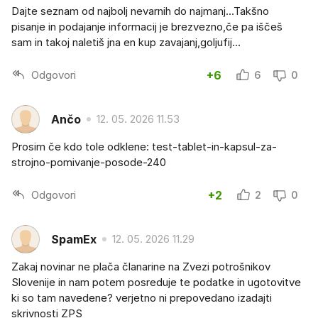
Dajte seznam od najbolj nevarnih do najmanj...Takšno
pisanje in podajanje informacij je brezvezno,če pa iščeš
sam in takoj naletiš jna en kup zavajanj,goljufij...
Odgovori
+6
6
0
Ančo
12. 05. 2026 11.53
Prosim če kdo tole odklene: test-tablet-in-kapsul-za-
strojno-pomivanje-posode-240
Odgovori
+2
2
0
SpamEx
12. 05. 2026 11.29
Zakaj novinar ne plača članarine na Zvezi potrošnikov
Slovenije in nam potem posreduje te podatke in ugotovitve
ki so tam navedene? verjetno ni prepovedano izadajti
skrivnosti ZPS