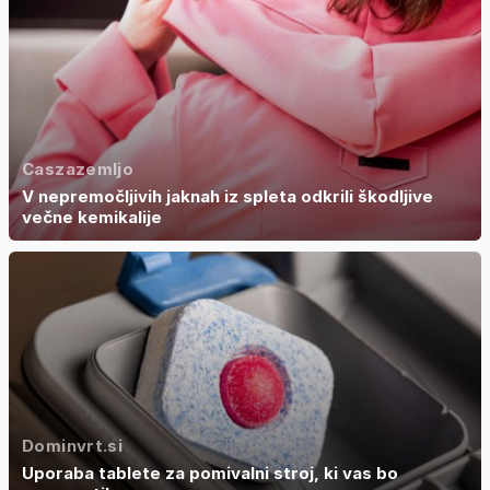
Caszazemljo
V nepremočljivih jaknah iz spleta odkrili škodljive
večne kemikalije
Dominvrt.si
Uporaba tablete za pomivalni stroj, ki vas bo