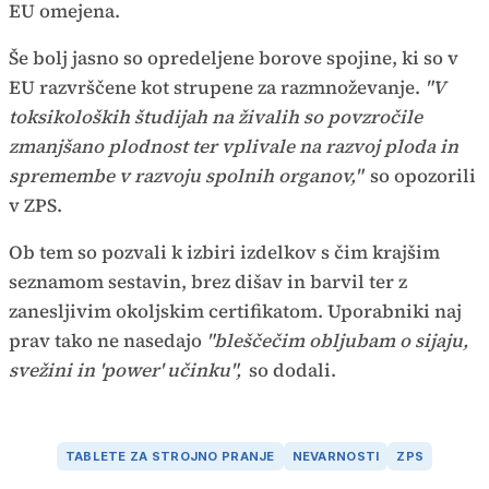
EU omejena.
Še bolj jasno so opredeljene borove spojine, ki so v
EU razvrščene kot strupene za razmnoževanje.
"V
toksikoloških študijah na živalih so povzročile
zmanjšano plodnost ter vplivale na razvoj ploda in
spremembe v razvoju spolnih organov,"
so opozorili
v ZPS.
Ob tem so pozvali k izbiri izdelkov s čim krajšim
seznamom sestavin, brez dišav in barvil ter z
zanesljivim okoljskim certifikatom. Uporabniki naj
prav tako ne nasedajo
"bleščečim obljubam o sijaju,
svežini in 'power' učinku",
so dodali.
TABLETE ZA STROJNO PRANJE
NEVARNOSTI
ZPS