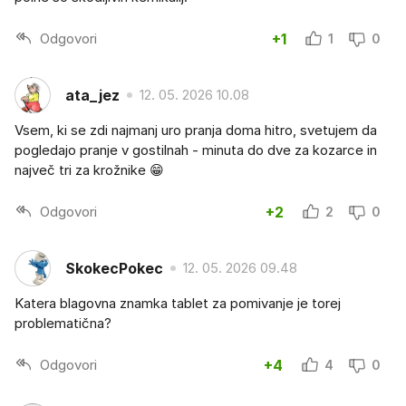
Odgovori
+1
1
0
ata_jez
12. 05. 2026 10.08
Vsem, ki se zdi najmanj uro pranja doma hitro, svetujem da
pogledajo pranje v gostilnah - minuta do dve za kozarce in
največ tri za krožnike 😁
Odgovori
+2
2
0
SkokecPokec
12. 05. 2026 09.48
Katera blagovna znamka tablet za pomivanje je torej
problematična?
Odgovori
+4
4
0