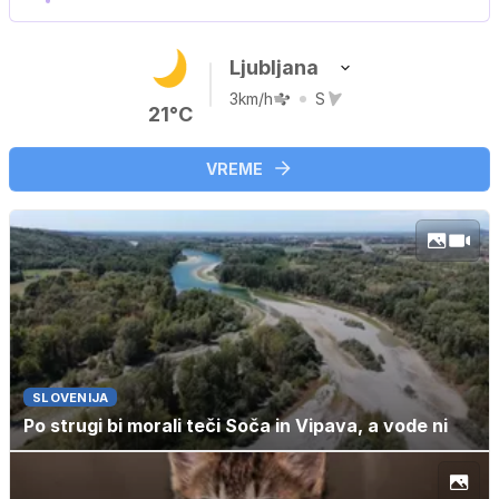
Ljubljana
3km/h
S
21°C
VREME
SLOVENIJA
Po strugi bi morali teči Soča in Vipava, a vode ni