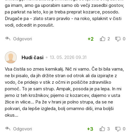
ga imam, amo ga uporabim samo ob večji zasedbi gostov,
pa parkrat na leto, ko je treba preprat kozarce, posodo.
Drugače pa - zlato staro pravilo - na roko, splaknit v čisti
vodi, odcedit in posušit.
Odgovori
+2
2
0
Hudi časi
13. 05. 2026 09.31
Vsa čistila so zmes kemikalij. Nič ni varno. Če bi bila varna,
ne bi pisalo, da jih držite stran od otrok ali da izpirajte z
vodo, če pridejo v stik z očmi in poiščite zdravniško
pomoč. To je sam strup. Ampak, posoda je pa lepa. In mi
jemo iz teh krožnikov, pijemo iz kozarcev, dajemo v usta
žlice in vilice... Pa že v hrani je polno strupa, da se ne
pokvari, da lepše izgleda, bolj omamno diši, ima boljši
okus...
Odgovori
+3
3
0