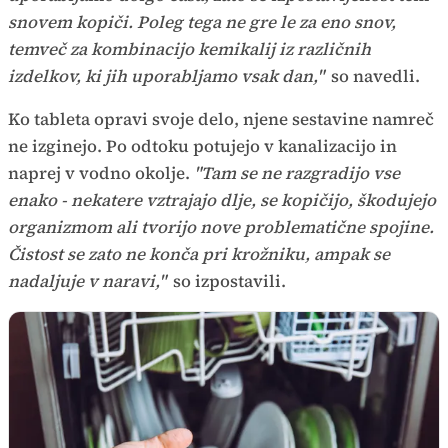
snovem kopiči. Poleg tega ne gre le za eno snov,
temveč za kombinacijo kemikalij iz različnih
izdelkov, ki jih uporabljamo vsak dan,"
so navedli.
Ko tableta opravi svoje delo, njene sestavine namreč
ne izginejo. Po odtoku potujejo v kanalizacijo in
naprej v vodno okolje.
"Tam se ne razgradijo vse
enako - nekatere vztrajajo dlje, se kopičijo, škodujejo
organizmom ali tvorijo nove problematične spojine.
Čistost se zato ne konča pri krožniku, ampak se
nadaljuje v naravi,"
so izpostavili.