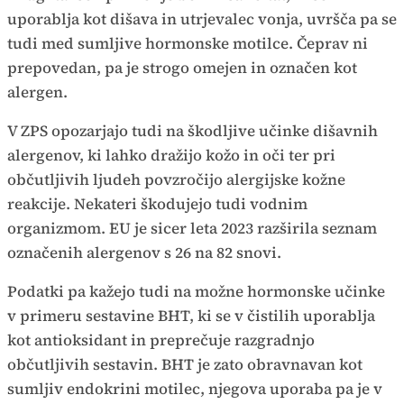
uporablja kot dišava in utrjevalec vonja, uvršča pa se
tudi med sumljive hormonske motilce. Čeprav ni
prepovedan, pa je strogo omejen in označen kot
alergen.
V ZPS opozarjajo tudi na škodljive učinke dišavnih
alergenov, ki lahko dražijo kožo in oči ter pri
občutljivih ljudeh povzročijo alergijske kožne
reakcije. Nekateri škodujejo tudi vodnim
organizmom. EU je sicer leta 2023 razširila seznam
označenih alergenov s 26 na 82 snovi.
Podatki pa kažejo tudi na možne hormonske učinke
v primeru sestavine BHT, ki se v čistilih uporablja
kot antioksidant in preprečuje razgradnjo
občutljivih sestavin. BHT je zato obravnavan kot
sumljiv endokrini motilec, njegova uporaba pa je v