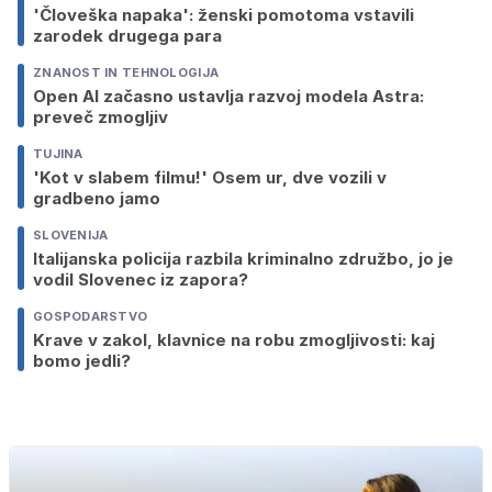
'Človeška napaka': ženski pomotoma vstavili
zarodek drugega para
ZNANOST IN TEHNOLOGIJA
Open AI začasno ustavlja razvoj modela Astra:
preveč zmogljiv
TUJINA
'Kot v slabem filmu!' Osem ur, dve vozili v
gradbeno jamo
SLOVENIJA
Italijanska policija razbila kriminalno združbo, jo je
vodil Slovenec iz zapora?
GOSPODARSTVO
Krave v zakol, klavnice na robu zmogljivosti: kaj
bomo jedli?