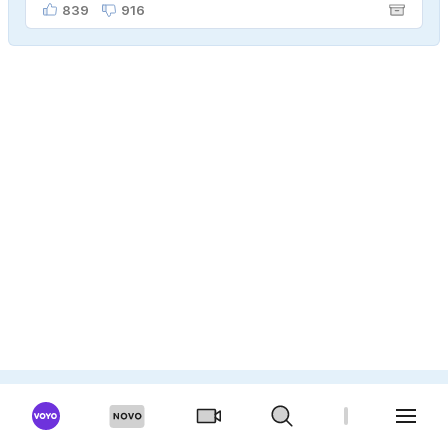
ženo poznava šele tri mesece."
839
916
ANKETA