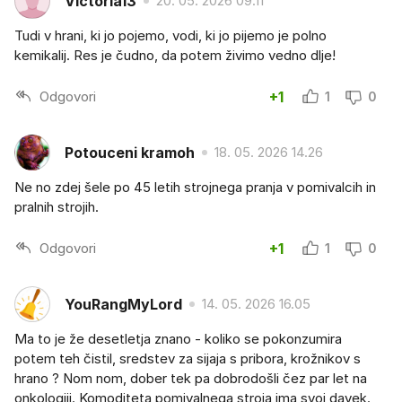
Victoria13
20. 05. 2026 09.11
Tudi v hrani, ki jo pojemo, vodi, ki jo pijemo je polno
kemikalij. Res je čudno, da potem živimo vedno dlje!
Odgovori
+1
1
0
Potouceni kramoh
18. 05. 2026 14.26
Ne no zdej šele po 45 letih strojnega pranja v pomivalcih in
pralnih strojih.
Odgovori
+1
1
0
YouRangMyLord
14. 05. 2026 16.05
Ma to je že desetletja znano - koliko se pokonzumira
potem teh čistil, sredstev za sijaja s pribora, krožnikov s
hrano ? Nom nom, dober tek pa dobrodošli čez par let na
onkologiji. Komoditeta pomivalnega stroja ima svoj davek.