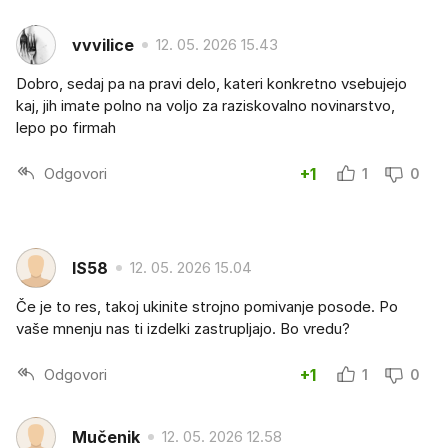
vvvilice
12. 05. 2026 15.43
Dobro, sedaj pa na pravi delo, kateri konkretno vsebujejo
kaj, jih imate polno na voljo za raziskovalno novinarstvo,
lepo po firmah
Odgovori
+1
1
0
IS58
12. 05. 2026 15.04
Če je to res, takoj ukinite strojno pomivanje posode. Po
vaše mnenju nas ti izdelki zastrupljajo. Bo vredu?
Odgovori
+1
1
0
Mučenik
12. 05. 2026 12.58