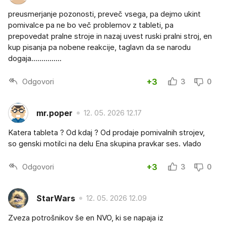
preusmerjanje pozonosti, preveč vsega, pa dejmo ukint
pomivalce pa ne bo več problemov z tableti, pa
prepovedat pralne stroje in nazaj uvest ruski pralni stroj, en
kup pisanja pa nobene reakcije, taglavn da se narodu
dogaja...............
Odgovori
+3
3
0
mr.poper
12. 05. 2026 12.17
Katera tableta ? Od kdaj ? Od prodaje pomivalnih strojev,
so genski motilci na delu Ena skupina pravkar ses. vlado
Odgovori
+3
3
0
StarWars
12. 05. 2026 12.09
Zveza potrošnikov še en NVO, ki se napaja iz