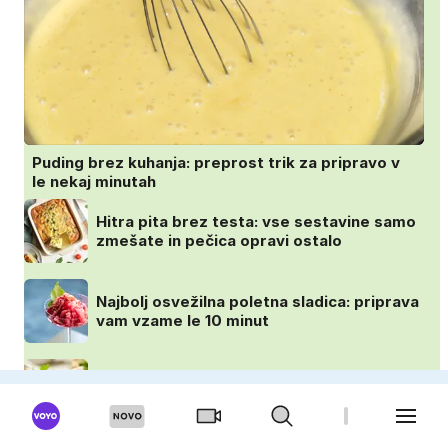
Puding brez kuhanja: preprost trik za pripravo v
le nekaj minutah
Hitra pita brez testa: vse sestavine samo
zmešate in pečica opravi ostalo
Najbolj osvežilna poletna sladica: priprava
vam vzame le 10 minut
Ideja za vroče dni, ki navduši z
lahkotnostjo in svežino