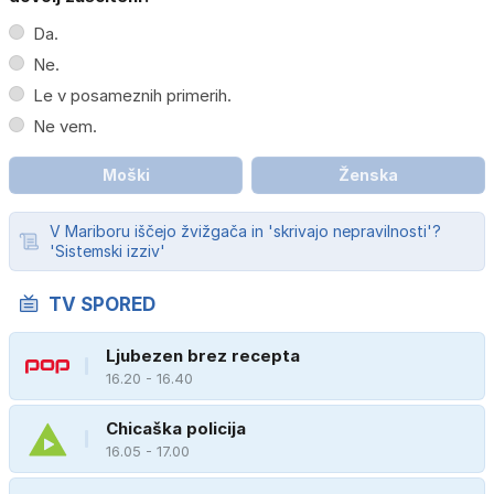
Da.
Ne.
Le v posameznih primerih.
Ne vem.
Moški
Ženska
V Mariboru iščejo žvižgača in 'skrivajo nepravilnosti'?
'Sistemski izziv'
TV SPORED
Ljubezen brez recepta
16.20 - 16.40
Chicaška policija
16.05 - 17.00