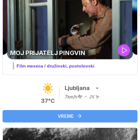
UEFA SUPERPOKAL
V živo na VOYO: sreda ob 20.30
Ljubljana
7km/h
JV
37°C
VREME