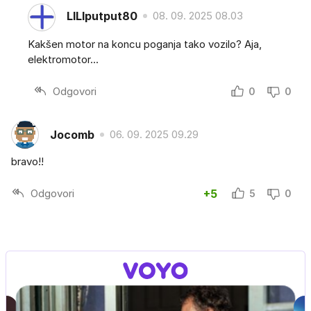
LILIputput80
08. 09. 2025 08.03
Kakšen motor na koncu poganja tako vozilo? Aja,
elektromotor...
Odgovori
0
0
Jocomb
06. 09. 2025 09.29
bravo!!
Odgovori
+5
5
0