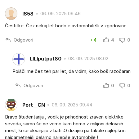
IS58
06. 09. 2025 09.46
Čestitke. Čez nekaj let bodo e avtomobili šli v zgodovino.
Odgovori
+4
4
0
LILIputput80
08. 09. 2025 08.02
Poišči me čez teh par let, da vidim, kako boš razočaran
Odgovori
0
0
Port__CN
06. 09. 2025 09.44
Bravo študentarija , vodik je prihodnost zraven elektrike
seveda, samo še ne vemo kam bomo z milijoni delovnih
mest, ki se ukvarjajo z bati .O dizajnu pa takole najlepši in
najpametnejši delamo najlepše avtomobile !