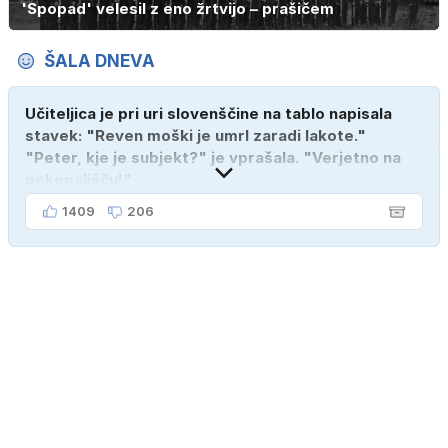
'Spopad' velesil z eno žrtvijo – prašičem
ŠALA DNEVA
Učiteljica je pri uri slovenščine na tablo napisala
stavek: "Reven moški je umrl zaradi lakote."
"Peter, kje je subjekt?" je vprašala. "Verjetno na
pokopališču!"
1409
206