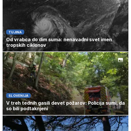
TUJINA
Od vrabca do dim suma: nenavadni svet imen
tropskih ciklonov
SLOVENIJA
V treh tednih gasili devet požarov: Policija sumi, da
so bili podtaknjeni