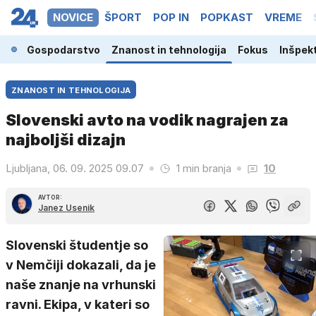
NOVICE
ŠPORT
POP IN
POPKAST
VREME
ina
Gospodarstvo
Znanost in tehnologija
Fokus
Inšpek
ZNANOST IN TEHNOLOGIJA
Slovenski avto na vodik nagrajen za
najboljši dizajn
Ljubljana, 06. 09. 2025 09.07
1 min branja
10
AVTOR:
Janez Usenik
Slovenski študentje so
v Nemčiji dokazali, da je
naše znanje na vrhunski
ravni. Ekipa, v kateri so