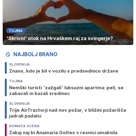
TUJINA
'Skrivni' otok na Hrvaškem raj za svingerje?
NAJBOLJ BRANO
SLOVENIJA
Znano, kdo je bil v vozilu s predsednico države
TUJINA
Nemški turisti 'zažgali' luksuzni apartma: peli, se
zabavali in kazali sredinec
SLOVENIJA
Trije AirTractorji nad nov požar, v bližini požarišča
jadrali padalci
DOMAČA SCENA
Zakaj naj bi Anamaria Goltes v resnici umaknila