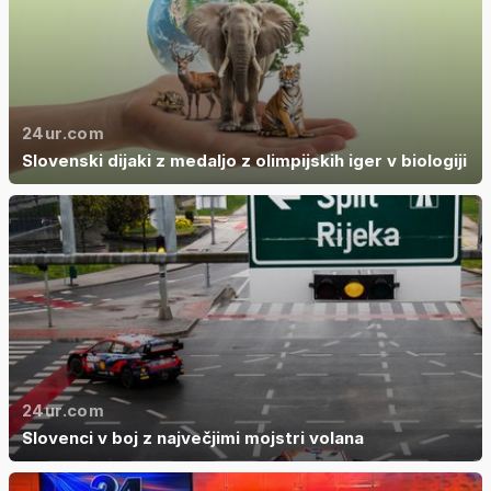
24ur.com
Slovenski dijaki z medaljo z olimpijskih iger v biologiji
24ur.com
Slovenci v boj z največjimi mojstri volana