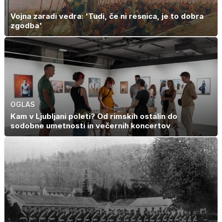
Vojna zaradi vedra: 'Tudi, če ni resnica, je to dobra
zgodba'
OGLAS
Kam v Ljubljani poleti? Od rimskih ostalin do
sodobne umetnosti in večernih koncertov