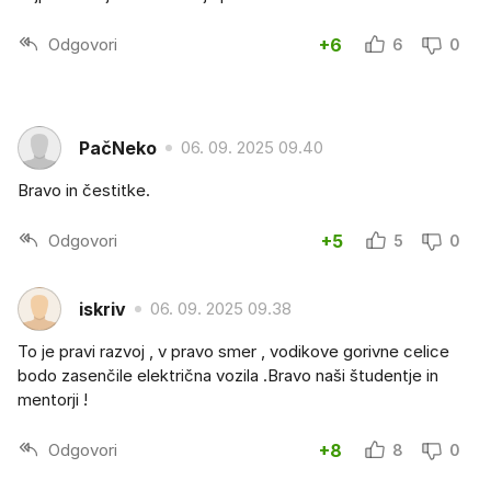
Odgovori
+6
6
0
PačNeko
06. 09. 2025 09.40
Bravo in čestitke.
Odgovori
+5
5
0
iskriv
06. 09. 2025 09.38
To je pravi razvoj , v pravo smer , vodikove gorivne celice
bodo zasenčile električna vozila .Bravo naši študentje in
mentorji !
Odgovori
+8
8
0