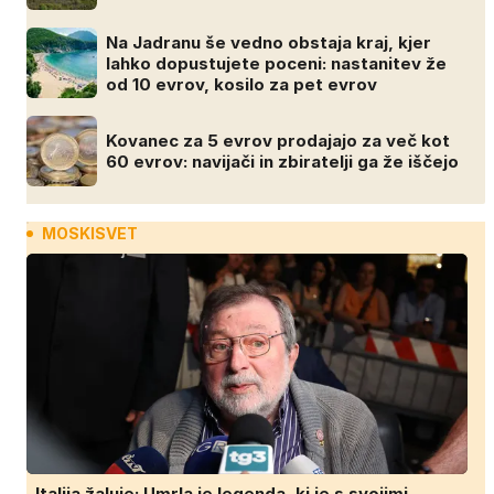
Na Jadranu še vedno obstaja kraj, kjer
lahko dopustujete poceni: nastanitev že
od 10 evrov, kosilo za pet evrov
Kovanec za 5 evrov prodajajo za več kot
60 evrov: navijači in zbiratelji ga že iščejo
MOSKISVET
Italija žaluje: Umrla je legenda, ki je s svojimi