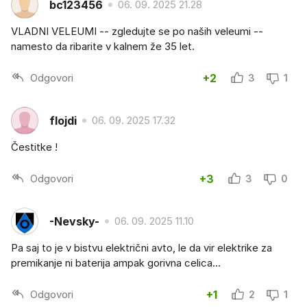
bc123456
06. 09. 2025 21.28
VLADNI VELEUMI -- zgledujte se po naših veleumi --
namesto da ribarite v kalnem že 35 let.
Odgovori
+2
3
1
flojdi
06. 09. 2025 17.32
Čestitke !
Odgovori
+3
3
0
-Nevsky-
06. 09. 2025 11.10
Pa saj to je v bistvu električni avto, le da vir elektrike za
premikanje ni baterija ampak gorivna celica...
Odgovori
+1
2
1