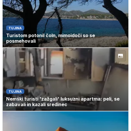
TUJINA
Turistom potonil čoln, mimoidoči so se
posmehovali
TUJINA
Nemški turisti 'zažgali' luksuzni apartma: peli, se
zabavali in kazali sredinec