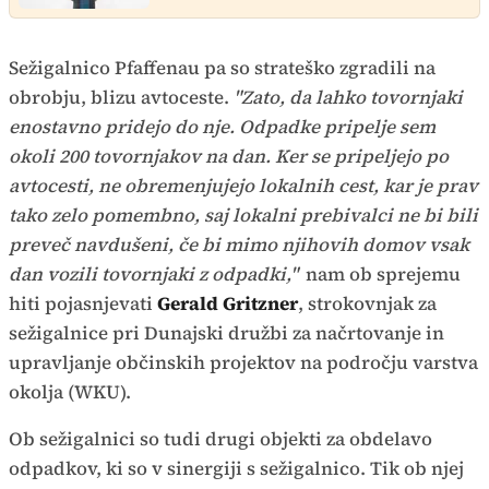
Sežigalnico Pfaffenau pa so strateško zgradili na
obrobju, blizu avtoceste.
"Zato, da lahko tovornjaki
enostavno pridejo do nje. Odpadke pripelje sem
okoli 200 tovornjakov na dan. Ker se pripeljejo po
avtocesti, ne obremenjujejo lokalnih cest, kar je prav
tako zelo pomembno, saj lokalni prebivalci ne bi bili
preveč navdušeni, če bi mimo njihovih domov vsak
dan vozili tovornjaki z odpadki,"
nam ob sprejemu
hiti pojasnjevati
Gerald Gritzner
, strokovnjak za
sežigalnice pri Dunajski družbi za načrtovanje in
upravljanje občinskih projektov na področju varstva
okolja (WKU).
Ob sežigalnici so tudi drugi objekti za obdelavo
odpadkov, ki so v sinergiji s sežigalnico. Tik ob njej