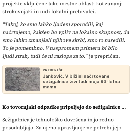
projekte vključene tako mestne oblasti kot zunanji
strokovnjaki in tudi lokalni prebivalci.
"Takoj, ko smo lahko ljudem sporočili, kaj
načrtujemo, kakšen bo vpliv na lokalno skupnost, da
smo lahko zmanjšali njihove skrbi, smo to naredili.
To je pomembno. V nasprotnem primeru bi bilo
ljudi strah, tudi če ni razloga za to,"
je prepričan.
PREBERI ŠE
Janković: V bližini načrtovane
sežigalnice živi tudi moja 93-letna
mama
Ko tovornjaki odpadke pripeljejo do sežigalnice ...
Sežigalnica je tehnološko dovršena in jo redno
posodabljajo. Za njeno upravljanje ne potrebujejo