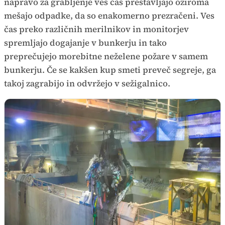
napravo za grabljenje ves čas prestavljajo oziroma
mešajo odpadke, da so enakomerno prezračeni. Ves
čas preko različnih merilnikov in monitorjev
spremljajo dogajanje v bunkerju in tako
preprečujejo morebitne neželene požare v samem
bunkerju. Če se kakšen kup smeti preveč segreje, ga
takoj zagrabijo in odvržejo v sežigalnico.