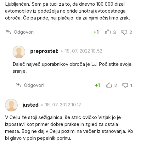
Ljubljančan. Sem pa tudi za to, da dnevno 100 000 dizel
avtomobilov iz podeželja ne pride znotraj avtocestnega
obroča. Če pa pride, naj plačajo, da za njimi očistimo zrak.
Odgovori
+1
3
2
preprostež
18. 07. 2022 10.52
Daleč največ uporabnikov obroča je LJ. Počistite svoje
sranje.
Odgovori
+1
2
1
justed
18. 07. 2022 10.12
V Celju že stoji sežigalnica, še stric cvičko Vizjak jo je
izpostavil kot primer dobre prakse in zgled za ostala
mesta. Bog ne daj v Celju pozimi na večer iz stanovanja. Ko
bi glavo v poln pepelnik porinu.