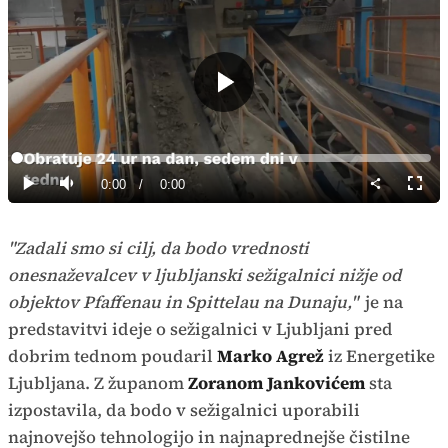
Predvajaj
Loaded
:
0%
Current
0:00
/
Duration
0:00
Predvajaj
Tiho
Celoz
način
Time
"Zadali smo si cilj, da bodo vrednosti
onesnaževalcev v ljubljanski sežigalnici nižje od
objektov Pfaffenau in Spittelau na Dunaju,"
je na
predstavitvi ideje o sežigalnici v Ljubljani pred
dobrim tednom poudaril
Marko Agrež
iz Energetike
Ljubljana. Z županom
Zoranom Jankovićem
sta
izpostavila, da bodo v sežigalnici uporabili
najnovejšo tehnologijo in najnaprednejše čistilne