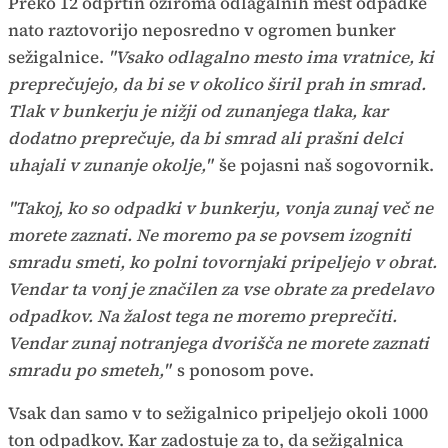
Preko 12 odprtin oziroma odlagalnih mest odpadke
nato raztovorijo neposredno v ogromen bunker
sežigalnice.
"Vsako odlagalno mesto ima vratnice, ki
preprečujejo, da bi se v okolico širil prah in smrad.
Tlak v bunkerju je nižji od zunanjega tlaka, kar
dodatno preprečuje, da bi smrad ali prašni delci
uhajali v zunanje okolje,"
še pojasni naš sogovornik.
"Takoj, ko so odpadki v bunkerju, vonja zunaj več ne
morete zaznati. Ne moremo pa se povsem izogniti
smradu smeti, ko polni tovornjaki pripeljejo v obrat.
Vendar ta vonj je značilen za vse obrate za predelavo
odpadkov. Na žalost tega ne moremo preprečiti.
Vendar zunaj notranjega dvorišča ne morete zaznati
smradu po smeteh,"
s ponosom pove.
Vsak dan samo v to sežigalnico pripeljejo okoli 1000
ton odpadkov. Kar zadostuje za to, da sežigalnica