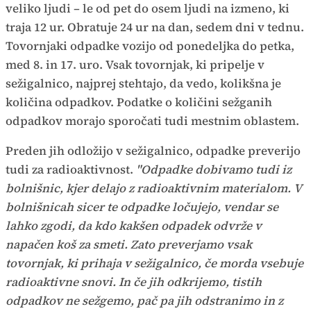
veliko ljudi – le od pet do osem ljudi na izmeno, ki
traja 12 ur. Obratuje 24 ur na dan, sedem dni v tednu.
Tovornjaki odpadke vozijo od ponedeljka do petka,
med 8. in 17. uro. Vsak tovornjak, ki pripelje v
sežigalnico, najprej stehtajo, da vedo, kolikšna je
količina odpadkov. Podatke o količini sežganih
odpadkov morajo sporočati tudi mestnim oblastem.
Preden jih odložijo v sežigalnico, odpadke preverijo
tudi za radioaktivnost.
"Odpadke dobivamo tudi iz
bolnišnic, kjer delajo z radioaktivnim materialom. V
bolnišnicah sicer te odpadke ločujejo, vendar se
lahko zgodi, da kdo kakšen odpadek odvrže v
napačen koš za smeti. Zato preverjamo vsak
tovornjak, ki prihaja v sežigalnico, če morda vsebuje
radioaktivne snovi. In če jih odkrijemo, tistih
odpadkov ne sežgemo, pač pa jih odstranimo in z