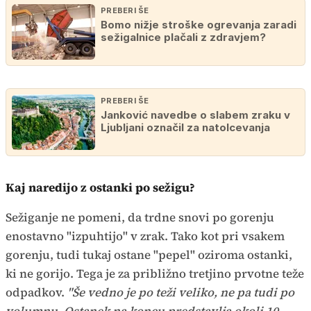
PREBERI ŠE
Bomo nižje stroške ogrevanja zaradi
sežigalnice plačali z zdravjem?
PREBERI ŠE
Janković navedbe o slabem zraku v
Ljubljani označil za natolcevanja
Kaj naredijo z ostanki po sežigu?
Sežiganje ne pomeni, da trdne snovi po gorenju
enostavno "izpuhtijo" v zrak. Tako kot pri vsakem
gorenju, tudi tukaj ostane "pepel" oziroma ostanki,
ki ne gorijo. Tega je za približno tretjino prvotne teže
odpadkov.
"Še vedno je po teži veliko, ne pa tudi po