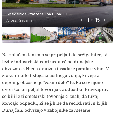
Ob sežigalnici je tudi bioplinarna, ki
Pepel, ki je pomešan z železom,
ji sežigalnica dobavlja električno
S sežigom generirajo električno in
Iz peči ostanke po sežigu odvajajo
drugimi kovinami in snovmi, ki niso
Sežigalnica Pfaffenau na Dunaju
energijo
Filtri v čistilni napravi sežigalnice
toplotno energijo
Sežigalnica Pfaffenau na Dunaju
na tekočih trakovih
zgorele
Sežigalnica Pfaffenau na Dunaju
Sežigalnica Pfaffenau na Dunaju
Sežigalnica Pfaffenau na Dunaju
Sežigalnica Pfaffenau na Dunaju
Sežigalnica Pfaffenau na Dunaju
Sežigalnica Pfaffenau na Dunaju
Sežigalnica Pfaffenau na Dunaju
Sežigalnica Pfaffenau na Dunaju
1
15
Aljoša Kravanja
Aljoša Kravanja
Aljoša Kravanja
Aljoša Kravanja
Aljoša Kravanja
Aljoša Kravanja
Aljoša Kravanja
Aljoša Kravanja
Aljoša Kravanja
Aljoša Kravanja
Aljoša Kravanja
Aljoša Kravanja
Aljoša Kravanja
Aljoša Kravanja
Aljoša Kravanja
Na oblačen dan smo se pripeljali do sežigalnice, ki
leži v industrijski coni nedaleč od dunajske
obvoznice. Njena oranžna fasada je parala sivino. V
zraku ni bilo tistega značilnega vonja, ki veje z
deponij, občasno je "zasmrdelo" le, ko se v njeno
dvorišče pripeljal tovornjak z odpadki. Pravzaprav
so bili le ti smetarski tovornjaki znak, da tukaj
končajo odpadki, ki se jih ne da reciklirati in ki jih
Dunajčani odvržejo v zabojnike za mešane