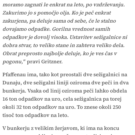
moramo zagnati le enkrat na leto, po vzdrževanju.
Zakurimo jo s pomočjo olja. Ko je peč enkrat
zakurjena, pa deluje sama od sebe, če le stalno
dovajamo odpadke. Gorilna vrednost samih
odpadkov je dovolj visoka. Ustavitev sežigalnice ni
dobra stvar, to veliko stane in zahteva veliko dela.
Obrat preprosto najbolje deluje, ko je ves čas v
pogonu,"
pravi Gritzner.
Pfaffenau ima, tako kot preostali dve sežigalnici na
Dunaju, dve sežigalni liniji oziroma dve peči in dva
bunkerja. Vsaka od linij oziroma peči lahko obdela
16 ton odpadkov na uro, cela sežigalnica pa torej
okoli 32 ton odpadkov na uro. To znese okoli 250
tisoč ton odpadkov na leto.
V bunkerju z velikim žerjavom, ki ima na koncu