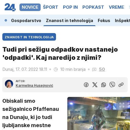
NOVICE
ŠPORT
POP IN
POPKAST
VREME
ina
Gospodarstvo
Znanost in tehnologija
Fokus
Inšpek
ZNANOST IN TEHNOLOGIJA
Tudi pri sežigu odpadkov nastanejo
'odpadki'. Kaj naredijo z njimi?
Dunaj, 17. 07. 2022 18.11
10 min branja
50
AVTOR:
Karmelina Husejnović
Obiskali smo
sežigalnico Pfaffenau
na Dunaju, ki jo tudi
ljubljanske mestne