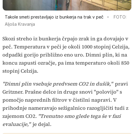
Takole smeti prestavljajo iz bunkerja na trak v peč
FOTO:
Aljoša Kravanja
Skozi streho iz bunkerja črpajo zrak in ga dovajajo v
peč. Temperatura v peči je okoli 1000 stopinj Celzija,
odpadki gorijo približno eno uro. Dimni plin, ki na
koncu zapusti ozračje, pa ima temperaturo okoli 850
stopinj Celzija.
"Dimni plin vsebuje predvsem CO2 in dušik,"
pravi
Gritzner. Prašne delce in druge snovi "polovijo" s
pomočjo naprednih filtrov v čistilni napravi. V
prihodnje nameravajo sežigalnico razogljičiti tudi z
zajemom CO2.
"Trenutno smo glede tega še v fazi
evaluacije,"
je dejal.