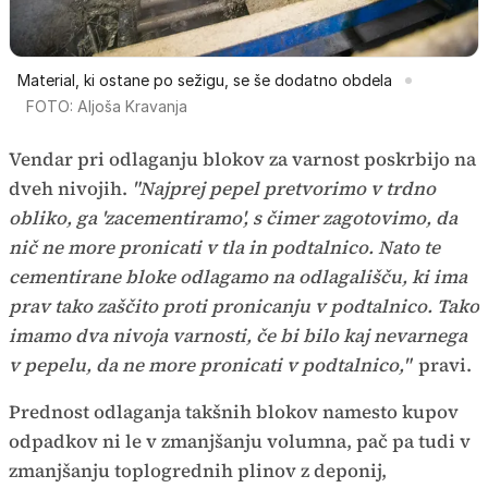
Material, ki ostane po sežigu, se še dodatno obdela
FOTO: Aljoša Kravanja
Vendar pri odlaganju blokov za varnost poskrbijo na
dveh nivojih.
"Najprej pepel pretvorimo v trdno
obliko, ga 'zacementiramo', s čimer zagotovimo, da
nič ne more pronicati v tla in podtalnico. Nato te
cementirane bloke odlagamo na odlagališču, ki ima
prav tako zaščito proti pronicanju v podtalnico. Tako
imamo dva nivoja varnosti, če bi bilo kaj nevarnega
v pepelu, da ne more pronicati v podtalnico,"
pravi.
Prednost odlaganja takšnih blokov namesto kupov
odpadkov ni le v zmanjšanju volumna, pač pa tudi v
zmanjšanju toplogrednih plinov z deponij,