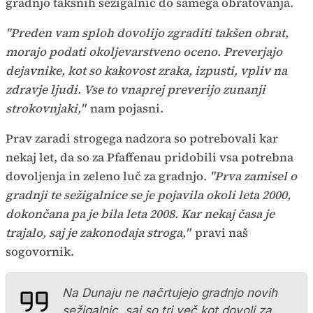
gradnjo takšnih sežigalnic do samega obratovanja.
"Preden vam sploh dovolijo zgraditi takšen obrat,
morajo podati okoljevarstveno oceno. Preverjajo
dejavnike, kot so kakovost zraka, izpusti, vpliv na
zdravje ljudi. Vse to vnaprej preverijo zunanji
strokovnjaki,"
nam pojasni.
Prav zaradi strogega nadzora so potrebovali kar
nekaj let, da so za Pfaffenau pridobili vsa potrebna
dovoljenja in zeleno luč za gradnjo.
"Prva zamisel o
gradnji te sežigalnice se je pojavila okoli leta 2000,
dokončana pa je bila leta 2008. Kar nekaj časa je
trajalo, saj je zakonodaja stroga,"
pravi naš
sogovornik.
Na Dunaju ne načrtujejo gradnjo novih
sežigalnic, saj so tri več kot dovolj za