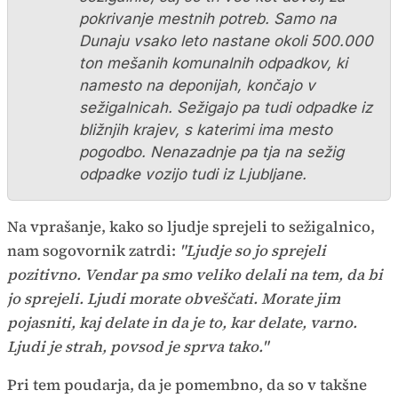
pokrivanje mestnih potreb. Samo na
Dunaju vsako leto nastane okoli 500.000
ton mešanih komunalnih odpadkov, ki
namesto na deponijah, končajo v
sežigalnicah. Sežigajo pa tudi odpadke iz
bližnjih krajev, s katerimi ima mesto
pogodbo. Nenazadnje pa tja na sežig
odpadke vozijo tudi iz Ljubljane.
Na vprašanje, kako so ljudje sprejeli to sežigalnico,
nam sogovornik zatrdi:
"Ljudje so jo sprejeli
pozitivno. Vendar pa smo veliko delali na tem, da bi
jo sprejeli. Ljudi morate obveščati. Morate jim
pojasniti, kaj delate in da je to, kar delate, varno.
Ljudi je strah, povsod je sprva tako."
Pri tem poudarja, da je pomembno, da so v takšne