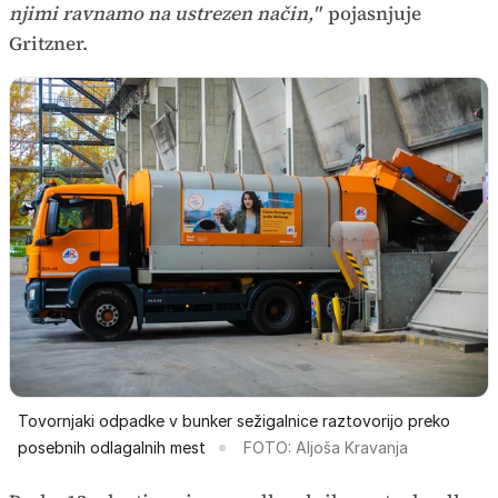
njimi ravnamo na ustrezen način,"
pojasnjuje
Gritzner.
Tovornjaki odpadke v bunker sežigalnice raztovorijo preko
posebnih odlagalnih mest
FOTO: Aljoša Kravanja