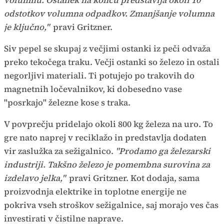
volumnu. Ostanek na koncu predstavlja okoli 10
odstotkov volumna odpadkov. Zmanjšanje volumna
je ključno,"
pravi Gritzner.
Siv pepel se skupaj z večjimi ostanki iz peči odvaža
preko tekočega traku. Večji ostanki so železo in ostali
negorljivi materiali. Ti potujejo po trakovih do
magnetnih ločevalnikov, ki dobesedno vase
"posrkajo" železne kose s traka.
V povprečju pridelajo okoli 800 kg železa na uro. To
gre nato naprej v reciklažo in predstavlja dodaten
vir zaslužka za sežigalnico.
"Prodamo ga železarski
industriji. Takšno železo je pomembna surovina za
izdelavo jelka,"
pravi Gritzner. Kot dodaja, sama
proizvodnja elektrike in toplotne energije ne
pokriva vseh stroškov sežigalnice, saj morajo ves čas
investirati v čistilne naprave.