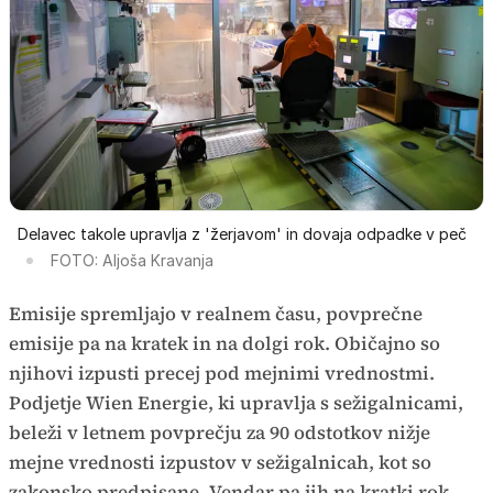
Delavec takole upravlja z 'žerjavom' in dovaja odpadke v peč
FOTO: Aljoša Kravanja
Emisije spremljajo v realnem času, povprečne
emisije pa na kratek in na dolgi rok. Običajno so
njihovi izpusti precej pod mejnimi vrednostmi.
Podjetje Wien Energie, ki upravlja s sežigalnicami,
beleži v letnem povprečju za 90 odstotkov nižje
mejne vrednosti izpustov v sežigalnicah, kot so
zakonsko predpisane. Vendar pa jih na kratki rok