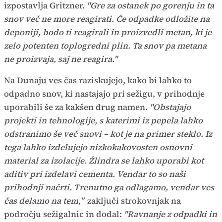
izpostavlja Gritzner.
"Gre za ostanek po gorenju in ta
snov več ne more reagirati. Če odpadke odložite na
deponiji, bodo ti reagirali in proizvedli metan, ki je
zelo potenten toplogredni plin. Ta snov pa metana
ne proizvaja, saj ne reagira."
Na Dunaju ves čas raziskujejo, kako bi lahko to
odpadno snov, ki nastajajo pri sežigu, v prihodnje
uporabili še za kakšen drug namen.
"Obstajajo
projekti in tehnologije, s katerimi iz pepela lahko
odstranimo še več snovi – kot je na primer steklo. Iz
tega lahko izdelujejo nizkokakovosten osnovni
material za izolacije. Žlindra se lahko uporabi kot
aditiv pri izdelavi cementa. Vendar to so naši
prihodnji načrti. Trenutno ga odlagamo, vendar ves
čas delamo na tem,"
zaključi strokovnjak na
področju sežigalnic in dodal:
"Ravnanje z odpadki in