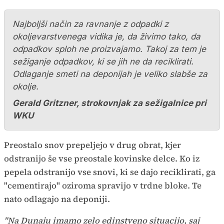
Najboljši način za ravnanje z odpadki z
okoljevarstvenega vidika je, da živimo tako, da
odpadkov sploh ne proizvajamo. Takoj za tem je
sežiganje odpadkov, ki se jih ne da reciklirati.
Odlaganje smeti na deponijah je veliko slabše za
okolje.
Gerald Gritzner, strokovnjak za sežigalnice pri
WKU
Preostalo snov prepeljejo v drug obrat, kjer
odstranijo še vse preostale kovinske delce. Ko iz
pepela odstranijo vse snovi, ki se dajo reciklirati, ga
"cementirajo" oziroma spravijo v trdne bloke. Te
nato odlagajo na deponiji.
"Na Dunaju imamo zelo edinstveno situacijo, saj