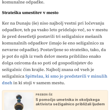
komunalne odpadke.
Strateška umestitev v mesto
Ker na Dunaju (še) niso najbolj vestni pri ločevanju
odpadkov, teh pa vsako leto pridelajo več, so v mestu
že pred desetletji postavili tri sežigalnice mešanih
komunalnih odpadkov (imajo še eno sežigalnico za
nevarne odpadke). Postavljene so strateško, tako, da
je pot do njih iz vseh delov mesta približno enako
dolga oziroma da so poti od gospodinjstev do
sežigalnic čim krajše. Najbolj znana od vseh je
sežigalnica
Spittelau, ki smo jo predstavili v minulih
dneh
in ki stoji v samem mestu.
PREBERI ŠE
S pomočjo umetnika in okoljskega
aktivista sežigalnico približali ljudem