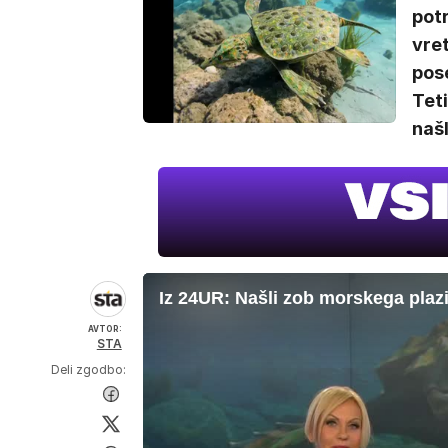
potr
vret
pose
Teti
našl
Iz 24UR: Našli zob morskega plazi
AVTOR:
STA
Deli zgodbo: