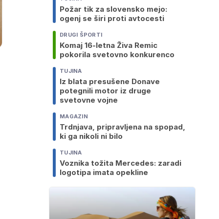
Požar tik za slovensko mejo:
ogenj se širi proti avtocesti
DRUGI ŠPORTI
Komaj 16-letna Živa Remic
pokorila svetovno konkurenco
TUJINA
Iz blata presušene Donave
potegnili motor iz druge
svetovne vojne
MAGAZIN
Trdnjava, pripravljena na spopad,
ki ga nikoli ni bilo
TUJINA
Voznika tožita Mercedes: zaradi
logotipa imata opekline
o