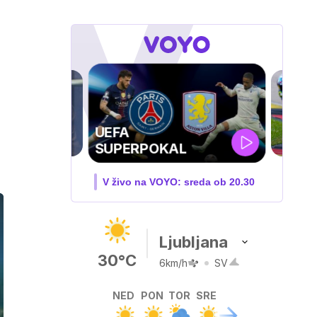
MOTOGP . VN
VELIKE BRITANIJE
O: sreda ob 20.30
V živo na VOYO: PET-NED
Ljubljana
30°C
6km/h
SV
NED
PON
TOR
SRE