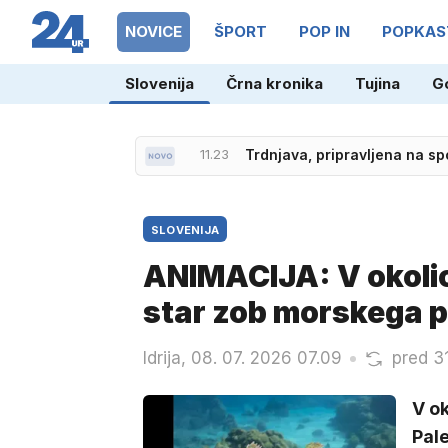
NOVICE
ŠPORT
POP IN
POPKAS
Slovenija
Črna kronika
Tujina
G
11.06
Rekordi padajo: Martin nap
SLOVENIJA
ANIMACIJA: V okolici 
star zob morskega p
Idrija, 08. 07. 2026 07.09
pred 3
V ok
Pal