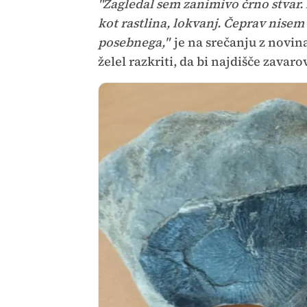
"Zagledal sem zanimivo črno stvar. 
kot rastlina, lokvanj. Čeprav nisem
posebnega,"
je na srečanju z novina
želel razkriti, da bi najdišče zavar