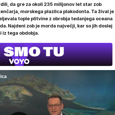
dili, da gre za okoli 235 milijonov let star zob
enčarja, morskega plazilca plakodonta. Ta žival je
ljevala tople plitvine z obrobja tedanjega oceana
da. Najdeni zob je morda največji, kar so jih doslej
i iz tega obdobja.
V živo na VOY
lca