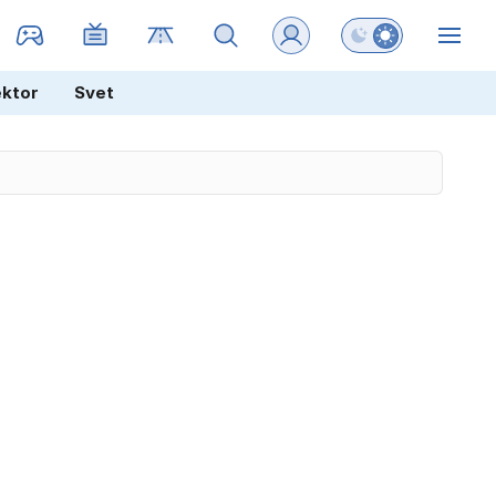
Preklopi barvni na
ZIN
ektor
Svet