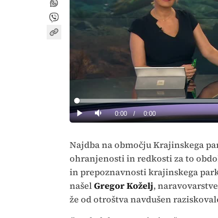
Loaded
:
0%
Current
0:00
/
Duration
0:00
Predvajaj
Tiho
Time
Najdba na območju Krajinskega par
ohranjenosti in redkosti za to obdo
in prepoznavnosti krajinskega par
našel
Gregor Koželj
, naravovarstve
že od otroštva navdušen raziskoval