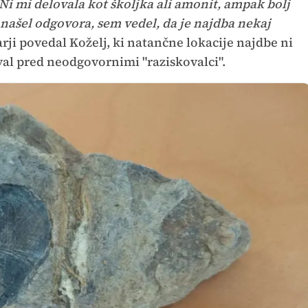
Ni mi delovala kot školjka ali amonit, ampak bolj
 našel odgovora, sem vedel, da je najdba nekaj
rji povedal Koželj, ki natančne lokacije najdbe ni
oval pred neodgovornimi "raziskovalci".