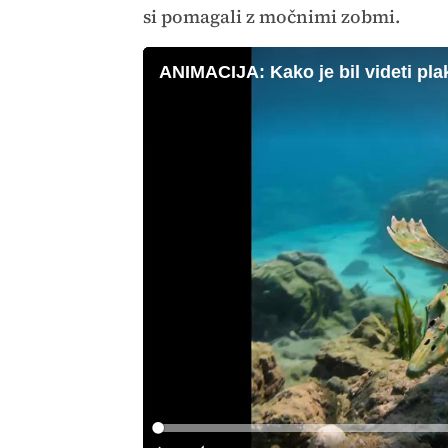
si pomagali z močnimi zobmi.
ANIMACIJA: Kako je bil videti pl
Loaded
:
0%