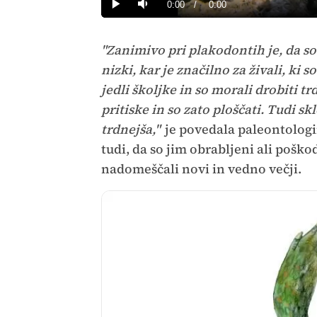
Current
0:00
/
Duration
0:00
Predvajaj
Tiho
Time
"Zanimivo pri plakodontih je, da so 
nizki, kar je značilno za živali, ki
jedli školjke in so morali drobiti tr
pritiske in so zato ploščati. Tudi sk
trdnejša,"
je povedala paleontolog
tudi, da so jim obrabljeni ali poško
nadomeščali novi in vedno večji.