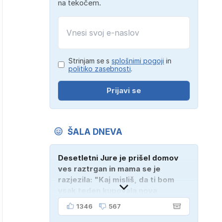
na tekočem.
Strinjam se s
splošnimi pogoji
in
politiko zasebnosti
.
Prijavi se
ŠALA DNEVA
Desetletni Jure je prišel domov
ves raztrgan in mama se je
razjezila: "Kaj misliš, da ti bom
vsak teden kupovala nova
oblačila?" "Bodi vesela, da je
1346
567
tako!" je odgovoril Jure. "Sosedje