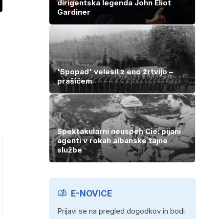
dirigentska legenda John Eliot
ozaslonski
Gardiner
in
'Spopad' velesil z eno žrtvijo –
prašičem
Spektakularni neuspeh Cie: pijani
agenti v rokah albanske tajne
službe
E-NOVICE
Prijavi se na pregled dogodkov in bodi