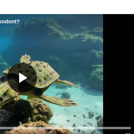
akodont?
Predvajaj