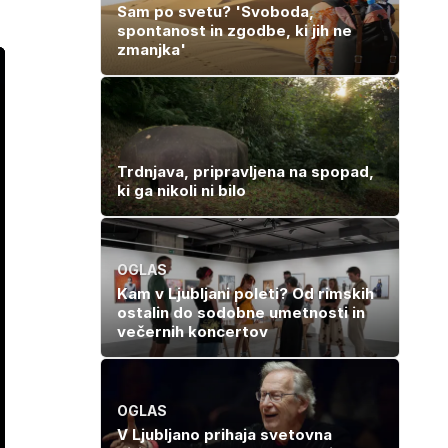
Sam po svetu? 'Svoboda,
spontanost in zgodbe, ki jih ne
zmanjka'
Trdnjava, pripravljena na spopad,
ki ga nikoli ni bilo
OGLAS
Kam v Ljubljani poleti? Od rimskih
ostalin do sodobne umetnosti in
večernih koncertov
OGLAS
V Ljubljano prihaja svetovna