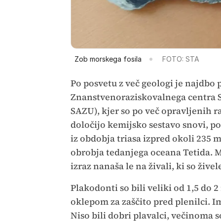
Zob morskega fosila
FOTO: STA
Po posvetu z več geologi je najdbo 
Znanstvenoraziskovalnega centra 
SAZU), kjer so po več opravljenih r
določijo kemijsko sestavo snovi, pot
iz obdobja triasa izpred okoli 235 mi
obrobja tedanjega oceana Tetida. Mo
izraz nanaša le na živali, ki so živ
Plakodonti so bili veliki od 1,5 do
oklepom za zaščito pred plenilci. Im
Niso bili dobri plavalci, večinoma s