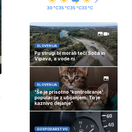
30 °C
35 °C
35 °C
33 °C
SLOVENIJA
Po strugi bi morali teči Soča in
Vipava, a vode ni
ozaslonski
in
SLOVENIJA
'Še je prisotno 'kontroliranje'
i
populacije z ubijanjem. To je
kaznivo dejanje'
GOSPODARSTVO