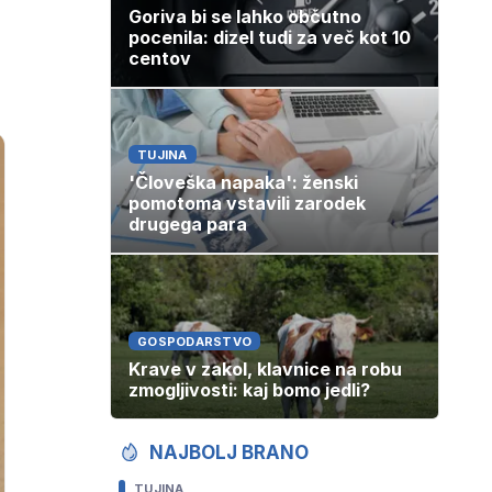
Goriva bi se lahko občutno
pocenila: dizel tudi za več kot 10
centov
TUJINA
'Človeška napaka': ženski
pomotoma vstavili zarodek
drugega para
GOSPODARSTVO
Krave v zakol, klavnice na robu
zmogljivosti: kaj bomo jedli?
NAJBOLJ BRANO
TUJINA