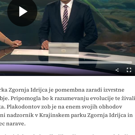
Predvajaj
Cel
nač
ka Zgornja Idrijca je pomembna zaradi izvrstne
bje. Pripomogla bo k razumevanju evolucije te žival
ka. Plakodontov zob je na enem svojih obhodov
ni nadzornik v Krajinskem parku Zgornja Idrijca in
ec narave.