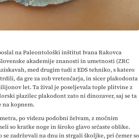
poslal na Paleontološki inštitut Ivana Rakovca
Slovenske akademije znanosti in umetnosti (ZRC
aziskavah, med drugim tudi z EDS tehniko, s katero
rdili, da gre za zob vretenčarja, in sicer plakodonta
lijonov let. Ta žival je poseljevala tople plitvine z
rski plazilec plakodont zato ni dinozaver, saj se ta
ele na kopnem.
 2 metra, po videzu podobni želvam, z močnim
eli so kratke noge in široko glavo srčaste oblike.
o se zadrževali na dnu in strgali školjke, pri čemer s