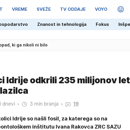
T
VREME
SVEŽE
TV ODDAJE
VOYO
MAGA
ospodarstvo
Znanost in tehnologija
Fokus
Inšp
ada novo zmago
Idrije odkrili 235 milijonov let
lazilca
1 dnevi
3 min branja
19
olici Idrije so našli fosil, za katerega so na
eontološkem inštitutu Ivana Rakovca ZRC SAZU