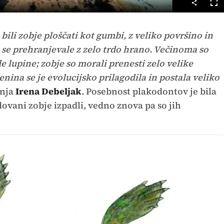
Cel
nač
bili zobje ploščati kot gumbi, z veliko površino in
 so se prehranjevale z zelo trdo hrano. Večinoma so
de lupine; zobje so morali prenesti zelo velike
lenina se je evolucijsko prilagodila in postala veliko
inja
Irena Debeljak
. Posebnost plakodontov je bila
dovani zobje izpadli, vedno znova pa so jih