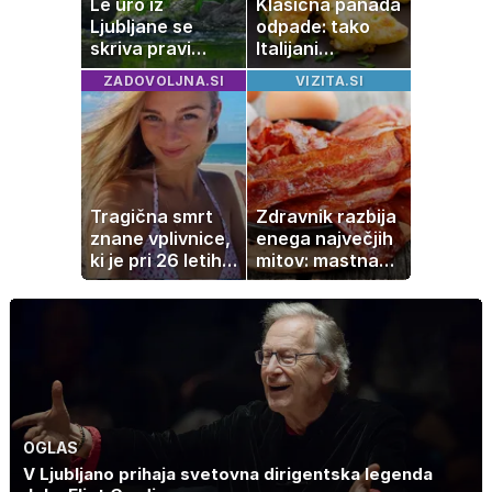
Le uro iz
Klasična panada
Ljubljane se
odpade: tako
skriva pravi
Italijani
naravni čudež:
pripravijo
ZADOVOLJNA.SI
VIZITA.SI
izlet, ki bo
slastne ocvrte
navdušil otroke
bučke
Tragična smrt
Zdravnik razbija
znane vplivnice,
enega največjih
ki je pri 26 letih
mitov: mastna
izgubila boj z
jetra ne
boleznijo
nastanejo zaradi
slanine, temveč
zaradi živila, ki
ga imamo vsi
radi
OGLAS
V Ljubljano prihaja svetovna dirigentska legenda