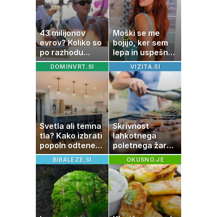
43 milijonov
Moški se me
evrov? Koliko so
bojijo, ker sem
po razhodu
lepa in uspešna:
zahtevale ali
Misica razkrila,
DOMINVRT.SI
VIZITA.SI
prejele
zakaj je še
partnerice
vedno samska
športnih
zvezdnikov
Svetla ali temna
Skrivnost
tla? Kako izbrati
lahkotnega
popoln odtenek
poletnega žara,
za vaš dom
po katerem ne
BIBALEZE.SI
OKUSNO.JE
boste
potrebovali
popoldanskega
spanca