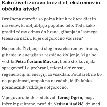
Kako živeti zdravo brez diet, ekstremov in
občutka krivde?
Družbena omrežja so polna hitrih rešitev, diet in
nasvetov, ki obljubljajo popolno telo. Toda kako
graditi zdrav odnos do hrane, gibanja in lastnega
telesa na način, ki je dolgoročno vzdržen?
Na panelu Življenjski slog brez ekstremov: hrana,
gibanje in energija za resnično življenje, ki ga bo
vodila
Petra Čertanc Mavsar
, bodo strokovnjaki
spregovorili o prehrani, telesni aktivnosti,
regeneraciji in energiji za vsakdan. Poudarek ne bo
na popolnosti, ampak na navadah, ki jih lahko
posameznik vzdržuje dolgoročno.
V pogovoru bodo sodelovali
Jernej Ogrin
, mag.
inženir prehrane, prof. dr.
Vedran Hadžić
, dr. med.,