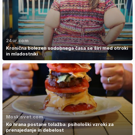
24ur.com
Kronična bolezen sodobnega časa se širi med otroki
in mladostniki
Moskisvet.com
Ko hrana postane tolažba: psihološki vzroki za
prenajedanje in debelost