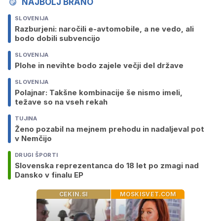
NAJBOLJ BRANO
SLOVENIJA
Razburjeni: naročili e-avtomobile, a ne vedo, ali
bodo dobili subvencijo
SLOVENIJA
Plohe in nevihte bodo zajele večji del države
SLOVENIJA
Polajnar: Takšne kombinacije še nismo imeli,
težave so na vseh rekah
TUJINA
Ženo pozabil na mejnem prehodu in nadaljeval pot
v Nemčijo
DRUGI ŠPORTI
Slovenska reprezentanca do 18 let po zmagi nad
Dansko v finalu EP
CEKIN.SI
MOSKISVET.COM