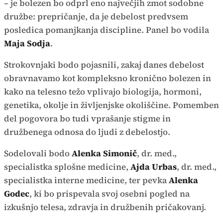
– je bolezen bo odprl eno največjih zmot sodobne
družbe: prepričanje, da je debelost predvsem
posledica pomanjkanja discipline. Panel bo vodila
Maja Sodja
.
Strokovnjaki bodo pojasnili, zakaj danes debelost
obravnavamo kot kompleksno kronično bolezen in
kako na telesno težo vplivajo biologija, hormoni,
genetika, okolje in življenjske okoliščine. Pomemben
del pogovora bo tudi vprašanje stigme in
družbenega odnosa do ljudi z debelostjo.
Sodelovali bodo
Alenka Simonič
, dr. med.,
specialistka splošne medicine,
Ajda Urbas
, dr. med.,
specialistka interne medicine, ter pevka
Alenka
Godec
, ki bo prispevala svoj osebni pogled na
izkušnjo telesa, zdravja in družbenih pričakovanj.