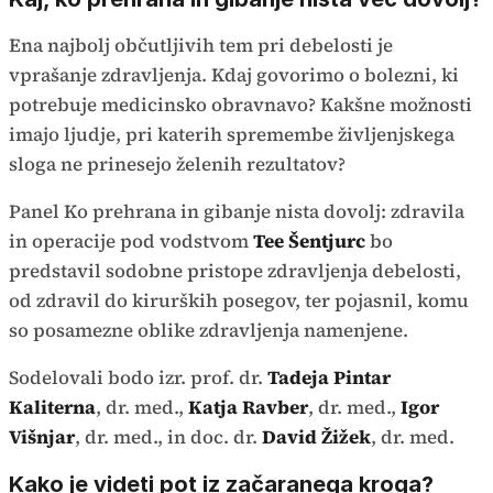
Ena najbolj občutljivih tem pri debelosti je
vprašanje zdravljenja. Kdaj govorimo o bolezni, ki
potrebuje medicinsko obravnavo? Kakšne možnosti
imajo ljudje, pri katerih spremembe življenjskega
sloga ne prinesejo želenih rezultatov?
Panel Ko prehrana in gibanje nista dovolj: zdravila
in operacije pod vodstvom
Tee Šentjurc
bo
predstavil sodobne pristope zdravljenja debelosti,
od zdravil do kirurških posegov, ter pojasnil, komu
so posamezne oblike zdravljenja namenjene.
Sodelovali bodo izr. prof. dr.
Tadeja Pintar
Kaliterna
, dr. med.,
Katja Ravber
, dr. med.,
Igor
Višnjar
, dr. med., in doc. dr.
David Žižek
, dr. med.
Kako je videti pot iz začaranega kroga?