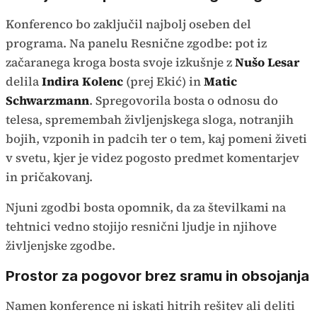
Konferenco bo zaključil najbolj oseben del
programa. Na panelu Resnične zgodbe: pot iz
začaranega kroga bosta svoje izkušnje z
Nušo Lesar
delila
Indira Kolenc
(prej Ekić) in
Matic
Schwarzmann
. Spregovorila bosta o odnosu do
telesa, spremembah življenjskega sloga, notranjih
bojih, vzponih in padcih ter o tem, kaj pomeni živeti
v svetu, kjer je videz pogosto predmet komentarjev
in pričakovanj.
Njuni zgodbi bosta opomnik, da za številkami na
tehtnici vedno stojijo resnični ljudje in njihove
življenjske zgodbe.
Prostor za pogovor brez sramu in obsojanja
Namen konference ni iskati hitrih rešitev ali deliti