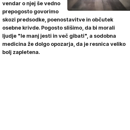
vendar o njej še vedno
prepogosto govorimo
skozi predsodke, poenostavitve in občutek
osebne krivde. Pogosto slišimo, da bi morali
ljudje "le manj jesti in več gibati", a sodobna
medicina že dolgo opozarja, da je resnica veliko
bolj zapletena.