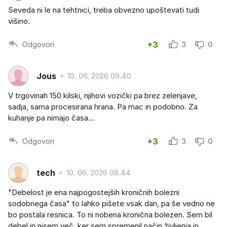
Seveda ni le na tehtnici, treba obvezno upoštevati tudi
višino.
Odgovori
+3
3
0
Jous
10. 06. 2026 09.40
V trgovinah 150 kilski, njihovi vozički pa brez zelenjave,
sadja, sama procesirana hrana. Pa mac in podobno. Za
kuhanje pa nimajo časa...
Odgovori
+3
3
0
tech
10. 06. 2026 08.44
"Debelost je ena najpogostejših kroničnih bolezni
sodobnega časa" to lahko pišete vsak dan, pa še vedno ne
bo postala resnica. To ni nobena kronična bolezen. Sem bil
debel in nisem več, ker sem spremenil način življenja in