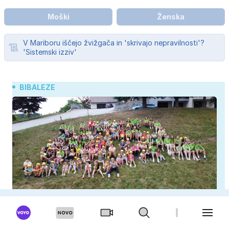
Moški
Ženska
V Mariboru iščejo žvižgača in 'skrivajo nepravilnosti'?
'Sistemski izziv'
BIBALEZE
Otroci tu za en teden oddajo telefone, nato pa se
zgodi nekaj nepričakovanega