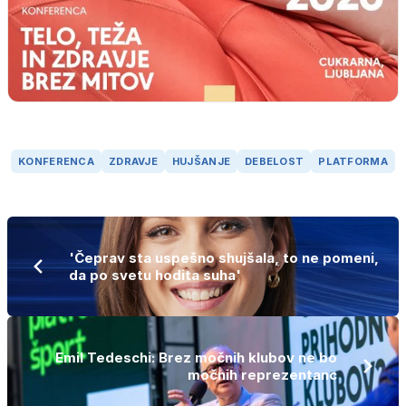
KONFERENCA
ZDRAVJE
HUJŠANJE
DEBELOST
PLATFORMA
'Čeprav sta uspešno shujšala, to ne pomeni,
da po svetu hodita suha'
Emil Tedeschi: Brez močnih klubov ne bo
močnih reprezentanc