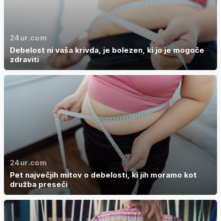
24ur.com
Debelost ni vaša krivda, je bolezen, ki jo je mogoče
zdraviti
24ur.com
Pet največjih mitov o debelosti, ki jih moramo kot
družba preseči