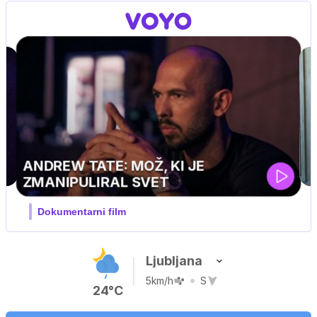
MOJ PRIJATELJ PINGVIN
Film meseca / družinski, pustolovski
Ljubljana
5km/h
S
24°C