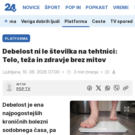
NOVICE
ŠPORT
POP IN
POPKAST
VREME
a scena
Veriga dobrih ljudi
Platforma
Ceste
TV spored
PLATFORMA
Debelost ni le številka na tehtnici:
Telo, teža in zdravje brez mitov
Ljubljana, 10. 06. 2026 07.00
3 min branja
4
AVTOR:
POP TV
Debelost je ena
najpogostejših
kroničnih bolezni
sodobnega časa, pa