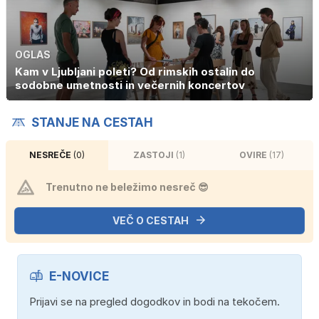
OGLAS
Kam v Ljubljani poleti? Od rimskih ostalin do
sodobne umetnosti in večernih koncertov
STANJE NA CESTAH
NESREČE
(0)
ZASTOJI
(1)
OVIRE
(17)
Trenutno ne beležimo nesreč 😎
VEČ O CESTAH
E-NOVICE
Prijavi se na pregled dogodkov in bodi na tekočem.