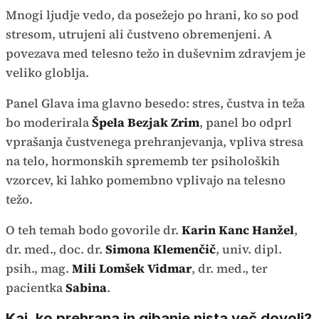
Mnogi ljudje vedo, da posežejo po hrani, ko so pod
stresom, utrujeni ali čustveno obremenjeni. A
povezava med telesno težo in duševnim zdravjem je
veliko globlja.
Panel Glava ima glavno besedo: stres, čustva in teža
bo moderirala
Špela Bezjak Zrim
, panel bo odprl
vprašanja čustvenega prehranjevanja, vpliva stresa
na telo, hormonskih sprememb ter psiholoških
vzorcev, ki lahko pomembno vplivajo na telesno
težo.
O teh temah bodo govorile dr.
Karin Kanc Hanžel
,
dr. med., doc. dr.
Simona Klemenčič
, univ. dipl.
psih., mag.
Mili Lomšek Vidmar
, dr. med., ter
pacientka
Sabina
.
Kaj, ko prehrana in gibanje nista več dovolj?