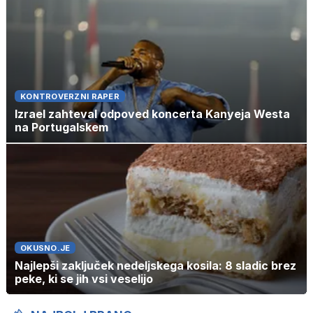
KONTROVERZNI RAPER
Izrael zahteval odpoved koncerta Kanyeja Westa
na Portugalskem
OKUSNO.JE
Najlepši zaključek nedeljskega kosila: 8 sladic brez
peke, ki se jih vsi veselijo