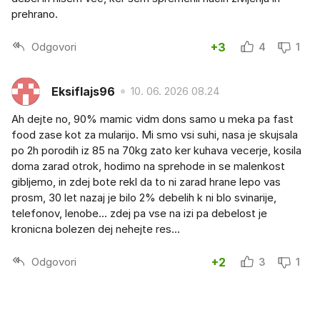
prehrano.
Odgovori
+3
4
1
Eksiflajs96
10. 06. 2026 08.24
Ah dejte no, 90% mamic vidm dons samo u meka pa fast
food zase kot za mularijo. Mi smo vsi suhi, nasa je skujsala
po 2h porodih iz 85 na 70kg zato ker kuhava vecerje, kosila
doma zarad otrok, hodimo na sprehode in se malenkost
gibljemo, in zdej bote rekl da to ni zarad hrane lepo vas
prosm, 30 let nazaj je bilo 2% debelih k ni blo svinarije,
telefonov, lenobe... zdej pa vse na izi pa debelost je
kronicna bolezen dej nehejte res...
Odgovori
+2
3
1