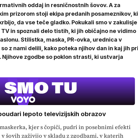
rmativnih oddaj in resničnostnih šovov. A za
kim prizorom stoji ekipa predanih posameznikov, ki
rbijo, da vse teče gladko. Pokukali smo v zakulisje
TV in spoznali delo tistih, ki jih običajno ne vidimo
aslonu. Stilistka, maska, PR-ovka, urednica v
so z nami delili, kako poteka njihov dan in kaj jih pr
 Njihove zgodbe so poklon strasti, ki ustvarja
oudari lepoto televizijskih obrazov
maskerka, kjer s čopiči, pudri in posebnimi efekti
in v šovih zaživijo v skladu z zgodbami, v katerih