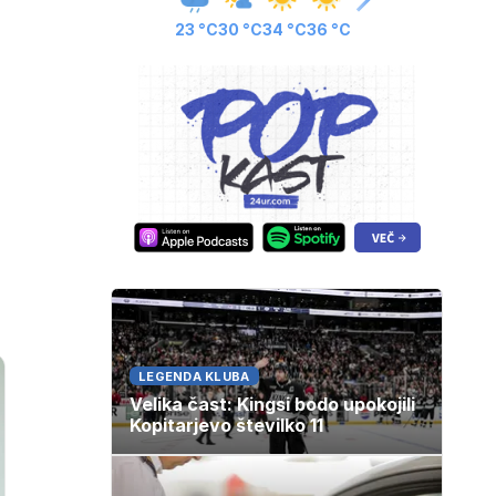
23 °C
30 °C
34 °C
36 °C
LEGENDA KLUBA
Velika čast: Kingsi bodo upokojili
Kopitarjevo številko 11