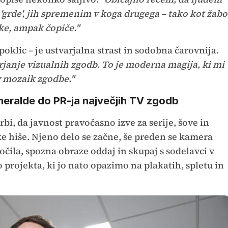
'grde', jih spremenim v koga drugega – tako kot žabo
ke, ampak čopiče."
oklic – je ustvarjalna strast in sodobna čarovnija.
rjanje vizualnih zgodb. To je moderna magija, ki mi
 mozaik zgodbe."
eralde do PR-ja največjih TV zgodb
rbi, da javnost pravočasno izve za serije, šove in
e hiše. Njeno delo se začne, še preden se kamera
očila, spozna obraze oddaj in skupaj s sodelavci v
projekta, ki jo nato opazimo na plakatih, spletu in