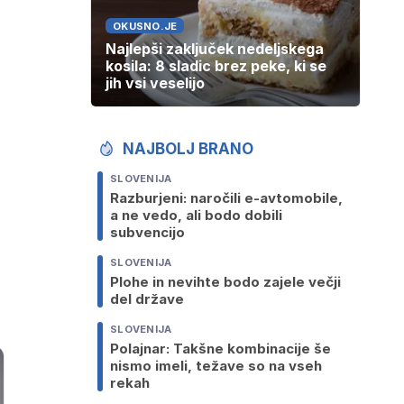
OKUSNO.JE
Najlepši zaključek nedeljskega
kosila: 8 sladic brez peke, ki se
jih vsi veselijo
NAJBOLJ BRANO
SLOVENIJA
Razburjeni: naročili e-avtomobile,
a ne vedo, ali bodo dobili
subvencijo
SLOVENIJA
Plohe in nevihte bodo zajele večji
del države
SLOVENIJA
Polajnar: Takšne kombinacije še
nismo imeli, težave so na vseh
rekah