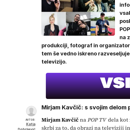
info
vsa
posk
POP 
na z
produkciji, fotograf in organizator 
tem še vedno iskreno razveseljuje.
televizijo.
Mirjam Kavčič: s svojim delom p
Mirjam Kavčič
na
POP TV
dela kot 
AVTOR:
Katja
skrbi za to, da obrazi na televiziji 
Dobrijević