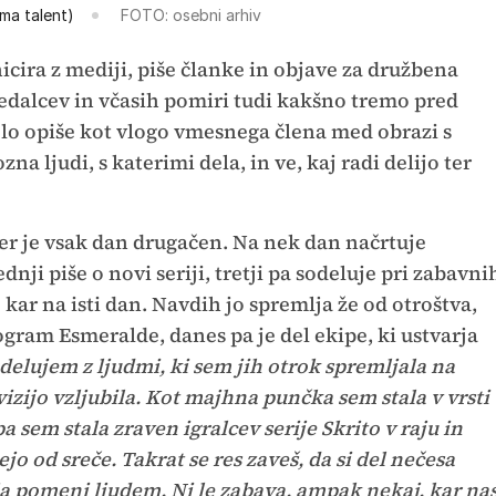
ima talent)
FOTO: osebni arhiv
icira z mediji, piše članke in objave za družbena
edalcev in včasih pomiri tudi kakšno tremo pred
elo opiše kot vlogo vmesnega člena med obrazi s
zna ljudi, s katerimi dela, in ve, kaj radi delijo ter
ker je vsak dan drugačen. Na nek dan načrtuje
nji piše o novi seriji, tretji pa sodeluje pri zabavni
 kar na isti dan. Navdih jo spremlja že od otroštva,
vtogram Esmeralde, danes pa je del ekipe, ki ustvarja
delujem z ljudmi, ki sem jih otrok spremljala na
evizijo vzljubila. Kot majhna punčka sem stala v vrsti
sem stala zraven igralcev serije Skrito v raju in
jo od sreče. Takrat se res zaveš, da si del nečesa
ija pomeni ljudem. Ni le zabava, ampak nekaj, kar na