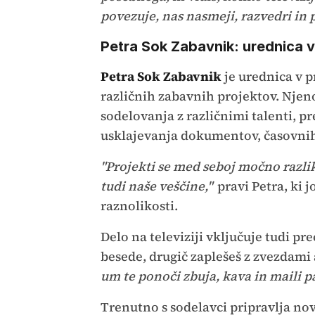
povezuje, nas nasmeji, razvedri in 
Petra Sok Zabavnik: urednica v 
Petra Sok Zabavnik
je urednica v p
različnih zabavnih projektov. Njeno
sodelovanja z različnimi talenti, 
usklajevanja dokumentov, časovnih 
"Projekti se med seboj močno razlik
tudi naše veščine,"
pravi Petra, ki j
raznolikosti.
Delo na televiziji vključuje tudi pr
besede, drugič zaplešeš z zvezdami
um te ponoči zbuja, kava in maili p
Trenutno s sodelavci pripravlja nov 