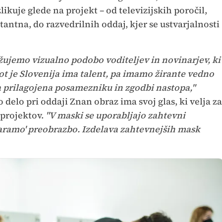
ikuje glede na projekt – od televizijskih poročil,
tantna, do razvedrilnih oddaj, kjer se ustvarjalnosti
ujemo vizualno podobo voditeljev in novinarjev, ki
ot je Slovenija ima talent, pa imamo žirante vedno
 prilagojena posamezniku in zgodbi nastopa,"
 delo pri oddaji Znan obraz ima svoj glas, ki velja za
projektov.
"V maski se uporabljajo zahtevni
ičaramo' preobrazbo. Izdelava zahtevnejših mask