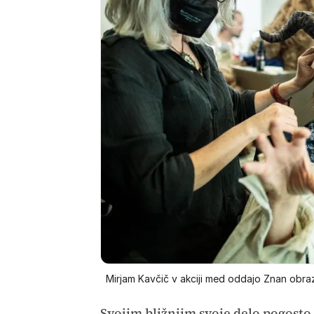
Mirjam Kavčič v akciji med oddajo Znan obraz
Svojim bližnjim svoje delo pogosto 