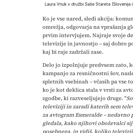
Laura Vnuk v družbi Saše Stareta (Slovenija 
Ko je vse nared, sledi akcija: komun
omrežja, odgovarja na vprašanja gl
prvim intervjujem. Najraje svoje d
televizije in javnostjo – saj dobro po
kaj bi raje zadržali zase.
Delo jo izpolnjuje predvsem zato, 
kampanjo za resničnostni šov, nasled
spletnih vsebinah – včasih pa vse to
ko je kot deklica stala v vrsti za a
zgodbe, ki razveseljujejo druge. "
So
televiziji in zaradi katerih sem tel
za avtogram Esmeralde – nedavno pa 
gledala, kako njihovi oboževalci sije
posebnega, in vidiš, koliko televiz