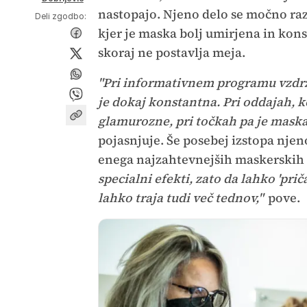
nastopajo. Njeno delo se močno razl
Deli zgodbo:
kjer je maska bolj umirjena in kons
skoraj ne postavlja meja.
"Pri informativnem programu vzdrž
je dokaj konstantna. Pri oddajah, k
glamurozne, pri točkah pa je maska
pojasnjuje. Še posebej izstopa njeno
enega najzahtevnejših maskerskih 
specialni efekti, zato da lahko 'pr
lahko traja tudi več tednov,"
pove.