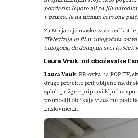
poudarim lepoto ali pa jih naredim 
v princa, le da nimam čarobne palč
Za Mirjam je maskerstvo več kot le p
"Televizija in film omogočata ustva
omogoča, da dodajam svoj košček v
Laura Vnuk: od oboževalke Esm
Laura Vnuk
, PR-ovka na POP TV, sk
druge projekte priljubljene medijsk
sploh prižge – pripravi ključna spor
promociji oblikuje vizualno podobo 
naslovnicah.