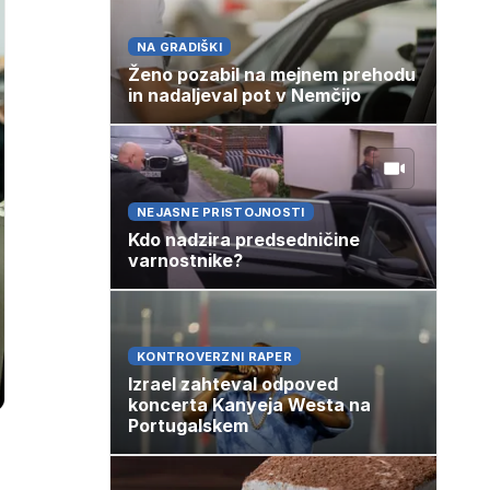
NA GRADIŠKI
Ženo pozabil na mejnem prehodu
in nadaljeval pot v Nemčijo
NEJASNE PRISTOJNOSTI
Kdo nadzira predsedničine
varnostnike?
KONTROVERZNI RAPER
Izrael zahteval odpoved
koncerta Kanyeja Westa na
Portugalskem