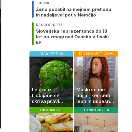
TUJINA
Ženo pozabil na mejnem prehodu
in nadaljeval pot v Nemčijo
DRUGI ŠPORTI
Slovenska reprezentanca do 18
let po zmagi nad Dansko v finalu
EP
BIBALEZE.SI
MOSKISVET.COM
Le uro iz
Moški se me
Ljubljane se
bojijo, ker sem
skriva pravi
lepa in uspešna:
naravni čudež:
Misica razkrila,
OKUSNO.JE
DOMINVRT.SI
izlet, ki bo
zakaj je še
navdušil otroke
vedno samska