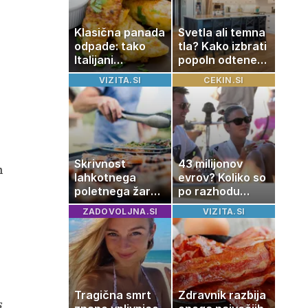
Klasična panada
Svetla ali temna
odpade: tako
tla? Kako izbrati
Italijani
popoln odtenek
pripravijo
za vaš dom
VIZITA.SI
CEKIN.SI
slastne ocvrte
bučke
Skrivnost
43 milijonov
h
lahkotnega
evrov? Koliko so
poletnega žara,
po razhodu
po katerem ne
zahtevale ali
ZADOVOLJNA.SI
VIZITA.SI
boste
prejele
potrebovali
partnerice
popoldanskega
športnih
spanca
zvezdnikov
Tragična smrt
Zdravnik razbija
s