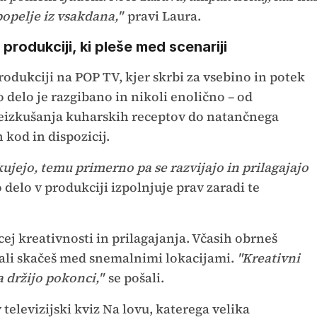
popelje iz vsakdana,"
pravi Laura.
produkciji, ki pleše med scenariji
rodukciji na POP TV, kjer skrbi za vsebino in potek
 delo je razgibano in nikoli enolično – od
preizkušanja kuharskih receptov do natančnega
kod in dispozicij.
ujejo, temu primerno pa se razvijajo in prilagajajo
o delo v produkciji izpolnjuje prav zaradi te
ecej kreativnosti in prilagajanja. Včasih obrneš
 ali skačeš med snemalnimi lokacijami.
"Kreativni
a držijo pokonci,"
se pošali.
televizijski kviz Na lovu, katerega velika