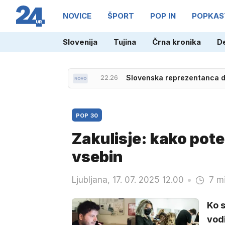
NOVICE
ŠPORT
POP IN
POPKAS
Slovenija
Tujina
Črna kronika
D
22.26
Slovenska reprezentanca do
POP 30
Zakulisje: kako pot
vsebin
Ljubljana, 17. 07. 2025 12.00
7 m
Ko s
vod