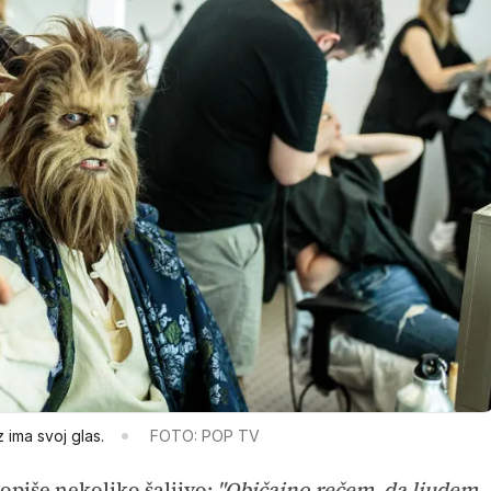
 ima svoj glas.
FOTO: POP TV
opiše nekoliko šaljivo:
"Običajno rečem, da ljudem