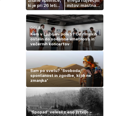
znane vplivnice,
enega največjih
ki je pri 26 letih
mitov: mastna
izgubila boj z
jetra ne
boleznijo
nastanejo
zaradi slanine,
temveč zaradi
OGLAS
živila, ki ga
Kam v Ljubljani poleti? Od rimskih
imamo vsi radi
ostalin do sodobne umetnosti in
večernih koncertov
Sam po svetu? 'Svoboda,
spontanost in zgodbe, ki jih ne
zmanjka'
'Spopad' velesil z eno žrtvijo –