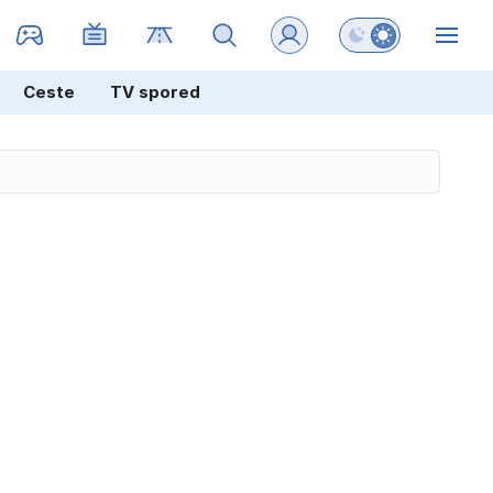
Preklopi barvni na
ZIN
Ceste
TV spored