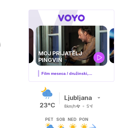
i
UEFA
SUPERPOKAL
V živo na VOYO: sreda ob 20.30
Ljubljana
23°C
8km/h
S
PET
SOB
NED
PON