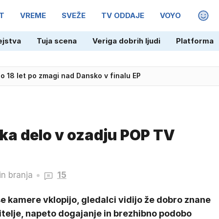
T
VREME
SVEŽE
TV ODDAJE
VOYO
MAGA
ejstva
Tuja scena
Veriga dobrih ljudi
Platforma
 18 let po zmagi nad Dansko v finalu EP
eka delo v ozadju POP TV
in branja
15
e kamere vklopijo, gledalci vidijo že dobro znane
itelje, napeto dogajanje in brezhibno podobo